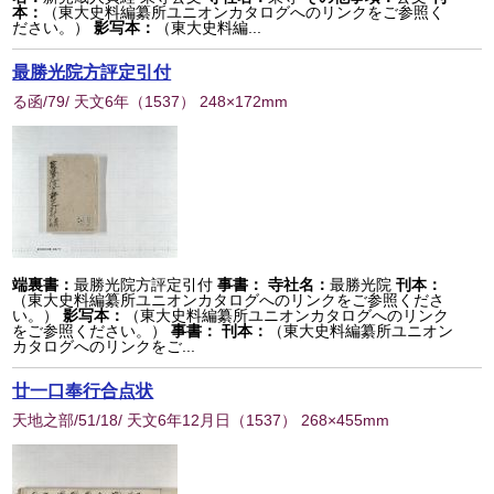
本：
（東大史料編纂所ユニオンカタログへのリンクをご参照く
ださい。）
影写本：
（東大史料編...
最勝光院方評定引付
る函/79/ 天文6年
（
1537
） 248×172mm
端裏書：
最勝光院方評定引付
事書：
寺社名：
最勝光院
刊本：
（東大史料編纂所ユニオンカタログへのリンクをご参照くださ
い。）
影写本：
（東大史料編纂所ユニオンカタログへのリンク
をご参照ください。）
事書：
刊本：
（東大史料編纂所ユニオン
カタログへのリンクをご...
廿一口奉行合点状
天地之部/51/18/ 天文6年12月日
（
1537
） 268×455mm