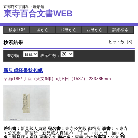
京都府立京都学・歴彩館
東寺百合文書WEB
検索TOP
函から
和暦から
西暦から
詳細検索
検索結果
ヒット数（3）
並び順：
表示件数：
新見貞経書状包紙
ヤ函/185/ 丁酉（天文6年）x月6日
（
1537
） 233×85mm
差出書：
新見蔵人貞経
宛名書：
東寺公文殿 御宿所
事書：
＜東寺
＞公文殿 御宿所 新見蔵人真経／□（丁酉）□月六日 当□
人
名：
新見蔵人貞経 東寺公文
寺社名：
東寺
その他事項：
公文
刊