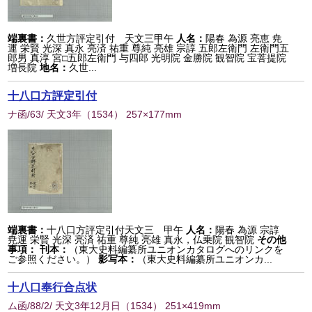
端裏書：
久世方評定引付 天文三甲午
人名：
陽春 為源 亮恵 尭
運 栄賢 光深 真永 亮済 祐重 尊純 亮雄 宗諄 五郎左衛門 左衛門五
郎男 真淳 宮□五郎左衛門 与四郎 光明院 金勝院 観智院 宝菩提院
増長院
地名：
久世...
十八口方評定引付
ナ函/63/ 天文3年
（
1534
） 257×177mm
端裏書：
十八口方評定引付天文三 甲午
人名：
陽春 為源 宗諄
尭運 栄賢 光深 亮済 祐重 尊純 亮雄 真永，仏乗院 観智院
その他
事項：
刊本：
（東大史料編纂所ユニオンカタログへのリンクを
ご参照ください。）
影写本：
（東大史料編纂所ユニオンカ...
十八口奉行合点状
ム函/88/2/ 天文3年12月日
（
1534
） 251×419mm