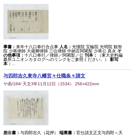
事書：
来年十八口奉行合点事
人名：
光憧院 宝輪院 光明院 観智
院 少将律師 大蔵卿律師 三位律師 中納言阿闍梨 少将公 真永
そ
の他事項：
十八口奉行／律師／阿闍梨／公
刊本：
（東大史料編
纂所ユニオンカタログへのリンクをご参照ください。）
影写
本：
...
与四郎吉久東寺八幡宮々仕職条々請文
ヤ函/184/ 天文3年11月12日
（
1534
） 256×422mm
差出書：
与四郎吉久（花押）
端裏書：
官仕請文正文与四郎＜天