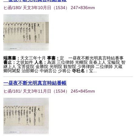
ヒ函/180/ 天文3年10月日
（
1534
） 247×836mm
端裏書：
天文三年十月
事書：
定 一昼夜不断光明真言時結番事
書止：
之状如件
人名：
為源 三位律師 光幢院 良春上人 宝輪院 智
継上人 宝菩提院 金勝院 光明院 観智院 少将律師 二位律師 大蔵
卿阿闍梨 治部卿公 中納言公 少将公
寺社名：
宝...
一昼夜不断光明真言時結番帳
ヒ函/181/ 天文3年11月日
（
1534
） 245×845mm