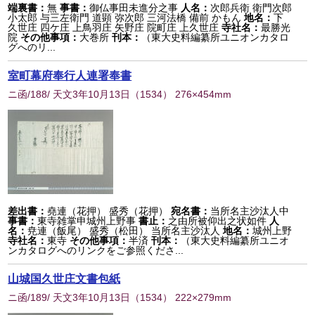
端裏書：
無
事書：
御仏事田未進分之事
人名：
次郎兵衛 衛門次郎
小太郎 与三左衛門 道顕 弥次郎 三河法橋 備前 かもん
地名：
下
久世庄 四ケ庄 上鳥羽庄 矢野庄 院町庄 上久世庄
寺社名：
最勝光
院
その他事項：
大巻所
刊本：
（東大史料編纂所ユニオンカタロ
グへのリ...
室町幕府奉行人連署奉書
ニ函/188/ 天文3年10月13日
（
1534
） 276×454mm
差出書：
堯連（花押） 盛秀（花押）
宛名書：
当所名主沙汰人中
事書：
東寺雑掌申城州上野事
書止：
之由所被仰出之状如件
人
名：
尭連（飯尾） 盛秀（松田） 当所名主沙汰人
地名：
城州上野
寺社名：
東寺
その他事項：
半済
刊本：
（東大史料編纂所ユニオ
ンカタログへのリンクをご参照くださ...
山城国久世庄文書包紙
ニ函/189/ 天文3年10月13日
（
1534
） 222×279mm