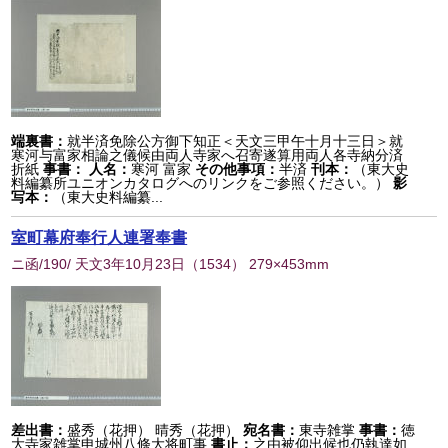
端裏書：
就半済免除公方御下知正＜天文三甲午十月十三日＞就
寒河与富家相論之儀候由両人寺家へ召寄遂算用両人各寺納分済
折紙
事書：
人名：
寒河 富家
その他事項：
半済
刊本：
（東大史
料編纂所ユニオンカタログへのリンクをご参照ください。）
影
写本：
（東大史料編纂...
室町幕府奉行人連署奉書
ニ函/190/ 天文3年10月23日
（
1534
） 279×453mm
差出書：
盛秀（花押） 晴秀（花押）
宛名書：
東寺雑掌
事書：
徳
大寺家雑掌申城州八條大将町事
書止：
之由被仰出候也仍執達如