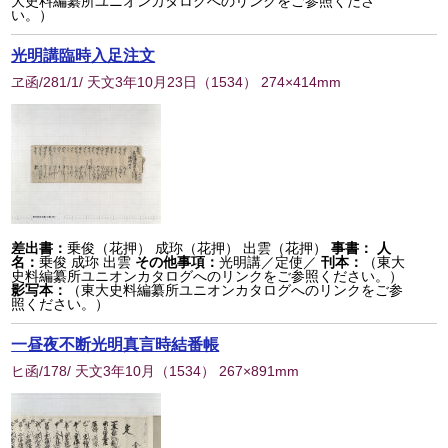
大史料編纂所ユニオンカタログへのリンクをご参照くださ
い。）
光明講臨時入足注文
ヱ函/281/1/ 天文3年10月23日
（
1534
） 274×414mm
差出書：
乗俊（花押） 成珎（花押） 出雲（花押）
事書：
人
名：
乗俊 成珎 出雲
その他事項：
光明講／定使／
刊本：
（東大
史料編纂所ユニオンカタログへのリンクをご参照ください。）
影写本：
（東大史料編纂所ユニオンカタログへのリンクをご参
照ください。）
一昼夜不断光明真言時結番帳
ヒ函/178/ 天文3年10月
（
1534
） 267×891mm