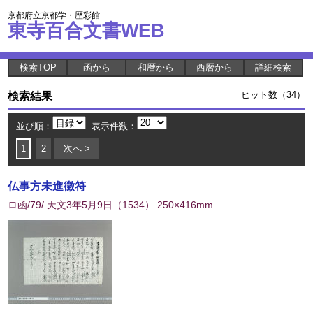
京都府立京都学・歴彩館
東寺百合文書WEB
検索TOP
函から
和暦から
西暦から
詳細検索
検索結果
ヒット数（34）
並び順：
表示件数：
1
2
次へ >
仏事方未進徴符
ロ函/79/ 天文3年5月9日
（
1534
） 250×416mm