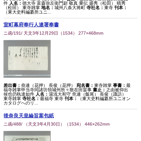
件
人名：
徳大寺 富森弥左衛門尉 敬真 乗伝 盛秀（松田） 晴秀
（松田） 東寺雑掌
地名：
城州八条大将町
寺社名：
東寺
刊本：
（東大史料編纂所ユニ...
室町幕府奉行人連署奉書
ニ函/191/ 天文3年12月29日
（
1534
） 277×468mm
差出書：
堯連（花押） 長俊（花押）
宛名書：
東寺雑掌
事書：
最
福寺雑掌申当寺同諸坊領城州所々散在田畠事
書止：
之由被仰出
候也仍執達如件
人名：
湯浅大和守 尭連（飯尾） 長俊（諏訪）
東寺雑掌
寺社名：
最福寺 東寺
刊本：
（東大史料編纂所ユニオン
カタログへのリ...
後奈良天皇綸旨案包紙
ニ函/488/ （天文3年4月30日）
（
1534
） 446×262mm