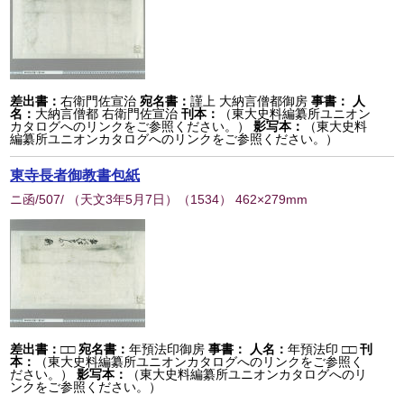
差出書：
右衛門佐宣治
宛名書：
謹上 大納言僧都御房
事書：
人
名：
大納言僧都 右衛門佐宣治
刊本：
（東大史料編纂所ユニオン
カタログへのリンクをご参照ください。）
影写本：
（東大史料
編纂所ユニオンカタログへのリンクをご参照ください。）
東寺長者御教書包紙
ニ函/507/ （天文3年5月7日）
（
1534
） 462×279mm
差出書：
□□
宛名書：
年預法印御房
事書：
人名：
年預法印 □□
刊
本：
（東大史料編纂所ユニオンカタログへのリンクをご参照く
ださい。）
影写本：
（東大史料編纂所ユニオンカタログへのリ
ンクをご参照ください。）