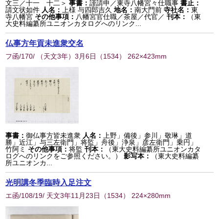
文三／十一 十二＞
事書：
謹請申／東寺八幡宮々仕職事
書止：
請文状如件
人名：
上様 与四郎吉久
地名：
南大門前
寺社名：
東
寺八幡宮
その他事項：
八幡宮官仕職／茶屋／代官／
刊本：
（東
大史料編纂所ユニオンカタログへのリンク...
仏事方年貢未進衆交名
フ函/170/ （天文3年）3月6日
（
1534
） 262×423mm
事書：
御仏事方皆未進衆
人名：
上野」備後」参川」敬琳」道
勝」近江」与三左衛門」将監」舟後」浄泉」彦左衛門」乗円」
竹阿ミ
その他事項：
将監
刊本：
（東大史料編纂所ユニオンカタ
ログへのリンクをご参照ください。）
影写本：
（東大史料編纂
所ユニオンカ...
光明講冬季臨時入足注文
エ函/108/19/ 天文3年11月23日
（
1534
） 224×280mm