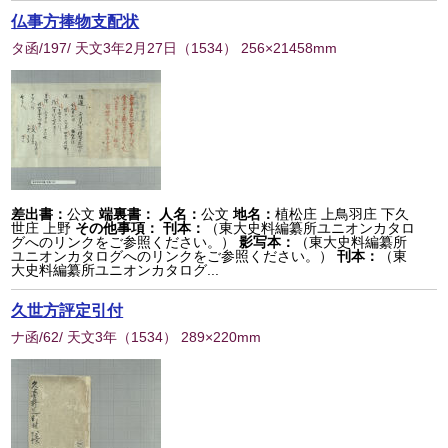
仏事方捧物支配状
タ函/197/ 天文3年2月27日
（
1534
） 256×21458mm
差出書：
公文
端裏書：
人名：
公文
地名：
植松庄 上鳥羽庄 下久
世庄 上野
その他事項：
刊本：
（東大史料編纂所ユニオンカタロ
グへのリンクをご参照ください。）
影写本：
（東大史料編纂所
ユニオンカタログへのリンクをご参照ください。）
刊本：
（東
大史料編纂所ユニオンカタログ...
久世方評定引付
ナ函/62/ 天文3年
（
1534
） 289×220mm