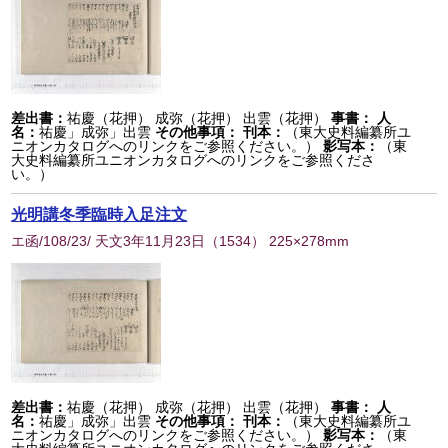
差出書：
祐慶（花押） 成弥（花押） 出雲（花押）
事書：
人
名：
祐慶」成弥」出雲
その他事項：
刊本：
（東大史料編纂所ユ
ニオンカタログへのリンクをご参照ください。）
影写本：
（東
大史料編纂所ユニオンカタログへのリンクをご参照くださ
い。）
光明講冬季臨時入足注文
エ函/108/23/ 天文3年11月23日
（
1534
） 225×278mm
差出書：
祐慶（花押） 成弥（花押） 出雲（花押）
事書：
人
名：
祐慶」成弥」出雲
その他事項：
刊本：
（東大史料編纂所ユ
ニオンカタログへのリンクをご参照ください。）
影写本：
（東