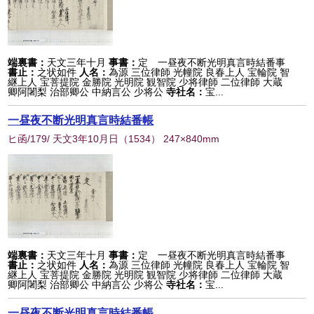
端裏書：
天文三年十月
事書：
定 一昼夜不断光明真言時結番事
書止：
之状如件
人名：
為源 三位律師 光幢院 良春上人 宝輪院 智
継上人 宝菩提院 金勝院 光明院 観智院 少将律師 二位律師 大蔵
卿阿闍梨 治部卿公 中納言公 少将公
寺社名：
宝...
一昼夜不断光明真言時結番帳
ヒ函/179/ 天文3年10月日
（
1534
） 247×840mm
端裏書：
天文三年十月
事書：
定 一昼夜不断光明真言時結番事
書止：
之状如件
人名：
為源 三位律師 光幢院 良春上人 宝輪院 智
継上人 宝菩提院 金勝院 光明院 観智院 少将律師 二位律師 大蔵
卿阿闍梨 治部卿公 中納言公 少将公
寺社名：
宝...
一昼夜不断光明真言時結番帳