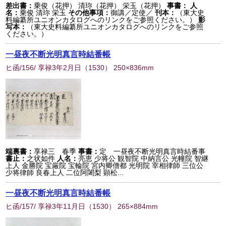
差出書：
乗俊（花押） 清珎（花押） 栄玉（花押）
事書：
人
名：
乗俊 清珎 栄玉
その他事項：
御講／定使／
刊本：
（東大史
料編纂所ユニオンカタログへのリンクをご参照ください。）
影
写本：
（東大史料編纂所ユニオンカタログへのリンクをご参照
ください。）
一昼夜不断光明真言時結番帳
ヒ函/156/ 享禄3年2月日
（
1530
） 250×836mm
端裏書：
享禄三 春季
事書：
定 一昼夜不断光明真言時結番事
書止：
之状如件
人名：
亮恵 少将公 観智院 中納言公 光幢院 智継
上人 金勝院 宝厳院 宝輪院 宮内卿僧都 光明院 宰相律師 三位公
少将律師 良春上人 二位阿闍梨 顕松...
一昼夜不断光明真言時結番帳
ヒ函/157/ 享禄3年11月日
（
1530
） 265×884mm