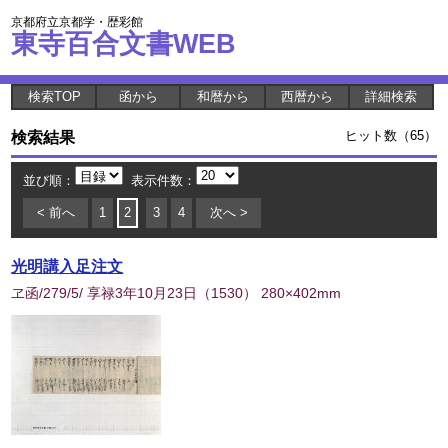
京都府立京都学・歴彩館
東寺百合文書WEB
検索TOP
函から
和暦から
西暦から
詳細検索
検索結果
ヒット数（65）
並び順：
表示件数：
< 前へ
1
2
3
4
次へ >
光明講入足注文
ヱ函/279/5/ 享禄3年10月23日
（
1530
） 280×402mm