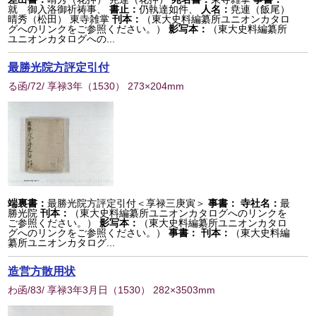
就 御入洛御祈祷事、
書止：
仍執達如件、
人名：
尭連（飯尾）
晴秀（松田） 東寺雑掌
刊本：
（東大史料編纂所ユニオンカタロ
グへのリンクをご参照ください。）
影写本：
（東大史料編纂所
ユニオンカタログへの...
最勝光院方評定引付
る函/72/ 享禄3年
（
1530
） 273×204mm
端裏書：
最勝光院方評定引付＜享禄三庚寅＞
事書：
寺社名：
最
勝光院
刊本：
（東大史料編纂所ユニオンカタログへのリンクを
ご参照ください。）
影写本：
（東大史料編纂所ユニオンカタロ
グへのリンクをご参照ください。）
事書：
刊本：
（東大史料編
纂所ユニオンカタログ...
造営方散用状
わ函/83/ 享禄3年3月日
（
1530
） 282×3503mm