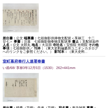
差出書：
公文
端裏書：
七祖御影供捧物支配状＜享禄三 十二
廿七＞
事書：
注進 七祖御影御奉物支配状事
書止：
支配状如件
人名：
公文 太郎丸
地名：
大豆田
寺社名：
宝悟院 光明院
その他
事項：
七祖御影供／
刊本：
（東大史料編纂所ユニオンカタログ
へのリンクをご参照ください。）
影写本：
（東大史料...
室町幕府奉行人連署奉書
い函/68/ 享禄3年12月5日
（
1530
） 262×441mm
差出書：
晴秀（花押） 尭連（花押）
宛名書：
東寺雑掌
事書：