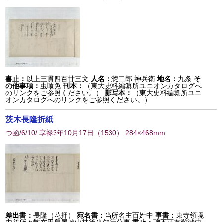
書止：
以上三貫四百廿三文
人名：
惣二郎 神兵衛
地名：
九条
そ
の他事項：
虫喰免
刊本：
（東大史料編纂所ユニオンカタログへ
のリンクをご参照ください。）
影写本：
（東大史料編纂所ユニ
オンカタログへのリンクをご参照ください。）
茨木長隆折紙
つ函/6/10/ 享禄3年10月17日
（
1530
） 284×468mm
差出書：
長隆（花押）
宛名書：
当所名主百姓中
事書：
東寺領境