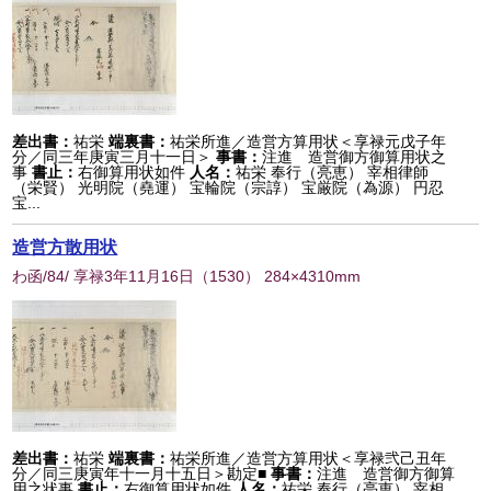
差出書：
祐栄
端裏書：
祐栄所進／造営方算用状＜享禄元戊子年
分／同三年庚寅三月十一日＞
事書：
注進 造営御方御算用状之
事
書止：
右御算用状如件
人名：
祐栄 奉行（亮恵） 宰相律師
（栄賢） 光明院（堯運） 宝輪院（宗諄） 宝厳院（為源） 円忍
宝...
造営方散用状
わ函/84/ 享禄3年11月16日
（
1530
） 284×4310mm
差出書：
祐栄
端裏書：
祐栄所進／造営方算用状＜享禄弐己丑年
分／同三庚寅年十一月十五日＞勘定■
事書：
注進 造営御方御算
用之状事
書止：
右御算用状如件
人名：
祐栄 奉行（亮恵） 宰相