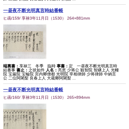
一昼夜不断光明真言時結番帳
ヒ函/159/ 享禄3年11月日
（
1530
） 264×881mm
端裏書：
享禄三 冬季 臨時
事書：
定 一昼夜不断光明真言時
結番事
書止：
之状如件
人名：
亮恵 少将公 観智院 智継上人 光幢
院 宝厳院 宝輪院 宮内卿僧都 光明院 宰相律師 少将律師 中納言
公 二位阿闍梨 良春上人 大蔵卿阿闍梨 ...
一昼夜不断光明真言時結番帳
ヒ函/160/ 享禄3年11月日
（
1530
） 265×894mm