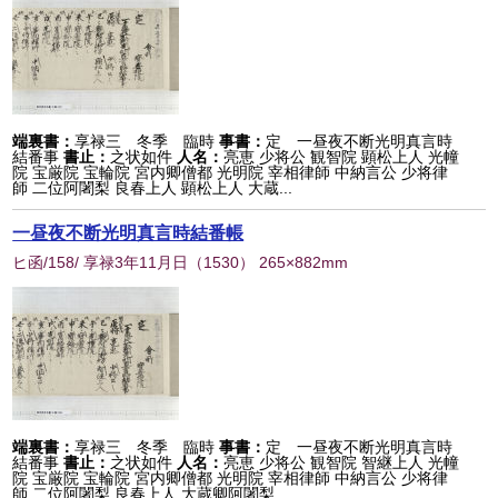
端裏書：
享禄三 冬季 臨時
事書：
定 一昼夜不断光明真言時
結番事
書止：
之状如件
人名：
亮恵 少将公 観智院 顕松上人 光幢
院 宝厳院 宝輪院 宮内卿僧都 光明院 宰相律師 中納言公 少将律
師 二位阿闍梨 良春上人 顕松上人 大蔵...
一昼夜不断光明真言時結番帳
ヒ函/158/ 享禄3年11月日
（
1530
） 265×882mm
端裏書：
享禄三 冬季 臨時
事書：
定 一昼夜不断光明真言時
結番事
書止：
之状如件
人名：
亮恵 少将公 観智院 智継上人 光幢
院 宝厳院 宝輪院 宮内卿僧都 光明院 宰相律師 中納言公 少将律
師 二位阿闍梨 良春上人 大蔵卿阿闍梨 ...