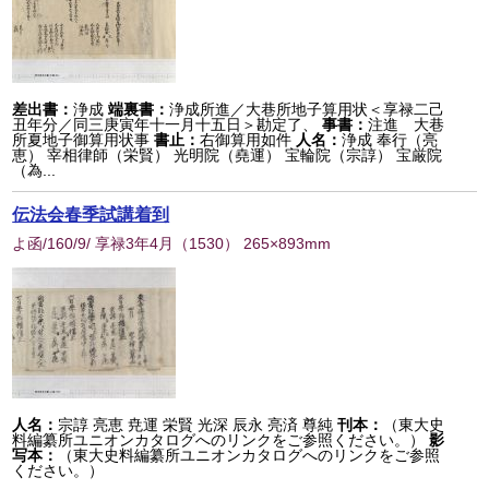
差出書：
浄成
端裏書：
浄成所進／大巷所地子算用状＜享禄二己
丑年分／同三庚寅年十一月十五日＞勘定了、
事書：
注進 大巷
所夏地子御算用状事
書止：
右御算用如件
人名：
浄成 奉行（亮
恵） 宰相律師（栄賢） 光明院（堯運） 宝輪院（宗諄） 宝厳院
（為...
伝法会春季試講着到
よ函/160/9/ 享禄3年4月
（
1530
） 265×893mm
人名：
宗諄 亮恵 尭運 栄賢 光深 辰永 亮済 尊純
刊本：
（東大史
料編纂所ユニオンカタログへのリンクをご参照ください。）
影
写本：
（東大史料編纂所ユニオンカタログへのリンクをご参照
ください。）