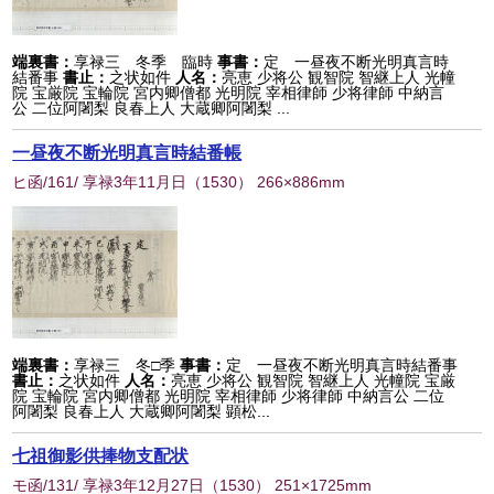
端裏書：
享禄三 冬季 臨時
事書：
定 一昼夜不断光明真言時
結番事
書止：
之状如件
人名：
亮恵 少将公 観智院 智継上人 光幢
院 宝厳院 宝輪院 宮内卿僧都 光明院 宰相律師 少将律師 中納言
公 二位阿闍梨 良春上人 大蔵卿阿闍梨 ...
一昼夜不断光明真言時結番帳
ヒ函/161/ 享禄3年11月日
（
1530
） 266×886mm
端裏書：
享禄三 冬□季
事書：
定 一昼夜不断光明真言時結番事
書止：
之状如件
人名：
亮恵 少将公 観智院 智継上人 光幢院 宝厳
院 宝輪院 宮内卿僧都 光明院 宰相律師 少将律師 中納言公 二位
阿闍梨 良春上人 大蔵卿阿闍梨 顕松...
七祖御影供捧物支配状
モ函/131/ 享禄3年12月27日
（
1530
） 251×1725mm