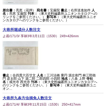
差出書：
亮恵（花押）
宛名書：
宝厳院
書止：
右所送進如件
人
名：
亮恵 宝厳院
刊本：
（東大史料編纂所ユニオンカタログへの
リンクをご参照ください。）
影写本：
（東大史料編纂所ユニオ
ンカタログへのリンクをご参照ください。）
大巷所堀成分人数注文
よ函/171/3/ 享禄3年3月11日
（
1530
） 249×426mm
書止：
合四貫六百廿文
人名：
三川法橋 乗円 源左衛門 林三郎衛
門 彦太郎 山下 源二郎 二郎四郎 小四郎
地名：
八条 上野
寺社
名：
戒光寺 西光寺
刊本：
（東大史料編纂所ユニオンカタログへ
のリンクをご参照ください。）
影写本：
（東大史料編纂所ユニ
オン...
大巷所九条方虫損免人数注文
よ函/171/4/ 享禄3年11月15日
（
1530
） 250×417mm