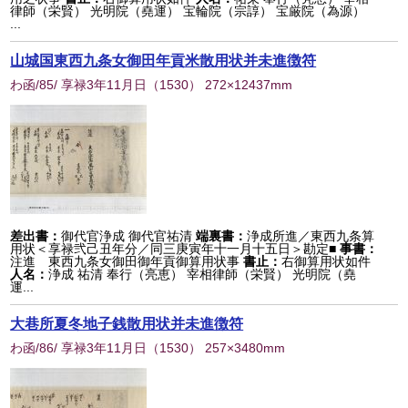
律師（栄賢） 光明院（堯運） 宝輪院（宗諄） 宝厳院（為源）
...
山城国東西九条女御田年貢米散用状并未進徴符
わ函/85/ 享禄3年11月日
（
1530
） 272×12437mm
差出書：
御代官浄成 御代官祐清
端裏書：
浄成所進／東西九条算
用状＜享禄弐己丑年分／同三庚寅年十一月十五日＞勘定■
事書：
注進 東西九条女御田御年貢御算用状事
書止：
右御算用状如件
人名：
浄成 祐清 奉行（亮恵） 宰相律師（栄賢） 光明院（堯
運...
大巷所夏冬地子銭散用状并未進徴符
わ函/86/ 享禄3年11月日
（
1530
） 257×3480mm