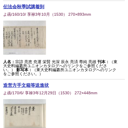
伝法会秋季試講着到
よ函/160/10/ 享禄3年10月
（
1530
） 270×893mm
人名：
宗諄 亮恵 尭運 栄賢 光深 辰永 亮済 尊純 亮雄
刊本：
（東
大史料編纂所ユニオンカタログへのリンクをご参照くださ
い。）
影写本：
（東大史料編纂所ユニオンカタログへのリンク
をご参照ください。）
造営方手文箱等送進状
よ函/170/6/ 享禄3年12月29日
（
1530
） 272×448mm