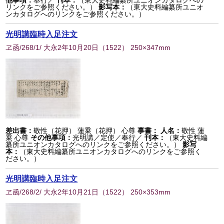
他事項：
奉行／
刊本：
（東大史料編纂所ユニオンカタログへの
リンクをご参照ください。）
影写本：
（東大史料編纂所ユニオ
ンカタログへのリンクをご参照ください。）
光明講臨時入足注文
ヱ函/268/1/ 大永2年10月20日
（
1522
） 250×347mm
差出書：
敬性（花押） 蓮乗（花押） 心尊
事書：
人名：
敬性 蓮
乗 心尊
その他事項：
光明講／定使／奉行／
刊本：
（東大史料編
纂所ユニオンカタログへのリンクをご参照ください。）
影写
本：
（東大史料編纂所ユニオンカタログへのリンクをご参照く
ださい。）
光明講臨時入足注文
ヱ函/268/2/ 大永2年10月21日
（
1522
） 250×353mm