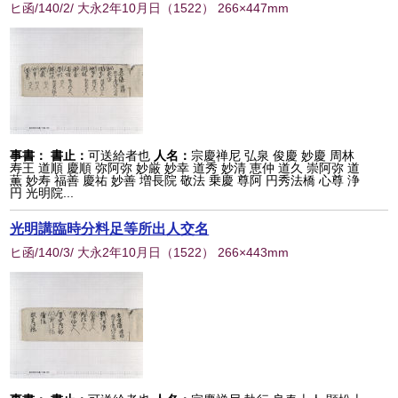
ヒ函/140/2/ 大永2年10月日
（
1522
） 266×447mm
事書：
書止：
可送給者也
人名：
宗慶禅尼 弘泉 俊慶 妙慶 周林
寿王 道順 慶順 弥阿弥 妙厳 妙幸 道秀 妙清 恵仲 道久 崇阿弥 道
薫 妙寿 福善 慶祐 妙善 増長院 敬法 乗慶 尊阿 円秀法橋 心尊 浄
円 光明院...
光明講臨時分料足等所出人交名
ヒ函/140/3/ 大永2年10月日
（
1522
） 266×443mm