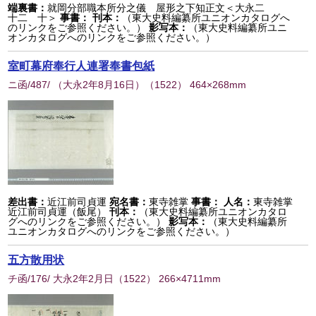
端裏書：
就岡分部職本所分之儀 屋形之下知正文＜大永二
十二 十＞
事書：
刊本：
（東大史料編纂所ユニオンカタログへ
のリンクをご参照ください。）
影写本：
（東大史料編纂所ユニ
オンカタログへのリンクをご参照ください。）
室町幕府奉行人連署奉書包紙
ニ函/487/ （大永2年8月16日）
（
1522
） 464×268mm
差出書：
近江前司貞運
宛名書：
東寺雑掌
事書：
人名：
東寺雑掌
近江前司貞運（飯尾）
刊本：
（東大史料編纂所ユニオンカタロ
グへのリンクをご参照ください。）
影写本：
（東大史料編纂所
ユニオンカタログへのリンクをご参照ください。）
五方散用状
チ函/176/ 大永2年2月日
（
1522
） 266×4711mm