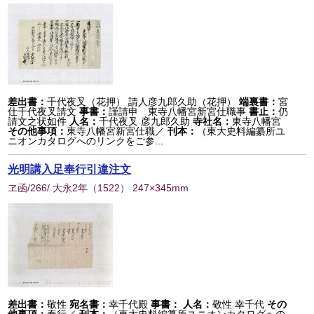
差出書：
千代夜叉（花押） 請人彦九郎久助（花押）
端裏書：
宮
仕千代夜叉請文
事書：
謹請申 東寺八幡宮新宮仕職事
書止：
仍
請文之状如件
人名：
千代夜叉 彦九郎久助
寺社名：
東寺八幡宮
その他事項：
東寺八幡宮新宮仕職／
刊本：
（東大史料編纂所ユ
ニオンカタログへのリンクをご参...
光明講入足奉行引違注文
ヱ函/266/ 大永2年
（
1522
） 247×345mm
差出書：
敬性
宛名書：
幸千代殿
事書：
人名：
敬性 幸千代
その