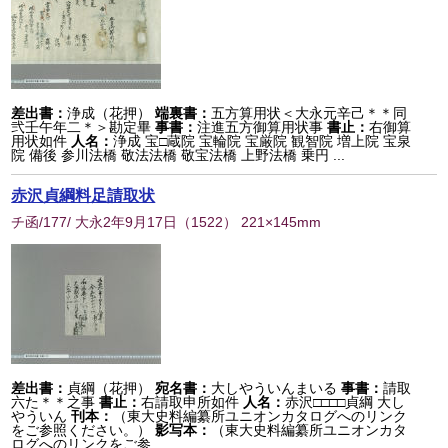
差出書：
浄成（花押）
端裏書：
五方算用状＜大永元辛己＊＊同
弐壬午年二＊＞勘定畢
事書：
注進五方御算用状事
書止：
右御算
用状如件
人名：
浄成 宝□蔵院 宝輪院 宝厳院 観智院 増上院 宝泉
院 備後 参川法橋 敬法法橋 敬宝法橋 上野法橋 乗円 ...
赤沢貞綱料足請取状
チ函/177/ 大永2年9月17日
（
1522
） 221×145mm
差出書：
貞綱（花押）
宛名書：
大しやういんまいる
事書：
請取
六た＊＊之事
書止：
右請取申所如件
人名：
赤沢□□□□貞綱 大し
やういん
刊本：
（東大史料編纂所ユニオンカタログへのリンク
をご参照ください。）
影写本：
（東大史料編纂所ユニオンカタ
ログへのリンクをご参...