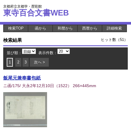
京都府立京都学・歴彩館
東寺百合文書WEB
検索TOP
函から
和暦から
西暦から
詳細検索
検索結果
ヒット数（51）
並び順：
表示件数：
1
2
3
次へ >
飯尾元兼奉書包紙
ニ函/175/ 大永2年12月10日
（
1522
） 266×445mm