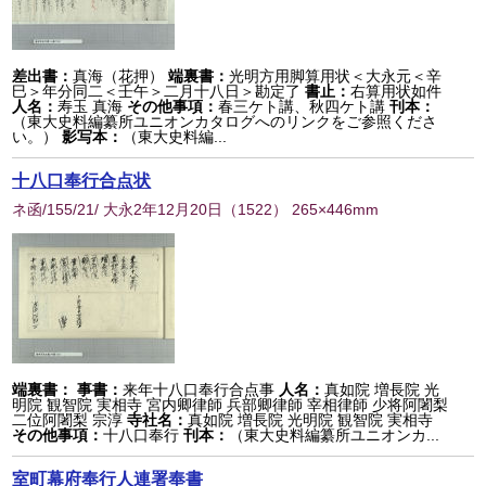
差出書：
真海（花押）
端裏書：
光明方用脚算用状＜大永元＜辛
巳＞年分同二＜壬午＞二月十八日＞勘定了
書止：
右算用状如件
人名：
寿玉 真海
その他事項：
春三ケト講、秋四ケト講
刊本：
（東大史料編纂所ユニオンカタログへのリンクをご参照くださ
い。）
影写本：
（東大史料編...
十八口奉行合点状
ネ函/155/21/ 大永2年12月20日
（
1522
） 265×446mm
端裏書：
事書：
来年十八口奉行合点事
人名：
真如院 増長院 光
明院 観智院 実相寺 宮内卿律師 兵部卿律師 宰相律師 少将阿闍梨
二位阿闍梨 宗淳
寺社名：
真如院 増長院 光明院 観智院 実相寺
その他事項：
十八口奉行
刊本：
（東大史料編纂所ユニオンカ...
室町幕府奉行人連署奉書