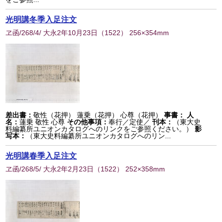
光明講冬季入足注文
ヱ函/268/4/ 大永2年10月23日
（
1522
） 256×354mm
差出書：
敬性（花押） 蓮乗（花押） 心尊（花押）
事書：
人
名：
蓮乗 敬性 心尊
その他事項：
奉行／定使／
刊本：
（東大史
料編纂所ユニオンカタログへのリンクをご参照ください。）
影
写本：
（東大史料編纂所ユニオンカタログへのリン...
光明講春季入足注文
ヱ函/268/5/ 大永2年2月23日
（
1522
） 252×358mm