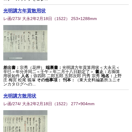
光明講方年貢散用状
レ函/273/ 大永2年2月18日
（
1522
） 253×1288mm
差出書：
宗秀（花押）
端裏書：
光明講方年貢算用状＜大永元＜
辛巳＞年分并同二＜壬午＞年二月十八日勘定了＞
書止：
右御算
用状如件
人名：
弥四郎 二郎五郎 五郎次郎 円秀 宗秀
地名：
上野
庄 梅宮 松尾 狐塚
その他事項：
刊本：
（東大史料編纂所ユニオ
ンカタログへの...
光明講方散用状
レ函/274/ 大永2年2月18日
（
1522
） 277×904mm