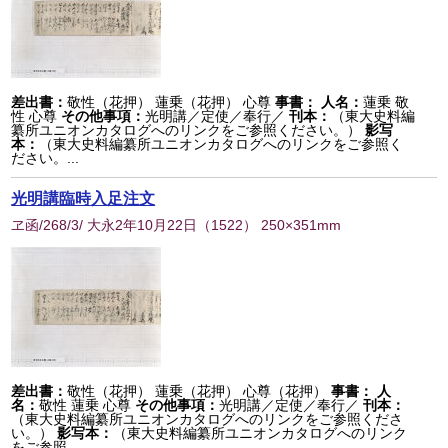
差出書：
敬性（花押） 蓮乗（花押） 心尊
事書：
人名：
蓮乗 敬
性 心尊
その他事項：
光明講／定使／奉行／
刊本：
（東大史料編
纂所ユニオンカタログへのリンクをご参照ください。）
影写
本：
（東大史料編纂所ユニオンカタログへのリンクをご参照く
ださい。...
光明講臨時入足注文
ヱ函/268/3/ 大永2年10月22日
（
1522
） 250×351mm
差出書：
敬性（花押） 蓮乗（花押） 心尊（花押）
事書：
人
名：
敬性 蓮乗 心尊
その他事項：
光明講／定使／奉行／
刊本：
（東大史料編纂所ユニオンカタログへのリンクをご参照くださ
い。）
影写本：
（東大史料編纂所ユニオンカタログへのリンク
をご参照...