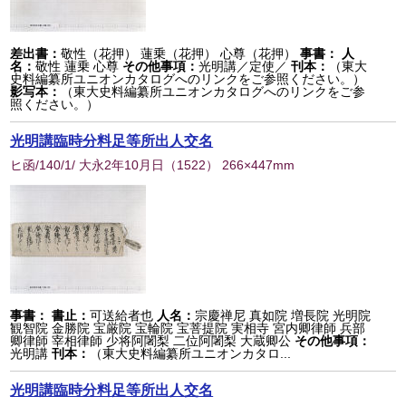
差出書：
敬性（花押） 蓮乗（花押） 心尊（花押）
事書：
人
名：
敬性 蓮乗 心尊
その他事項：
光明講／定使／
刊本：
（東大
史料編纂所ユニオンカタログへのリンクをご参照ください。）
影写本：
（東大史料編纂所ユニオンカタログへのリンクをご参
照ください。）
光明講臨時分料足等所出人交名
ヒ函/140/1/ 大永2年10月日
（
1522
） 266×447mm
事書：
書止：
可送給者也
人名：
宗慶禅尼 真如院 増長院 光明院
観智院 金勝院 宝厳院 宝輪院 宝菩提院 実相寺 宮内卿律師 兵部
卿律師 宰相律師 少将阿闍梨 二位阿闍梨 大蔵卿公
その他事項：
光明講
刊本：
（東大史料編纂所ユニオンカタロ...
光明講臨時分料足等所出人交名