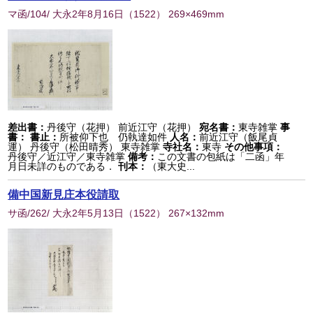
マ函/104/ 大永2年8月16日
（
1522
） 269×469mm
差出書：
丹後守（花押） 前近江守（花押）
宛名書：
東寺雑掌
事
書：
書止：
所被仰下也 仍執達如件
人名：
前近江守（飯尾貞
運） 丹後守（松田晴秀） 東寺雑掌
寺社名：
東寺
その他事項：
丹後守／近江守／東寺雑掌
備考：
この文書の包紙は「二函」年
月日未詳のものである．
刊本：
（東大史...
備中国新見庄本役請取
サ函/262/ 大永2年5月13日
（
1522
） 267×132mm