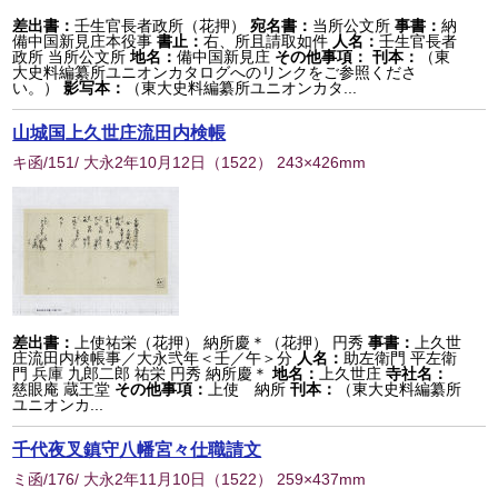
差出書：
壬生官長者政所（花押）
宛名書：
当所公文所
事書：
納
備中国新見庄本役事
書止：
右、所且請取如件
人名：
壬生官長者
政所 当所公文所
地名：
備中国新見庄
その他事項：
刊本：
（東
大史料編纂所ユニオンカタログへのリンクをご参照くださ
い。）
影写本：
（東大史料編纂所ユニオンカタ...
山城国上久世庄流田内検帳
キ函/151/ 大永2年10月12日
（
1522
） 243×426mm
差出書：
上使祐栄（花押） 納所慶＊（花押） 円秀
事書：
上久世
庄流田内検帳事／大永弐年＜壬／午＞分
人名：
助左衛門 平左衛
門 兵庫 九郎二郎 祐栄 円秀 納所慶＊
地名：
上久世庄
寺社名：
慈眼庵 蔵王堂
その他事項：
上使 納所
刊本：
（東大史料編纂所
ユニオンカ...
千代夜叉鎮守八幡宮々仕職請文
ミ函/176/ 大永2年11月10日
（
1522
） 259×437mm