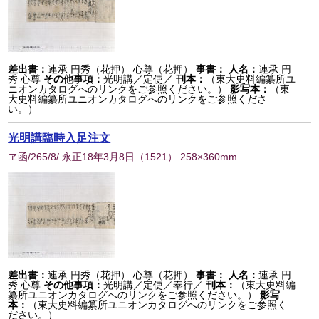
差出書：
連承 円秀（花押） 心尊（花押）
事書：
人名：
連承 円
秀 心尊
その他事項：
光明講／定使／
刊本：
（東大史料編纂所ユ
ニオンカタログへのリンクをご参照ください。）
影写本：
（東
大史料編纂所ユニオンカタログへのリンクをご参照くださ
い。）
光明講臨時入足注文
ヱ函/265/8/ 永正18年3月8日
（
1521
） 258×360mm
差出書：
連承 円秀（花押） 心尊（花押）
事書：
人名：
連承 円
秀 心尊
その他事項：
光明講／定使／奉行／
刊本：
（東大史料編
纂所ユニオンカタログへのリンクをご参照ください。）
影写
本：
（東大史料編纂所ユニオンカタログへのリンクをご参照く
ださい。）