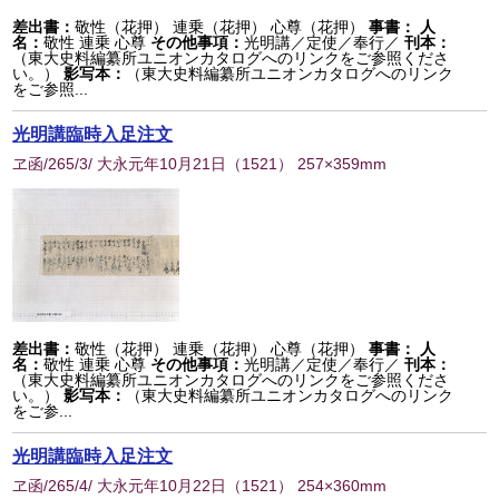
差出書：
敬性（花押） 連乗（花押） 心尊（花押）
事書：
人
名：
敬性 連乗 心尊
その他事項：
光明講／定使／奉行／
刊本：
（東大史料編纂所ユニオンカタログへのリンクをご参照くださ
い。）
影写本：
（東大史料編纂所ユニオンカタログへのリンク
をご参照...
光明講臨時入足注文
ヱ函/265/3/ 大永元年10月21日
（
1521
） 257×359mm
差出書：
敬性（花押） 連乗（花押） 心尊（花押）
事書：
人
名：
敬性 連乗 心尊
その他事項：
光明講／定使／奉行／
刊本：
（東大史料編纂所ユニオンカタログへのリンクをご参照くださ
い。）
影写本：
（東大史料編纂所ユニオンカタログへのリンク
をご参...
光明講臨時入足注文
ヱ函/265/4/ 大永元年10月22日
（
1521
） 254×360mm