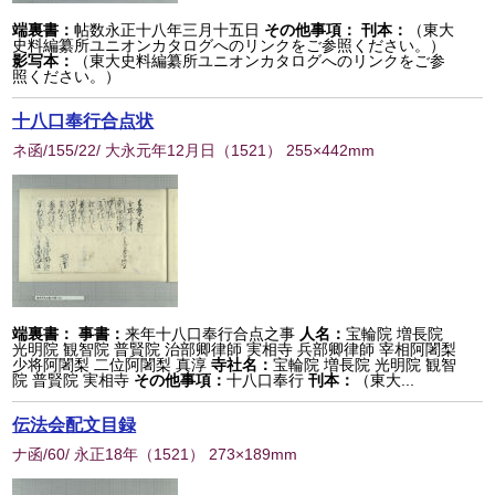
端裏書：
帖数永正十八年三月十五日
その他事項：
刊本：
（東大
史料編纂所ユニオンカタログへのリンクをご参照ください。）
影写本：
（東大史料編纂所ユニオンカタログへのリンクをご参
照ください。）
十八口奉行合点状
ネ函/155/22/ 大永元年12月日
（
1521
） 255×442mm
端裏書：
事書：
来年十八口奉行合点之事
人名：
宝輪院 増長院
光明院 観智院 普賢院 治部卿律師 実相寺 兵部卿律師 宰相阿闍梨
少将阿闍梨 二位阿闍梨 真淳
寺社名：
宝輪院 増長院 光明院 観智
院 普賢院 実相寺
その他事項：
十八口奉行
刊本：
（東大...
伝法会配文目録
ナ函/60/ 永正18年
（
1521
） 273×189mm