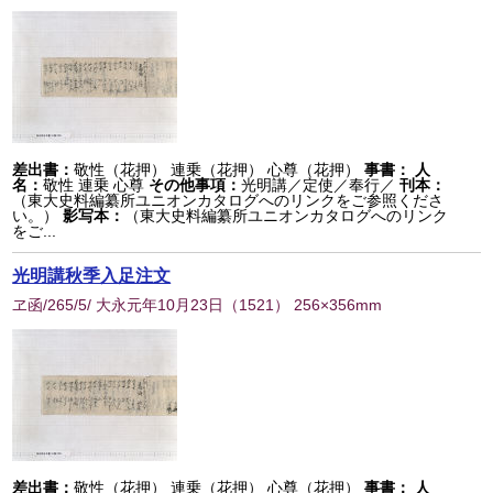
差出書：
敬性（花押） 連乗（花押） 心尊（花押）
事書：
人
名：
敬性 連乗 心尊
その他事項：
光明講／定使／奉行／
刊本：
（東大史料編纂所ユニオンカタログへのリンクをご参照くださ
い。）
影写本：
（東大史料編纂所ユニオンカタログへのリンク
をご...
光明講秋季入足注文
ヱ函/265/5/ 大永元年10月23日
（
1521
） 256×356mm
差出書：
敬性（花押） 連乗（花押） 心尊（花押）
事書：
人