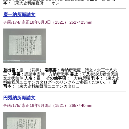
本：
（東大史料編纂所ユニオン...
慶一納所職請文
チ函/174/ 永正18年6月3日
（
1521
） 252×423mm
差出書：
慶一（花押）
端裏書：
寺納所職慶一請文＜永正十八六
三＞
事書：
謹請申当時一方納所職事
書止：
可及御沙汰者也仍請
文之状如件
人名：
慶一
その他事項：
一方納所職
刊本：
（東大史
料編纂所ユニオンカタログへのリンクをご参照ください。）
影
写本：
（東大史料編纂所ユニオンカタロ...
円秀納所職請文
チ函/175/ 永正18年6月3日
（
1521
） 265×440mm