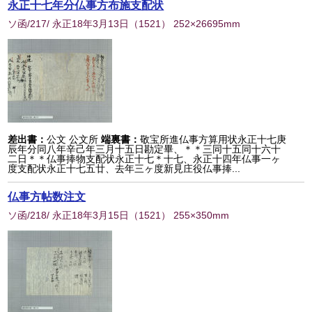
永正十七年分仏事方布施支配状
ソ函/217/ 永正18年3月13日
（
1521
） 252×26695mm
差出書：
公文 公文所
端裏書：
敬宝所進仏事方算用状永正十七庚
辰年分同八年辛己年三月十五日勘定畢、＊＊三同十五同十六十
二日＊＊仏事捧物支配状永正十七＊十七、永正十四年仏事一ヶ
度支配状永正十七五廿、去年三ヶ度新見庄役仏事捧...
仏事方帖数注文
ソ函/218/ 永正18年3月15日
（
1521
） 255×350mm