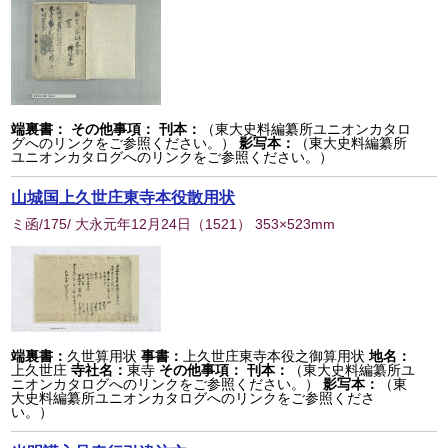
端裏書：
その他事項：
刊本：
（東大史料編纂所ユニオンカタロ
グへのリンクをご参照ください。）
影写本：
（東大史料編纂所
ユニオンカタログへのリンクをご参照ください。）
山城国上久世庄東寺本役散用状
ミ函/175/ 大永元年12月24日
（
1521
） 353×523mm
端裏書：
久世算用状
事書：
上久世庄東寺本役之御算用状
地名：
上久世庄
寺社名：
東寺
その他事項：
刊本：
（東大史料編纂所ユ
ニオンカタログへのリンクをご参照ください。）
影写本：
（東
大史料編纂所ユニオンカタログへのリンクをご参照くださ
い。）