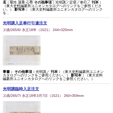
名：
敬性 連乗 心尊
その他事項：
光明講／定使／奉行／
刊本：
（東大史料編纂所ユニオンカタログへのリンクをご参照くださ
い。）
影写本：
（東大史料編纂所ユニオンカタログへのリンク
を...
光明講入足奉行引違注文
ヱ函/265/6/ 永正18年
（
1521
） 244×320mm
事書：
その他事項：
光明講／
刊本：
（東大史料編纂所ユニオン
カタログへのリンクをご参照ください。）
影写本：
（東大史料
編纂所ユニオンカタログへのリンクをご参照ください。）
光明講臨時入足注文
ヱ函/265/7/ 永正18年3月7日
（
1521
） 260×359mm