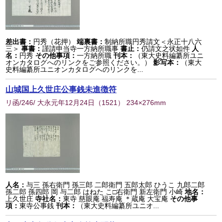
差出書：
円秀（花押）
端裏書：
制納所職円秀請文＜永正十八六
三＞
事書：
謹請申当寺一方納所職事
書止：
仍請文之状如件
人
名：
円秀
その他事項：
一方納所職
刊本：
（東大史料編纂所ユニ
オンカタログへのリンクをご参照ください。）
影写本：
（東大
史料編纂所ユニオンカタログへのリンクを...
山城国上久世庄公事銭未進徴符
リ函/246/ 大永元年12月24日
（
1521
） 234×276mm
人名：
与三 孫右衛門 孫三郎 二郎衛門 五郎太郎 ひうこ 九郎二郎
孫二郎 孫四郎 岡 与二郎 はねた こ□右衛門 新左衛門 小崎
地名：
上久世庄
寺社名：
東寺 慈眼庵 福寿庵 ＊蔵庵 大宝庵
その他事
項：
東寺公事銭
刊本：
（東大史料編纂所ユニオ...