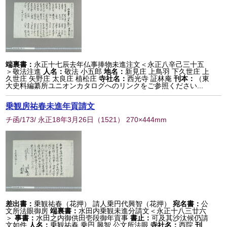
端裏書：
永正十七辰去年仏事捧物未進注文＜永正八辛己三十五
＞敬法注進
人名：
敬法 小五郎
地名：
新見庄 上鳥羽 下久世庄 上
久世庄 矢野庄 太良庄 植松庄
寺社名：
西光寺 証林庵
刊本：
（東
大史料編纂所ユニオンカタログへのリンクをご参照ください...
乗観房祐春未進年貢請文
チ函/173/ 永正18年3月26日
（
1521
） 270×444mm
差出書：
乗観祐春（花押） 請人乗円代興智（花押）
宛名書：
公
文所法眼御房
端裏書：
水田内乗観未進分請文＜永正十八三廿六
＞
事書：
水田之内御供田壱段御年貢事
書止：
可及其沙汰候仍請
文如件
人名：
乗観祐春 乗円 興智 公文所法眼
寺社名：
西院
刊