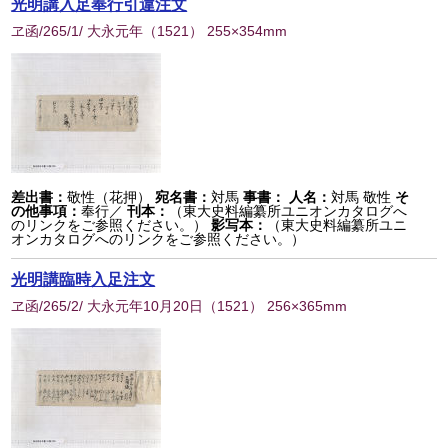
光明講入足奉行引違注文
ヱ函/265/1/ 大永元年
（
1521
） 255×354mm
差出書：
敬性（花押）
宛名書：
対馬
事書：
人名：
対馬 敬性
そ
の他事項：
奉行／
刊本：
（東大史料編纂所ユニオンカタログへ
のリンクをご参照ください。）
影写本：
（東大史料編纂所ユニ
オンカタログへのリンクをご参照ください。）
光明講臨時入足注文
ヱ函/265/2/ 大永元年10月20日
（
1521
） 256×365mm