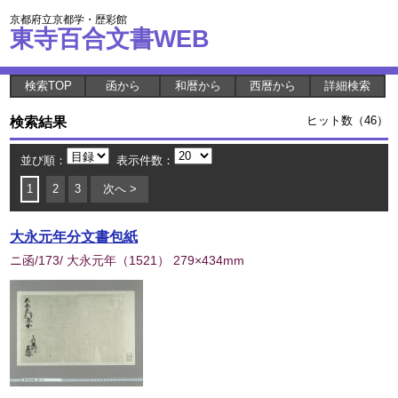
京都府立京都学・歴彩館
東寺百合文書WEB
検索TOP
函から
和暦から
西暦から
詳細検索
検索結果
ヒット数（46）
並び順：
表示件数：
1
2
3
次へ >
大永元年分文書包紙
ニ函/173/ 大永元年
（
1521
） 279×434mm