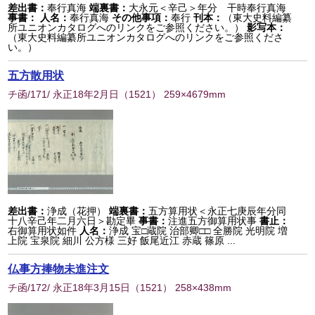
差出書：
奉行真海
端裏書：
大永元＜辛己＞年分 干時奉行真海
事書：
人名：
奉行真海
その他事項：
奉行
刊本：
（東大史料編纂
所ユニオンカタログへのリンクをご参照ください。）
影写本：
（東大史料編纂所ユニオンカタログへのリンクをご参照くださ
い。）
五方散用状
チ函/171/ 永正18年2月日
（
1521
） 259×4679mm
差出書：
浄成（花押）
端裏書：
五方算用状＜永正七庚辰年分同
十八辛己年二月六日＞勘定畢
事書：
注進五方御算用状事
書止：
右御算用状如件
人名：
浄成 宝□蔵院 治部卿□□ 全勝院 光明院 増
上院 宝泉院 細川 公方様 三好 飯尾近江 赤蔵 篠原 ...
仏事方捧物未進注文
チ函/172/ 永正18年3月15日
（
1521
） 258×438mm