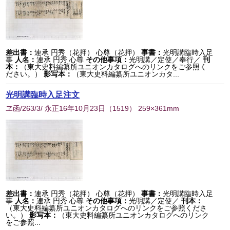
差出書：
連承 円秀（花押） 心尊（花押）
事書：
光明講臨時入足
事
人名：
連承 円秀 心尊
その他事項：
光明講／定使／奉行／
刊
本：
（東大史料編纂所ユニオンカタログへのリンクをご参照く
ださい。）
影写本：
（東大史料編纂所ユニオンカタ...
光明講臨時入足注文
ヱ函/263/3/ 永正16年10月23日
（
1519
） 259×361mm
差出書：
連承 円秀（花押） 心尊（花押）
事書：
光明講臨時入足
事
人名：
連承 円秀 心尊
その他事項：
光明講／定使／
刊本：
（東大史料編纂所ユニオンカタログへのリンクをご参照くださ
い。）
影写本：
（東大史料編纂所ユニオンカタログへのリンク
をご参照...