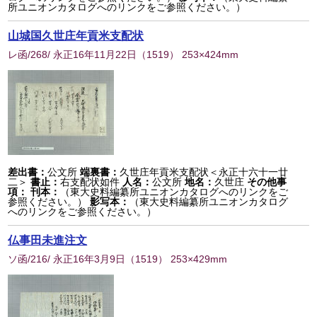
所ユニオンカタログへのリンクをご参照ください。）
山城国久世庄年貢米支配状
レ函/268/ 永正16年11月22日
（
1519
） 253×424mm
差出書：
公文所
端裏書：
久世庄年貢米支配状＜永正十六十一廿
二＞
書止：
右支配状如件
人名：
公文所
地名：
久世庄
その他事
項：
刊本：
（東大史料編纂所ユニオンカタログへのリンクをご
参照ください。）
影写本：
（東大史料編纂所ユニオンカタログ
へのリンクをご参照ください。）
仏事田未進注文
ソ函/216/ 永正16年3月9日
（
1519
） 253×429mm