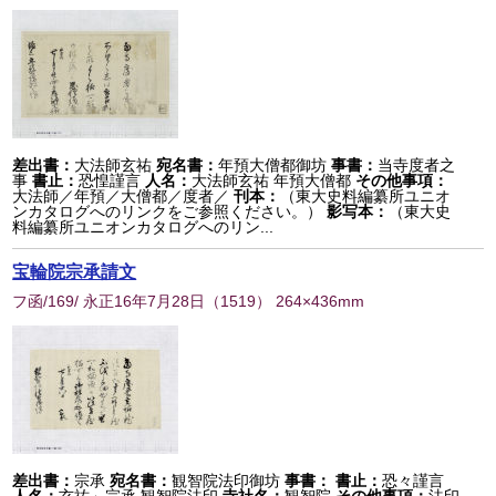
差出書：
大法師玄祐
宛名書：
年預大僧都御坊
事書：
当寺度者之
事
書止：
恐惶謹言
人名：
大法師玄祐 年預大僧都
その他事項：
大法師／年預／大僧都／度者／
刊本：
（東大史料編纂所ユニオ
ンカタログへのリンクをご参照ください。）
影写本：
（東大史
料編纂所ユニオンカタログへのリン...
宝輪院宗承請文
フ函/169/ 永正16年7月28日
（
1519
） 264×436mm
差出書：
宗承
宛名書：
観智院法印御坊
事書：
書止：
恐々謹言