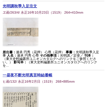
光明講秋季入足注文
ヱ函/263/4/ 永正16年10月23日
（
1519
） 264×410mm
差出書：
連承 円秀（花押） 心尊（花押）
事書：
光明講秋季入足
事
人名：
連承 円秀 心尊
その他事項：
光明講／定使／
刊本：
（東大史料編纂所ユニオンカタログへのリンクをご参照くださ
い。）
影写本：
（東大史料編纂所ユニオンカタログへのリンク
を...
一昼夜不断光明真言時結番帳
ヒ函/132/ 永正16年2月日
（
1519
） 268×885mm