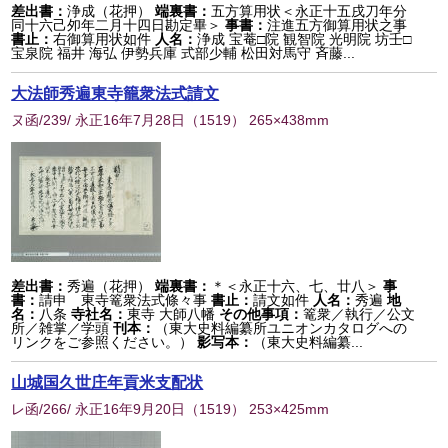
差出書：
浄成（花押）
端裏書：
五方算用状＜永正十五戌刀年分
同十六己夘年二月十四日勘定畢＞
事書：
注進五方御算用状之事
書止：
右御算用状如件
人名：
浄成 宝菴□院 観智院 光明院 坊壬□
宝泉院 福井 海弘 伊勢兵庫 式部少輔 松田対馬守 斉藤...
大法師秀遍東寺籠衆法式請文
ヌ函/239/ 永正16年7月28日
（
1519
） 265×438mm
差出書：
秀遍（花押）
端裏書：
＊＜永正十六、七、廿八＞
事
書：
請申 東寺篭衆法式條々事
書止：
請文如件
人名：
秀遍
地
名：
八条
寺社名：
東寺 大師八幡
その他事項：
篭衆／執行／公文
所／雑掌／学頭
刊本：
（東大史料編纂所ユニオンカタログへの
リンクをご参照ください。）
影写本：
（東大史料編纂...
山城国久世庄年貢米支配状
レ函/266/ 永正16年9月20日
（
1519
） 253×425mm