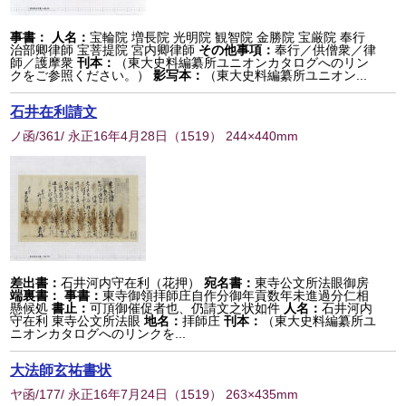
事書：
人名：
宝輪院 増長院 光明院 観智院 金勝院 宝厳院 奉行
治部卿律師 宝菩提院 宮内卿律師
その他事項：
奉行／供僧衆／律
師／護摩衆
刊本：
（東大史料編纂所ユニオンカタログへのリン
クをご参照ください。）
影写本：
（東大史料編纂所ユニオン...
石井在利請文
ノ函/361/ 永正16年4月28日
（
1519
） 244×440mm
差出書：
石井河内守在利（花押）
宛名書：
東寺公文所法眼御房
端裏書：
事書：
東寺御領拝師庄自作分御年貢数年未進過分仁相
懸候処
書止：
可頂御催促者也、仍請文之状如件
人名：
石井河内
守在利 東寺公文所法眼
地名：
拝師庄
刊本：
（東大史料編纂所ユ
ニオンカタログへのリンクを...
大法師玄祐書状
ヤ函/177/ 永正16年7月24日
（
1519
） 263×435mm