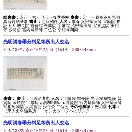
端裏書：
永正十六＜巳卯＞春季番帳
事書：
定 一昼夜不断光明
真言時結番事
書止：
之状如件
人名：
陽春 兵部卿律師 宝輪院 長
証上人 増長院 観智院 金勝院 宝厳院 治部卿律師 宝菩提院 実相
寺 少将公 宮内卿律師 二位公 宰相阿闍梨...
光明講春季分料足等所出人交名
ヒ函/133/1/ 永正16年2月日
（
1519
） 268×445mm
事書：
書止：
可送給者也
人名：
宝輪院 増長院 光明院 観智院 普
賢院 金勝院 宝厳院 治部卿律師 宝菩提院 宮内卿律師 兵部卿律師
宰相阿闍梨 大納言公 少将公 二位公
その他事項：
光明講
刊本：
（東大史料編纂所ユニオンカタログへのリンク...
光明講春季分料足等所出人交名
ヒ函/133/2/ 永正16年2月日
（
1519
） 266×447mm