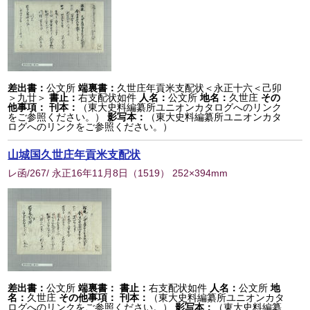
差出書：
公文所
端裏書：
久世庄年貢米支配状＜永正十六＜己卯
＞九廿＞
書止：
右支配状如件
人名：
公文所
地名：
久世庄
その
他事項：
刊本：
（東大史料編纂所ユニオンカタログへのリンク
をご参照ください。）
影写本：
（東大史料編纂所ユニオンカタ
ログへのリンクをご参照ください。）
山城国久世庄年貢米支配状
レ函/267/ 永正16年11月8日
（
1519
） 252×394mm
差出書：
公文所
端裏書：
書止：
右支配状如件
人名：
公文所
地
名：
久世庄
その他事項：
刊本：
（東大史料編纂所ユニオンカタ
ログへのリンクをご参照ください。）
影写本：
（東大史料編纂