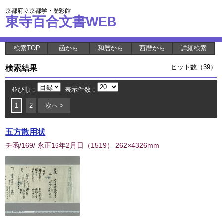
京都府立京都学・歴彩館
東寺百合文書WEB
検索TOP
函から
和暦から
西暦から
詳細検索
検索結果
ヒット数（39）
並び順：
表示件数：
1
2
次へ >
五方散用状
チ函/169/ 永正16年2月日
（
1519
） 262×4326mm