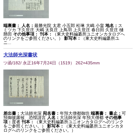
端裏書：
人名：
最勝光院 太君 小五郎 松琳 大嶋 小畠
地名：
ス
ミツカ 下久世庄 大嶋 太良庄 上鳥羽 上久世庄 春日田 久世庄 樋
懸田
その他事項：
刊本：
（東大史料編纂所ユニオンカタログへ
のリンクをご参照ください。）
影写本：
（東大史料編纂所ユ
ニ...
大法師光深書状
ツ函/182/ 永正16年7月24日
（
1519
） 262×435mm
差出書：
大法師光深
宛名書：
年預大僧都御坊
端裏書：
書止：
可
預御披露候 恐惶謹言
人名：
大法師光深 年預大僧都
その他事
項：
度者
刊本：
（東大史料編纂所ユニオンカタログへのリンク
をご参照ください。）
影写本：
（東大史料編纂所ユニオンカタ
ログへのリンクをご参照ください。）