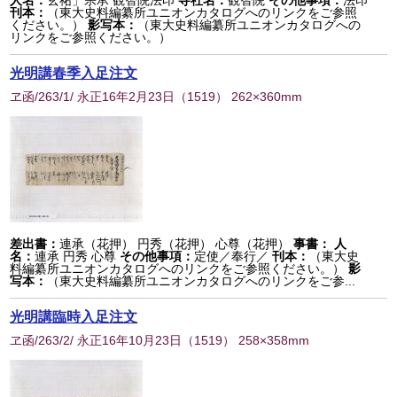
人名：
玄祐」宗承 観智院法印
寺社名：
観智院
その他事項：
法印
刊本：
（東大史料編纂所ユニオンカタログへのリンクをご参照
ください。）
影写本：
（東大史料編纂所ユニオンカタログへの
リンクをご参照ください。）
光明講春季入足注文
ヱ函/263/1/ 永正16年2月23日
（
1519
） 262×360mm
差出書：
連承（花押） 円秀（花押） 心尊（花押）
事書：
人
名：
連承 円秀 心尊
その他事項：
定使／奉行／
刊本：
（東大史
料編纂所ユニオンカタログへのリンクをご参照ください。）
影
写本：
（東大史料編纂所ユニオンカタログへのリンクをご参...
光明講臨時入足注文
ヱ函/263/2/ 永正16年10月23日
（
1519
） 258×358mm