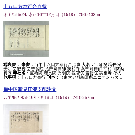
十八口方奉行合点状
ネ函/155/24/ 永正16年12月日
（
1519
） 256×432mm
端裏書：
事書：
当年十八口方奉行合点事
人名：
宝輪院 増長院
光明院 観智院 普賢院 治部卿律師 実相寺 兵部卿律師 宰相阿闍梨
真淳
寺社名：
宝輪院 増長院 光明院 観智院 普賢院 実相寺
その
他事項：
十八口方奉行
刊本：
（東大史料編纂所ユニオンカタ...
備中国新見庄漆支配注文
ム函/86/ 永正16年4月18日
（
1519
） 248×357mm