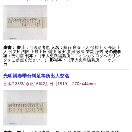
事書：
書止：
可送給者也
人名：
執行 良春上人 顕松上人 長証上
人 公文所法眼 上野上座 備後 敬実 参河 敬法 乗親 浄秀
その他事
項：
光明講
刊本：
（東大史料編纂所ユニオンカタログへのリン
クをご参照ください。）
影写本：
（東大史料編纂所ユニオン
カ...
光明講春季分料足等所出人交名
ヒ函/133/3/ 永正16年2月日
（
1519
） 270×444mm