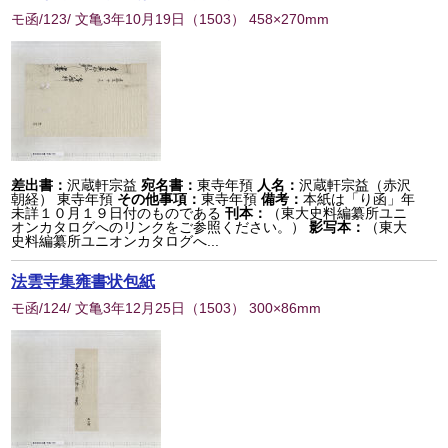
モ函/123/ 文亀3年10月19日
（
1503
） 458×270mm
差出書：
沢蔵軒宗益
宛名書：
東寺年預
人名：
沢蔵軒宗益（赤沢
朝経） 東寺年預
その他事項：
東寺年預
備考：
本紙は「り函」年
未詳１０月１９日付のものである
刊本：
（東大史料編纂所ユニ
オンカタログへのリンクをご参照ください。）
影写本：
（東大
史料編纂所ユニオンカタログへ...
法雲寺集雍書状包紙
モ函/124/ 文亀3年12月25日
（
1503
） 300×86mm