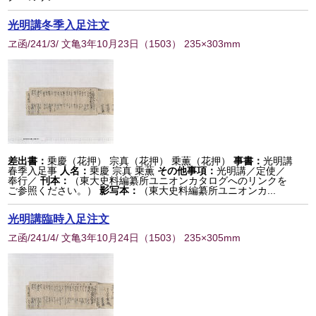
光明講冬季入足注文
ヱ函/241/3/ 文亀3年10月23日
（
1503
） 235×303mm
差出書：
乗慶（花押） 宗真（花押） 乗薫（花押）
事書：
光明講
春季入足事
人名：
乗慶 宗真 乗薫
その他事項：
光明講／定使／
奉行／
刊本：
（東大史料編纂所ユニオンカタログへのリンクを
ご参照ください。）
影写本：
（東大史料編纂所ユニオンカ...
光明講臨時入足注文
ヱ函/241/4/ 文亀3年10月24日
（
1503
） 235×305mm