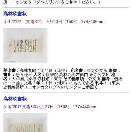
所ユニオンカタログへのリンクをご参照ください。）
高林玖書状
オ函/218/ （文亀3年）正月20日
（
1503
） 174×436mm
差出書：
高林九郎さ衛門玖（花押）
宛名書：
東寺公文所
事書：
書止：
恐々謹言
人名：
観智院 高林九郎左衛門 東寺公文所
地
名：
大和国川原域
寺社名：
東寺
その他事項：
公文所
備考：
包紙
は「ツ函」文亀３年２１日（到来）のものである
刊本：
（東大
史料編纂所ユニオンカタログへのリンクをご参照く...
高林玖書状
ケ函/207/ 文亀3年正月27日
（
1503
） 177×440mm