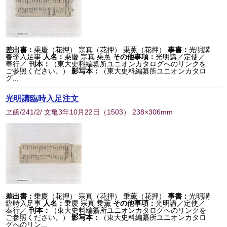
差出書：
乗慶（花押） 宗真（花押） 乗薫（花押）
事書：
光明講
春季入足事
人名：
乗慶 宗真 乗薫
その他事項：
光明講／定使／
奉行／
刊本：
（東大史料編纂所ユニオンカタログへのリンクを
ご参照ください。）
影写本：
（東大史料編纂所ユニオンカタロ
グ...
光明講臨時入足注文
ヱ函/241/2/ 文亀3年10月22日
（
1503
） 238×306mm
差出書：
乗慶（花押） 宗真（花押） 乗薫（花押）
事書：
光明講
臨時入足事
人名：
乗慶 宗真 乗薫
その他事項：
光明講／定使／
奉行／
刊本：
（東大史料編纂所ユニオンカタログへのリンクを
ご参照ください。）
影写本：
（東大史料編纂所ユニオンカタロ
グへのリン...