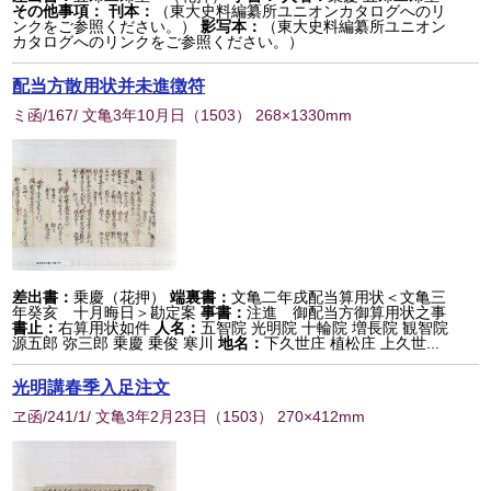
その他事項：
刊本：
（東大史料編纂所ユニオンカタログへのリ
ンクをご参照ください。）
影写本：
（東大史料編纂所ユニオン
カタログへのリンクをご参照ください。）
配当方散用状并未進徴符
ミ函/167/ 文亀3年10月日
（
1503
） 268×1330mm
差出書：
乗慶（花押）
端裏書：
文亀二年戌配当算用状＜文亀三
年癸亥 十月晦日＞勘定案
事書：
注進 御配当方御算用状之事
書止：
右算用状如件
人名：
五智院 光明院 十輪院 増長院 観智院
源五郎 弥三郎 乗慶 乗俊 寒川
地名：
下久世庄 植松庄 上久世...
光明講春季入足注文
ヱ函/241/1/ 文亀3年2月23日
（
1503
） 270×412mm