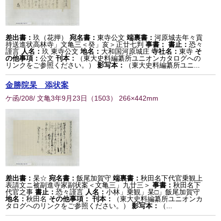
差出書：
玖（花押）
宛名書：
東寺公文
端裏書：
河原城去年々貢
持送進状高林寺」文亀三＜癸」亥＞正廿七判
事書：
書止：
恐々
謹言
人名：
玖 東寺公文
地名：
大和国河原城庄
寺社名：
東寺
そ
の他事項：
公文
刊本：
（東大史料編纂所ユニオンカタログへの
リンクをご参照ください。）
影写本：
（東大史料編纂所ユニ...
金勝院杲 添状案
ケ函/208/ 文亀3年9月23日
（
1503
） 266×442mm
差出書：
杲☆
宛名書：
飯尾加賀守
端裏書：
秋田名下代官乗観上
表請文ニ被副進寺家副状案＜文亀三」九廿三＞
事書：
秋田名下
代官之事
書止：
恐々謹言
人名：
小林」乗観」杲□」飯尾加賀守
地名：
秋田名
その他事項：
刊本：
（東大史料編纂所ユニオンカ
タログへのリンクをご参照ください。）
影写本：
（...