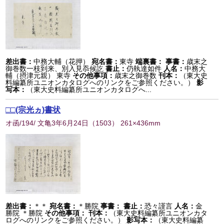
差出書：
中務大輔（花押）
宛名書：
東寺
端裏書：
事書：
歳末之
御巻数一枝到来、別入見忝候訖
書止：
仍執達如件
人名：
中務大
輔（摂津元親） 東寺
その他事項：
歳末之御巻数
刊本：
（東大史
料編纂所ユニオンカタログへのリンクをご参照ください。）
影
写本：
（東大史料編纂所ユニオンカタログへ...
□□(宗光ヵ)書状
オ函/194/ 文亀3年6月24日
（
1503
） 261×436mm
差出書：
＊＊
宛名書：
＊勝院
事書：
書止：
恐々謹言
人名：
金
勝院 ＊勝院
その他事項：
刊本：
（東大史料編纂所ユニオンカタ
ログへのリンクをご参照ください。）
影写本：
（東大史料編纂