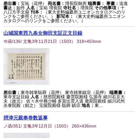
差出書：
宝祐（花押）
宛名書：
増長院御房
端裏書：
事書：
送進
書止：
如件
人名：
宝祐 増長院
寺社名：
増長院
その他事項：
十
八口方手文箱
刊本：
（東大史料編纂所ユニオンカタログへのリ
ンクをご参照ください。）
影写本：
（東大史料編纂所ユニオン
カタログへのリンクをご参照ください。）
山城国東西九条女御田支証正文目録
ヰ函/136/ 文亀3年11月21日
（
1503
） 318×453mm
差出書：
東寺雑掌聡舜（花押） 東寺雑掌鎮宗（花押）
端裏書：
東寺支証目録
人名：
慈照院殿様 慶雲院殿様 弘源寺 細川右京大
夫（政元） 佐々木中務少輔 多賀出雲入道 鹿苑院殿様 細川武州
永泰院殿（頼之） 宝篋院殿様 聡舜 鎮宗
地名：
東...
摂津元親奉巻数返事
ノ函/351/ 文亀3年12月日
（
1503
） 260×436mm