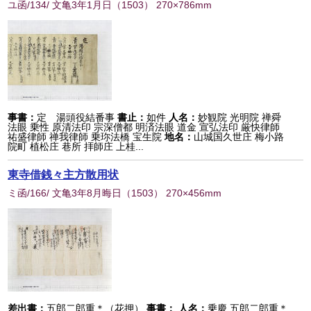
ユ函/134/ 文亀3年1月日
（
1503
） 270×786mm
事書：
定 湯頭役結番事
書止：
如件
人名：
妙観院 光明院 禅舜
法眼 乗性 原清法印 宗深僧都 明済法眼 道金 宣弘法印 厳快律師
祐盛律師 禅我律師 乗珎法橋 宝生院
地名：
山城国久世庄 梅小路
院町 植松庄 巷所 拝師庄 上桂...
東寺借銭々主方散用状
ミ函/166/ 文亀3年8月晦日
（
1503
） 270×456mm
差出書：
五郎二郎重＊（花押）
事書：
人名：
乗慶 五郎二郎重＊