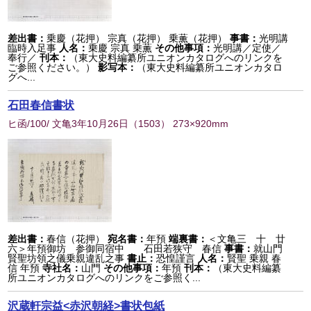
差出書：
乗慶（花押） 宗真（花押） 乗薫（花押）
事書：
光明講
臨時入足事
人名：
乗慶 宗真 乗薫
その他事項：
光明講／定使／
奉行／
刊本：
（東大史料編纂所ユニオンカタログへのリンクを
ご参照ください。）
影写本：
（東大史料編纂所ユニオンカタロ
グへ...
石田春信書状
ヒ函/100/ 文亀3年10月26日
（
1503
） 273×920mm
差出書：
春信（花押）
宛名書：
年預
端裏書：
＜文亀三 十 廿
六＞年預御坊 参御同宿中 石田若狭守 春信
事書：
就山門
賢聖坊領之儀乗親違乱之事
書止：
恐惶謹言
人名：
賢聖 乗親 春
信 年預
寺社名：
山門
その他事項：
年預
刊本：
（東大史料編纂
所ユニオンカタログへのリンクをご参照く...
沢蔵軒宗益<赤沢朝経>書状包紙