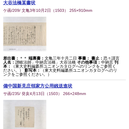
大谷法橋某書状
ケ函/209/ 文亀3年10月2日
（
1503
） 255×910mm
差出書：
＊＊
端裏書：
文亀三年十月二日
事書：
書止：
恐々謹言
人名：
讃岐法師」中納言法橋」大谷法橋
その他事項：
中納言
刊
本：
（東大史料編纂所ユニオンカタログへのリンクをご参照く
ださい。）
影写本：
（東大史料編纂所ユニオンカタログへのリ
ンクをご参照ください。）
備中国新見庄領家方公用銭送進状
サ函/235/ 癸亥4月13日
（
1503
） 266×248mm