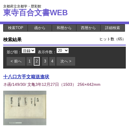
京都府立京都学・歴彩館
東寺百合文書WEB
検索TOP
函から
和暦から
西暦から
詳細検索
検索結果
ヒット数（65）
並び順：
表示件数：
< 前へ
1
2
3
4
次へ >
十八口方手文箱送進状
ネ函/149/30/ 文亀3年12月27日
（
1503
） 256×442mm