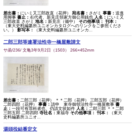
差出書：
にいミ又三郎政直（花押）
宛名書：
さがミ
事書：
送進
用脚事
書止：
右代者、新見庄領家方御公用銭也
人名：
にいミ又
三郎政直 さがミ
地名：
新見庄（備中）
その他事項：
刊本：
（東大史料編纂所ユニオンカタログへのリンクをご参照くださ
い。）
影写本：
（東大史料編纂所ユニオンカ...
二郎三郎等連署法性寺一橋屋敷請文
サ函/236/ 文亀3年9月2日
（
1503
） 266×452mm
差出書：
二郎三郎（花押） ＊＊二郎（花押） 三郎五郎（花押）
二郎四郎（花押）
事書：
請申 東寺御領法性寺一橋屋敷事
書
止：
一段可有罪科者也、仍請文状如件
人名：
二郎三郎 ＊＊二郎
三郎五郎 二郎四郎
寺社名：
東福寺
その他事項：
刊本：
（東大
史料編纂所ユニオ...
湯頭役結番定文