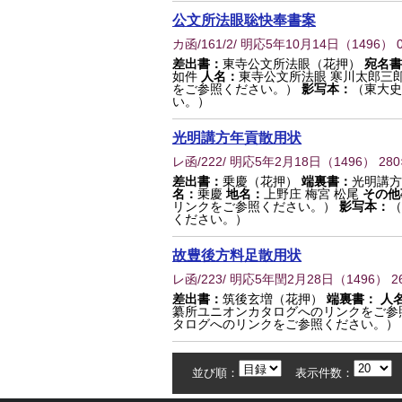
公文所法眼聡快奉書案
カ函/161/2/ 明応5年10月14日
（
1496
） 
差出書：
東寺公文所法眼（花押）
宛名書
如件
人名：
東寺公文所法眼 寒川太郎三
をご参照ください。）
影写本：
（東大史
い。）
光明講方年貢散用状
レ函/222/ 明応5年2月18日
（
1496
） 28
差出書：
乗慶（花押）
端裏書：
光明講
名：
乗慶
地名：
上野庄 梅宮 松尾
その他
リンクをご参照ください。）
影写本：
（
ください。）
故豊後方料足散用状
レ函/223/ 明応5年閏2月28日
（
1496
） 2
差出書：
筑後玄増（花押）
端裏書：
人
纂所ユニオンカタログへのリンクをご参
タログへのリンクをご参照ください。）
並び順：
表示件数：