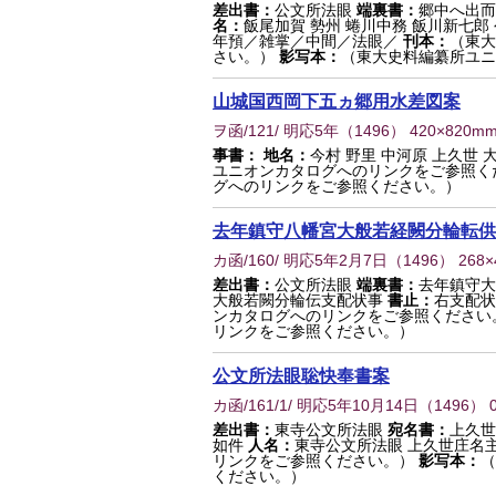
差出書：
公文所法眼
端裏書：
郷中へ出而
名：
飯尾加賀 勢州 蜷川中務 飯川新七郎
年預／雑掌／中間／法眼／
刊本：
（東大
さい。）
影写本：
（東大史料編纂所ユニ
山城国西岡下五ヵ郷用水差図案
ヲ函/121/ 明応5年
（
1496
） 420×820m
事書：
地名：
今村 野里 中河原 上久世 
ユニオンカタログへのリンクをご参照く
グへのリンクをご参照ください。）
去年鎮守八幡宮大般若経闕分輪転供
カ函/160/ 明応5年2月7日
（
1496
） 268
差出書：
公文所法眼
端裏書：
去年鎮守大
大般若闕分輪伝支配状事
書止：
右支配状
ンカタログへのリンクをご参照ください
リンクをご参照ください。）
公文所法眼聡快奉書案
カ函/161/1/ 明応5年10月14日
（
1496
） 
差出書：
東寺公文所法眼
宛名書：
上久世
如件
人名：
東寺公文所法眼 上久世庄名
リンクをご参照ください。）
影写本：
（
ください。）