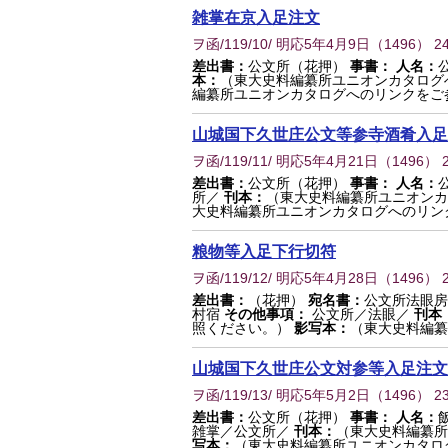
雑掌在京入足注文
ヲ函/119/10/ 明応5年4月9日
（
1496
） 2
差出書：
公文所（花押）
事書：
人名：
本：
（東大史料編纂所ユニオンカタログ
編纂所ユニオンカタログへのリンクをご
山城国下久世庄公文等参寺酒肴入足
ヲ函/119/11/ 明応5年4月21日
（
1496
） 
差出書：
公文所（花押）
事書：
人名：
所／
刊本：
（東大史料編纂所ユニオンカ
大史料編纂所ユニオンカタログへのリン
粮物等入足下行切符
ヲ函/119/12/ 明応5年4月28日
（
1496
） 
差出書：
（花押）
宛名書：
公文所法眼房
村宿
その他事項：
公文所／法眼／
刊本
照ください。）
影写本：
（東大史料編纂
山城国下久世庄公文対参等入足注文
ヲ函/119/13/ 明応5年5月2日
（
1496
） 2
差出書：
公文所（花押）
事書：
人名：
雑掌／公文所／
刊本：
（東大史料編纂所
写本：
（東大史料編纂所ユニオンカタロ