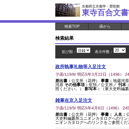
京都府立京都学・歴彩館
東寺百合文書
検索TOP
函から
検索結果
並び順：
表示件数：
政所執事礼物等入足注文
ヲ函/119/8/ 明応5年3月22日
（
1496
） 2
差出書：
公文所（花押）
事書：
地蔵河
河原
その他事項：
年預／公文所／
刊本
照ください。）
影写本：
（東大史料編纂
雑掌在京入足注文
ヲ函/119/9/ 明応5年4月6日
（
1496
） 24
差出書：
公文所（花押）
事書：
人名：
大史料編纂所ユニオンカタログへのリン
ニオンカタログへのリンクをご参照くだ