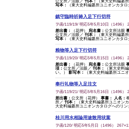
公文所／法眼／
刊本：
（東大史料編纂所
写本：
（東大史料編纂所ユニオンカタロ
鎮守臨時祈祷入足下行切符
ヲ函/119/19/ 明応5年5月10日
（
1496
） 
差出書：
（花押）
宛名書：
公文所法眼
公文所／法眼／
刊本：
（東大史料編纂所
写本：
（東大史料編纂所ユニオンカタロ
粮物等入足下行切符
ヲ函/119/20/ 明応5年5月15日
（
1496
） 
差出書：
（花押）
宛名書：
公文所法眼
項：
公文所／法眼／
刊本：
（東大史料編
い。）
影写本：
（東大史料編纂所ユニオ
奉行礼物等入足注文
ヲ函/119/21/ 明応5年5月16日
（
1496
） 
差出書：
公文所（花押）
事書：
人名：
所／
刊本：
（東大史料編纂所ユニオンカ
大史料編纂所ユニオンカタログへのリン
桂川用水相論用途散用状案
ヲ函/120/ 明応5年5月日
（
1496
） 267×