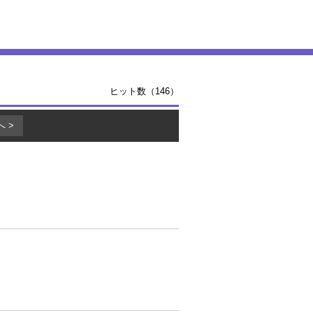
ヒット数（146）
へ >