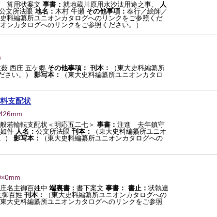
 算用状案文
事書：
就地蔵川原用水沙汰用途之事、
人
 公文所法眼
地名：
木村 牛瀬
その他事項：
奉行／絵師／
史料編纂所ユニオンカタログへのリンクをご参照くだ
オンカタログへのリンクをご参照ください。）
m
大薮 西庄 五ケ郷
その他事項：
刊本：
（東大史料編纂所
ださい。）
影写本：
（東大史料編纂所ユニオンカタロ
料支配状
×426mm
般若輪転支配状＜明応五二七＞
事書：
注進 去年鎮守
如件
人名：
公文所法眼
刊本：
（東大史料編纂所ユニオ
。）
影写本：
（東大史料編纂所ユニオンカタログへの
0×0mm
庄名主御百姓中
端裏書：
書下案文
事書：
書止：
状執達
主御百姓
刊本：
（東大史料編纂所ユニオンカタログへの
東大史料編纂所ユニオンカタログへのリンクをご参照