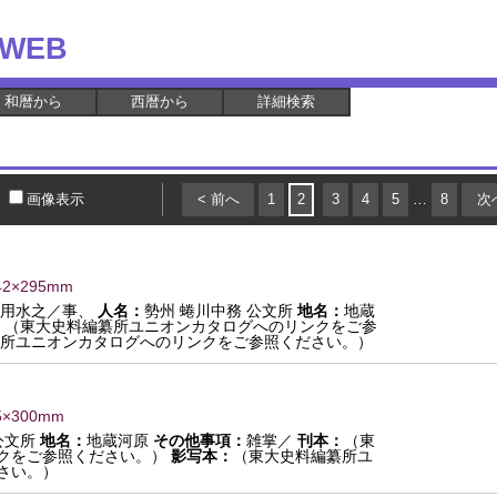
WEB
和暦から
西暦から
詳細検索
画像表示
< 前へ
1
2
3
4
5
…
8
次
42×295mm
原用水之／事、
人名：
勢州 蜷川中務 公文所
地名：
地蔵
：
（東大史料編纂所ユニオンカタログへのリンクをご参
所ユニオンカタログへのリンクをご参照ください。）
5×300mm
公文所
地名：
地蔵河原
その他事項：
雑掌／
刊本：
（東
クをご参照ください。）
影写本：
（東大史料編纂所ユ
さい。）