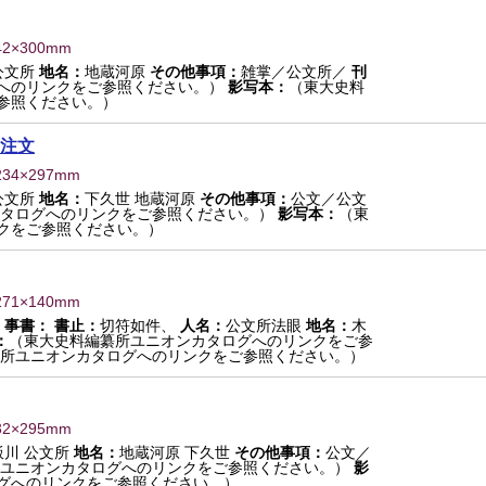
42×300mm
公文所
地名：
地蔵河原
その他事項：
雑掌／公文所／
刊
へのリンクをご参照ください。）
影写本：
（東大史料
参照ください。）
注文
234×297mm
公文所
地名：
下久世 地蔵河原
その他事項：
公文／公文
タログへのリンクをご参照ください。）
影写本：
（東
クをご参照ください。）
271×140mm
事書：
書止：
切符如件、
人名：
公文所法眼
地名：
木
：
（東大史料編纂所ユニオンカタログへのリンクをご参
所ユニオンカタログへのリンクをご参照ください。）
32×295mm
飯川 公文所
地名：
地蔵河原 下久世
その他事項：
公文／
ユニオンカタログへのリンクをご参照ください。）
影
グへのリンクをご参照ください。）