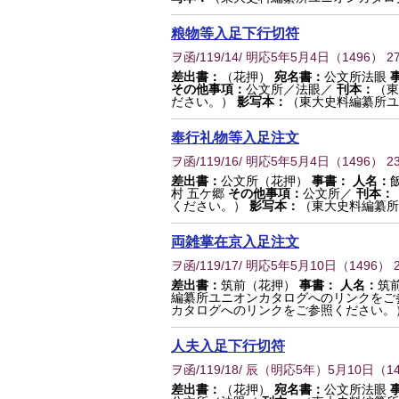
粮物等入足下行切符
ヲ函/119/14/ 明応5年5月4日
（
1496
） 2
差出書：
（花押）
宛名書：
公文所法眼
その他事項：
公文所／法眼／
刊本：
（東
ださい。）
影写本：
（東大史料編纂所ユ
奉行礼物等入足注文
ヲ函/119/16/ 明応5年5月4日
（
1496
） 2
差出書：
公文所（花押）
事書：
人名：
村 五ケ郷
その他事項：
公文所／
刊本：
ください。）
影写本：
（東大史料編纂所
両雑掌在京入足注文
ヲ函/119/17/ 明応5年5月10日
（
1496
） 
差出書：
筑前（花押）
事書：
人名：
筑
編纂所ユニオンカタログへのリンクをご
カタログへのリンクをご参照ください。
人夫入足下行切符
ヲ函/119/18/ 辰（明応5年）5月10日
（
1
差出書：
（花押）
宛名書：
公文所法眼