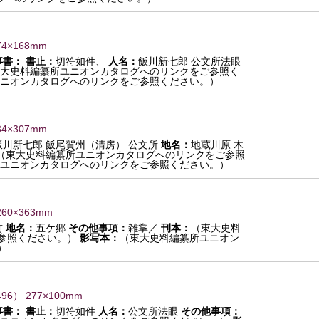
74×168mm
事書：
書止：
切符如件、
人名：
飯川新七郎 公文所法眼
大史料編纂所ユニオンカタログへのリンクをご参照く
ニオンカタログへのリンクをご参照ください。）
34×307mm
飯川新七郎 飯尾賀州（清房） 公文所
地名：
地蔵川原 木
（東大史料編纂所ユニオンカタログへのリンクをご参照
ユニオンカタログへのリンクをご参照ください。）
260×363mm
前
地名：
五ケ郷
その他事項：
雑掌／
刊本：
（東大史料
参照ください。）
影写本：
（東大史料編纂所ユニオン
）
496
） 277×100mm
事書：
書止：
切符如件
人名：
公文所法眼
その他事項：