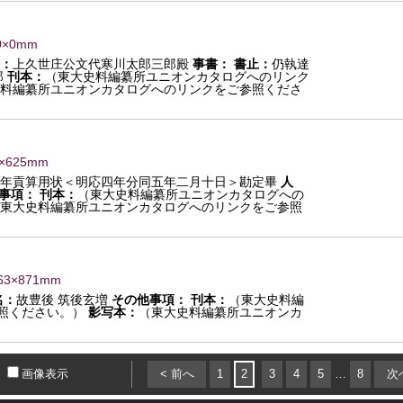
0×0mm
：
上久世庄公文代寒川太郎三郎殿
事書：
書止：
仍執達
郎
刊本：
（東大史料編纂所ユニオンカタログへのリンク
料編纂所ユニオンカタログへのリンクをご参照くださ
0×625mm
方年貢算用状＜明応四年分同五年二月十日＞勘定畢
人
事項：
刊本：
（東大史料編纂所ユニオンカタログへの
東大史料編纂所ユニオンカタログへのリンクをご参照
63×871mm
名：
故豊後 筑後玄増
その他事項：
刊本：
（東大史料編
照ください。）
影写本：
（東大史料編纂所ユニオンカ
画像表示
< 前へ
1
2
3
4
5
…
8
次