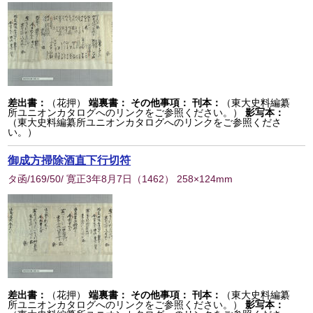
差出書：
（花押）
端裏書：
その他事項：
刊本：
（東大史料編纂
所ユニオンカタログへのリンクをご参照ください。）
影写本：
（東大史料編纂所ユニオンカタログへのリンクをご参照くださ
い。）
御成方掃除酒直下行切符
タ函/169/50/ 寛正3年8月7日
（
1462
） 258×124mm
差出書：
（花押）
端裏書：
その他事項：
刊本：
（東大史料編纂
所ユニオンカタログへのリンクをご参照ください。）
影写本：