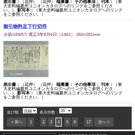
差出書：
（花押） （花押）
端裏書：
その他事項：
刊本：
（東
大史料編纂所ユニオンカタログへのリンクをご参照くださ
い。）
影写本：
（東大史料編纂所ユニオンカタログへのリンク
をご参照ください。）
御引物料足下行切符
タ函/169/57/ 寛正3年8月6日
（
1462
） 260×281mm
差出書：
（花押） （花押）
端裏書：
その他事項：
刊本：
（東
大史料編纂所ユニオンカタログへのリンクをご参照くださ
い。）
影写本：
（東大史料編纂所ユニオンカタログへのリンク
をご参照ください。）
並び順：
表示件数：
< 前へ
1
…
2
3
4
5
6
…
17
次へ >