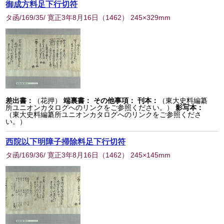
御成方料足下行切符
タ函/169/35/ 寛正3年8月16日
（
1462
） 245×329mm
差出書：
（花押）
端裏書：
その他事項：
刊本：
（東大史料編纂
所ユニオンカタログへのリンクをご参照ください。）
影写本：
（東大史料編纂所ユニオンカタログへのリンクをご参照くださ
い。）
西院以下明障子掃除料足下行切符
タ函/169/36/ 寛正3年8月16日
（
1462
） 245×145mm