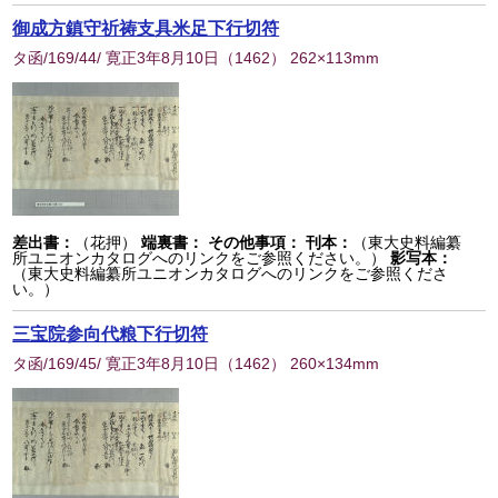
御成方鎮守祈祷支具米足下行切符
タ函/169/44/ 寛正3年8月10日
（
1462
） 262×113mm
差出書：
（花押）
端裏書：
その他事項：
刊本：
（東大史料編纂
所ユニオンカタログへのリンクをご参照ください。）
影写本：
（東大史料編纂所ユニオンカタログへのリンクをご参照くださ
い。）
三宝院参向代粮下行切符
タ函/169/45/ 寛正3年8月10日
（
1462
） 260×134mm