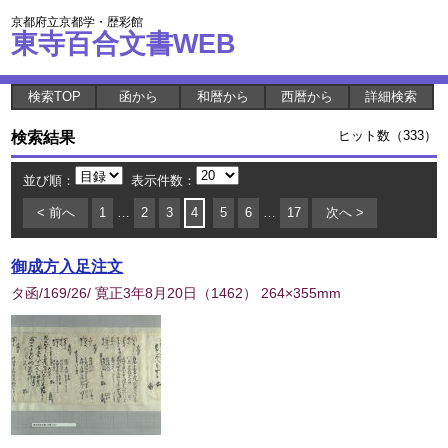
京都府立京都学・歴彩館
東寺百合文書WEB
検索TOP
函から
和暦から
西暦から
詳細検索
検索結果
ヒット数（333）
並び順：
表示件数：
< 前へ
1
…
2
3
4
5
6
…
17
次へ >
御成方入足注文
タ函/169/26/ 寛正3年8月20日
（
1462
） 264×355mm