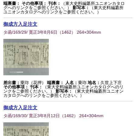
端裏書：
その他事項：
刊本：
（東大史料編纂所ユニオンカタロ
グへのリンクをご参照ください。）
影写本：
（東大史料編纂所
ユニオンカタログへのリンクをご参照ください。）
御成方入足注文
タ函/169/29/ 寛正3年8月6日
（
1462
） 264×304mm
差出書：
乗珎（花押）
端裏書：
人名：
乗珎
地名：
久世上下庄
その他事項：
刊本：
（東大史料編纂所ユニオンカタログへのリ
ンクをご参照ください。）
影写本：
（東大史料編纂所ユニオン
カタログへのリンクをご参照ください。）
御成方入足注文
タ函/169/30/ 寛正3年8月12日
（
1462
） 264×304mm