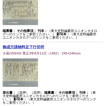
端裏書：
その他事項：
刊本：
（東大史料編纂所ユニオンカタロ
グへのリンクをご参照ください。）
影写本：
（東大史料編纂所
ユニオンカタログへのリンクをご参照ください。）
御成方誂物料足下行切符
タ函/169/43/ 寛正3年8月11日
（
1462
） 245×245mm
差出書：
（花押） （花押）
端裏書：
その他事項：
刊本：
（東
大史料編纂所ユニオンカタログへのリンクをご参照くださ
い。）
影写本：
（東大史料編纂所ユニオンカタログへのリンク
をご参照ください。）