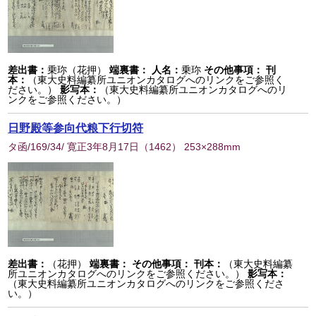
差出書：
乗珎（花押）
端裏書：
人名：
乗珎
その他事項：
刊
本：
（東大史料編纂所ユニオンカタログへのリンクをご参照く
ださい。）
影写本：
（東大史料編纂所ユニオンカタログへのリ
ンクをご参照ください。）
日野殿等参向代粮下行切符
タ函/169/34/ 寛正3年8月17日
（
1462
） 253×288mm
差出書：
（花押）
端裏書：
その他事項：
刊本：
（東大史料編纂
所ユニオンカタログへのリンクをご参照ください。）
影写本：
（東大史料編纂所ユニオンカタログへのリンクをご参照くださ
い。）