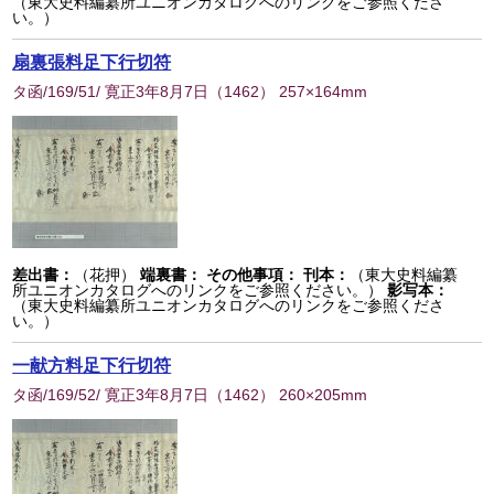
（東大史料編纂所ユニオンカタログへのリンクをご参照くださ
い。）
扇裏張料足下行切符
タ函/169/51/ 寛正3年8月7日
（
1462
） 257×164mm
差出書：
（花押）
端裏書：
その他事項：
刊本：
（東大史料編纂
所ユニオンカタログへのリンクをご参照ください。）
影写本：
（東大史料編纂所ユニオンカタログへのリンクをご参照くださ
い。）
一献方料足下行切符
タ函/169/52/ 寛正3年8月7日
（
1462
） 260×205mm