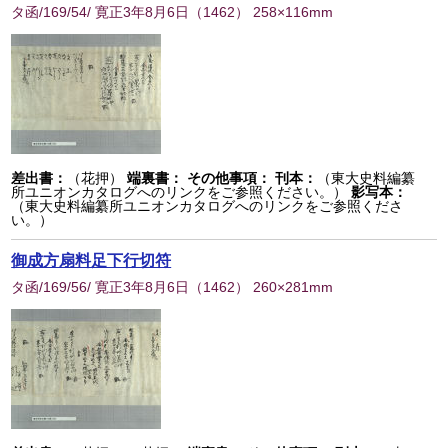
タ函/169/54/ 寛正3年8月6日
（
1462
） 258×116mm
差出書：
（花押）
端裏書：
その他事項：
刊本：
（東大史料編纂
所ユニオンカタログへのリンクをご参照ください。）
影写本：
（東大史料編纂所ユニオンカタログへのリンクをご参照くださ
い。）
御成方扇料足下行切符
タ函/169/56/ 寛正3年8月6日
（
1462
） 260×281mm