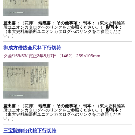
差出書：
（花押）
端裏書：
その他事項：
刊本：
（東大史料編纂
所ユニオンカタログへのリンクをご参照ください。）
影写本：
（東大史料編纂所ユニオンカタログへのリンクをご参照くださ
い。）
御成方借銭会尺料下行切符
タ函/169/53/ 寛正3年8月7日
（
1462
） 259×105mm
差出書：
（花押）
端裏書：
その他事項：
刊本：
（東大史料編纂
所ユニオンカタログへのリンクをご参照ください。）
影写本：
（東大史料編纂所ユニオンカタログへのリンクをご参照くださ
い。）
三宝院御出代粮下行切符