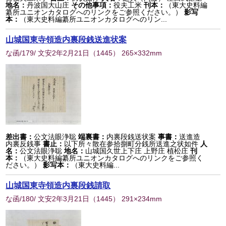
地名：
丹波国大山庄
その他事項：
役夫工米
刊本：
（東大史料編
纂所ユニオンカタログへのリンクをご参照ください。）
影写
本：
（東大史料編纂所ユニオンカタログへのリン...
山城国東寺領造内裏段銭送進状案
な函/179/ 文安2年2月21日
（
1445
） 265×332mm
差出書：
公文法眼浄聡
端裏書：
内裏段銭送状案
事書：
送進造
内裏反銭事
書止：
以下所々散在参拾捌町分銭所送進之状如件
人
名：
公文法眼浄聡
地名：
山城国久世上下庄 上野庄 植松庄
刊
本：
（東大史料編纂所ユニオンカタログへのリンクをご参照く
ださい。）
影写本：
（東大史料編...
山城国東寺領造内裏段銭請取
な函/180/ 文安2年3月21日
（
1445
） 291×234mm