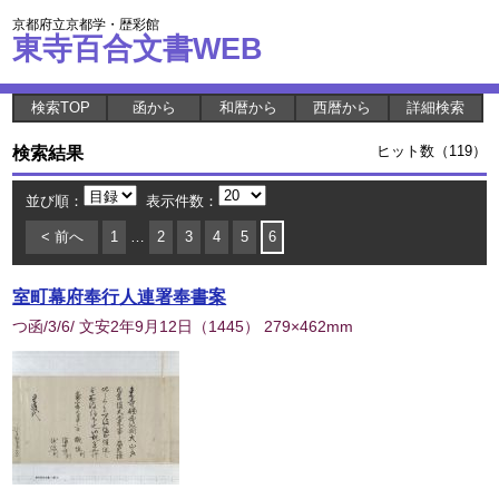
京都府立京都学・歴彩館
東寺百合文書WEB
検索TOP
函から
和暦から
西暦から
詳細検索
検索結果
ヒット数（119）
並び順：
表示件数：
< 前へ
1
…
2
3
4
5
6
室町幕府奉行人連署奉書案
つ函/3/6/ 文安2年9月12日
（
1445
） 279×462mm