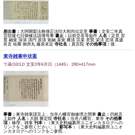
差出書：
大阿闍梨法務僧正法印大和尚位定意
事書：
文安二年真
言院後七日御修法請僧等事
書止：
以前交名等如件
人名：
定意 宏
寛 融覚 深清 清円 原清 覚融 杲覚 勝清 宗杲 意賢 栄済 宏清 真盛
良玄 祐耀 御房丸 藤原未定
寺社名：
真言院
その他事項：
後...
東寺雑掌申状案
て函/10/12/ 文安2年6月日
（
1445
） 280×417mm
事書：
東寺雑掌謹言上」当寺八幡宮御修理之間事
書止：
仍粗言
上如件
人名：
大師 勝定院
寺社名：
当寺八幡宮」東寺
その他事
項：
修理」雑掌
刊本：
（東大史料編纂所ユニオンカタログへの
リンクをご参照ください。）
影写本：
（東大史料編纂所ユニオ
ンカタログへのリンクをご参照...