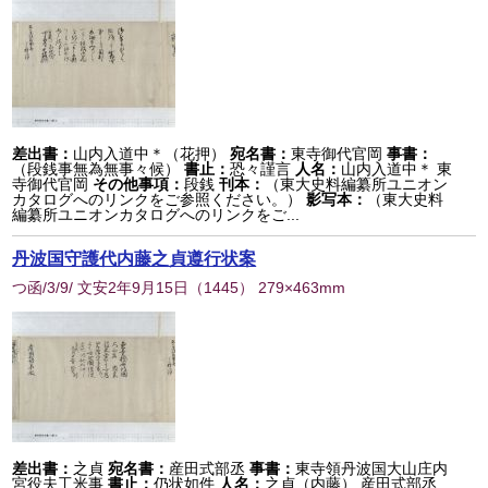
差出書：
山内入道中＊（花押）
宛名書：
東寺御代官岡
事書：
（段銭事無為無事々候）
書止：
恐々謹言
人名：
山内入道中＊ 東
寺御代官岡
その他事項：
段銭
刊本：
（東大史料編纂所ユニオン
カタログへのリンクをご参照ください。）
影写本：
（東大史料
編纂所ユニオンカタログへのリンクをご...
丹波国守護代内藤之貞遵行状案
つ函/3/9/ 文安2年9月15日
（
1445
） 279×463mm
差出書：
之貞
宛名書：
産田式部丞
事書：
東寺領丹波国大山庄内
宮役夫工米事
書止：
仍状如件
人名：
之貞（内藤） 産田式部丞