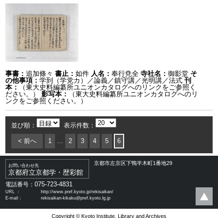
事書：
追加條々
書止：
如件
人名：
奉行尭全
寺社名：
御影堂
そ
の他事項：
学到（学党カ）／論義／鎮守講／光明講／法式
刊
本：
（東大史料編纂所ユニオンカタログへのリンクをご参照く
ださい。）
影写本：
（東大史料編纂所ユニオンカタログへのリ
ンクをご参照ください。）
並び順：
表示件数：
< 前へ
1
…
2
3
4
5
6
京都市左京区下鴨半木町1番地29
お問い合わせ先
京都府立京都学・歴彩館
075-723-4831
電話番号：
URL ：
http://www.pref.kyoto.jp/rekisaikan/
E-mail：
rekisaikan-kikaku@pref.kyoto.lg.jp
Copyright © Kyoto Institute, Library and Archives