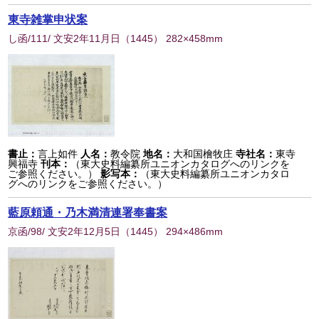
東寺雑掌申状案
し函/111/ 文安2年11月日
（
1445
） 282×458mm
書止：
言上如件
人名：
教令院
地名：
大和国檜牧庄
寺社名：
東寺
興福寺
刊本：
（東大史料編纂所ユニオンカタログへのリンクを
ご参照ください。）
影写本：
（東大史料編纂所ユニオンカタロ
グへのリンクをご参照ください。）
藍原頼通・乃木満清連署奉書案
京函/98/ 文安2年12月5日
（
1445
） 294×486mm