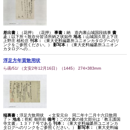
差出書：
（花押） （花押）
事書：
納 造内裏山城国段銭事
書
止：
以下所々散在分皆済所納之状如件
地名：
山城国久世上下庄
上野庄 植松庄
刊本：
（東大史料編纂所ユニオンカタログへのリ
ンクをご参照ください。）
影写本：
（東大史料編纂所ユニオン
カタログへの...
浮足方年貢散用状
ら函/51/ （文安2年12月16日）
（
1445
） 274×383mm
端裏書：
浮足方散用状 ＜文安元分 同二年十二月十六日散用
了＞
地名：
乾町 御所前
備考：
この文書の後欠部分は「教王護国
寺文書」１３７７号である
刊本：
（東大史料編纂所ユニオンカ
タログへのリンクをご参照ください。）
影写本：
（東大史料編