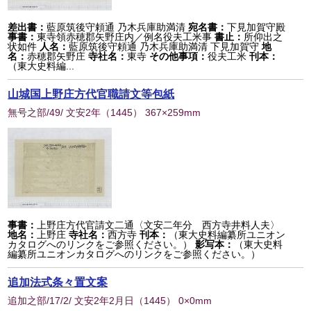
差出書：
藍原筑後守頼通 乃木兵庫助満清
宛名書：
下見加賀守殿
事書：
東寺領赤穂郡矢野庄内／例名役夫工米事
書止：
所仰出之
状如件
人名：
藍原筑後守頼通 乃木兵庫助満清 下見加賀守
地
名：
赤穂郡矢野庄
寺社名：
東寺
その他事項：
役夫工米
刊本：
（東大史料編...
山城国上野庄方代官職請文等包紙
無号之部/49/ 文安2年
（
1445
） 367×259mm
事書：
上野庄方代官請文二通〈文安二年分 西方寺井料人夫〉
地名：
上野庄
寺社名：
西方寺
刊本：
（東大史料編纂所ユニオン
カタログへのリンクをご参照ください。）
影写本：
（東大史料
編纂所ユニオンカタログへのリンクをご参照ください。）
追加法式条々置文案
追加之部/17/2/ 文安2年2月日
（
1445
） 0×0mm