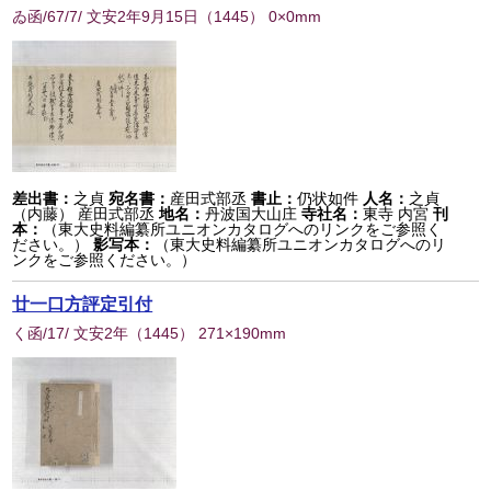
ゐ函/67/7/ 文安2年9月15日
（
1445
） 0×0mm
差出書：
之貞
宛名書：
産田式部丞
書止：
仍状如件
人名：
之貞
（内藤） 産田式部丞
地名：
丹波国大山庄
寺社名：
東寺 内宮
刊
本：
（東大史料編纂所ユニオンカタログへのリンクをご参照く
ださい。）
影写本：
（東大史料編纂所ユニオンカタログへのリ
ンクをご参照ください。）
廿一口方評定引付
く函/17/ 文安2年
（
1445
） 271×190mm