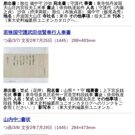
差出書：
散位 備中守 沙弥
宛名書：
守護代
事書：
東寺領丹波国
大山庄内宮役夫工米事
書止：
依仰執達如件
人名：
守護代（内藤
之貞） 沙弥（摂津満親） 散位（布施貞基） 備中守（飯尾為秀）
地名：
丹波国大山庄
寺社名：
東寺
その他事項：
役夫工米
刊本：
（東大史料編纂所ユニオンカタログへ...
若狭国守護武田信賢奉行人奉書
つ函/3/7/ 文安2年7月25日
（
1445
） 288×483mm
差出書：
繁貳（花押）
宛名書：
山県＊＊守
端裏書：
上下宮反銭
免状
事書：
東寺領多良庄若州一宮造営料段銭事
書止：
依仰執達
如件
人名：
繁貳 山県＊＊守
地名：
若狭国太良庄
その他事項：
段銭
刊本：
（東大史料編纂所ユニオンカタログへのリンクをご
参照ください。）
影写本：
（東大史料編纂所ユニオンカ...
山内中□書状
つ函/3/8/ 文安2年7月29日
（
1445
） 284×473mm