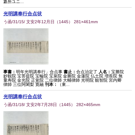
纂所ユニ...
光明講奉行合点状
う函/31/15/ 文安2年12月日
（
1445
） 281×461mm
事書：
明年光明講奉行」合点事
書止：
合点治定了
人名：
宝勝院
妙観院 宝菩提院 宝輪院 宝泉院 金勝院 金蓮院 仏土院 増長院 無
量寿院 金光院 正覚院 二位律師 大輔律師 光明院 観智院 宮内卿
律師 三位阿闍梨 寛融
刊本：
（東...
光明講奉行合点状
う函/31/18/ 文安2年7月28日
（
1445
） 282×465mm