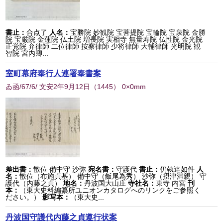
書止：
合点了
人名：
宝勝院 妙観院 宝菩提院 宝輪院 宝泉院 金勝
院 宝厳院 金蓮院 仏土院 増長院 実相寺 無量寿院 仏性院 金光院
正覚院 弁律師 二位律師 按察律師 少将律師 大輔律師 光明院 観
智院 宮内卿...
室町幕府奉行人連署奉書案
ゐ函/67/6/ 文安2年9月12日
（
1445
） 0×0mm
差出書：
散位 備中守 沙弥
宛名書：
守護代
書止：
仍執達如件
人
名：
散位（布施貞基） 備中守（飯尾為秀） 沙弥（摂津満親） 守
護代（内藤之貞）
地名：
丹波国大山庄
寺社名：
東寺 内宮
刊
本：
（東大史料編纂所ユニオンカタログへのリンクをご参照く
ださい。）
影写本：
（東大史...
丹波国守護代内藤之貞遵行状案