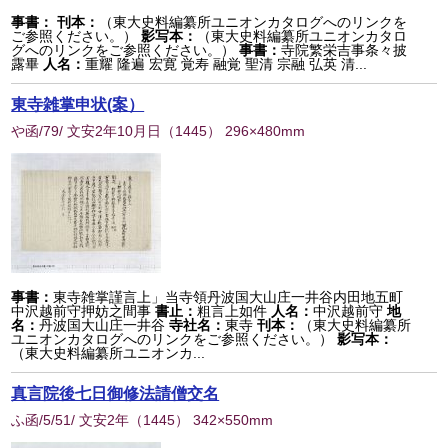
事書：
刊本：
（東大史料編纂所ユニオンカタログへのリンクを
ご参照ください。）
影写本：
（東大史料編纂所ユニオンカタロ
グへのリンクをご参照ください。）
事書：
寺院繁栄吉事条々披
露畢
人名：
重耀 隆遍 宏寛 覚寿 融覚 聖清 宗融 弘英 清...
東寺雑掌申状(案）
や函/79/ 文安2年10月日
（
1445
） 296×480mm
事書：
東寺雑掌謹言上」当寺領丹波国大山庄一井谷内田地五町
中沢越前守押妨之間事
書止：
粗言上如件
人名：
中沢越前守
地
名：
丹波国大山庄一井谷
寺社名：
東寺
刊本：
（東大史料編纂所
ユニオンカタログへのリンクをご参照ください。）
影写本：
（東大史料編纂所ユニオンカ...
真言院後七日御修法請僧交名
ふ函/5/51/ 文安2年
（
1445
） 342×550mm