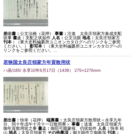
差出書：
公文法橋（花押）
事書：
注進 太良庄領家方春成支配
状事
書止：
支配之状如件
人名：
公文法眼
地名：
太良庄領家方
刊本：
（東大史料編纂所ユニオンカタログへのリンクをご参照
ください。）
影写本：
（東大史料編纂所ユニオンカタログへの
リンクをご参照ください。...
若狭国太良庄領家方年貢散用状
ハ函/185/ 永享10年6月17日
（
1438
） 275×1276mm
差出書：
快幸（花押）
端裏書：
太良庄領家方散用状＜永享九年
分、同十年戊午十月十一日散用畢＞
事書：
送進 太良庄領家方
御年貢散用状之事
書止：
御罰可罷蒙候、仍状如件
人名：
快幸 松
山
地名：
太良庄領家方
その他事項：
御大師作立御奉加
刊本：