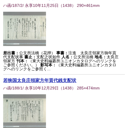
ハ函/187/2/ 永享10年11月25日
（
1438
） 290×461mm
差出書：
公文所法橋（花押）
事書：
注進 太良庄領家方御年貢
代支配状事
書止：
支配之状如件
人名：
公文所法橋
地名：
太良庄
領家方
刊本：
（東大史料編纂所ユニオンカタログへのリンクを
ご参照ください。）
影写本：
（東大史料編纂所ユニオンカタロ
グへのリンクをご参照く...
若狭国太良庄領家方年貢代銭支配状
ハ函/188/1/ 永享10年12月29日
（
1438
） 285×474mm