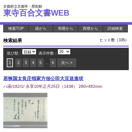
京都府立京都学・歴彩館
東寺百合文書WEB
検索TOP
函から
和暦から
西暦から
詳細検索
検索結果
ヒット数（105）
並び順：
表示件数：
1
2
3
4
5
…
6
次へ >
若狭国太良庄領家方佃公田大豆送進状
ハ函/182/1/ 永享10年正月25日
（
1438
） 280×482mm