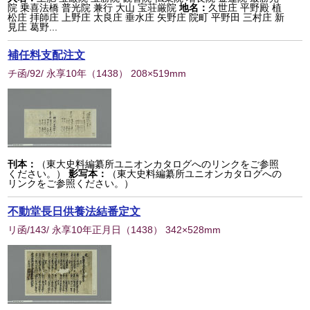
院 乗喜法橋 普光院 兼行 大山 宝荘厳院
地名：
久世庄 平野殿 植
松庄 拝師庄 上野庄 太良庄 垂水庄 矢野庄 院町 平野田 三村庄 新
見庄 葛野...
補任料支配注文
チ函/92/ 永享10年
（
1438
） 208×519mm
刊本：
（東大史料編纂所ユニオンカタログへのリンクをご参照
ください。）
影写本：
（東大史料編纂所ユニオンカタログへの
リンクをご参照ください。）
不動堂長日供養法結番定文
リ函/143/ 永享10年正月日
（
1438
） 342×528mm