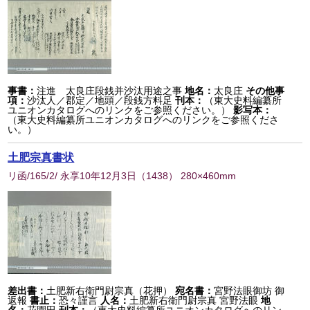
事書：
注進 太良庄段銭并沙汰用途之事
地名：
太良庄
その他事
項：
沙汰人／郡定／地頭／段銭方料足
刊本：
（東大史料編纂所
ユニオンカタログへのリンクをご参照ください。）
影写本：
（東大史料編纂所ユニオンカタログへのリンクをご参照くださ
い。）
土肥宗真書状
リ函/165/2/ 永享10年12月3日
（
1438
） 280×460mm
差出書：
土肥新右衛門尉宗真（花押）
宛名書：
宮野法眼御坊 御
返報
書止：
恐々謹言
人名：
土肥新右衛門尉宗真 宮野法眼
地