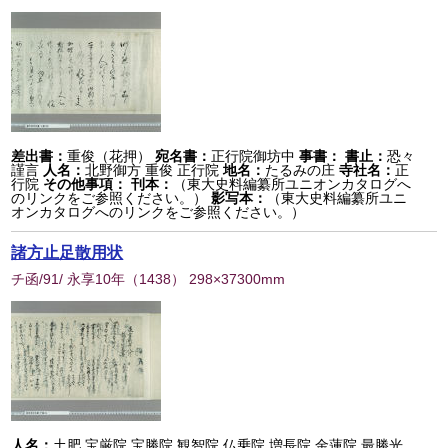
差出書：
重俊（花押）
宛名書：
正行院御坊中
事書：
書止：
恐々
謹言
人名：
北野御方 重俊 正行院
地名：
たるみの庄
寺社名：
正
行院
その他事項：
刊本：
（東大史料編纂所ユニオンカタログへ
のリンクをご参照ください。）
影写本：
（東大史料編纂所ユニ
オンカタログへのリンクをご参照ください。）
諸方止足散用状
チ函/91/ 永享10年
（
1438
） 298×37300mm
人名：
土肥 宝厳院 宝勝院 観智院 仏乗院 増長院 金蓮院 最勝光