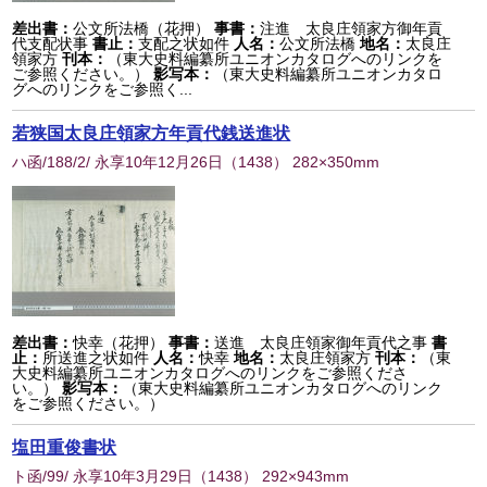
差出書：
公文所法橋（花押）
事書：
注進 太良庄領家方御年貢
代支配状事
書止：
支配之状如件
人名：
公文所法橋
地名：
太良庄
領家方
刊本：
（東大史料編纂所ユニオンカタログへのリンクを
ご参照ください。）
影写本：
（東大史料編纂所ユニオンカタロ
グへのリンクをご参照く...
若狭国太良庄領家方年貢代銭送進状
ハ函/188/2/ 永享10年12月26日
（
1438
） 282×350mm
差出書：
快幸（花押）
事書：
送進 太良庄領家御年貢代之事
書
止：
所送進之状如件
人名：
快幸
地名：
太良庄領家方
刊本：
（東
大史料編纂所ユニオンカタログへのリンクをご参照くださ
い。）
影写本：
（東大史料編纂所ユニオンカタログへのリンク
をご参照ください。）
塩田重俊書状
ト函/99/ 永享10年3月29日
（
1438
） 292×943mm