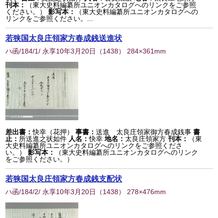
刊本：
（東大史料編纂所ユニオンカタログへのリンクをご参照
ください。）
影写本：
（東大史料編纂所ユニオンカタログへの
リンクをご参照ください。...
若狭国太良庄領家方春成銭送進状
ハ函/184/1/ 永享10年3月20日
（
1438
） 284×361mm
差出書：
快幸（花押）
事書：
送進 太良庄領家御方春成銭事
書
止：
所送進之状如件
人名：
快幸
地名：
太良庄領家方
刊本：
（東
大史料編纂所ユニオンカタログへのリンクをご参照くださ
い。）
影写本：
（東大史料編纂所ユニオンカタログへのリンク
をご参照ください。）
若狭国太良庄領家方春成銭支配状
ハ函/184/2/ 永享10年3月20日
（
1438
） 278×476mm