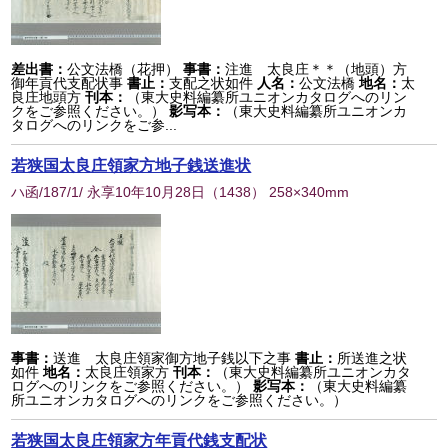
差出書：
公文法橋（花押）
事書：
注進 太良庄＊＊（地頭）方
御年貢代支配状事
書止：
支配之状如件
人名：
公文法橋
地名：
太
良庄地頭方
刊本：
（東大史料編纂所ユニオンカタログへのリン
クをご参照ください。）
影写本：
（東大史料編纂所ユニオンカ
タログへのリンクをご参...
若狭国太良庄領家方地子銭送進状
ハ函/187/1/ 永享10年10月28日
（
1438
） 258×340mm
事書：
送進 太良庄領家御方地子銭以下之事
書止：
所送進之状
如件
地名：
太良庄領家方
刊本：
（東大史料編纂所ユニオンカタ
ログへのリンクをご参照ください。）
影写本：
（東大史料編纂
所ユニオンカタログへのリンクをご参照ください。）
若狭国太良庄領家方年貢代銭支配状