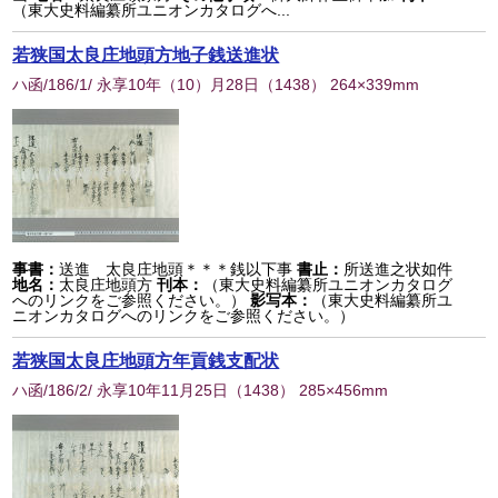
（東大史料編纂所ユニオンカタログへ...
若狭国太良庄地頭方地子銭送進状
ハ函/186/1/ 永享10年（10）月28日
（
1438
） 264×339mm
事書：
送進 太良庄地頭＊＊＊銭以下事
書止：
所送進之状如件
地名：
太良庄地頭方
刊本：
（東大史料編纂所ユニオンカタログ
へのリンクをご参照ください。）
影写本：
（東大史料編纂所ユ
ニオンカタログへのリンクをご参照ください。）
若狭国太良庄地頭方年貢銭支配状
ハ函/186/2/ 永享10年11月25日
（
1438
） 285×456mm