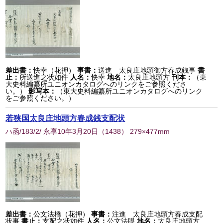
差出書：
快幸（花押）
事書：
送進 太良庄地頭御方春成銭事
書
止：
所送進之状如件
人名：
快幸
地名：
太良庄地頭方
刊本：
（東
大史料編纂所ユニオンカタログへのリンクをご参照くださ
い。）
影写本：
（東大史料編纂所ユニオンカタログへのリンク
をご参照ください。）
若狭国太良庄地頭方春成銭支配状
ハ函/183/2/ 永享10年3月20日
（
1438
） 279×477mm
差出書：
公文法橋（花押）
事書：
注進 太良庄地頭方春成支配
状事
書止：
支配之状如件
人名：
公文法眼
地名：
太良庄地頭方