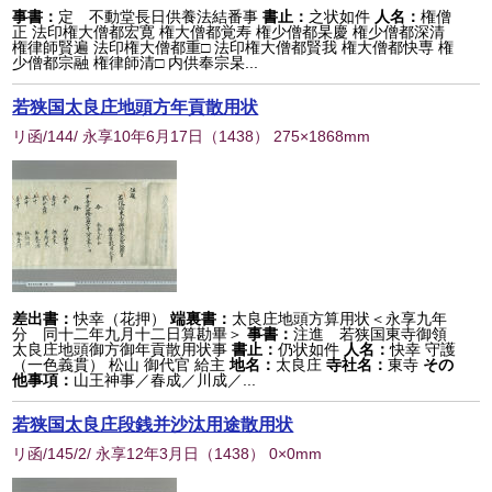
事書：
定 不動堂長日供養法結番事
書止：
之状如件
人名：
権僧
正 法印権大僧都宏寛 権大僧都覚寿 権少僧都杲慶 権少僧都深清
権律師賢遍 法印権大僧都重□ 法印権大僧都賢我 権大僧都快専 権
少僧都宗融 権律師清□ 内供奉宗杲...
若狭国太良庄地頭方年貢散用状
リ函/144/ 永享10年6月17日
（
1438
） 275×1868mm
差出書：
快幸（花押）
端裏書：
太良庄地頭方算用状＜永享九年
分 同十二年九月十二日算勘畢＞
事書：
注進 若狭国東寺御領
太良庄地頭御方御年貢散用状事
書止：
仍状如件
人名：
快幸 守護
（一色義貫） 松山 御代官 給主
地名：
太良庄
寺社名：
東寺
その
他事項：
山王神事／春成／川成／...
若狭国太良庄段銭并沙汰用途散用状
リ函/145/2/ 永享12年3月日
（
1438
） 0×0mm