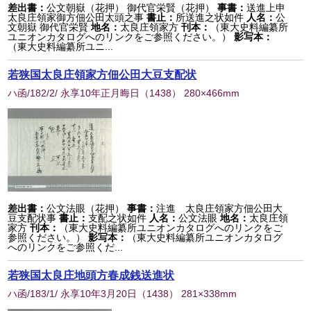
差出書：
公文朝嶽（花押） 御代官栄賢（花押）
事書：
送進上申
太良庄領家御方佃公田太頭之事
書止：
所送進之状如件
人名：
公
文朝嶽 御代官栄賢
地名：
太良庄領家方
刊本：
（東大史料編纂所
ユニオンカタログへのリンクをご参照ください。）
影写本：
（東大史料編纂所ユニ...
若狭国太良庄領家方佃公田大豆支配状
ハ函/182/2/ 永享10年正月晦日
（
1438
） 280×466mm
差出書：
公文法眼（花押）
事書：
注進 太良庄領家方佃公田大
豆支配状事
書止：
支配之状如件
人名：
公文法眼
地名：
太良庄領
家方
刊本：
（東大史料編纂所ユニオンカタログへのリンクをご
参照ください。）
影写本：
（東大史料編纂所ユニオンカタログ
へのリンクをご参照くだ...
若狭国太良庄地頭方春成銭送進状
ハ函/183/1/ 永享10年3月20日
（
1438
） 281×338mm