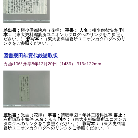
差出書：
権少僧都快寿（花押）
事書：
人名：
権少僧都快寿
刊
本：
（東大史料編纂所ユニオンカタログへのリンクをご参照く
ださい。）
影写本：
（東大史料編纂所ユニオンカタログへのリ
ンクをご参照ください。）
図書寮田年貢代銭請取状
カ函/106/ 永享8年12月20日
（
1436
） 313×122mm
差出書：
光吉（花押）
事書：
請取申図＊年具二段料足事
書止：
右所請取申如件
人名：
光吉
刊本：
（東大史料編纂所ユニオンカ
タログへのリンクをご参照ください。）
影写本：
（東大史料編
纂所ユニオンカタログへのリンクをご参照ください。）