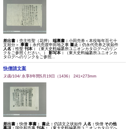
差出書：
売主性聖（花押）
端裏書：
小田売券＜本役毎年百七十
文宛分＞
事書：
永代売渡申田地之事
書止：
仍永代売券之状如件
人名：
性聖
刊本：
（東大史料編纂所ユニオンカタログへのリン
クをご参照ください。）
影写本：
（東大史料編纂所ユニオンカ
タログへのリンクをご参照...
快僧請文案
ヌ函/104/ 永享8年閏5月19日
（
1436
） 241×273mm
差出書：
快僧
事書：
書止：
仍請文之状如件
人名：
快僧
その他
事項：
国中和市事
刊本：
（東大史料編纂所ユニオンカタログへ