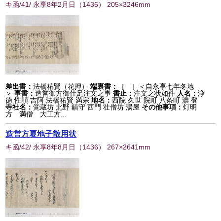
キ函/41/ 永享8年2月日
（
1436
） 205×3246mm
差出書：
法橋祐賢（花押）
端裏書：
［ ］＜自永享七年冬地
＞
事書：
造営御方御仕足注文之事
書止：
注文之状如件
人名：
浄
徳 性順 吉阿 法橋祐賢 満宗
地名：
西院 久世 院町 八条町 濃 登
寺社名：
覚蔵坊 北野 鎮守 西門 壮僧坊 湯屋
その他事項：
灯明
方 満僧 大工方...
造営方夏地子散用状
キ函/42/ 永享8年8月日
（
1436
） 267×2641mm