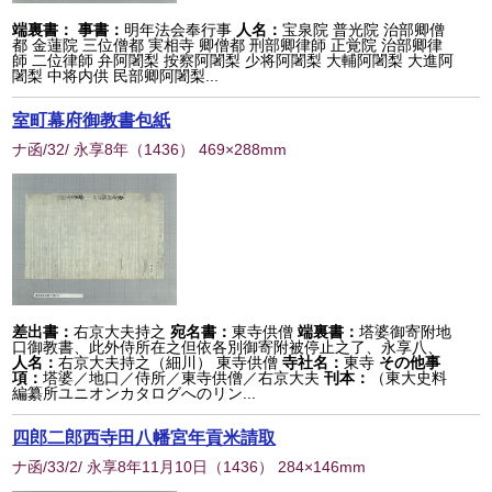
端裏書：
事書：
明年法会奉行事
人名：
宝泉院 普光院 治部卿僧
都 金蓮院 三位僧都 実相寺 卿僧都 刑部卿律師 正覚院 治部卿律
師 二位律師 弁阿闍梨 按察阿闍梨 少将阿闍梨 大輔阿闍梨 大進阿
闍梨 中将内供 民部卿阿闍梨...
室町幕府御教書包紙
ナ函/32/ 永享8年
（
1436
） 469×288mm
差出書：
右京大夫持之
宛名書：
東寺供僧
端裏書：
塔婆御寄附地
口御教書、此外侍所在之但依各別御寄附被停止之了、永享八、
人名：
右京大夫持之（細川） 東寺供僧
寺社名：
東寺
その他事
項：
塔婆／地口／侍所／東寺供僧／右京大夫
刊本：
（東大史料
編纂所ユニオンカタログへのリン...
四郎二郎西寺田八幡宮年貢米請取
ナ函/33/2/ 永享8年11月10日
（
1436
） 284×146mm