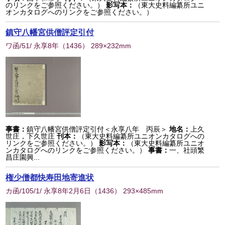
のリンクをご参照ください。）
影写本：
（東大史料編纂所ユニ
オンカタログへのリンクをご参照ください。）
鎮守八幡宮供僧評定引付
ワ函/51/ 永享8年
（
1436
） 289×232mm
事書：
鎮守八幡宮供僧評定引付＜永享八年 丙辰＞
地名：
上久
世庄，下久世庄
刊本：
（東大史料編纂所ユニオンカタログへの
リンクをご参照ください。）
影写本：
（東大史料編纂所ユニオ
ンカタログへのリンクをご参照ください。）
事書：
一、社頭繁
昌庄園興...
権少僧都快寿田地寄進状
カ函/105/1/ 永享8年2月6日
（
1436
） 293×485mm