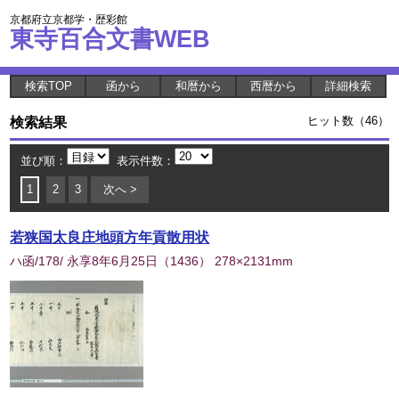
京都府立京都学・歴彩館
東寺百合文書WEB
検索TOP
函から
和暦から
西暦から
詳細検索
検索結果
ヒット数（46）
並び順：
表示件数：
1
2
3
次へ >
若狭国太良庄地頭方年貢散用状
ハ函/178/ 永享8年6月25日
（
1436
） 278×2131mm