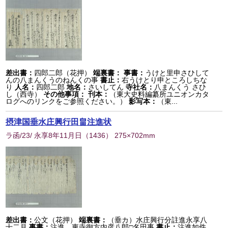
差出書：
四郎二郎（花押）
端裏書：
事書：
うけと里申さひして
んの八まんくうのねんくの事
書止：
右うけとり申ところしちな
り
人名：
四郎二郎
地名：
さいしてん
寺社名：
八まんくう さひ
し（西寺）
その他事項：
刊本：
（東大史料編纂所ユニオンカタ
ログへのリンクをご参照ください。）
影写本：
（東...
摂津国垂水庄興行田畠注進状
ラ函/23/ 永享8年11月日
（
1436
） 275×702mm
差出書：
公文（花押）
端裏書：
（垂カ）水庄興行分註進永享八
十二月
事書：
注進 東寺御方内彦八郎□名田事
書止：
注進如件