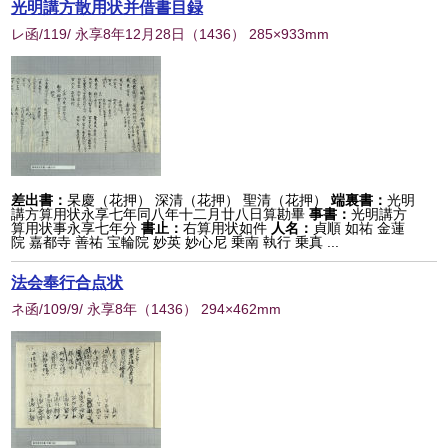
光明講方散用状并借書目録
レ函/119/ 永享8年12月28日
（
1436
） 285×933mm
差出書：
杲慶（花押） 深清（花押） 聖清（花押）
端裏書：
光明
講方算用状永享七年同八年十二月廿八日算勘畢
事書：
光明講方
算用状事永享七年分
書止：
右算用状如件
人名：
貞順 如祐 金蓮
院 嘉都寺 善祐 宝輪院 妙英 妙心尼 乗南 執行 乗真 ...
法会奉行合点状
ネ函/109/9/ 永享8年
（
1436
） 294×462mm