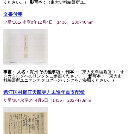
ください。）
影写本：
（東大史料編纂所ユ...
文書付箋
フ函/101/ 永享8年12月4日
（
1436
） 280×46mm
事書：
人名：
賀州
その他事項：
刊本：
（東大史料編纂所ユニオ
ンカタログへのリンクをご参照ください。）
影写本：
（東大史
料編纂所ユニオンカタログへのリンクをご参照ください。）
遠江国村櫛庄天龍寺方未進年貢支配状
サ函/38/ 永享8年4月6日
（
1436
） 282×473mm