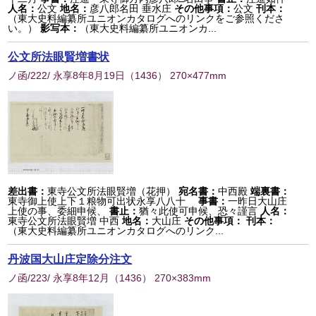
人名：
公文
地名：
彦八郎名田 垂水庄
その他事項：
公文
刊本：
（東大史料編纂所ユニオンカタログへのリンクをご参照くださ
い。）
影写本：
（東大史料編纂所ユニオンカ...
公文所法眼賢増書状
ノ函/222/ 永享8年8月19日
（
1436
） 270×477mm
差出書：
東寺公文所法眼賢増（花押）
宛名書：
中西殿
端裏書：
東寺御上使上下１粮物可出状永享八八十
事書：
一昨日大山庄
上使の事、委細申候、
書止：
猶々此使可申候、恐々謹言
人名：
東寺公文所法眼賢増 中西
地名：
大山庄
その他事項：
刊本：
（東大史料編纂所ユニオンカタログへのリンク...
丹波国大山庄定除分注文
ノ函/223/ 永享8年12月
（
1436
） 270×383mm