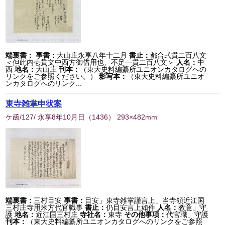
端裏書：
事書：
大山庄永享八年十二月
書止：
都合弐貫二百八文
＜但此内壱貫文中西方御借用也、不足一貫二百八文＞
人名：
中
西
地名：
大山庄
刊本：
（東大史料編纂所ユニオンカタログへの
リンクをご参照ください。）
影写本：
（東大史料編纂所ユニオ
ンカタログへのリンク...
東寺雑掌申状案
ケ函/127/ 永享8年10月日
（
1436
） 293×482mm
端裏書：
三村目安
事書：
目安」東寺雑掌謹言上」当寺領近江国
三村庄寺用米方代官職事
書止：
仍目安言上如件
人名：
教意」守
護
地名：
近江国三村庄
寺社名：
東寺
その他事項：
代官職」守護
刊本：
（東大史料編纂所ユニオンカタログへのリンクをご参照