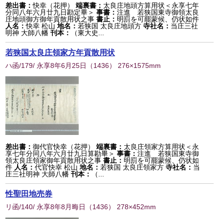
差出書：
快幸（花押）
端裏書：
太良庄地頭方算用状＜永享七年
分同八年六月廿九日勘定畢＞
事書：
注進 若狭国東寺御領太良
庄地頭御方御年貢散用状之事
書止：
明罰を可罷蒙候、仍状如件
人名：
快幸 松山
地名：
若狭国 太良庄地頭方
寺社名：
当庄三社
明神 大師八幡
刊本：
（東大史...
若狭国太良庄領家方年貢散用状
ハ函/179/ 永享8年6月25日
（
1436
） 276×1575mm
差出書：
御代官快幸（花押）
端裏書：
太良庄領家方算用状＜永
享七年分同八年六月廿九日算勘畢＞
事書：
注進 若狭国東寺御
領太良庄領家御年貢散用状之事
書止：
明罰を可罷蒙候、仍状如
件
人名：
代官快幸 松山
地名：
若狭国 太良庄領家方
寺社名：
当
庄三社明神 大師八幡
刊本：
（...
性聖田地売券
リ函/140/ 永享8年8月晦日
（
1436
） 278×452mm