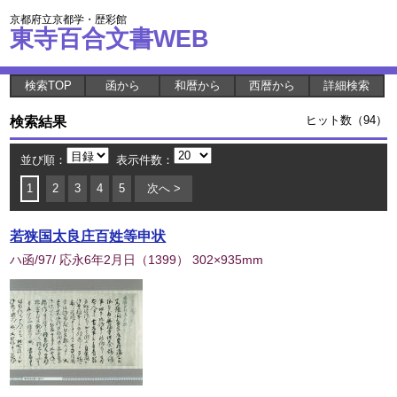
京都府立京都学・歴彩館
東寺百合文書WEB
検索TOP
函から
和暦から
西暦から
詳細検索
検索結果
ヒット数（94）
並び順：
表示件数：
1
2
3
4
5
次へ >
若狭国太良庄百姓等申状
ハ函/97/ 応永6年2月日
（
1399
） 302×935mm