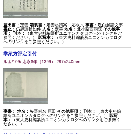
差出書：
定善
端裏書：
定善起請案 応永六
事書：
敬白起請文事
書止：
仍起請状如件
人名：
定善
地名：
北小路西洞院
その他事
項：
刊本：
（東大史料編纂所ユニオンカタログへのリンクをご
参照ください。）
影写本：
（東大史料編纂所ユニオンカタログ
へのリンクをご参照ください。）
学衆方評定引付
ル函/109/ 応永6年
（
1399
） 297×240mm
事書：
地名：
矢野例名 原田
その他事項：
刊本：
（東大史料編
纂所ユニオンカタログへのリンクをご参照ください。）
影写
本：
（東大史料編纂所ユニオンカタログへのリンクをご参照く
ださい。）