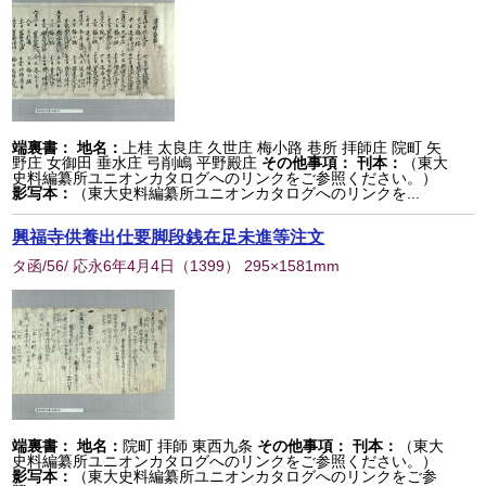
端裏書：
地名：
上桂 太良庄 久世庄 梅小路 巷所 拝師庄 院町 矢
野庄 女御田 垂水庄 弓削嶋 平野殿庄
その他事項：
刊本：
（東大
史料編纂所ユニオンカタログへのリンクをご参照ください。）
影写本：
（東大史料編纂所ユニオンカタログへのリンクを...
興福寺供養出仕要脚段銭在足未進等注文
タ函/56/ 応永6年4月4日
（
1399
） 295×1581mm
端裏書：
地名：
院町 拝師 東西九条
その他事項：
刊本：
（東大
史料編纂所ユニオンカタログへのリンクをご参照ください。）
影写本：
（東大史料編纂所ユニオンカタログへのリンクをご参