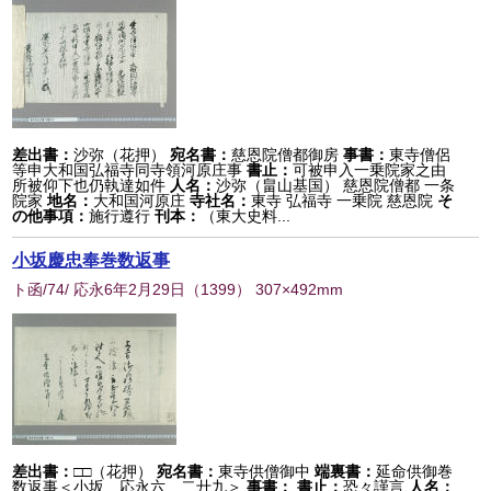
差出書：
沙弥（花押）
宛名書：
慈恩院僧都御房
事書：
東寺僧侶
等申大和国弘福寺同寺領河原庄事
書止：
可被申入一乗院家之由
所被仰下也仍執達如件
人名：
沙弥（畠山基国） 慈恩院僧都 一条
院家
地名：
大和国河原庄
寺社名：
東寺 弘福寺 一乗院 慈恩院
そ
の他事項：
施行遵行
刊本：
（東大史料...
小坂慶忠奉巻数返事
ト函/74/ 応永6年2月29日
（
1399
） 307×492mm
差出書：
□□（花押）
宛名書：
東寺供僧御中
端裏書：
延命供御巻
数返事＜小坂 応永六 二廾九＞
事書：
書止：
恐々謹言
人名：