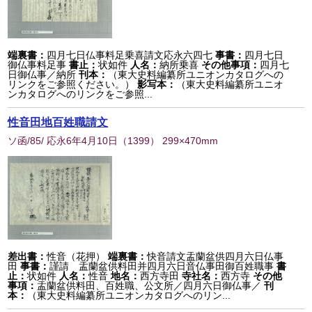
端裏書：
四月七日仏事料足乗喜請文応永六四七
事書：
四月七日
御仏事料足事
書止：
状如件
人名：
納所乗喜
その他事項：
四月七
日御仏事／納所
刊本：
（東大史料編纂所ユニオンカタログへの
リンクをご参照ください。）
影写本：
（東大史料編纂所ユニオ
ンカタログへのリンクをご参照...
性音田地百姓職請文
ソ函/85/ 応永6年4月10日
（
1399
） 299×470mm
差出書：
性音（花押）
端裏書：
快音請文盂蘭盆供四月六日仏事
田
事書：
謹請 盂蘭盆供料田并四月六日音仏事田御百姓職事
書
止：
状如件
人名：
性音
地名：
西方寺田
寺社名：
西方寺
その他
事項：
盂蘭盆供料田、百姓職、公文所／四月六日御仏事／
刊
本：
（東大史料編纂所ユニオンカタログへのリン...