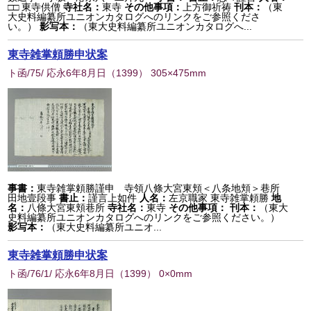
□□ 東寺供僧
寺社名：
東寺
その他事項：
上方御祈祷
刊本：
（東
大史料編纂所ユニオンカタログへのリンクをご参照くださ
い。）
影写本：
（東大史料編纂所ユニオンカタログへ...
東寺雑掌頼勝申状案
ト函/75/ 応永6年8月日
（
1399
） 305×475mm
事書：
東寺雑掌頼勝謹申 寺領八條大宮東頬＜八条地頬＞巷所
田地壹段事
書止：
謹言上如件
人名：
左京職家 東寺雑掌頼勝
地
名：
八條大宮東頬巷所
寺社名：
東寺
その他事項：
刊本：
（東大
史料編纂所ユニオンカタログへのリンクをご参照ください。）
影写本：
（東大史料編纂所ユニオ...
東寺雑掌頼勝申状案
ト函/76/1/ 応永6年8月日
（
1399
） 0×0mm