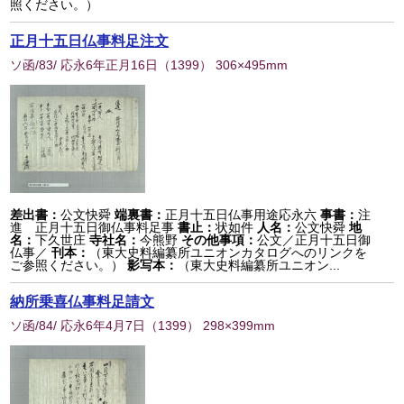
照ください。）
正月十五日仏事料足注文
ソ函/83/ 応永6年正月16日
（
1399
） 306×495mm
差出書：
公文快舜
端裏書：
正月十五日仏事用途応永六
事書：
注
進 正月十五日御仏事料足事
書止：
状如件
人名：
公文快舜
地
名：
下久世庄
寺社名：
今熊野
その他事項：
公文／正月十五日御
仏事／
刊本：
（東大史料編纂所ユニオンカタログへのリンクを
ご参照ください。）
影写本：
（東大史料編纂所ユニオン...
納所乗喜仏事料足請文
ソ函/84/ 応永6年4月7日
（
1399
） 298×399mm