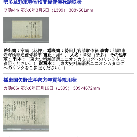
勢多章頼東寺寄検非違使俸禄請取状
ヲ函/44/ 応永6年3月5日
（
1399
） 308×501mm
差出書：
章頼（花押）
端裏書：
勢田判官請取俸禄
事書：
請取東
寺寄検非違使俸禄事
書止：
如件、
人名：
章頼（勢多）
その他事
項：
刊本：
（東大史料編纂所ユニオンカタログへのリンクをご
参照ください。）
影写本：
（東大史料編纂所ユニオンカタログ
へのリンクをご参照ください。）
播磨国矢野庄学衆方年貢等散用状
カ函/86/ 応永6年正月16日
（
1399
） 309×4672mm