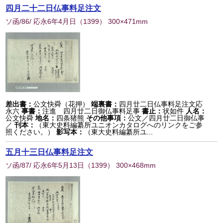
四月二十二日仏事料足注文
ソ函/86/ 応永6年4月日
（
1399
） 300×471mm
差出書：
公文快舜（花押）
端裏書：
四月廿二日仏事料足注文応
永六
事書：
注進 四月廿二日御仏事料足事
書止：
状如件
人名：
公文快舜
地名：
四条猪熊
その他事項：
公文／四月廿二日御仏事
／
刊本：
（東大史料編纂所ユニオンカタログへのリンクをご参
照ください。）
影写本：
（東大史料編纂所ユ...
五月十三日仏事料足注文
ソ函/87/ 応永6年5月13日
（
1399
） 300×468mm