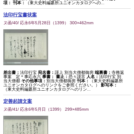
項：
刊本：
（東大史料編纂所ユニオンカタログへの...
法印行宝書状案
ヌ函/40/ 応永6年5月28日
（
1399
） 300×462mm
差出書：
法印行宝
宛名書：
謹上 別当大僧都御房
端裏書：
寺務返
事案 定＊事応永六
事書：
書止：
恐々謹言
人名：
法印行宝 別
当大僧都
その他事項：
別当大僧都御房
刊本：
（東大史料編纂所
ユニオンカタログへのリンクをご参照ください。）
影写本：
（東大史料編纂所ユニオンカタログへのリン...
定善起請文案
ヌ函/41/ 応永6年5月日
（
1399
） 299×485mm