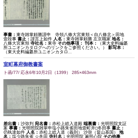
事書：
東寺雑掌頼勝謹申 寺領八條大宮東頬＜自八條北＞田地
壹段事
書止：
謹言上如件
人名：
東寺雑掌頼勝 左京職家
地名：
八條大宮東頬
寺社名：
東寺
その他事項：
刊本：
（東大史料編纂
所ユニオンカタログへのリンクをご参照ください。）
影写本：
（東大史料編纂所ユニオンカタロ...
室町幕府御教書案
ト函/77/ 応永6年10月2日
（
1399
） 285×463mm
差出書：
沙弥判
宛名書：
赤松上総入道殿
端裏書：
光明照院支証
案
事書：
光明照院雑掌申塩小路朱雀田地壹町并□冬田事
書止：
仍執達如件
人名：
赤松上総入道（義則） 沙弥（畠山基国）
地
名：
塩少路朱雀 ☆冬田
寺社名：
光明照院 遍照心院
その他事