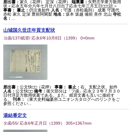
差出書：
家久（花押） 定深（花押）
端裏書：
矢野庄学衆方散用
状＜応永五年分六年七月廿八日出了応永七年三月五日□□□訖＞
事書：
書止：
仍注進如件
人名：
守護（赤松義則） 成重 守護代
赤松 家久 定深 豊前阿闍梨
地名：
坂本 坂越 備前 美作 北山
寺社
名：
...
山城国久世庄年貢支配状
ヨ函/137/紙背/ 応永6年10月8日
（
1399
） 0×0mm
差出書：
公文快□□（花押）
事書：
書止：
右、支配之状、如件
人名：
公文快□□
備考：
後欠部分は「フ函」応永２３年７月３０
日付浮足方散用状案である。また、紙背文書も互いに接続す
る。
刊本：
（東大史料編纂所ユニオンカタログへのリンクをご
参照ください...
湯結番定文
タ函/55/ 応永6年正月日
（
1399
） 305×1367mm