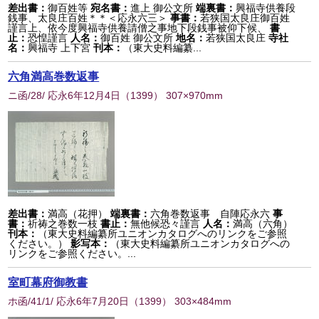
差出書：
御百姓等
宛名書：
進上 御公文所
端裏書：
興福寺供養段
銭事、太良庄百姓＊＊＜応永六三＞
事書：
若狭国太良庄御百姓
謹言上、依今度興福寺供養請僧之事地下段銭事被仰下候、
書
止：
恐惶謹言
人名：
御百姓 御公文所
地名：
若狭国太良庄
寺社
名：
興福寺 上下宮
刊本：
（東大史料編纂...
六角満高巻数返事
ニ函/28/ 応永6年12月4日
（
1399
） 307×970mm
差出書：
満高（花押）
端裏書：
六角巻数返事 自陣応永六
事
書：
祈祷之巻数一枝
書止：
無他候恐々謹言
人名：
満高（六角）
刊本：
（東大史料編纂所ユニオンカタログへのリンクをご参照
ください。）
影写本：
（東大史料編纂所ユニオンカタログへの
リンクをご参照ください。...
室町幕府御教書
ホ函/41/1/ 応永6年7月20日
（
1399
） 303×484mm