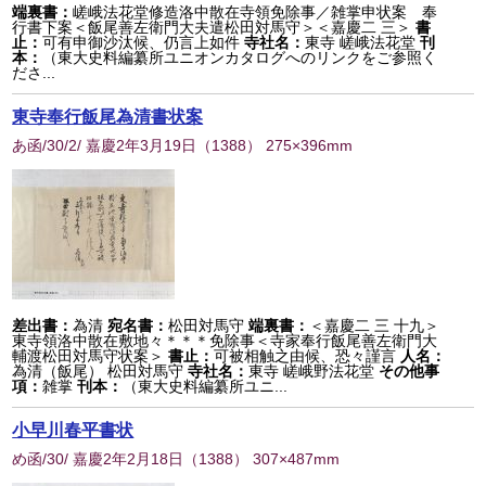
端裏書：
嵯峨法花堂修造洛中散在寺領免除事／雑掌申状案 奉
行書下案＜飯尾善左衛門大夫遣松田対馬守＞＜嘉慶二 三＞
書
止：
可有申御沙汰候、仍言上如件
寺社名：
東寺 嵯峨法花堂
刊
本：
（東大史料編纂所ユニオンカタログへのリンクをご参照く
ださ...
東寺奉行飯尾為清書状案
あ函/30/2/ 嘉慶2年3月19日
（
1388
） 275×396mm
差出書：
為清
宛名書：
松田対馬守
端裏書：
＜嘉慶二 三 十九＞
東寺領洛中散在敷地々＊＊＊免除事＜寺家奉行飯尾善左衛門大
輔渡松田対馬守状案＞
書止：
可被相触之由候、恐々謹言
人名：
為清（飯尾） 松田対馬守
寺社名：
東寺 嵯峨野法花堂
その他事
項：
雑掌
刊本：
（東大史料編纂所ユニ...
小早川春平書状
め函/30/ 嘉慶2年2月18日
（
1388
） 307×487mm