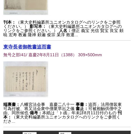
刊本：
（東大史料編纂所ユニオンカタログへのリンクをご参照
ください。）
影写本：
（東大史料編纂所ユニオンカタログへの
リンクをご参照ください。）
人名：
僧正 義宝 光信 賢宝 良宝 頼
暁 宏寿 教遍 隆禅 頼遍 俊宗 杲淳 救運...
東寺長者御教書追而書
無号之部/41/ 嘉慶2年8月11日
（
1388
） 309×500mm
端裏書：
八幡宮法会事 嘉慶二八十一
事書：
追而」法用僧装東
可為付被、将又法会衆中僧衆早出之儀
書止：
可被相触供僧中之
由、同所候也
備考：
本紙は「ト函」年未詳8月11日付のもの
刊
本：
（東大史料編纂所ユニオンカタログへのリンクをご参照く
ださ...