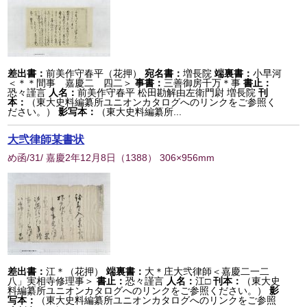
差出書：
前美作守春平（花押）
宛名書：
増長院
端裏書：
小早河
＜＊＊間事 嘉慶二 四二＞
事書：
三善御房千万＊事
書止：
恐々謹言
人名：
前美作守春平 松田勘解由左衛門尉 増長院
刊
本：
（東大史料編纂所ユニオンカタログへのリンクをご参照く
ださい。）
影写本：
（東大史料編纂所...
大弐律師某書状
め函/31/ 嘉慶2年12月8日
（
1388
） 306×956mm
差出書：
江＊（花押）
端裏書：
大＊庄大弐律師＜嘉慶二一二
八」実相寺修理事＞
書止：
恐々謹言
人名：
江□
刊本：
（東大史
料編纂所ユニオンカタログへのリンクをご参照ください。）
影
写本：
（東大史料編纂所ユニオンカタログへのリンクをご参照