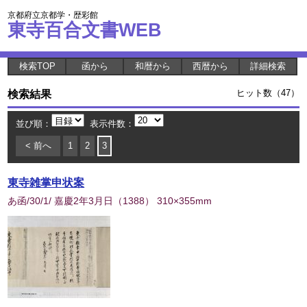
京都府立京都学・歴彩館
東寺百合文書WEB
検索TOP
函から
和暦から
西暦から
詳細検索
検索結果
ヒット数（47）
並び順：
表示件数：
< 前へ
1
2
3
東寺雑掌申状案
あ函/30/1/ 嘉慶2年3月日
（
1388
） 310×355mm