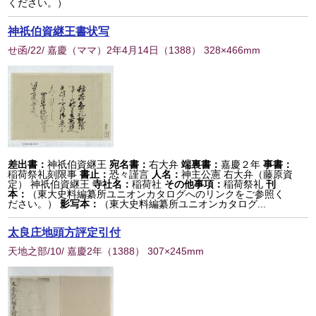
ください。）
神祇伯資継王書状写
せ函/22/ 嘉慶（ママ）2年4月14日
（
1388
） 328×466mm
差出書：
神祇伯資継王
宛名書：
右大弁
端裏書：
嘉慶２年
事書：
稲荷祭礼刻限事
書止：
恐々謹言
人名：
神主公憲 右大弁（藤原資
定） 神祇伯資継王
寺社名：
稲荷社
その他事項：
稲荷祭礼
刊
本：
（東大史料編纂所ユニオンカタログへのリンクをご参照く
ださい。）
影写本：
（東大史料編纂所ユニオンカタログ...
太良庄地頭方評定引付
天地之部/10/ 嘉慶2年
（
1388
） 307×245mm