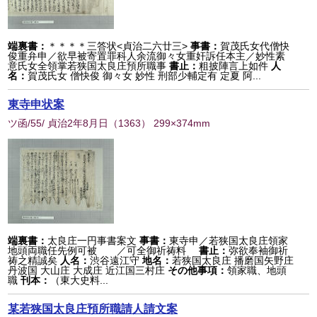
端裏書：
＊＊＊＊三答状<貞治二六廿三>
事書：
賀茂氏女代僧快
俊重弁申／欲早被寄置罪科人余流御々女重奸訴任本主／妙性素
意氏女全領掌若狭国太良庄預所職事
書止：
粗披陣言上如件
人
名：
賀茂氏女 僧快俊 御々女 妙性 刑部少輔定有 定夏 阿...
東寺申状案
ツ函/55/ 貞治2年8月日
（
1363
） 299×374mm
端裏書：
太良庄一円事書案文
事書：
東寺申／若狭国太良庄領家
地頭両職任先例可被 ／可全御祈祷料
書止：
弥欲奉袖御祈
祷之精誠矣
人名：
渋谷遠江守
地名：
若狭国太良庄 播磨国矢野庄
丹波国 大山庄 大成庄 近江国三村庄
その他事項：
領家職、地頭
職
刊本：
（東大史料...
某若狭国太良庄預所職請人請文案