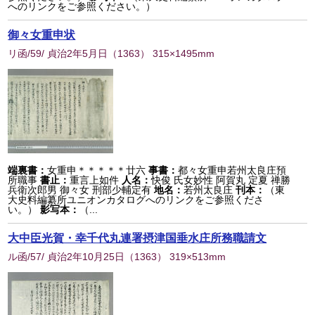
へのリンクをご参照ください。）
御々女重申状
リ函/59/ 貞治2年5月日
（
1363
） 315×1495mm
端裏書：
女重申＊＊＊＊＊廿六
事書：
都々女重申若州太良庄預
所職事
書止：
重言上如件
人名：
快俊 氏女妙性 阿賀丸 定夏 禅勝
兵衛次郎男 御々女 刑部少輔定有
地名：
若州太良庄
刊本：
（東
大史料編纂所ユニオンカタログへのリンクをご参照くださ
い。）
影写本：
（...
大中臣光賀・幸千代丸連署摂津国垂水庄所務職請文
ル函/57/ 貞治2年10月25日
（
1363
） 319×513mm