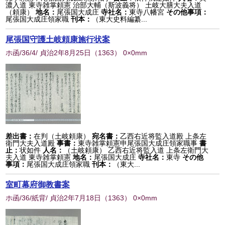
濃入道 東寺雑掌頼憲 治部大輔（斯波義将） 土岐大膳大夫入道
（頼康）
地名：
尾張国大成庄
寺社名：
東寺八幡宮
その他事項：
尾張国大成庄領家職
刊本：
（東大史料編纂...
尾張国守護土岐頼康施行状案
ホ函/36/4/ 貞治2年8月25日
（
1363
） 0×0mm
差出書：
在判（土岐頼康）
宛名書：
乙西右近将監入道殿 上条左
衛門大夫入道殿
事書：
東寺雑掌頼憲申尾張国大成庄領家職事
書
止：
状如件
人名：
（土岐頼康） 乙西右近将監入道 上条左衛門大
夫入道 東寺雑掌頼憲
地名：
尾張国大成庄
寺社名：
東寺
その他
事項：
尾張国大成庄領家職
刊本：
（東大...
室町幕府御教書案
ホ函/36/紙背/ 貞治2年7月18日
（
1363
） 0×0mm