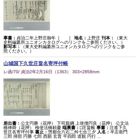
事書：
貞治二年上野庄御年［ ］
地名：
上野庄
刊本：
（東大
史料編纂所ユニオンカタログへのリンクをご参照ください。）
影写本：
（東大史料編纂所ユニオンカタログへのリンクをご参
照ください。）
山城国下久世庄畠名寄坪付帳
レ函/70/ 貞治2年2月16日
（
1363
） 303×2858mm
差出書：
公文円勝（花押） 下司親綱 上使僧円良（花押） 公文法
橋禅舜（花押） 検使法橋頼慶
端裏書：
□庄畠帳
事書：
注進下久
世庄名寄坪付事
書止：
惣都合六石二舛七合三夕
人名：
半左衛門
三郎 掃部 円勝 七郎 西願 玄普 平四郎 道観 円行 ...