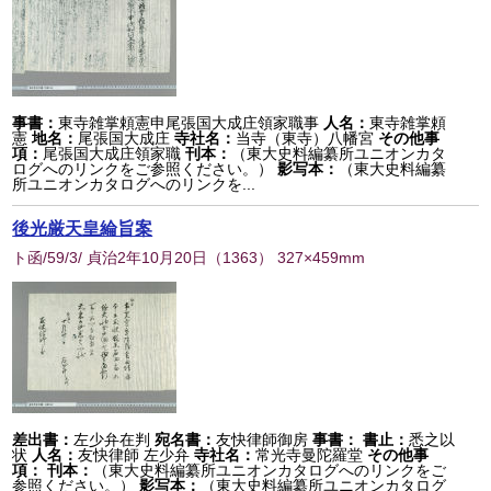
事書：
東寺雑掌頼憲申尾張国大成庄領家職事
人名：
東寺雑掌頼
憲
地名：
尾張国大成庄
寺社名：
当寺（東寺）八幡宮
その他事
項：
尾張国大成庄領家職
刊本：
（東大史料編纂所ユニオンカタ
ログへのリンクをご参照ください。）
影写本：
（東大史料編纂
所ユニオンカタログへのリンクを...
後光厳天皇綸旨案
ト函/59/3/ 貞治2年10月20日
（
1363
） 327×459mm
差出書：
左少弁在判
宛名書：
友快律師御房
事書：
書止：
悉之以
状
人名：
友快律師 左少弁
寺社名：
常光寺曼陀羅堂
その他事
項：
刊本：
（東大史料編纂所ユニオンカタログへのリンクをご
参照ください。）
影写本：
（東大史料編纂所ユニオンカタログ