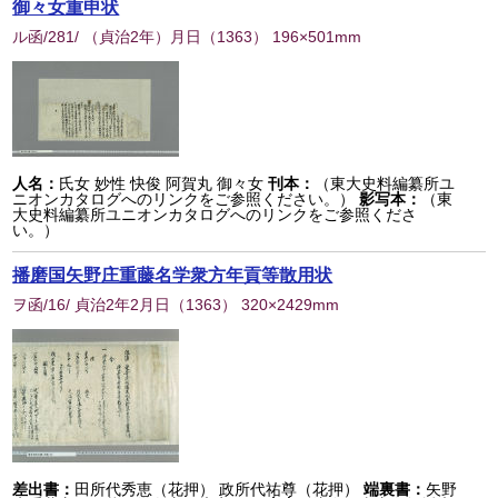
御々女重申状
ル函/281/ （貞治2年）月日
（
1363
） 196×501mm
人名：
氏女 妙性 快俊 阿賀丸 御々女
刊本：
（東大史料編纂所ユ
ニオンカタログへのリンクをご参照ください。）
影写本：
（東
大史料編纂所ユニオンカタログへのリンクをご参照くださ
い。）
播磨国矢野庄重藤名学衆方年貢等散用状
ヲ函/16/ 貞治2年2月日
（
1363
） 320×2429mm
差出書：
田所代秀恵（花押） 政所代祐尊（花押）
端裏書：
矢野