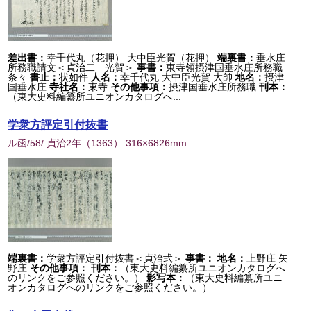
差出書：
幸千代丸（花押） 大中臣光賀（花押）
端裏書：
垂水庄
所務職請文＜貞治二 光賀＞
事書：
東寺領摂津国垂水庄所務職
条々
書止：
状如件
人名：
幸千代丸 大中臣光賀 大帥
地名：
摂津
国垂水庄
寺社名：
東寺
その他事項：
摂津国垂水庄所務職
刊本：
（東大史料編纂所ユニオンカタログへ...
学衆方評定引付抜書
ル函/58/ 貞治2年
（
1363
） 316×6826mm
端裏書：
学衆方評定引付抜書＜貞治弐＞
事書：
地名：
上野庄 矢
野庄
その他事項：
刊本：
（東大史料編纂所ユニオンカタログへ
のリンクをご参照ください。）
影写本：
（東大史料編纂所ユニ
オンカタログへのリンクをご参照ください。）