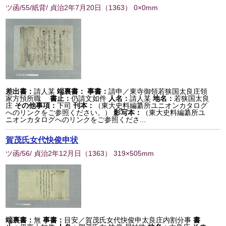
ツ函/55/紙背/ 貞治2年7月20日
（
1363
） 0×0mm
差出書：
請人某
端裏書：
事書：
請申／東寺御領若狭国太良庄領
家方預所職
書止：
仍請文如件
人名：
請人某
地名：
若狭国太良
庄
その他事項：
下司
刊本：
（東大史料編纂所ユニオンカタログ
へのリンクをご参照ください。）
影写本：
（東大史料編纂所ユ
ニオンカタログへのリンクをご参照くださ...
賀茂氏女代快俊申状
ツ函/56/ 貞治2年12月日
（
1363
） 319×505mm
端裏書：
無
事書：
目安／賀茂氏女代快俊申太良庄内割分事
書