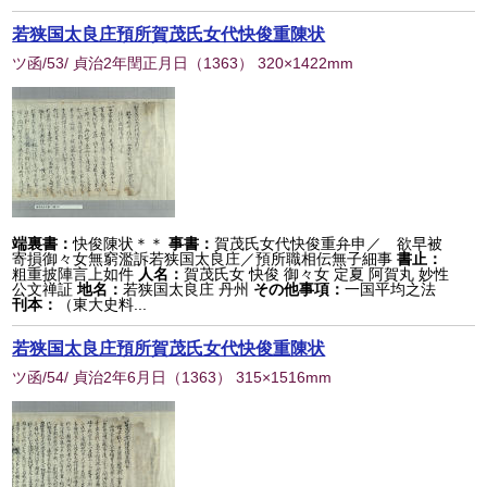
若狭国太良庄預所賀茂氏女代快俊重陳状
ツ函/53/ 貞治2年閏正月日
（
1363
） 320×1422mm
端裏書：
快俊陳状＊＊
事書：
賀茂氏女代快俊重弁申／ 欲早被
寄損御々女無窮濫訴若狭国太良庄／預所職相伝無子細事
書止：
粗重披陣言上如件
人名：
賀茂氏女 快俊 御々女 定夏 阿賀丸 妙性
公文禅証
地名：
若狭国太良庄 丹州
その他事項：
一国平均之法
刊本：
（東大史料...
若狭国太良庄預所賀茂氏女代快俊重陳状
ツ函/54/ 貞治2年6月日
（
1363
） 315×1516mm