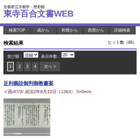
京都府立京都学・歴彩館
東寺百合文書WEB
検索TOP
函から
和暦から
西暦から
詳細検索
検索結果
ヒット数（68）
並び順：
表示件数：
1
2
3
4
次へ >
足利義詮御判御教書案
イ函/47/3/ 貞治2年8月12日
（
1363
） 0×0mm