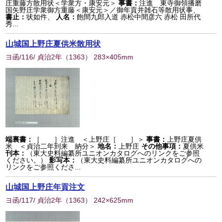
庄重藤方散用状＜学衆方・康安元＞
事書：
注進 東寺御領播磨
国矢野庄学衆御方重藤＜康安元＞／御年貢并雑石等散用状事、
書止：
状如件、
人名：
飽間九郎入道 赤松中間彦六 赤松 田所代
秀...
山城国上野庄夏供米散用状
ヨ函/116/ 貞治2年
（
1363
） 283×405mm
端裏書：
［ ］注進 ＜上野庄［ ］＞
事書：
上野庄夏供
米 ＜貞治二年到来 納分＞
地名：
上野庄
その他事項：
夏供米
刊本：
（東大史料編纂所ユニオンカタログへのリンクをご参照
ください。）
影写本：
（東大史料編纂所ユニオンカタログへの
リンクをご参照くださ...
山城国上野庄年貢注文
ヨ函/117/ 貞治2年
（
1363
） 242×625mm