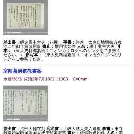
差出書：
綱定案主大夫（花押）
事書：
注進 太良庄地頭御方貞
治二年御年貢散用事
書止：
散用状如件
人名：
綱丁案主大夫
刊
本：
（東大史料編纂所ユニオンカタログへのリンクをご参照く
ださい。）
影写本：
（東大史料編纂所ユニオンカタログへのリ
ンクをご参照くださ...
室町幕府御教書案
ホ函/36/3/ 貞治2年7月18日
（
1363
） 0×0mm
差出書：
治部大輔在判
宛名書：
土岐大膳大夫入道殿
事書：
東寺
雑掌頼憲申尾張国大成庄領家職事
書止：
依仰執達如件
人名：
美