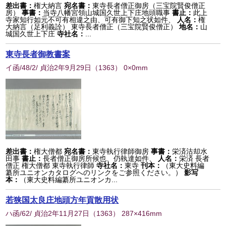
差出書：
権大納言
宛名書：
東寺長者僧正御房（三宝院賢俊僧正
房）
事書：
当寺八幡宮領山城国久世上下庄地頭職事
書止：
此上
寺家知行如元不可有相違之由、可有御下知之状如件、
人名：
権
大納言（足利義詮） 東寺長者僧正（三宝院賢俊僧正）
地名：
山
城国久世上下庄
寺社名：
...
東寺長者御教書案
イ函/48/2/ 貞治2年9月29日
（
1363
） 0×0mm
差出書：
権大僧都
宛名書：
東寺執行律師御房
事書：
栄済沽却水
田事
書止：
長者僧正御房所候也、仍執達如件、
人名：
栄済 長者
僧正 権大僧都 東寺執行律師
寺社名：
東寺
刊本：
（東大史料編
纂所ユニオンカタログへのリンクをご参照ください。）
影写
本：
（東大史料編纂所ユニオンカ...
若狭国太良庄地頭方年貢散用状
ハ函/62/ 貞治2年11月27日
（
1363
） 287×416mm