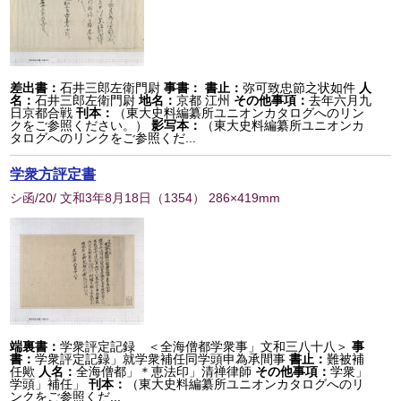
差出書：
石井三郎左衛門尉
事書：
書止：
弥可致忠節之状如件
人
名：
石井三郎左衛門尉
地名：
京都 江州
その他事項：
去年六月九
日京都合戦
刊本：
（東大史料編纂所ユニオンカタログへのリン
クをご参照ください。）
影写本：
（東大史料編纂所ユニオンカ
タログへのリンクをご参照くだ...
学衆方評定書
シ函/20/ 文和3年8月18日
（
1354
） 286×419mm
端裏書：
学衆評定記録 ＜全海僧都学衆事」文和三八十八＞
事
書：
学衆評定記録」就学衆補任同学頭申為承間事
書止：
難被補
任歟
人名：
全海僧都」＊恵法印」清禅律師
その他事項：
学衆」
学頭」補任」
刊本：
（東大史料編纂所ユニオンカタログへのリ
ンクをご参照くだ...