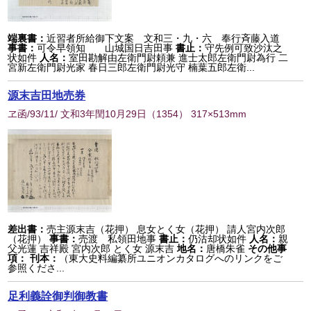
端裏書：
近習者所給御下文案 文和三・九・六 奉行斉藤入道
事書：
可令早領知 山城国日吉田事
書止：
守先例可致沙汰之
状如件
人名：
室田勘解由左衛門尉頼兼 進士太郎左衛門尉為行 二
宮新左衛門尉光家 春日三郎左衛門尉光守 楠葉五郎左衛...
源末吉田地売券
ヱ函/93/11/ 文和3年閏10月29日
（
1354
） 317×513mm
差出書：
売主源末吉（花押） 息女とく女（花押） 請人宮内次郎
（花押）
事書：
売渡 私領田地事
書止：
仍沽却状如件
人名：
親
父光蓮 吉祥殿 宮内次郎 とく女 源末吉
地名：
唐橋朱雀
その他事
項：
刊本：
（東大史料編纂所ユニオンカタログへのリンクをご
参照くださ...
足利義詮御判御教書