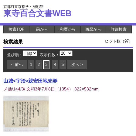
京都府立京都学・歴彩館
東寺百合文書WEB
検索TOP
函から
和暦から
西暦から
詳細検索
検索結果
ヒット数（97）
並び順：
表示件数：
< 前へ
1
2
3
4
5
次へ >
山城<宇治>親安田地売券
メ函/144/3/ 文和3年7月8日
（
1354
） 322×532mm