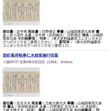
差出書：
左中将
宛名書：
日野僧正
事書：
山城国東西九条事
書
止：
恐々謹言
人名：
左中将（足利義詮） 日野僧正
地名：
山城国
東西九条
その他事項：
刊本：
（東大史料編纂所ユニオンカタロ
グへのリンクをご参照ください。）
影写本：
（東大史料編纂所
ユニオンカタログへのリンクをご参照くだ...
室町幕府執事仁木頼章施行状案
ミ函/87/7/ 文和3年3月22日
（
1354
） 0×0mm
差出書：
左京大夫
宛名書：
土岐大膳大夫
事書：
山城国東西九条
事
書止：
依仰執達如件
人名：
日野僧正 左京大夫（仁木頼章）
土岐大膳大夫（頼康）
地名：
山城国東西九条
その他事項：
刊