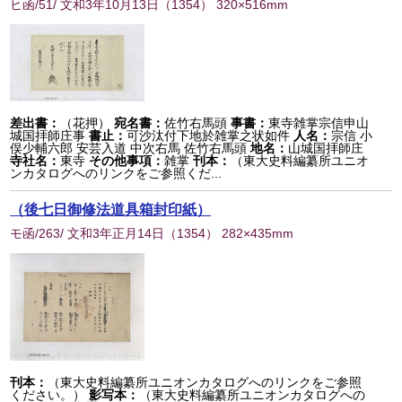
ヒ函/51/ 文和3年10月13日
（
1354
） 320×516mm
差出書：
（花押）
宛名書：
佐竹右馬頭
事書：
東寺雑掌宗信申山
城国拝師庄事
書止：
可沙汰付下地於雑掌之状如件
人名：
宗信 小
俣少輔六郎 安芸入道 中次右馬 佐竹右馬頭
地名：
山城国拝師庄
寺社名：
東寺
その他事項：
雑掌
刊本：
（東大史料編纂所ユニオ
ンカタログへのリンクをご参照くだ...
（後七日御修法道具箱封印紙）
モ函/263/ 文和3年正月14日
（
1354
） 282×435mm
刊本：
（東大史料編纂所ユニオンカタログへのリンクをご参照
ください。）
影写本：
（東大史料編纂所ユニオンカタログへの