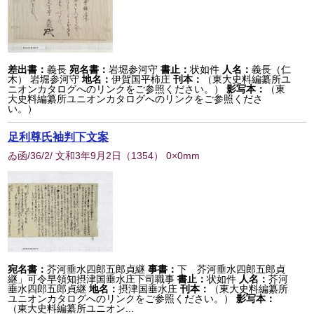
差出書：
義長
宛名書：
岩堀参河守
書止：
状如件
人名：
義長（仁
木） 岩堀参河守
地名：
伊賀国平柿庄
刊本：
（東大史料編纂所ユ
ニオンカタログへのリンクをご参照ください。）
影写本：
（東
大史料編纂所ユニオンカタログへのリンクをご参照くださ
い。）
足利尊氏袖判下文案
ゐ函/36/2/ 文和3年9月2日
（
1354
） 0×0mm
宛名書：
芥河垂水四郎五郎貞継
事書：
下 芥河垂水四郎五郎貞
継」可令早領知摂津国垂水庄下司職事
書止：
状如件
人名：
芥河
垂水四郎五郎貞継
地名：
摂津国垂水庄
刊本：
（東大史料編纂所
ユニオンカタログへのリンクをご参照ください。）
影写本：
（東大史料編纂所ユニオン...