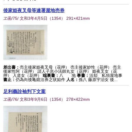
後家姫夜叉母等連署屋地売券
ヱ函/75/ 文和3年4月5日
（
1354
） 291×421mm
差出書：
売主後家姫夜叉母（花押） 売主後家妙性（花押） 売主
後家性阿（花押） 請人子息小法師丸女（花押） 姫夜叉女（花
押） 入道女（花押）
端裏書：
八 地
事書：
沽却 私領屋地事
書止：
仍為向後亀鏡沽券之状如件
人名：
孫八 藤原宇治女 後...
足利義詮袖判下文案
ヱ函/76/ 文和3年9月6日
（
1354
） 278×422mm