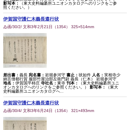
影写本：
（東大史料編纂所ユニオンカタログへのリンクをご参
照ください。）
伊賀国守護仁木義長遵行状
ゐ函/30/2/ 文和3年2月21日
（
1354
） 325×514mm
差出書：
義長
宛名書：
岩堀参河守
書止：
状如件
人名：
実相寺少
納言僧都行賀 服部竹屋治部左衛門尉 義長（仁木） 岩堀参河守
地名：
伊賀国平柿庄
寺社名：
東寺
刊本：
（東大史料編纂所ユニ
オンカタログへのリンクをご参照ください。）
影写本：
（東大
史料編纂所ユニオンカタログへ...
伊賀国守護仁木義長遵行状
ゐ函/30/4/ 文和3年6月24日
（
1354
） 321×493mm