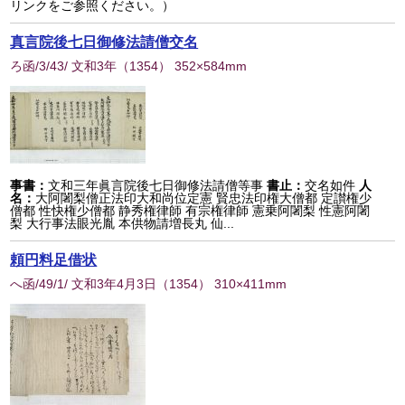
リンクをご参照ください。）
真言院後七日御修法請僧交名
ろ函/3/43/ 文和3年
（
1354
） 352×584mm
事書：
文和三年眞言院後七日御修法請僧等事
書止：
交名如件
人
名：
大阿闍梨僧正法印大和尚位定憲 賢忠法印権大僧都 定讃権少
僧都 性快権少僧都 静秀権律師 有宗権律師 憲乗阿闍梨 性憲阿闍
梨 大行事法眼光胤 本供物請増長丸 仙...
頼円料足借状
へ函/49/1/ 文和3年4月3日
（
1354
） 310×411mm