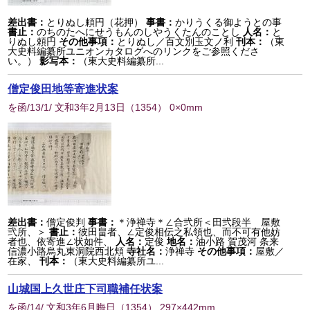
差出書：
とりぬし頼円（花押）
事書：
かりうくる御ようとの事
書止：
のちのたへにせうもんのしやうくたんのことし
人名：
と
りぬし頼円
その他事項：
とりぬし／百文別玉文ノ利
刊本：
（東
大史料編纂所ユニオンカタログへのリンクをご参照くださ
い。）
影写本：
（東大史料編纂所...
僧定俊田地等寄進状案
を函/13/1/ 文和3年2月13日
（
1354
） 0×0mm
差出書：
僧定俊判
事書：
＊浄禅寺＊∠合弐所＜田弐段半 屋敷
弐所、＞
書止：
彼田畠者、∠定俊相伝之私領也、而不可有他妨
者也、依寄進∠状如件、
人名：
定俊
地名：
油小路 賀茂河 条来
信濃小路烏丸東洞院西北頬
寺社名：
浄禅寺
その他事項：
屋敷／
在家、
刊本：
（東大史料編纂所ユ...
山城国上久世庄下司職補任状案
を函/14/ 文和3年6月晦日
（
1354
） 297×442mm