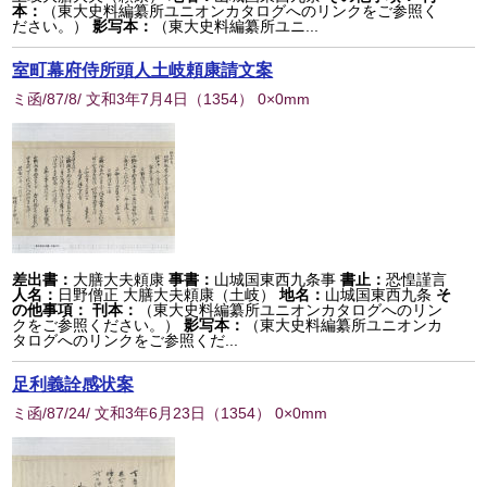
本：
（東大史料編纂所ユニオンカタログへのリンクをご参照く
ださい。）
影写本：
（東大史料編纂所ユニ...
室町幕府侍所頭人土岐頼康請文案
ミ函/87/8/ 文和3年7月4日
（
1354
） 0×0mm
差出書：
大膳大夫頼康
事書：
山城国東西九条事
書止：
恐惶謹言
人名：
日野僧正 大膳大夫頼康（土岐）
地名：
山城国東西九条
そ
の他事項：
刊本：
（東大史料編纂所ユニオンカタログへのリン
クをご参照ください。）
影写本：
（東大史料編纂所ユニオンカ
タログへのリンクをご参照くだ...
足利義詮感状案
ミ函/87/24/ 文和3年6月23日
（
1354
） 0×0mm