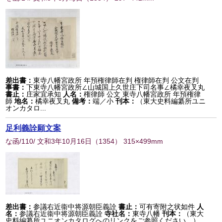
差出書：
東寺八幡宮政所 年預権律師在判 権律師在判 公文在判
事書：
下東寺八幡宮政所∠山城国上久世庄下司名事∠橘幸夜叉丸
書止：
庄家宜承知
人名：
権律師 公文 東寺八幡宮政所 年預権律
師
地名：
橘幸夜叉丸
備考：
端／小
刊本：
（東大史料編纂所ユニ
オンカタロ...
足利義詮願文案
な函/110/ 文和3年10月16日
（
1354
） 315×499mm
差出書：
参議右近衞中将源朝臣義詮
書止：
可有寄附之状如件
人
名：
参議右近衞中将源朝臣義詮
寺社名：
東寺八幡
刊本：
（東大
史料編纂所ユニオンカタログへのリンクをご参照ください。）