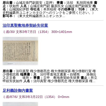
差出書：
山城左衛門尉親安（花押）
事書：
沽却 私領田地事
書
止：
状如件
人名：
山城左衛門尉 藤原氏女 山城左衛門尉親安
地
名：
山城国紀伊郡
寺社名：
本所稲荷
その他事項：
刊本：
（東大
史料編纂所ユニオンカタログへのリンクをご参照ください。）
影写本：
（東大史料編纂所ユニオンカタ...
法印真聖敷地券契紛失状案
ミ函/30/ 文和3年7月日
（
1354
） 300×1401mm
差出書：
法印真聖 権少僧都亮忠 権大僧都深源 権少僧都行賀 権
少僧都忠救
端裏書：
真 法印寄進地文書案＜自猪熊 洛御出
之正文春 彼所＞
事書：
立申 敷地券契紛失状事
書止：
所立
申紛失状如件
人名：
法印真聖 権少僧都亮忠 権大僧都深源 権...
足利義詮御内書案
ミ函/87/6/ 文和3年3月22日
（
1354
） 0×0mm