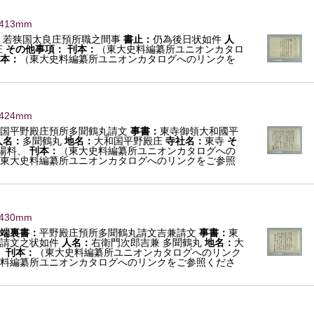
×413mm
 若狭国太良庄預所職之間事
書止：
仍為後日状如件
人
庄
その他事項：
刊本：
（東大史料編纂所ユニオンカタロ
本：
（東大史料編纂所ユニオンカタログへのリンクを
×424mm
国平野殿庄預所多聞鶴丸請文
事書：
東寺御領大和國平
人名：
多聞鶴丸
地名：
大和国平野殿庄
寺社名：
東寺
そ
湯料、
刊本：
（東大史料編纂所ユニオンカタログへの
東大史料編纂所ユニオンカタログへのリンクをご参照
×430mm
端裏書：
平野殿庄預所多聞鶴丸請文吉兼請文
事書：
東
請文之状如件
人名：
右衛門次郎吉兼 多聞鶴丸
地名：
大
：
刊本：
（東大史料編纂所ユニオンカタログへのリンク
料編纂所ユニオンカタログへのリンクをご参照くださ