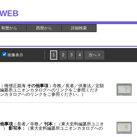
WEB
和暦から
西暦から
詳細検索
画像表示
1
2
3
4
次へ >
：
権僧正親海
その他事項：
寺務／長者／供養法／定額
編纂所ユニオンカタログへのリンクをご参照くださ
ンカタログへのリンクをご参照ください。）
他事項：
長者／寺務／
刊本：
（東大史料編纂所ユニオ
。）
影写本：
（東大史料編纂所ユニオンカタログへの