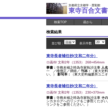
京都府立京都学・歴彩館
東寺百合文書
検索TOP
函から
検索結果
並び順：
表示件数：
東寺長者補任抄(文和二年分）
ロ函/8/ 文和2年
（
1353
） 268×454mm
事書：
寺務未補之時為寺家執沙汰事
人名
一 ／権僧正／律師／
刊本：
（東大史料
い。）
影写本：
（東大史料編纂所ユニオ
東寺長者補任抄(文和二年分）
ロ函/9/ 文和2年
（
1353
） 230×370mm
事書：
寺務未補之時為寺家執沙汰事
その
ンカタログへのリンクをご参照ください
リンクをご参照ください。）