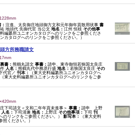
×1228mm
書：
注進、太良御庄地頭御方文和元年御年貢散用状事
書
祐 地頭代 先御代官 当公文
地名：
江州 恒枝
その他事
料編纂所ユニオンカタログへのリンクをご参照くださ
ンカタログへのリンクをご参照ください。）
頭方所務職請文
517mm
裏書：
熊鶴丸請文
事書：
請申、東寺御領若狭国太良庄
件
人名：
熊鶴丸代中務丞行盛
地名：
若狭国太良庄
その
下代官／
刊本：
（東大史料編纂所ユニオンカタログへ
（東大史料編纂所ユニオンカタログへのリンクをご参
9×420mm
庄下司請文＜文和二年年貢未進事＞
事書：
請申 上野
人名：
下司清兼
地名：
上野庄
その他事項：
下司
刊
へのリンクをご参照ください。）
影写本：
（東大史料
参照ください。）