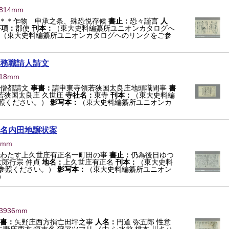
×814mm
＊＊乍物 申承之条、殊恐悦存候
書止：
恐々謹言
人
事項：
郡使
刊本：
（東大史料編纂所ユニオンカタログへ
（東大史料編纂所ユニオンカタログへのリンクをご参
務職請人請文
518mm
僧都請文
事書：
請申東寺領若狭国太良庄地頭職間事
書
若狭国太良庄 久世庄
寺社名：
東寺
刊本：
（東大史料編
照ください。）
影写本：
（東大史料編纂所ユニオンカ
名内田地譲状案
0mm
わたす上久世庄有正名一町田の事
書止：
仍為後日ゆつ
太郎行宗 仲貞
地名：
上久世庄有正名
刊本：
（東大史料
参照ください。）
影写本：
（東大史料編纂所ユニオン
）
×3936mm
書：
矢野庄西方損亡田坪之事
人名：
円道 弥五郎 性意