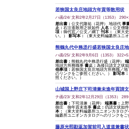
若狭国太良庄地頭方年貢等散用状
ハ函/24/ 文和2年2月27日
（
1353
） 290
差出書：
公文代隆祐（花押） 地頭代
事
止：
右注進散用之状如件
人名：
公文僧隆
項：
御代官／公文／綱丁
刊本：
（東大史
い。）
影写本：
（東大史料編纂所ユニオ
熊鶴丸代中務丞行盛若狭国太良庄地
ハ函/25/ 文和2年9月6日
（
1353
） 322×
差出書：
熊鶴丸代中務丞行盛（花押）
端
地頭方所務職事
書止：
為後日請文之状如
他事項：
若狭国太良庄地頭方所務職／地
のリンクをご参照ください。）
影写本：
照ください。）
山城国上野庄下司清兼未進年貢請文
チ函/23/ 文和2年12月29日
（
1353
） 28
差出書：
下司清兼（花押）
端裏書：
上野
御庄 御年貢未進事
書止：
仍請文状如件
本：
（東大史料編纂所ユニオンカタログ
編纂所ユニオンカタログへのリンクをご
藤原光熙勘返加賀前司入道道兼書状