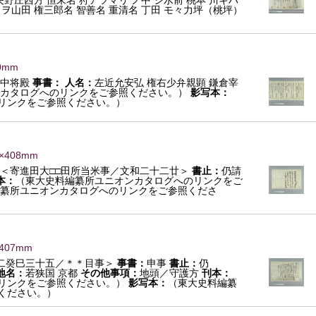
矢野庄西方 恒末名 狩アツマリ ノ中 シ水前 桃本 川キハ
トヲ山田 権三郎名 智善名 重清名 丁田 モ々力坪（桃坪）
0mm
中将殿
事書：
人名：
左近允安弘 権右少弁親顕 鎌倉宰
カタログへのリンクをご参照ください。）
影写本：
リンクをご参照ください。）
7×408mm
＜寄進田大□□田所当米事／文和二十二廿＞
書止：
仍請
本：
（東大史料編纂所ユニオンカタログへのリンクをご
纂所ユニオンカタログへのリンクをご参照くださ
×407mm
二癸巳三十五／＊＊目事＞
事書：
申事
書止：
仍
地名：
若狭国 京都
その他事項：
地頭／守護方
刊本：
リンクをご参照ください。）
影写本：
（東大史料編纂
ください。）