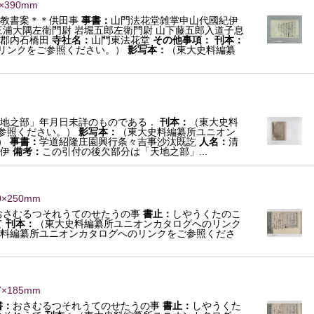
0×390mm
教書案＊＊供田事
事書：
山門法花堂雑掌申山代國紀伊
三浦大隅左衛門尉 岩堀五郎左衛門尉 山下藤五郎入道子息
郡内石橋田
寺社名：
山門東法花堂
その他事項：
刊本：
リンクをご参照ください。）
影写本：
（東大史料編纂
地之部」年月日未詳のものである．
刊本：
（東大史料
参照ください。）
影写本：
（東大史料編纂所ユニオン
）
事書：
学道紹隆庄園興行条々吉事沙汰既訖
人名：
清
定伊
備考：
この引付の後欠部分は「天地之部」...
0×250mm
おさむるつそれうてのせたうの事
書止：
しやうくたのこ
て
刊本：
（東大史料編纂所ユニオンカタログへのリンク
料編纂所ユニオンカタログへのリンクをご参照くださ
7×185mm
書：
おさむるつそれうてのせたうの事
書止：
しやうくた