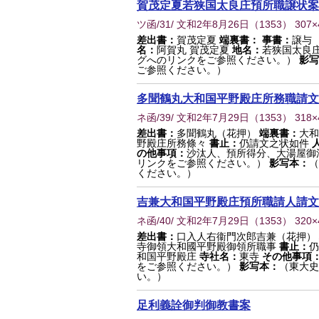
賀茂定夏若狭国太良庄預所職譲状案
ツ函/31/ 文和2年8月26日
（
1353
） 307
差出書：
賀茂定夏
端裏書：
事書：
譲与
名：
阿賀丸 賀茂定夏
地名：
若狭国太良
グへのリンクをご参照ください。）
影写
ご参照ください。）
多聞鶴丸大和国平野殿庄所務職請文
ネ函/39/ 文和2年7月29日
（
1353
） 318
差出書：
多聞鶴丸（花押）
端裏書：
大和
野殿庄所務條々
書止：
仍請文之状如件
の他事項：
沙汰人、預所得分、大湯屋御
リンクをご参照ください。）
影写本：
（
ください。）
吉兼大和国平野殿庄預所職請人請文
ネ函/40/ 文和2年7月29日
（
1353
） 320
差出書：
口入人右衞門次郎吉兼（花押）
寺御領大和國平野殿御領所職事
書止：
仍
和国平野殿庄
寺社名：
東寺
その他事項
をご参照ください。）
影写本：
（東大史
い。）
足利義詮御判御教書案