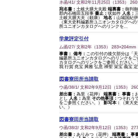
ネ函/41/ 文和2年11月25日
（
1353
） 26
宛名書：
土岐大膳大夫殿
端裏書：
御判御
郡内石橋田五段事
書止：
状如件
人名：
土岐大膳大夫（頼康）
地名：
山城国紀伊
（東大史料編纂所ユニオンカタログへの
所ユニオンカタログへのリンクを...
学衆評定引付
ム函/27/ 文和2年
（
1353
） 283×204mm
事書：
備考：
この引付の後欠部分は「天
編纂所ユニオンカタログへのリンクをご
カタログへのリンクをご参照ください。
我 行賀 尭宝 興雅 弘意 禅聖 栄宝 義宝 
図書寮田所当請取
ウ函/38/1/ 文和2年9月12日
（
1353
） 26
差出書：
為里（花押）
端裏書：
事書：
とし
人名：
為里
その他事項：
つそれう
をご参照ください。）
影写本：
（東大史
い。）
図書寮田所当請取
ウ函/38/2/ 文和2年9月12日
（
1353
） 27
差出書：
ありみつ（花押）
端裏書：
事