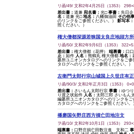
リ函/49/ 文和2年4月25日
（
1353
） 298
差出書：
道兼
宛名書：
光□
事書：
先日企
名：
道兼 光□
地名：
八幡御油田
その他
のリンクをご参照ください。）
影写本：
照ください。）
権大僧都深源若狭国太良庄地頭方所
リ函/50/ 文和2年9月6日
（
1353
） 322×
差出書：
権大僧都（花押）
端裏書：
口口
止：
如件
人名：
熊鶴丸 権大僧都
地名：
纂所ユニオンカタログへのリンクをご参
タログへのリンクをご参照ください。）
左衛門太郎行宗山城国上久世庄有正
リ函/90/3/ 文和2年正月3日
（
1353
） 0×
差出書：
さいもん太郎行宗
事書：
ゆつり
り渡之状如件
人名：
太郎三郎 さいもん
編纂所ユニオンカタログへのリンクをご
カタログへのリンクをご参照ください。
播磨国矢野庄西方損亡田地注文
ヲ函/10/ 文和2年10月1日
（
1353
） 293
端裏書：
口野庄損亡田数注進 文和二
事