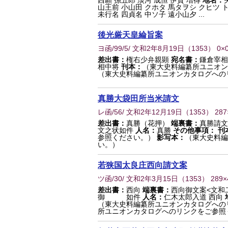
西願 孫五郎 淡河 成恒 伊賀 増得
地名：
山王前 小山田 クホタ 馬タヲシ クヒツ 
未行名 四貞名 中ソ子 遠小山夕 ...
後光厳天皇綸旨案
ヨ函/99/5/ 文和2年8月19日
（
1353
） 0×
差出書：
権右少弁親顕
宛名書：
鎌倉宰相
相中将
刊本：
（東大史料編纂所ユニオン
（東大史料編纂所ユニオンカタログへの
真勝大袋田所当米請文
レ函/56/ 文和2年12月19日
（
1353
） 28
差出書：
真勝（花押）
端裏書：
真勝請文
文之状如件
人名：
真勝
その他事項：
刊
参照ください。）
影写本：
（東大史料編
い。）
若狭国太良庄西向請文案
ツ函/30/ 文和2年3月15日
（
1353
） 289
差出書：
西向
端裏書：
西向御文案<文和
御 如件
人名：
仁木太郎入道 西向
（東大史料編纂所ユニオンカタログへの
所ユニオンカタログへのリンクをご参照