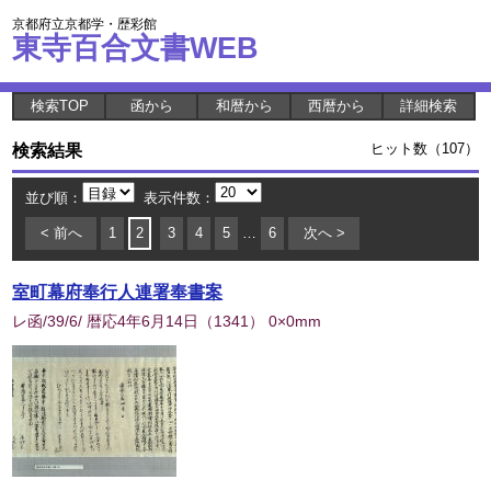
京都府立京都学・歴彩館
東寺百合文書WEB
検索TOP
函から
和暦から
西暦から
詳細検索
検索結果
ヒット数（107）
並び順：
表示件数：
< 前へ
1
2
3
4
5
…
6
次へ >
室町幕府奉行人連署奉書案
レ函/39/6/ 暦応4年6月14日
（
1341
） 0×0mm