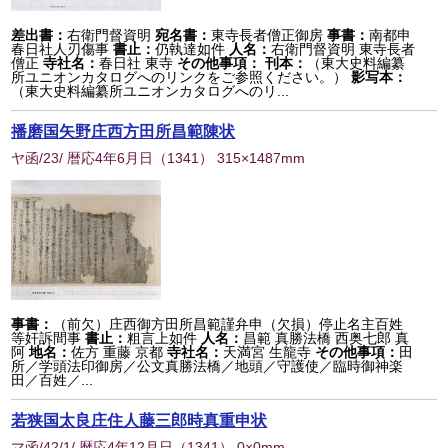
差出書：
右衛門督資明
宛名書：
東寺長者僧正御房
事書：
南都申
春日社人刃傷事
書止：
仍執達如件
人名：
右衛門督資明 東寺長者
僧正
寺社名：
春日社 東寺
その他事項：
刊本：
（東大史料編纂
所ユニオンカタログへのリンクをご参照ください。）
影写本：
（東大史料編纂所ユニオンカタログへのリ...
播磨国矢野庄西方田所昌範陳状
ヤ函/23/ 暦応4年6月日
（
1341
） 315×1487mm
事書：
（前欠）庄西御方田所昌範謹弁申（欠損）停止名主百姓
等奸訴間事
書止：
粗言上如件
人名：
昌範 真勝法橋 西奥七郎 真
阿
地名：
佐方 重藤 京都
寺社名：
天満宮 生龍寺
その他事項：
田
所／学頭法印御房／公文真勝法橋／地頭／守護使／臨時御神楽
田／百姓／...
若狭国太良庄住人藤三郎時真重申状
マ函/42/1/ 暦応4年12月日
（
1341
） 0×0mm