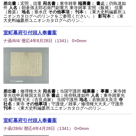
差出書：
宏照，信重
宛名書：
東寺雑掌
端裏書：
書止：
仍執達如
件
人名：
朝倉孫太郎右衛門尉重方 東寺雑掌 宏照（飯尾） 信重
（雅楽）
地名：
垂水庄
その他事項：
刊本：
（東大史料編纂所ユ
ニオンカタログへのリンクをご参照ください。）
影写本：
（東
大史料編纂所ユニオンカタログへのリン...
室町幕府引付頭人奉書案
ナ函/8/4/ 暦応4年8月28日
（
1341
） 0×0mm
差出書：
修理権大夫
宛名書：
当国守護所
端裏書：
事書：
東寺雑
掌光信申若狭国太良庄事
書止：
依仰執達如件
人名：
東寺雑掌光
信 修理権大夫（吉良貞家） 当国守護所
地名：
若狭国太良庄
寺
社名：
東寺
その他事項：
守護使／雑掌／修理権大大夫／守護所
刊本：
（東大史料編纂所ユニオンカタログへのリン...
室町幕府引付頭人奉書案
ナ函/28/6/ 暦応4年4月28日
（
1341
） 0×0mm