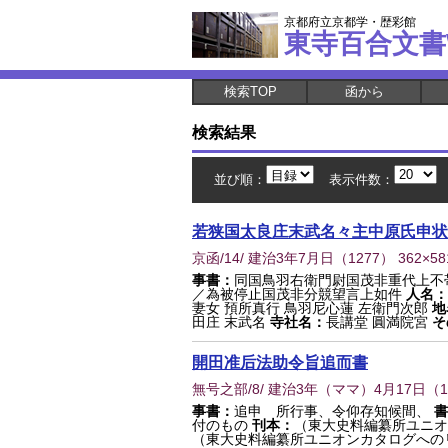
京都府立京都学・歴彩館
東寺百合文書
検索TOP
函から
検索結果
並び順：
表示件数：
若狭国太良庄末武名々主中原氏申状
京函/14/ 建治3年7月日
（
1277
） 362×5
事書：
同国鳥羽右衛門尉国茂非重代上不
／為被停止国茂非分競望言上如件
人名：
妻女 預所真行 鳥羽尼心蓮 左衛門次郎
地
田庄 末武名
寺社名：
長講堂 圓満院宮
そ
開田准后法助令旨追而書
無号之部/8/ 建治3年（ママ）4月17日
（
1
事書：
追申 所行事、令仰存知候間、
書
付のもの
刊本：
（東大史料編纂所ユニオ
（東大史料編纂所ユニオンカタログへの