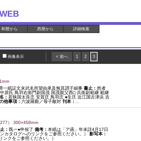
WEB
和暦から
西暦から
詳細検索
画像表示
< 前へ
1
2
3
81mm
帯一紙証文末武名所望由承及無其謂子細事
書止：
然者
中原氏 鳥羽右衛門尉国茂 国茂親父西□ 兵衛尉範継 範継
名：
若狭国太良庄 安賀庄 鳥羽庄 ●生庄 近江国古津浜 吉
の他事項：
六波羅殿／母子敵対
刊本：
...
277
） 300×458mm
止：
既一●申候了
備考：
本紙は「ア函」年未詳4月17日
ンカタログへのリンクをご参照ください。）
影写本：
リンクをご参照ください。）