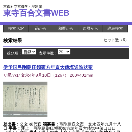
京都府立京都学・歴彩館
東寺百合文書WEB
検索TOP
函から
和暦から
西暦から
詳細検索
検索結果
ヒット数（6）
並び順：
表示件数：
伊予国弓削島庄領家方年貢大俵塩送進状案
リ函/7/1/ 文永4年9月18日
（
1267
） 283×401mm
差出書：
公文 御代官
端裏書：
弓削島送文案 文永四年九月十八
日
事書：
運上 弓削島御庄領家御方請年貢大俵塩中俵口口口