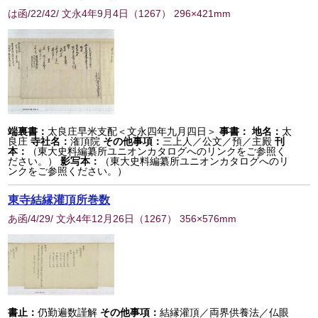
は函/22/42/ 文永4年9月4日
（
1267
） 296×421mm
端裏書：
太良庄早米支配＜文永四年九月四日＞
事書：
地名：
太
良庄
寺社名：
潅頂院
その他事項：
三上人／公文／預／主殿
刊
本：
（東大史料編纂所ユニオンカタログへのリンクをご参照く
ださい。）
影写本：
（東大史料編纂所ユニオンカタログへのリ
ンクをご参照ください。）
東寺結縁灌頂所巻数
あ函/4/29/ 文永4年12月26日
（
1267
） 356×576mm
書止：
仍勤遍数謹解
その他事項：
結縁灌頂／両界供養法／仏眼