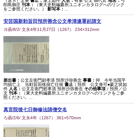
（送ヵ）文事
書止：
運上如件
人名：
有重 公文 御代官
地名：
弓
削島御庄
刊本：
（東大史料編纂所ユニオンカタログへのリンク
をご参照ください。）
影写本：
...
安芸国新勅旨田預所善念公文孝清連署起請文
ヨ函/8/2/ 文永4年11月27日
（
1267
） 234×312mm
差出書：
公文左衛門尉孝清 預所沙弥善念
事書：
抑 今年当国平
均損亡上 当勅旨田殊損亡仕候
書止：
預所 公文身可●蒙之状如
件
人名：
公文左衛門慰孝清 預所沙弥善念
その他事項：
預所／公
文
刊本：
（東大史料編纂所ユニオンカタログへのリンクをご参
照ください。...
真言院後七日御修法請僧交名
ろ函/2/6/ 文永4年
（
1267
） 361×570mm