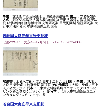
事書：
文永四年眞言院後七日御修法請僧等事
書止：
交名等如件
人名：
阿闍梨權僧正法印大和尚位隆助 守助法印權大僧都 隆守法
眼 成承權律師 隆尊權律師 玄遍阿闍梨 重元阿闍梨 隆證阿闍梨 大
行事大法師良承 本供物請虎王丸 覚譽...
若狭国太良庄年貢米支配状
は函/22/41/ （文永4年12月6日）
（
1267
） 282×430mm
端裏書：
太良米支配＜文永四年十二月六日到来＞
事書：
地名：
太良庄
寺社名：
歓喜寿院 潅頂院
その他事項：
大師生身供／三上
人／公文／預／
刊本：
（東大史料編纂所ユニオンカタログへの
リンクをご参照ください。）
影写本：
（東大史料編纂所ユニオ
ンカタログへのリンクをご参...
若狭国太良庄早米支配状