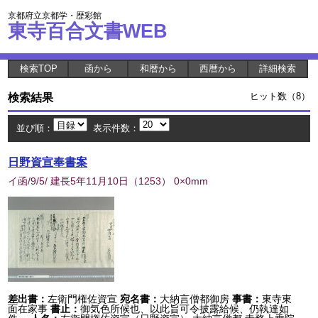
京都府立京都学・歴彩館
東寺百合文書WEB
検索TOP
函から
和暦から
西暦から
詳細検索
検索結果
ヒット数（8）
並び順：
表示件数：
日野資宣奉書案
イ函/9/5/ 建長5年11月10日
（
1253
） 0×0mm
差出書：
左衛門権佐資宣
宛名書：
大納言僧都御房
事書：
東寺東
面在家事
書止：
御気色所候也、以此旨可令披露給候、仍執達如