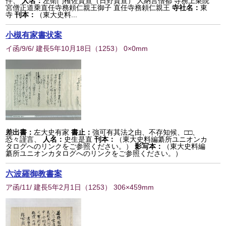
件、
人名：
左衛門権佐資宣（日野資宣） 大納言僧都 寺務上乗院
宮僧正道乗直任寺務頼仁親王御子 直任寺務頼仁親王
寺社名：
東
寺
刊本：
（東大史料...
小槻有家書状案
イ函/9/6/ 建長5年10月18日
（
1253
） 0×0mm
差出書：
左大史有家
書止：
強可有其法之由、不存知候、□□、
恐々謹言、
人名：
史生是直
刊本：
（東大史料編纂所ユニオンカ
タログへのリンクをご参照ください。）
影写本：
（東大史料編
纂所ユニオンカタログへのリンクをご参照ください。）
六波羅御教書案
ア函/11/ 建長5年2月1日
（
1253
） 306×459mm