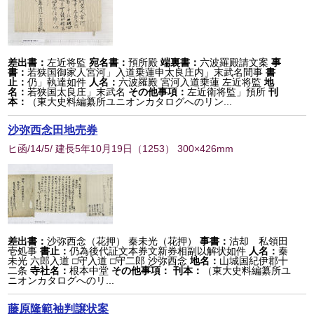
差出書：
左近将監
宛名書：
預所殿
端裏書：
六波羅殿請文案
事
書：
若狭国御家人宮河」入道乗蓮申太良庄内」末武名間事
書
止：
仍」執達如件
人名：
六波羅殿 宮河入道乗蓮 左近将監
地
名：
若狭国太良庄」末武名
その他事項：
左近衛将監」預所
刊
本：
（東大史料編纂所ユニオンカタログへのリン...
沙弥西念田地売券
ヒ函/14/5/ 建長5年10月19日
（
1253
） 300×426mm
差出書：
沙弥西念（花押） 秦未光（花押）
事書：
沽却 私領田
壱処事
書止：
仍為後代証文本券文新券相副以解状如件
人名：
秦
未光 六郎入道 □守入道 □守二郎 沙弥西念
地名：
山城国紀伊郡十
二条
寺社名：
根本中堂
その他事項：
刊本：
（東大史料編纂所ユ
ニオンカタログへのリ...
藤原隆範袖判譲状案