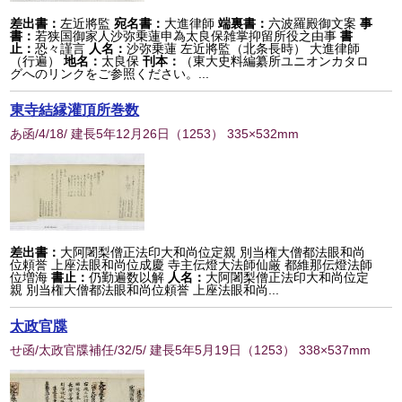
差出書：
左近將監
宛名書：
大進律師
端裏書：
六波羅殿御文案
事
書：
若狭国御家人沙弥乗蓮申為太良保雑掌抑留所役之由事
書
止：
恐々謹言
人名：
沙弥乗蓮 左近將監（北条長時） 大進律師
（行遍）
地名：
太良保
刊本：
（東大史料編纂所ユニオンカタロ
グへのリンクをご参照ください。...
東寺結縁灌頂所巻数
あ函/4/18/ 建長5年12月26日
（
1253
） 335×532mm
差出書：
大阿闍梨僧正法印大和尚位定親 別当権大僧都法眼和尚
位頼誉 上座法眼和尚位成慶 寺主伝燈大法師仙厳 都維那伝燈法師
位増海
書止：
仍勤遍数以解
人名：
大阿闍梨僧正法印大和尚位定
親 別当権大僧都法眼和尚位頼誉 上座法眼和尚...
太政官牒
せ函/太政官牒補任/32/5/ 建長5年5月19日
（
1253
） 338×537mm