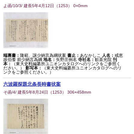
よ函/10/3/ 建長5年4月12日
（
1253
） 0×0mm
端裏書：
隆範、譲少納言為綱状案
書止：
あなかしこ
人名：
戒恵
故伯耆 前少納言為綱
地名：
矢野庄例名
寺社名：
歓喜光院
刊
本：
（東大史料編纂所ユニオンカタログへのリンクをご参照く
ださい。）
影写本：
（東大史料編纂所ユニオンカタログへのリ
ンクをご参照ください。）
六波羅探題北条長時書状案
そ函/4/ 建長5年8月24日
（
1253
） 306×458mm