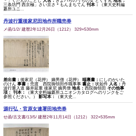
＊」くたんのことし
人名：
きよハらのうちの女 とくす丸
地名：
三条坊門 西京極」さい京さ＊もんまちてん
刊本：
（東大史料編
纂所ユニ...
丹波行重後家尼田地作所職売券
メ函/1/2/ 建暦2年12月26日
（
1212
） 329×530mm
差出書：
後家尼（花押） 嫡男僧（花押）
端裏書：
にしのかいた
のけん
事書：
売渡 西院御領田作職事事
書止：
状如件
人名：
丹
波行重入道 藤井延重 後家尼 嫡男僧
地名：
西院御領田
その他事
項：
刊本：
（東大史料編纂所ユニオンカタログへのリンクをご
参照ください。）
影写本：
（東大史...
源行弘・官原女連署田地売券
せ函/古文書/13/5/ 建暦2年11月14日
（
1212
） 322×535mm