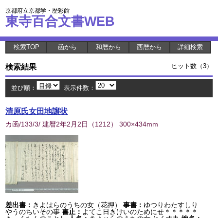
京都府立京都学・歴彩館
東寺百合文書WEB
検索TOP
函から
和暦から
西暦から
詳細検索
検索結果
ヒット数（3）
並び順：
表示件数：
清原氏女田地譲状
カ函/133/3/ 建暦2年2月2日
（
1212
） 300×434mm
差出書：
きよはらのうちの女（花押）
事書：
ゆつりわたすしり
やうのちいその事
書止：
よてこ日きけいのためにせ＊＊＊＊＊