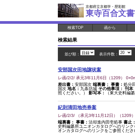
京都府立京都学・歴彩館
東寺百合文書
検索TOP
函から
検索結果
並び順：
表示件数：
安部国次田地譲状案
レ函/2/2/ 承元3年11月6日
（
1209
） 0×0
差出書：
安部国次
端裏書：
事書：
処分
国次
地名：
九条坊城
その他事項：
刊本
照ください。）
影写本：
（東大史料編纂
紀則清田地売券案
レ函/2/3/ （承元3年11月12日）
（
1209
）
端裏書：
事書：
沽却進内田壱処事
書止
史料編纂所ユニオンカタログへのリンク
オンカタログへのリンクをご参照くださ