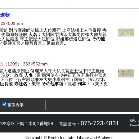
.
進状
329×509mm
覚 別当権律師法橋上人位親守 上座法橋上人位厳慶 寺
：
仍勤遍数謹解
人名：
大阿闍梨法印大和尚位権大僧都親
上人位厳慶 寺主伝燈大法師位 都維那伝燈法師位
その他
薬師真言／観音真言／延命真言...
日
（
1209
） 333×552mm
宮大進藤原朝臣 修理東大寺大仏長官正五位下行主殿頭
：
准状、故牒
人名：
防鴨河使右少弁正五位下兼行中宮大
官正五位下行主殿頭兼左大史小槻宿祢（国宗） 法印大和
朝臣長兼
寺社名：
東寺
その他事項：
長者
刊本：
（東大史
画像表示
URL 
075-723-4831
市左京区下鴨半木町1番地29
電話番号：
E-mai
Copyright © Kyoto Institute, Library and Archives