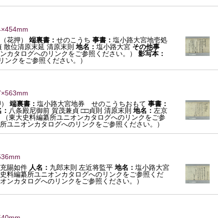
4×454mm
延（花押）
端裏書：
せのこうち
事書：
塩小路大宮地壱処
 散位清原末延 清原末則
地名：
塩小路大宮
その他事
ンカタログへのリンクをご参照ください。）
影写本：
リンクをご参照ください。）
7×563mm
押）
端裏書：
塩小路大宮地券 せのこうちおもて
事書：
名：
八条殿尼御前 賀茂兼貞 □□貞則 清原末則
地名：
左京
：
（東大史料編纂所ユニオンカタログへのリンクをご参
所ユニオンカタログへのリンクをご参照ください。）
536mm
充賜如件
人名：
九郎末則 左近将監平
地名：
塩小路大宮
史料編纂所ユニオンカタログへのリンクをご参照くだ
オンカタログへのリンクをご参照ください。）
540mm