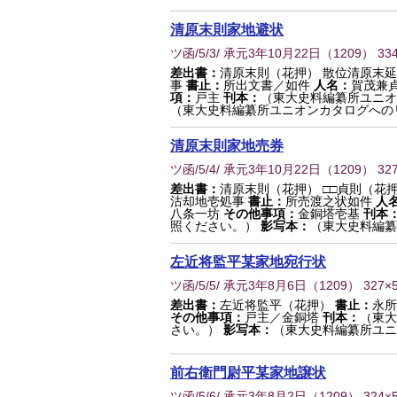
清原末則家地避状
ツ函/5/3/ 承元3年10月22日
（
1209
） 33
差出書：
清原末則（花押） 散位清原末
事
書止：
所出文書／如件
人名：
賀茂兼貞
項：
戸主
刊本：
（東大史料編纂所ユニオ
（東大史料編纂所ユニオンカタログへの
清原末則家地売券
ツ函/5/4/ 承元3年10月22日
（
1209
） 32
差出書：
清原末則（花押） □□貞則（花
沽却地壱処事
書止：
所売渡之状如件
人
八条一坊
その他事項：
金銅塔壱基
刊本
照ください。）
影写本：
（東大史料編纂
左近将監平某家地宛行状
ツ函/5/5/ 承元3年8月6日
（
1209
） 327×
差出書：
左近将監平（花押）
書止：
永所
その他事項：
戸主／金銅塔
刊本：
（東大
さい。）
影写本：
（東大史料編纂所ユニ
前右衛門尉平某家地譲状
ツ函/5/6/ 承元3年8月2日
（
1209
） 324×