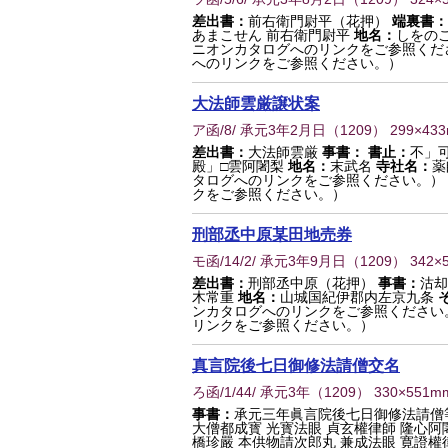
差出書：
前右衛門尉平（花押）
端裏書：
あまこせん 前右衛門尉平
地名：
しをの
ニオンカタログへのリンクをご参照くだ
へのリンクをご参照ください。）
大法師雲厳譲状案
ア函/8/ 承元3年2月日
（
1209
） 299×43
差出書：
大法師雲厳
事書：
書止：
不」
殿」□雲阿闍梨
地名：
末武名
寺社名：
薬
タログへのリンクをご参照ください。）
クをご参照ください。）
刑部丞中原某田地売券
モ函/14/2/ 承元3年9月日
（
1209
） 342×
差出書：
刑部丞中原（花押）
事書：
沽却
木常重
地名：
山城国紀伊郡内左京九条
ンカタログへのリンクをご参照ください
リンクをご参照ください。）
真言院後七日御修法請僧交名
ろ函/1/44/ 承元3年
（
1209
） 330×551m
事書：
承元三年眞言院後七日御修法請僧
大僧都成寳 光寳法眼 貞玄權律師 隆心阿
橋珍嚴 本供物請次郎丸 兼成法眼 寛證權