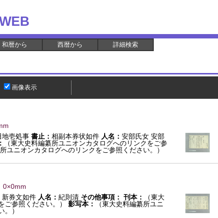
WEB
和暦から
西暦から
詳細検索
画像表示
mm
田地壱処事
書止：
相副本券状如件
人名：
安部氏女 安部
：
（東大史料編纂所ユニオンカタログへのリンクをご参
所ユニオンカタログへのリンクをご参照ください。）
 0×0mm
：
新券文如件
人名：
紀則清
その他事項：
刊本：
（東大
をご参照ください。）
影写本：
（東大史料編纂所ユニ
い。）