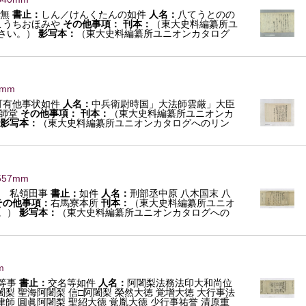
無
書止：
しん／けんくたんの如件
人名：
八てうとのの
こうちおほみや
その他事項：
刊本：
（東大史料編纂所ユ
さい。）
影写本：
（東大史料編纂所ユニオンカタログ
3mm
可有他事状如件
人名：
中兵衛尉時国」大法師雲厳」大臣
師堂
その他事項：
刊本：
（東大史料編纂所ユニオンカ
影写本：
（東大史料編纂所ユニオンカタログへのリン
557mm
 私領田事
書止：
如件
人名：
刑部丞中原 八木国末 八
その他事項：
右馬寮本所
刊本：
（東大史料編纂所ユニオ
。）
影写本：
（東大史料編纂所ユニオンカタログへの
m
等事
書止：
交名等如件
人名：
阿闍梨法務法印大和尚位
闍梨 聖海阿闍梨 信□阿闍梨 榮然大徳 覚增大徳 大行事法
律師 圓眞阿闍梨 聖紹大徳 覚胤大徳 少行事祐誉 清原重