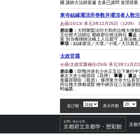
國 講師大法師覚遍 玄眞已講問 道澄得業..
東寺結縁灌頂所巻数并灌頂者人数注
あ函/15/13/ 承元3年12月25日
（
1209
） 
差出書：
大阿闍梨法印大和尚位権大僧都親
主伝燈大法師位 都維那伝燈法師位
書止
覚 別当権律師法橋上人位親守 上座法橋
事項：
結縁灌頂／大壇／小壇／大日真言／
太政官牒
せ函/太政官牒補任/25/5/ 承元3年11月22
差出書：
防鴨河使右少弁正五位下兼行中
兼左大史小槻宿祢（花押）
事書：
書止
進藤原朝臣（親房） 修理東大寺大仏長
尚位権大僧都成賢 権中納言従三位藤原
料編纂...
並び順：
表示件数：
お問い合わせ先
京都
京都府立京都学・歴彩館