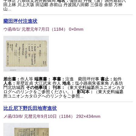
平厚正 八条院女房弁殿御局
地名：
伽佐郡 丹後（波）国何鹿郡八
田上林 川上大坂 田辺郷 赤前山 丹波国八田郷 三俣谷 余部 方神
山...
藺田坪付注進状
ウ函/8/1/ 元暦元年7月日
（
1184
） 0×0mm
差出書：
作人等
端裏書：
事書：
注進 藺田坪付事
書止：
如件
人名：
草壁近貞 大江武末 作人
地名：
塩小路南朱雀東角 八条坊
門北坊城西
その他事項：
刊本：
（東大史料編纂所ユニオンカタ
ログへのリンクをご参照ください。）
影写本：
（東大史料編纂
所ユニオンカタログへのリンクをご参照...
比丘尼下野氏田地寄進状
メ函/33/8/ 元暦元年9月10日
（
1184
） 292×434mm