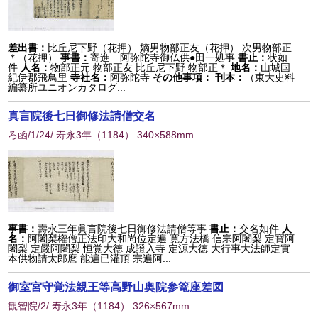
差出書：
比丘尼下野（花押） 嫡男物部正友（花押） 次男物部正
＊（花押）
事書：
寄進 阿弥陀寺御仏供●田一処事
書止：
状如
件
人名：
物部正元 物部正友 比丘尼下野 物部正＊
地名：
山城国
紀伊郡飛鳥里
寺社名：
阿弥陀寺
その他事項：
刊本：
（東大史料
編纂所ユニオンカタログ...
真言院後七日御修法請僧交名
ろ函/1/24/ 寿永3年
（
1184
） 340×588mm
事書：
壽永三年眞言院後七日御修法請僧等事
書止：
交名如件
人
名：
阿闍梨權僧正法印大和尚位定遍 寛方法橋 信宗阿闍梨 定寶阿
闍梨 定嚴阿闍梨 恒覚大徳 成證入寺 定源大徳 大行事大法師定實
本供物請太郎麿 能遍已灌頂 宗遍阿...
御室宮守覚法親王等高野山奥院参篭座差図
観智院/2/ 寿永3年
（
1184
） 326×567mm