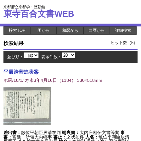
京都府立京都学・歴彩館
東寺百合文書WEB
検索TOP
函から
和暦から
西暦から
詳細検索
検索結果
ヒット数（5）
並び順：
表示件数：
平辰清寄進状案
ホ函/10/1/ 寿永3年4月16日
（
1184
） 330×518mm
差出書：
散位平朝臣辰清在判
端裏書：
大内庄相伝文書等案
事
書：
寄進 所領大内郷事
書止：
之状如件
人名：
散位平朝臣辰清