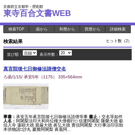
京都府立京都学・歴彩館
東寺百合文書WEB
検索TOP
函から
和暦から
西暦から
詳細検索
検索結果
ヒット数（2）
並び順：
表示件数：
真言院後七日御修法請僧交名
ろ函/1/15/ 承安5年
（
1175
） 335×564mm
事書：
承安五年眞言院後七日御修法請僧等事
書止：
交名等如件
人名：
阿闍梨法印大和尚位権大僧都行□ 信運阿闍梨 隆榮大徳 叡
信入寺 蓮顕大徳 親厳大徳 眞弘大徳 實信阿闍梨 大行事法印宗助
本供物請□沙丸 慶雅阿闍梨 眞毫阿...