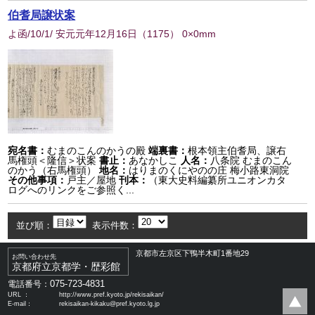
伯耆局譲状案
よ函/10/1/ 安元元年12月16日
（
1175
） 0×0mm
宛名書：
むまのこんのかうの殿
端裏書：
根本領主伯耆局、譲右
馬権頭＜隆信＞状案
書止：
あなかしこ
人名：
八条院 むまのこん
のかう（右馬権頭）
地名：
はりまのくにやのの庄 梅小路東洞院
その他事項：
戸主／屋地
刊本：
（東大史料編纂所ユニオンカタ
ログへのリンクをご参照く...
並び順：
表示件数：
京都市左京区下鴨半木町1番地29
お問い合わせ先
京都府立京都学・歴彩館
075-723-4831
電話番号：
URL ：
http://www.pref.kyoto.jp/rekisaikan/
E-mail：
rekisaikan-kikaku@pref.kyoto.lg.jp