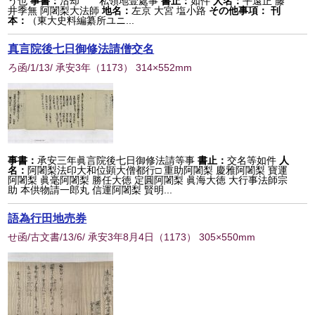
う也
事書：
沽却 私領地壹處事
書止：
如件
人名：
平遠正 藤
井季無 阿闍梨大法師
地名：
左京 大宮 塩小路
その他事項：
刊
本：
（東大史料編纂所ユニ...
真言院後七日御修法請僧交名
ろ函/1/13/ 承安3年
（
1173
） 314×552mm
事書：
承安三年眞言院後七日御修法請等事
書止：
交名等如件
人
名：
阿闍梨法印大和位顕大僧都行□ 重助阿闍梨 慶雅阿闍梨 寶運
阿闍梨 眞毫阿闍梨 勝任大徳 定圓阿闍梨 眞海大徳 大行事法師宗
助 本供物請一郎丸 信運阿闍梨 賢明...
語為行田地売券
せ函/古文書/13/6/ 承安3年8月4日
（
1173
） 305×550mm