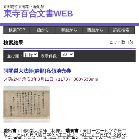
京都府立京都学・歴彩館
東寺百合文書WEB
検索TOP
函から
和暦から
西暦から
詳細検索
検索結果
ヒット数（3）
並び順：
表示件数：
阿闍梨大法師(静顕)私領地売券
メ函/2/4/ 承安3年3月11日
（
1173
） 308×533mm
差出書：
阿闍梨大法師（花押）
端裏書：
東口一丈一尺字寺庄二
放之、此内八尺八西口字佐○庄二放之、○残三丈三尺江先文殿○た