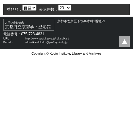
並び順：
表示件数：
京都市左京区下鴨半木町1番地29
お問い合わせ先
京都府立京都学・歴彩館
075-723-4831
電話番号：
URL ：
http://www.pref.kyoto.jp/rekisaikan/
E-mail：
rekisaikan-kikaku@pref.kyoto.lg.jp
Copyright © Kyoto Institute, Library and Archives