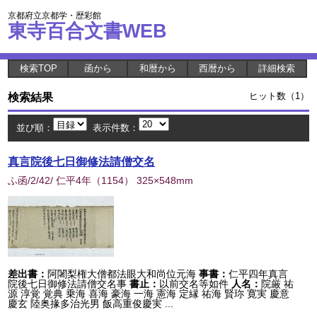
京都府立京都学・歴彩館
東寺百合文書WEB
検索TOP
函から
和暦から
西暦から
詳細検索
検索結果
ヒット数（1）
並び順：
表示件数：
真言院後七日御修法請僧交名
ふ函/2/42/ 仁平4年
（
1154
） 325×548mm
差出書：
阿闍梨権大僧都法眼大和尚位元海
事書：
仁平四年真言
院後七日御修法請僧交名事
書止：
以前交名等如件
人名：
院厳 祐
源 淳覚 覚典 乗海 喜海 豪海 一海 憲海 定縁 祐海 賢珎 寛実 慶意
慶玄 陸奥掾多治光男 飯高重俊慶実 ...