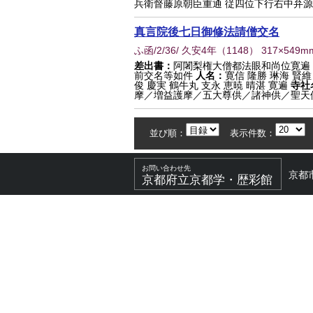
兵衛督藤原朝臣重通 従四位下行右中弁源朝
真言院後七日御修法請僧交名
ふ函/2/36/ 久安4年
（
1148
） 317×549m
差出書：
阿闍梨権大僧都法眼和尚位寛遍
前交名等如件
人名：
寛信 隆勝 琳海 賢維
俊 慶実 鶴牛丸 支永 恵暁 晴湛 寛遍
寺社
摩／増益護摩／五大尊供／諸神供／聖天供
並び順：
表示件数：
お問い合わせ先
京都
京都府立京都学・歴彩館