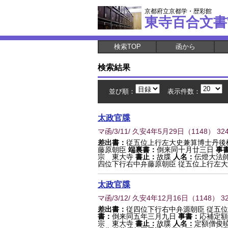
京都府立京都学・歴彩館
東寺百合文書
検索TOP
函から
検索結果
並び順：
表示件数：
太政官牒
マ函/3/11/ 久安4年5月29日
（
1148
） 32
差出書：
従五位上行左大史兼算博士丹後
藤原朝臣
端裏書：
倒来同十月廿三日
事
宗 東大寺
書止：
故牒
人名：
伝燈大法
四位下行右中弁藤原朝臣 従五位上行左大史
太政官牒
マ函/3/12/ 久安4年12月16日
（
1148
） 3
差出書：
従四位下行右中弁源朝臣 従五
書：
倒来同五年三月九日
事書：
応補定額
宗 東大寺
書止：
故牒
人名：
定額僧俊