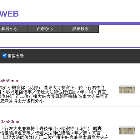
WEB
和暦から
西暦から
詳細検索
画像表示
4×559mm
権介小槻宿祢（花押） 造東大寺長官正四位下行右中弁
書：
応補定額僧事／伝燈大法師位行任証＜年／臈＞真言
師位任証 正二位行権大納言藤原朝臣宗輔 造東大寺長官正
兼算博士丹後権介小...
20×580mm
位上行左大史兼算博士丹後権介小槻宿祢（花押）
端裏
僧俊暁辞退替事／伝燈大法師位隆暁＜年／臈＞真言
暁 伝燈大法師位隆暁 正二位行権中納言兼皇太后宮大夫左