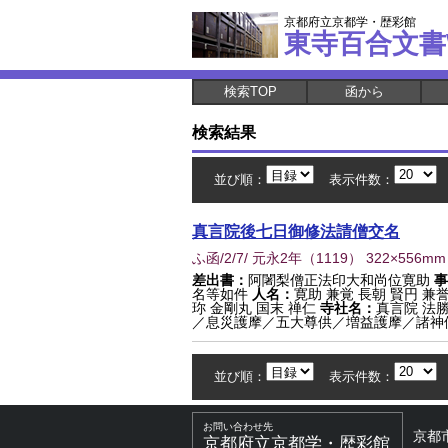
京都府立京都学・歴彩館
東寺百合文書
検索TOP
函から
検索結果
並び順：
表示件数：
真言院後七日御修法請僧交名
ふ函/2/7/ 元永2年
（
1119
） 322×556mm
差出書：
阿闍梨僧正法印大和尚位寛助
事
名等如件
人名：
寛助 兼覚 長朝 賢円 兼誉
珎 金剛丸 国末 禅仁
寺社名：
真言院 法勝
／息災護摩／五大尊供／増益護摩／諸神供
並び順：
表示件数：
お問い合わせ先
京都
京都府立京都学・歴彩館