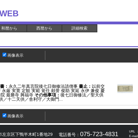
WEB
和暦から
西暦から
詳細検索
画像表示
書：
永久二年真言院後七日御修法請僧事
書止：
以前交
 永厳 実寛 定観 実範 覚任 頼誉 俊助 実延 永伊 兼俊 慶
院 最勝寺 興福寺
その他事項：
後七日御修法／聖天供
／十二天供／舎利守／大御門...
画像表示
URL 
075-723-4831
市左京区下鴨半木町1番地29
電話番号：
E-mai