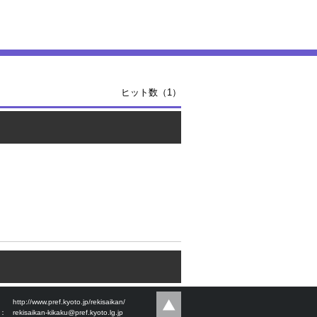
ヒット数（1）
：
http://www.pref.kyoto.jp/rekisaikan/
l：
rekisaikan-kikaku@pref.kyoto.lg.jp