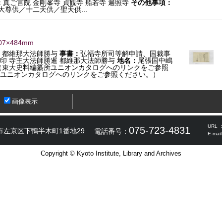
：
真ご言院 金剛峯寺 貞観寺 船若寺 遍照寺
その他事項：
尊供／十二天供／聖天供...
07×484mm
 都維那大法師勝与
事書：
弘福寺所司等解申請、国裁事
印 寺主大法師勝暹 都維那大法師勝与
地名：
尾張国中嶋
（東大史料編纂所ユニオンカタログへのリンクをご参照
ユニオンカタログへのリンクをご参照ください。）
画像表示
URL 
075-723-4831
市左京区下鴨半木町1番地29
電話番号：
E-mai
Copyright © Kyoto Institute, Library and Archives