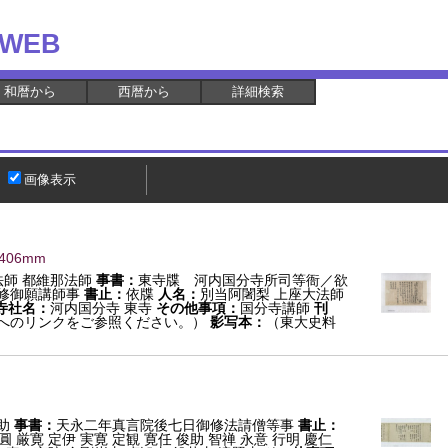
WEB
和暦から
西暦から
詳細検索
画像表示
×406mm
法師 都維那法師
事書：
東寺牒 河内国分寺所司等衙／欲
修御願講師事
書止：
依牒
人名：
別当阿闍梨 上座大法師
寺社名：
河内国分寺 東寺
その他事項：
国分寺講師
刊
へのリンクをご参照ください。）
影写本：
（東大史料
助
事書：
天永二年真言院後七日御修法請僧等事
書止：
圓 厳寛 定伊 実寛 定観 寛任 俊助 智禅 永意 行明 慶仁