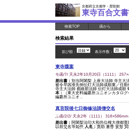
京都府立京都学・歴彩館
東寺百合文書
検索TOP
函から
検索結果
並び順：
表示件数：
東寺牒案
モ函/7/ 天永2年10月20日
（
1111
） 257
差出書：
別当阿闍梨 上座大法師 寺主大
被令早因准先例伝灯大法師成順重／任勤
寺主大法師 都維那法師 伝灯大法師成順
本：
（東大史料編纂所ユニオンカタログ
編纂所ユニオ...
真言院後七日御修法請僧交名
ふ函/2/2/ 天永2年
（
1111
） 318×586mm
差出書：
阿闍梨法印大和尚位権大僧都寛
以前交名等如件
人名：
寛助 兼尊 覚智 賢