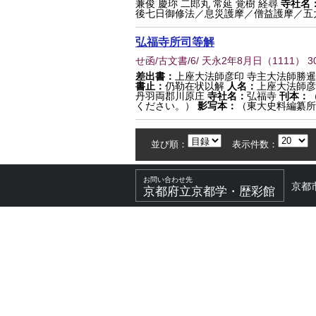
兼俊 慶珎 二郎丸 常延 覚樹 経尋
寺社名
後七日御修法／息災護摩／僧益護摩／五大
弘福寺所司等解
せ函/古文書/6/ 天永2年8月日
（
1111
） 3
差出書：
上座大法師彦印 寺主大法師勝暹
書止：
仍勒在状以解
人名：
上座大法師彦
丹羽両郡川原庄
寺社名：
弘福寺
刊本：
ください。）
影写本：
（東大史料編纂所
並び順：
表示件数：
お問い合わせ先
京都
京都府立京都学・歴彩館