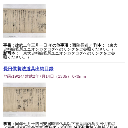
事書：
建武二年三月一日
その他事項：
西院長者／
刊本：
（東大
史料編纂所ユニオンカタログへのリンクをご参照ください。）
影写本：
（東大史料編纂所ユニオンカタログへのリンクをご参
照ください。）
長日供養法道具出納目録
ヤ函/19/24/ 建武2年7月14日
（
1335
） 0×0mm
事書：
同年七月十四日安居時御仏具以下被返納内為長日供養◎
／被此用不動堂分等事
寺社名：
不動堂
その他事項：
安居／長日