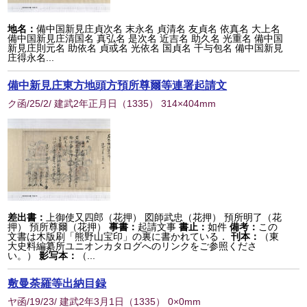
地名：
備中国新見庄貞次名 末永名 貞清名 友貞名 依真名 大上名
備中国新見庄清国名 真弘名 是次名 近吉名 助久名 光重名 備中国
新見庄則元名 助依名 貞或名 光依名 国貞名 千与包名 備中国新見
庄得永名...
備中新見庄東方地頭方預所尊爾等連署起請文
ク函/25/2/ 建武2年正月日
（
1335
） 314×404mm
差出書：
上御使又四郎（花押） 図師武忠（花押） 預所明了（花
押） 預所尊爾（花押）
事書：
起請文事
書止：
如件
備考：
この
文書は木版刷「熊野山宝印」の裏に書かれている．
刊本：
（東
大史料編纂所ユニオンカタログへのリンクをご参照くださ
い。）
影写本：
（...
敷曼荼羅等出納目録
ヤ函/19/23/ 建武2年3月1日
（
1335
） 0×0mm