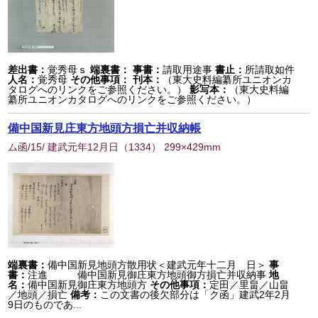
差出書：
覚秀母ｓ
端裏書：
事書：
請取用途事
書止：
所請取如件
人名：
覚秀母
その他事項：
刊本：
（東大史料編纂所ユニオンカ
タログへのリンクをご参照ください。）
影写本：
（東大史料編
纂所ユニオンカタログへのリンクをご参照ください。）
備中国新見庄東方地頭方損亡并収納帳
ム函/15/ 建武元年12月日
（
1334
） 299×429mm
端裏書：
備中国新見地頭方散用状＜建武元年十二月 日＞
事
書：
注進 備中国新見御庄東方地頭御方損亡并収納事
地
名：
備中国新見御庄東方地頭方
その他事項：
定田／里畠／山畠
／地頭／損亡
備考：
この文書の後欠部分は「ク函」建武2年2月
9日のものであ...