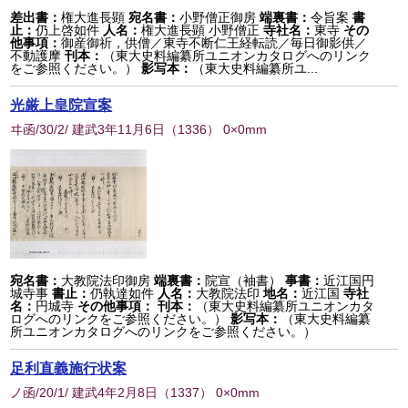
差出書：
権大進長顕
宛名書：
小野僧正御房
端裏書：
令旨案
書
止：
仍上啓如件
人名：
権大進長顕 小野僧正
寺社名：
東寺
その
他事項：
御産御祈，供僧／東寺不断仁王経転読／毎日御影供／
不動護摩
刊本：
（東大史料編纂所ユニオンカタログへのリンク
をご参照ください。）
影写本：
（東大史料編纂所ユ...
光厳上皇院宣案
ヰ函/30/2/ 建武3年11月6日
（
1336
） 0×0mm
宛名書：
大教院法印御房
端裏書：
院宣（袖書）
事書：
近江国円
城寺事
書止：
仍執達如件
人名：
大教院法印
地名：
近江国
寺社
名：
円城寺
その他事項：
刊本：
（東大史料編纂所ユニオンカタ
ログへのリンクをご参照ください。）
影写本：
（東大史料編纂
所ユニオンカタログへのリンクをご参照ください。）
足利直義施行状案
ノ函/20/1/ 建武4年2月8日
（
1337
） 0×0mm