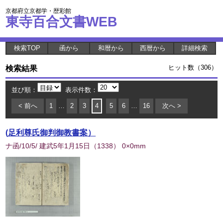
京都府立京都学・歴彩館
東寺百合文書WEB
検索TOP
函から
和暦から
西暦から
詳細検索
検索結果
ヒット数（306）
並び順：
表示件数：
< 前へ
1
…
2
3
4
5
6
…
16
次へ >
(足利尊氏御判御教書案）
ナ函/10/5/ 建武5年1月15日
（
1338
） 0×0mm