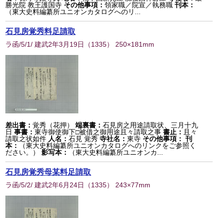
勝光院 教王護国寺
その他事項：
領家職／院宣／執務職
刊本：
（東大史料編纂所ユニオンカタログへのリ...
石見房覚秀料足請取
ラ函/5/1/ 建武2年3月19日
（
1335
） 250×181mm
差出書：
覚秀（花押）
端裏書：
石見房之用途請取状、三月十九
日
事書：
東寺御使御下□被借之御用途且々請取之事
書止：
且々
請取之状如件
人名：
石見 覚秀
寺社名：
東寺
その他事項：
刊
本：
（東大史料編纂所ユニオンカタログへのリンクをご参照く
ださい。）
影写本：
（東大史料編纂所ユニオンカ...
石見房覚秀母某料足請取
ラ函/5/2/ 建武2年6月24日
（
1335
） 243×77mm