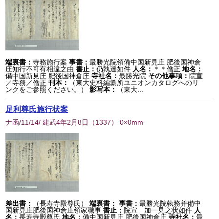
端裏書：
寺務施行案
事書：
最勝光院領備中国新見庄 肥後国神倉
庄知行不可有相違之由
書止：
仍執達如件
人名：
＊＊僧正
地名：
備中国新見庄 肥後国神倉庄
寺社名：
最勝光院
その他事項：
院宣
／寺務／僧正
刊本：
（東大史料編纂所ユニオンカタログへのリ
ンクをご参照ください。）
影写本：
（東大...
足利尊氏施行状案
ナ函/11/14/ 建武4年2月8日
（
1337
） 0×0mm
差出書：
（長寿寺殿尊氏）
端裏書：
事書：
最勝光院執務并備中
国新見庄肥後国神倉庄領家職事
書止：
院宣 加一見之状如件
人
名：
長寿寺殿尊氏
地名：
備中国新見庄 肥後国神倉庄
寺社名：
最