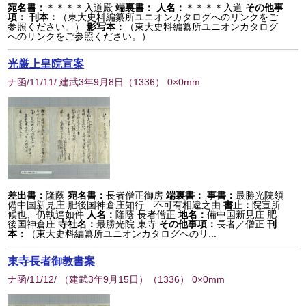
宛名書：
＊＊＊＊入道殿
端裏書：
人名：
＊＊＊＊入道
その他事
項：
刊本：
（東大史料編纂所ユニオンカタログへのリンクをご
参照ください。）
影写本：
（東大史料編纂所ユニオンカタログ
へのリンクをご参照ください。）
光厳上皇院宣案
ナ函/11/11/ 建武3年9月8日
（
1336
） 0×0mm
差出書：
隆蔭
宛名書：
長者僧正御房
端裏書：
事書：
最勝光院領
備中国新見庄 肥後国神倉庄知行 不可有相違之由
書止：
院宣所
候也、仍執達如件
人名：
隆蔭 長者僧正
地名：
備中国新見庄 肥
後国神倉庄
寺社名：
最勝光院 東寺
その他事項：
長者／僧正
刊
本：
（東大史料編纂所ユニオンカタログへのリ...
東寺長者御教書案
ナ函/11/12/ （建武3年9月15日）
（
1336
） 0×0mm