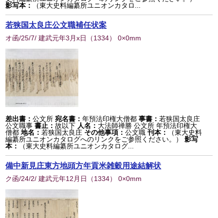
影写本：
（東大史料編纂所ユニオンカタロ...
若狭国太良庄公文職補任状案
オ函/25/7/ 建武元年3月x日
（
1334
） 0×0mm
差出書：
公文所
宛名書：
年預法印権大僧都
事書：
若狭国太良庄
公文職事
書止：
故以下
人名：
大法師禅勝 公文所 年預法印権大
僧都
地名：
若狭国太良庄
その他事項：
公文職
刊本：
（東大史料
編纂所ユニオンカタログへのリンクをご参照ください。）
影写
本：
（東大史料編纂所ユニオンカタログ...
備中新見庄東方地頭方年貢米雑穀用途結解状
ク函/24/2/ 建武元年12月日
（
1334
） 0×0mm