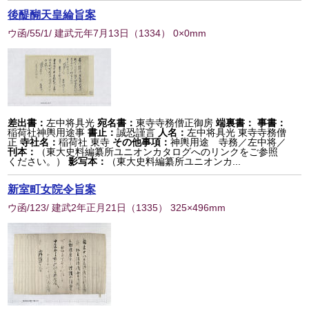
後醍醐天皇綸旨案
ウ函/55/1/ 建武元年7月13日
（
1334
） 0×0mm
差出書：
左中将具光
宛名書：
東寺寺務僧正御房
端裏書：
事書：
稲荷社神輿用途事
書止：
誠恐謹言
人名：
左中将具光 東寺寺務僧
正
寺社名：
稲荷社 東寺
その他事項：
神輿用途 寺務／左中将／
刊本：
（東大史料編纂所ユニオンカタログへのリンクをご参照
ください。）
影写本：
（東大史料編纂所ユニオンカ...
新室町女院令旨案
ウ函/123/ 建武2年正月21日
（
1335
） 325×496mm