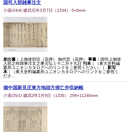
国司入部雑事注文
ク函/24/4/ 建武元年3月7日
（
1334
） 0×0mm
差出書：
上御使則宗（花押） 御代官（花押）
事書：
国司上御使
入部之時雑事注文之事元弘ミ十二月十九日
刊本：
（東大史料編
纂所ユニオンカタログへのリンクをご参照ください。）
影写
本：
（東大史料編纂所ユニオンカタログへのリンクをご参照く
ださ...
備中国新見庄東方地頭方損亡并収納帳
ク函/25/1/ 建武2年2月9日
（
1335
） 299×11246mm