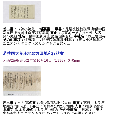
差出書：
（錦小路殿）
端裏書：
事書：
最勝光院執務職 并備中国
新見庄肥後国神倉庄領家職事
書止：
院宣加一見之状如件
人名：
錦小路殿
地名：
備中国新見庄 肥後国神倉庄
寺社名：
教王建国寺
その他事項：
領家職 長勝光院執務職
刊本：
（東大史料編纂所
ユニオンカタログへのリンクをご参照く...
若狭国太良庄地頭方田地宛行状案
オ函/25/6/ 建武2年閏10月16日
（
1335
） 0×0mm
差出書：
＊＊
宛名書：
権少僧都法眼和尚位
事書：
充行 太良庄
地頭方内田貮段［
書止：
可抽奉公□之状如件
人名：
権少僧都法
眼和尚 僧禅勝
地名：
太良庄地頭方
その他事項：
刊本：
（東大
史料編纂所ユニオンカタログへのリンクをご参照ください。）