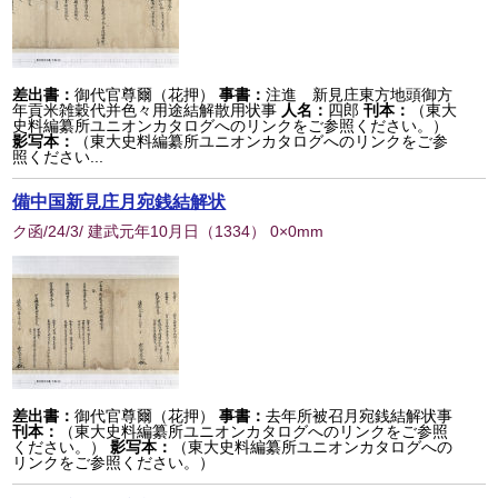
差出書：
御代官尊爾（花押）
事書：
注進 新見庄東方地頭御方
年貢米雑穀代并色々用途結解散用状事
人名：
四郎
刊本：
（東大
史料編纂所ユニオンカタログへのリンクをご参照ください。）
影写本：
（東大史料編纂所ユニオンカタログへのリンクをご参
照ください...
備中国新見庄月宛銭結解状
ク函/24/3/ 建武元年10月日
（
1334
） 0×0mm
差出書：
御代官尊爾（花押）
事書：
去年所被召月宛銭結解状事
刊本：
（東大史料編纂所ユニオンカタログへのリンクをご参照
ください。）
影写本：
（東大史料編纂所ユニオンカタログへの
リンクをご参照ください。）