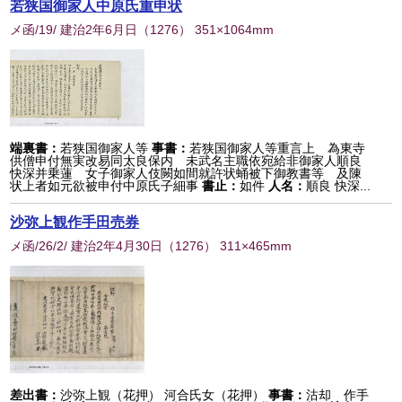
若狭国御家人中原氏重申状
メ函/19/ 建治2年6月日
（
1276
） 351×1064mm
端裏書：
若狭国御家人等
事書：
若狭国御家人等重言上 為東寺
供僧申付無実改易同太良保内 未武名主職依宛給非御家人順良
快深并乗蓮 女子御家人伎闕如間就許状蛹被下御教書等 及陳
状上者如元欲被申付中原氏子細事
書止：
如件
人名：
順良 快深...
沙弥上観作手田売券
メ函/26/2/ 建治2年4月30日
（
1276
） 311×465mm
差出書：
沙弥上観（花押） 河合氏女（花押）
事書：
沽却 作手