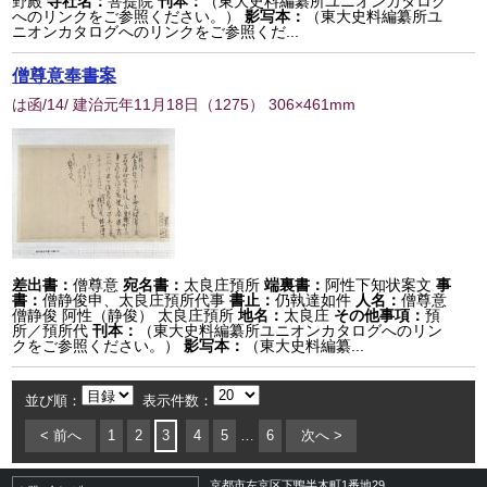
野殿
寺社名：
菩提院
刊本：
（東大史料編纂所ユニオンカタログ
へのリンクをご参照ください。）
影写本：
（東大史料編纂所ユ
ニオンカタログへのリンクをご参照くだ...
僧尊意奉書案
は函/14/ 建治元年11月18日
（
1275
） 306×461mm
差出書：
僧尊意
宛名書：
太良庄預所
端裏書：
阿性下知状案文
事
書：
僧静俊申、太良庄預所代事
書止：
仍執達如件
人名：
僧尊意
僧静俊 阿性（静俊） 太良庄預所
地名：
太良庄
その他事項：
預
所／預所代
刊本：
（東大史料編纂所ユニオンカタログへのリン
クをご参照ください。）
影写本：
（東大史料編纂...
並び順：
表示件数：
< 前へ
1
2
3
4
5
…
6
次へ >
京都市左京区下鴨半木町1番地29