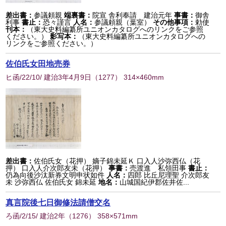
差出書：
参議頼親
端裏書：
院宣 舎利奉請 建治元年
事書：
御舎
利事
書止：
恐々謹言
人名：
参議頼親（葉室）
その他事項：
勅使
刊本：
（東大史料編纂所ユニオンカタログへのリンクをご参照
ください。）
影写本：
（東大史料編纂所ユニオンカタログへの
リンクをご参照ください。）
佐伯氏女田地売券
ヒ函/22/10/ 建治3年4月9日
（
1277
） 314×460mm
差出書：
佐伯氏女（花押） 嫡子錦未延Ｋ 口入人沙弥西仏（花
押） 口入人介次郎友未（花押）
事書：
売渡進 私領田事
書止：
仍為向後沙汰新券文明申状如件
人名：
四郎 比丘尼理聖 介次郎友
未 沙弥西仏 佐伯氏女 錦未延
地名：
山城国紀伊郡佐井佐...
真言院後七日御修法請僧交名
ろ函/2/15/ 建治2年
（
1276
） 358×571mm