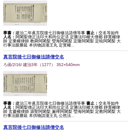
事書：
建治二年眞言院後七日御修法請僧等事
書止：
交名等如件
人名：
阿闍梨僧正法印大和尚位定済 定勝法印權大僧都 靜寛權律
師 定乗權律師 教舜阿闍梨 瑩海阿闍梨 定隆阿闍梨 定暁阿闍梨 大
行事法眼勝延 本供物請瀧王丸 定寳權...
真言院後七日御修法請僧交名
ろ函/2/16/ 建治3年
（
1277
） 352×540mm
事書：
建治三年眞言院後七日御修法請僧等事
書止：
交名等如件
人名：
阿闍梨僧正法印大和尚位定済 定勝法印權大僧都 靜寛權律
師 玄慶權律師 源聖阿闍梨 遍禪阿闍梨 瑩海阿闍梨 定教阿闍梨 大
行事法眼勝延 本供物請瀧王丸 公然法...
真言院後七日御修法請僧交名