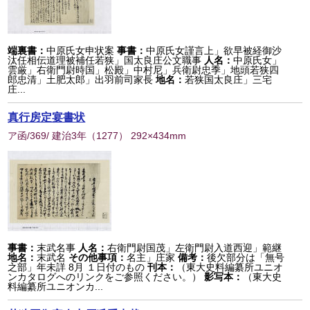
端裏書：
中原氏女申状案
事書：
中原氏女謹言上」欲早被経御沙
汰任相伝道理被補任若狭」国太良庄公文職事
人名：
中原氏女」
雲厳」右衛門尉時国」松殿」中村尼」兵衛尉忠季」地頭若狭四
郎忠清」土肥太郎」出羽前司家長
地名：
若狭国太良庄」三宅
庄...
真行房定宴書状
ア函/369/ 建治3年
（
1277
） 292×434mm
事書：
末武名事
人名：
右衛門尉国茂」左衛門尉入道西迎」範継
地名：
末武名
その他事項：
名主」庄家
備考：
後欠部分は「無号
之部」年未詳 8月 １日付のもの
刊本：
（東大史料編纂所ユニオ
ンカタログへのリンクをご参照ください。）
影写本：
（東大史
料編纂所ユニオンカ...