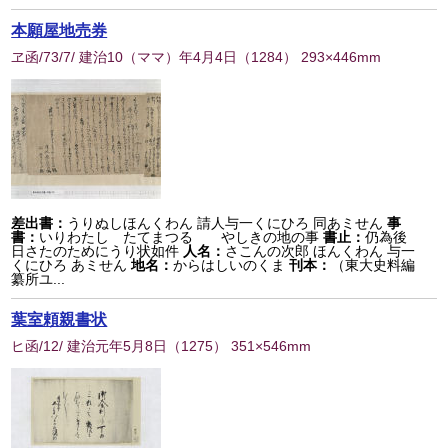
本願屋地売券
ヱ函/73/7/ 建治10（ママ）年4月4日
（
1284
） 293×446mm
差出書：
うりぬしほんくわん 請人与一くにひろ 同あミせん
事
書：
いりわたし たてまつる やしきの地の事
書止：
仍為後
日さたのためにうり状如件
人名：
さこんの次郎 ほんくわん 与一
くにひろ あミせん
地名：
からはしいのくま
刊本：
（東大史料編
纂所ユ...
葉室頼親書状
ヒ函/12/ 建治元年5月8日
（
1275
） 351×546mm