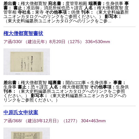
差出書：
権大僧都寛智
宛名書：
度管宰相殿
端裏書：
生身供事
事
書：
書止：
准后御」消息所候也恐々謹言
人名：
権大僧都寛智 度
管宰相
寺社名：
東寺
その他事項：
供僧
刊本：
（東大史料編纂所
ユニオンカタログへのリンクをご参照ください。）
影写本：
（東大史料編纂所ユニオンカタログへのリンクをご参...
権大僧都寛智書状
ア函/330/ （建治元年）8月20日
（
1275
） 336×530mm
差出書：
権大僧都寛智
端裏書：
開白□□□事＜生身供事＞
事書：
生身事
書止：
恐々謹言
人名：
権大僧都寛智
その他事項：
生身供
刊本：
（東大史料編纂所ユニオンカタログへのリンクをご参照
ください。）
影写本：
（東大史料編纂所ユニオンカタログへの
リンクをご参照ください。）
中原氏女申状案
ア函/368/ （建治3年12月日）
（
1277
） 304×463mm