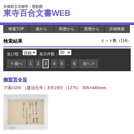
京都府立京都学・歴彩館
東寺百合文書WEB
検索TOP
函から
和暦から
西暦から
詳細検索
検索結果
ヒット数（114）
並び順：
表示件数：
< 前へ
1
2
3
4
5
…
6
次へ >
御室宮令旨
ア函/329/ （建治元年）8月19日
（
1275
） 305×446mm