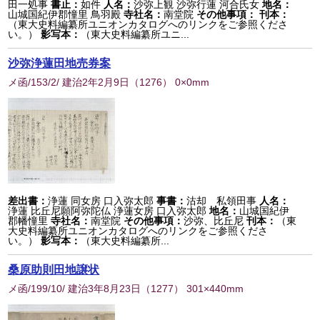
田一処事
書止：
如件
人名：
沙弥上観 沙弥行蓮 河合氏女
地名：
山城国紀伊郡憧里 鳥羽殿
寺社名：
南堂院
その他事項：
刊本：
（東大史料編纂所ユニオンカタログへのリンクをご参照くださ
い。）
影写本：
（東大史料編纂所ユニ...
沙弥浄蓮田地売券案
メ函/153/2/ 建治2年2月9日
（
1276
） 0×0mm
差出書：
浄蓮 同女房 口入弥太郎
事書：
沽却 私領田事
人名：
浄蓮 比丘尼願阿弥陀仏 浄蓮女房 口入弥太郎
地名：
山城国紀伊
郡幡憧里
寺社名：
南堂院
その他事項：
沙弥、比丘尼
刊本：
（東
大史料編纂所ユニオンカタログへのリンクをご参照くださ
い。）
影写本：
（東大史料編纂所...
桑原助則田地譲状
メ函/199/10/ 建治3年8月23日
（
1277
） 301×440mm