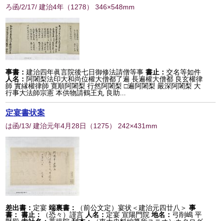
ろ函/2/17/ 建治4年
（
1278
） 346×548mm
事書：
建治四年眞言院後七日御修法請僧等事
書止：
交名等如件
人名：
阿闍梨法印大和尚位權大僧都了遍 長遍權大僧都 良玄權律
師 實縁權律師 寛順阿闍梨 行然阿闍梨 □遍阿闍梨 嚴深阿闍梨 大
行事大法師宗憲 本供物請鶴王丸 良助...
定宴書状案
は函/13/ 建治元年4月28日
（
1275
） 242×431mm
差出書：
定宴
端裏書：
（前公文定）宴状＜建治元四廿八＞
事
書：
書止：
（恐々）謹言
人名：
定宴 宣陽門院
地名：
弓削嶋 平