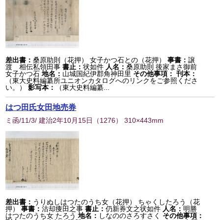
差出書：
桑原助則（花押） 女子かつ石との（花押）
事書：
譲
渡 相伝私領田事
書止：
状如件
人名：
桑原助則 後家まさ御前
女子かつ石
地名：
山城国紀伊郡角神田里
その他事項：
刊本：
（東大史料編纂所ユニオンカタログへのリンクをご参照くださ
い。）
影写本：
（東大史料編纂...
はつ田氏女田地売券
ミ函/11/3/ 建治2年10月15日
（
1276
） 310×443mm
差出書：
うりぬしはつたのうち女（花押） ちゃくしたろう（花
押）
事書：
沽却痩田之事
書止：
仍新券文之状如件
人名：
明勝
はつたのうち女 たろう
地名：
しなののさろすさく
その他事項：