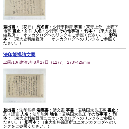
差出書：
（花押）
宛名書：
少行事御房
事書：
東寺上分 重収下
地事
書止：
如件
人名：
少行事
その他事項：
刊本：
（東大史料
編纂所ユニオンカタログへのリンクをご参照ください。）
影写
本：
（東大史料編纂所ユニオンカタログへのリンクをご参照く
ださい。）
法印能禅請文案
ヱ函/10/ 建治3年8月17日
（
1277
） 273×425mm
差出書：
法印能禅
端裏書：
請文案
事書：
若狭国太良庄事
書止：
恐々謹言
人名：
法印能禅
地名：
若狭国太良庄
その他事項：
刊
本：
（東大史料編纂所ユニオンカタログへのリンクをご参照く
ださい。）
影写本：
（東大史料編纂所ユニオンカタログへのリ
ンクをご参照ください。）