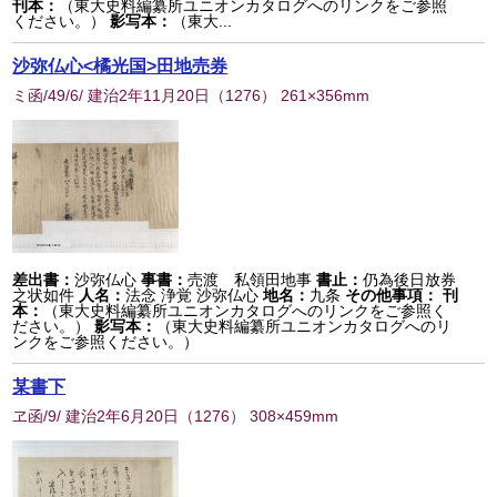
刊本：
（東大史料編纂所ユニオンカタログへのリンクをご参照
ください。）
影写本：
（東大...
沙弥仏心<橘光国>田地売券
ミ函/49/6/ 建治2年11月20日
（
1276
） 261×356mm
差出書：
沙弥仏心
事書：
売渡 私領田地事
書止：
仍為後日放券
之状如件
人名：
法念 浄覚 沙弥仏心
地名：
九条
その他事項：
刊
本：
（東大史料編纂所ユニオンカタログへのリンクをご参照く
ださい。）
影写本：
（東大史料編纂所ユニオンカタログへのリ
ンクをご参照ください。）
某書下
ヱ函/9/ 建治2年6月20日
（
1276
） 308×459mm