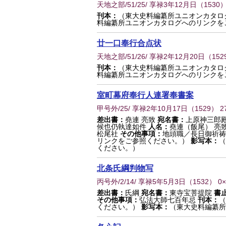
天地之部/51/25/ 享禄3年12月日
（
1530
）
刊本：
（東大史料編纂所ユニオンカタロ
料編纂所ユニオンカタログへのリンクを
廿一口奉行合点状
天地之部/51/26/ 享禄2年12月20日
（
152
刊本：
（東大史料編纂所ユニオンカタロ
料編纂所ユニオンカタログへのリンクを
室町幕府奉行人連署奉書案
甲号外/25/ 享禄2年10月17日
（
1529
） 2
差出書：
堯連 亮致
宛名書：
上原神三郎
候也仍執達如件
人名：
堯連（飯尾） 亮
松尾社
その他事項：
地頭職／長日御祈祷
リンクをご参照ください。）
影写本：
（
ください。）
北条氏綱判物写
丙号外/2/14/ 享禄5年5月3日
（
1532
） 0
差出書：
氏綱
宛名書：
東寺宝菩提院
書
その他事項：
弘法大師七百年忌
刊本：
（
ください。）
影写本：
（東大史料編纂所