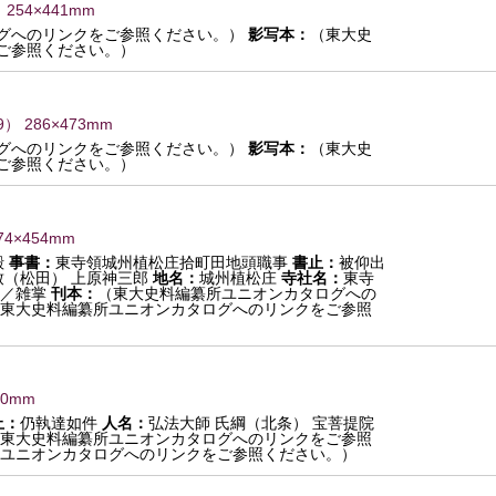
 254×441mm
グへのリンクをご参照ください。）
影写本：
（東大史
ご参照ください。）
9
） 286×473mm
グへのリンクをご参照ください。）
影写本：
（東大史
ご参照ください。）
74×454mm
殿
事書：
東寺領城州植松庄拾町田地頭職事
書止：
被仰出
致（松田） 上原神三郎
地名：
城州植松庄
寺社名：
東寺
／雑掌
刊本：
（東大史料編纂所ユニオンカタログへの
東大史料編纂所ユニオンカタログへのリンクをご参照
×0mm
止：
仍執達如件
人名：
弘法大師 氏綱（北条） 宝菩提院
東大史料編纂所ユニオンカタログへのリンクをご参照
ユニオンカタログへのリンクをご参照ください。）