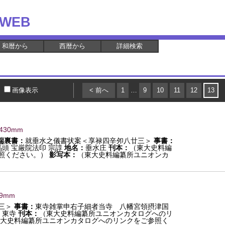
WEB
和暦から
西暦から
詳細検索
画像表示
< 前へ
1
…
9
10
11
12
13
×430mm
端裏書：
就垂水之儀書状案＜享禄四辛夘八廿三＞
事書：
頭 宝厳院法印 宗諄
地名：
垂水庄
刊本：
（東大史料編
照ください。）
影写本：
（東大史料編纂所ユニオンカ
29mm
三＞
事書：
東寺雑掌申右子細者当寺 八幡宮領摂津国
：
東寺
刊本：
（東大史料編纂所ユニオンカタログへのリ
大史料編纂所ユニオンカタログへのリンクをご参照く