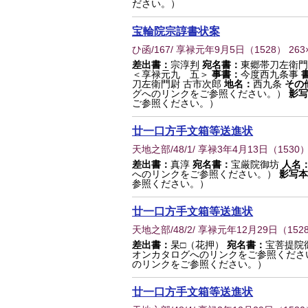
ださい。）
宝輪院宗諄書状案
ひ函/167/ 享禄元年9月5日
（
1528
） 263
差出書：
宗淳判
宛名書：
東郷帯刀左衛門
＜享禄元九 五＞
事書：
今度西九条事
刀左衛門尉 古市次郎
地名：
西九条
その
グへのリンクをご参照ください。）
影写
ご参照ください。）
廿一口方手文箱等送進状
天地之部/48/1/ 享禄3年4月13日
（
1530
）
差出書：
真淳
宛名書：
宝厳院御坊
人名
へのリンクをご参照ください。）
影写本
参照ください。）
廿一口方手文箱等送進状
天地之部/48/2/ 享禄元年12月29日
（
152
差出書：
杲□（花押）
宛名書：
宝菩提院
オンカタログへのリンクをご参照くださ
のリンクをご参照ください。）
廿一口方手文箱等送進状