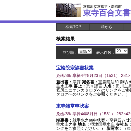
京都府立京都学・歴彩館
東寺百合文書
検索TOP
函から
検索結果
並び順：
表示件数：
宝輪院宗諄書状案
ゑ函/88/ 享禄4年8月23日
（
1531
） 281
差出書：
宗諄
宛名書：
宝厳院法印 御坊
垂水庄事
書止：
恐々謹言
人名：
田川主馬
纂所ユニオンカタログへのリンクをご参
タログへのリンクをご参照ください。）
東寺雑掌申状案
ゑ函/89/ 享禄4年8月日
（
1531
） 282×4
端裏書：
就垂水之儀申状案＜享禄四八廿
垂水庄之事
地名：
摂津国垂水庄
寺社名
ンクをご参照ください。）
影写本：
（東