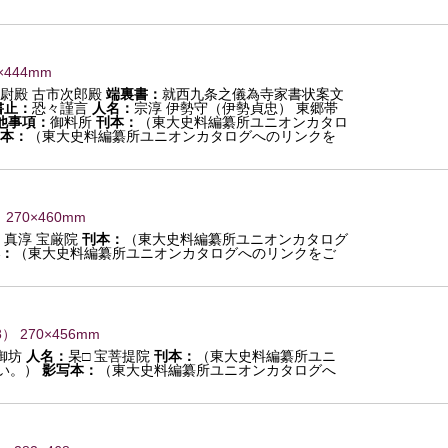
×444mm
尉殿 古市次郎殿
端裏書：
就西九条之儀為寺家書状案文
書止：
恐々謹言
人名：
宗淳 伊勢守（伊勢貞忠） 東郷帯
他事項：
御料所
刊本：
（東大史料編纂所ユニオンカタロ
本：
（東大史料編纂所ユニオンカタログへのリンクを
 270×460mm
：
真淳 宝厳院
刊本：
（東大史料編纂所ユニオンカタログ
：
（東大史料編纂所ユニオンカタログへのリンクをご
8
） 270×456mm
御坊
人名：
杲□ 宝菩提院
刊本：
（東大史料編纂所ユニ
い。）
影写本：
（東大史料編纂所ユニオンカタログへ