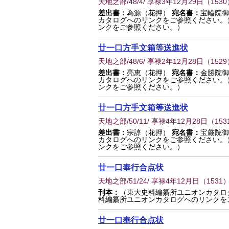
天地之部/48/4/ 享禄3年12月29日
（
1530
差出書：
為源（花押）
宛名書：
宝輪院御
カタログへのリンクをご参照ください。
ンクをご参照ください。）
廿一口方手文箱等送進状
天地之部/48/6/ 享禄2年12月28日
（
1529
差出書：
亮恵（花押）
宛名書：
金勝院御
カタログへのリンクをご参照ください。
ンクをご参照ください。）
廿一口方手文箱等送進状
天地之部/50/11/ 享禄4年12月28日
（
153
差出書：
宗諄（花押）
宛名書：
宝厳院御
カタログへのリンクをご参照ください。
ンクをご参照ください。）
廿一口奉行合点状
天地之部/51/24/ 享禄4年12月日
（
1531
）
刊本：
（東大史料編纂所ユニオンカタロ
料編纂所ユニオンカタログへのリンクを
廿一口奉行合点状