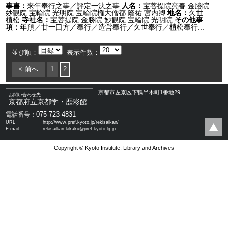
事書：
来年奉行之事／評定一決之事
人名：
宝菩提院亮春 金勝院
妙観院 宝輪院 光明院 宝輪院権大僧都 隆祐 宮内卿
地名：
久世
植松
寺社名：
宝菩提院 金勝院 妙観院 宝輪院 光明院
その他事
項：
年預／廿一口方／奉行／造営奉行／久世奉行／植松奉行...
並び順：
表示件数：
< 前へ
1
2
京都市左京区下鴨半木町1番地29
お問い合わせ先
京都府立京都学・歴彩館
075-723-4831
電話番号：
URL ：
http://www.pref.kyoto.jp/rekisaikan/
E-mail：
rekisaikan-kikaku@pref.kyoto.lg.jp
Copyright © Kyoto Institute, Library and Archives