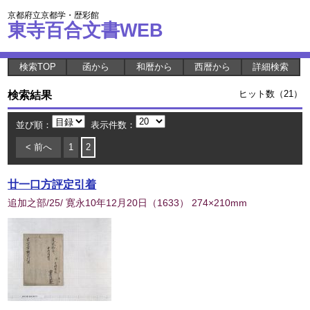
京都府立京都学・歴彩館
東寺百合文書WEB
検索TOP
函から
和暦から
西暦から
詳細検索
検索結果
ヒット数（21）
並び順：
表示件数：
< 前へ
1
2
廿一口方評定引着
追加之部/25/ 寛永10年12月20日
（
1633
） 274×210mm