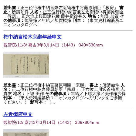
差出書：
正三位行権中納言兼左近衛権中将藤原朝臣「教房」
書
止：
所請如件
人名：
正三位行権中納言兼左近衛権中将藤原朝臣
「教房」 正六位上桜田連花種 藤井宿祢春久
地名：
能登 加賀
そ
の他事項：
能登掾／年給／加賀権掾
刊本：
（東大史料編纂所ユ
ニオンカタログへ...
権中納言松木宗継年給申文
観智院/11/8/ 嘉吉3年3月14日
（
1443
） 340×536mm
差出書：
正二位行権中納言藤原朝臣「宗継」
書止：
所請如件
人
名：
正二位行権中納言藤原朝臣「宗継」 正六位上川辺首秘音 志
貴友
地名：
下総 美作
その他事項：
年給／下総大掾／美作権少掾
刊本：
（東大史料編纂所ユニオンカタログへのリンクをご参照
ください。）
影写本：
（...
左近衛府申文
観智院/12/ 嘉吉3年3月14日
（
1443
） 336×804mm