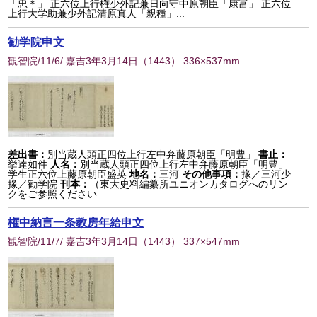
「忠＊」 正六位上行権少外記兼日向守中原朝臣「康富」 正六位
上行大学助兼少外記清原真人「親種」...
勧学院申文
観智院/11/6/ 嘉吉3年3月14日
（
1443
） 336×537mm
差出書：
別当蔵人頭正四位上行左中弁藤原朝臣「明豊」
書止：
挙達如件
人名：
別当蔵人頭正四位上行左中弁藤原朝臣「明豊」
学生正六位上藤原朝臣盛英
地名：
三河
その他事項：
掾／三河少
掾／勧学院
刊本：
（東大史料編纂所ユニオンカタログへのリン
クをご参照ください...
権中納言一条教房年給申文
観智院/11/7/ 嘉吉3年3月14日
（
1443
） 337×547mm