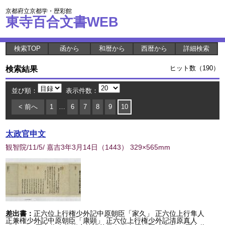
京都府立京都学・歴彩館
東寺百合文書WEB
検索TOP
函から
和暦から
西暦から
詳細検索
検索結果
ヒット数（190）
並び順：
表示件数：
< 前へ
1
…
6
7
8
9
10
太政官申文
観智院/11/5/ 嘉吉3年3月14日
（
1443
） 329×565mm
差出書：
正六位上行権少外記中原朝臣「家久」 正六位上行隼人
正兼権少外記中原朝臣「康顕」 正六位上行権少外記清原真人