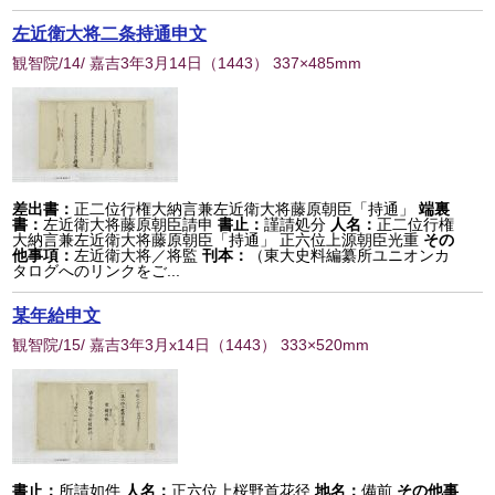
左近衛大将二条持通申文
観智院/14/ 嘉吉3年3月14日
（
1443
） 337×485mm
差出書：
正二位行権大納言兼左近衛大将藤原朝臣「持通」
端裏
書：
左近衛大将藤原朝臣請申
書止：
謹請処分
人名：
正二位行権
大納言兼左近衛大将藤原朝臣「持通」 正六位上源朝臣光重
その
他事項：
左近衛大将／将監
刊本：
（東大史料編纂所ユニオンカ
タログへのリンクをご...
某年給申文
観智院/15/ 嘉吉3年3月x14日
（
1443
） 333×520mm
書止：
所請如件
人名：
正六位上桜野首花径
地名：
備前
その他事