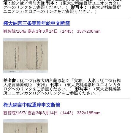
項：
給／掾／備前大掾
刊本：
（東大史料編纂所ユニオンカタロ
グへのリンクをご参照ください。）
影写本：
（東大史料編纂所
ユニオンカタログへのリンクをご参照ください。）
権大納言三条実雅年給申文断簡
観智院/16/6/ 嘉吉3年3月14日
（
1443
） 337×208mm
差出書：
従二位行権大納言藤原朝臣「実雅」
人名：
従二位行権
大納言藤原朝臣「実雅」
刊本：
（東大史料編纂所ユニオンカタ
ログへのリンクをご参照ください。）
影写本：
（東大史料編纂
所ユニオンカタログへのリンクをご参照ください。）
権大納言中院通淳申文断簡
観智院/16/7/ 嘉吉3年3月14日
（
1443
） 332×185mm