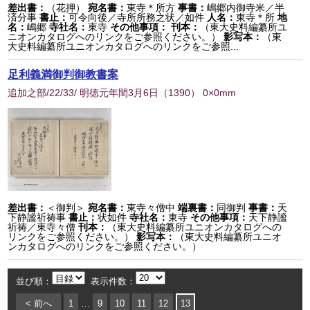
差出書：
（花押）
宛名書：
東寺＊所方
事書：
嶋郷内御寺米／半
済分事
書止：
可令向後／寺所所務之状／如件
人名：
東寺＊所
地
名：
嶋郷
寺社名：
東寺
その他事項：
刊本：
（東大史料編纂所ユ
ニオンカタログへのリンクをご参照ください。）
影写本：
（東
大史料編纂所ユニオンカタログへのリンクをご参照...
足利義満御判御教書案
追加之部/22/33/ 明徳元年閏3月6日
（
1390
） 0×0mm
差出書：
＜御判＞
宛名書：
東寺々僧中
端裏書：
同御判
事書：
天
下静謐祈祷事
書止：
状如件
寺社名：
東寺
その他事項：
天下静謐
祈祷／東寺々僧
刊本：
（東大史料編纂所ユニオンカタログへの
リンクをご参照ください。）
影写本：
（東大史料編纂所ユニオ
ンカタログへのリンクをご参照ください。）
並び順：
表示件数：
< 前へ
1
…
9
10
11
12
13