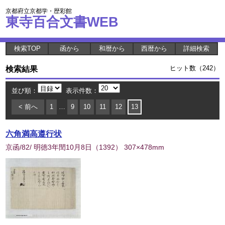
京都府立京都学・歴彩館
東寺百合文書WEB
検索TOP
函から
和暦から
西暦から
詳細検索
検索結果
ヒット数（242）
並び順：
表示件数：
< 前へ
1
…
9
10
11
12
13
六角満高遵行状
京函/82/ 明徳3年閏10月8日
（
1392
） 307×478mm