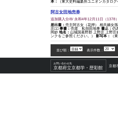
本：
（東大史料編纂所ユニオンカタログ
阿古女田地売券
追加購入分/8/ 永和4年12月11日
（
1378
）
差出書：
売主阿古女（花押） 相共嫡女孫
庄□□
事書：
売渡 私領田地事
書止：
仍
岡妙
地名：
山城国葛野郡 上野庄 上野庄
ンクをご参照ください。）
影写本：
（東
並び順：
表示件数：
お問い合わせ先
京都
京都府立京都学・歴彩館