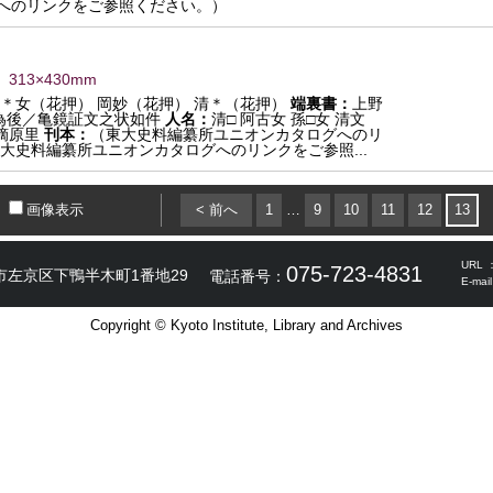
へのリンクをご参照ください。）
 313×430mm
＊女（花押） 岡妙（花押） 清＊（花押）
端裏書：
上野
為後／亀鏡証文之状如件
人名：
清□ 阿古女 孫□女 清文
摘原里
刊本：
（東大史料編纂所ユニオンカタログへのリ
大史料編纂所ユニオンカタログへのリンクをご参照...
画像表示
< 前へ
1
…
9
10
11
12
13
URL 
075-723-4831
市左京区下鴨半木町1番地29
電話番号：
E-mai
Copyright © Kyoto Institute, Library and Archives