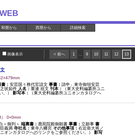
WEB
和暦から
西暦から
詳細検索
画像表示
< 前へ
1
…
9
10
11
12
13
文
32×479mm
裏書：
安芸国々務代官請文
事書：
請申」東寺御領安芸
之状如件
人名：
重連 祖文
刊本：
（東大史料編纂所ユニ
い。）
影写本：
（東大史料編纂所ユニオンカタログへ
8
） 0×0mm
白＜御判＞
端裏書：
鹿苑院殿御願書
事書：
立願事
書
臣義満
寺社名：
東寺八幡宮
その他事項：
右近衛大将／
ニオンカタログへのリンクをご参照ください。）
影写