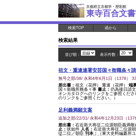
京都府立京都学・歴彩館
東寺百合文書
検索TOP
函から
検索結果
並び順：
表示件数：
祖文・重連連署安芸国々衙職条々請
無号之部/38/ 永和4年6月1日
（
1378
） 3
差出書：
祖文（花押） 重連（花押）
端
国々衛職所務条々事
書止：
仍為後日請文
オンカタログへのリンクをご参照くださ
のリンクをご参照ください。）
足利義満願文案
追加之部/22/31/ 永和4年12月23日
（
137
差出書：
右近衛大将従二位源朝臣義満敬
止：
状如件
人名：
右近衛大将従二位源朝
従二位／朝臣
刊本：
（東大史料編纂所ユ