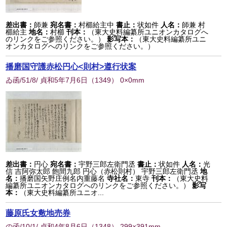
差出書：
師兼
宛名書：
村櫛給主中
書止：
状如件
人名：
師兼 村
櫛給主
地名：
村櫛
刊本：
（東大史料編纂所ユニオンカタログへ
のリンクをご参照ください。）
影写本：
（東大史料編纂所ユニ
オンカタログへのリンクをご参照ください。）
播磨国守護赤松円心<則村>遵行状案
ゐ函/51/8/ 貞和5年7月6日
（
1349
） 0×0mm
差出書：
円心
宛名書：
宇野三郎左衛門丞
書止：
状如件
人名：
光
信 吉阿弥太郎 飽間九郎 円心（赤松則村） 宇野三郎左衛門丞
地
名：
播磨国矢野庄例名内重藤名
寺社名：
東寺
刊本：
（東大史料
編纂所ユニオンカタログへのリンクをご参照ください。）
影写
本：
（東大史料編纂所ユニオ...
藤原氏女敷地売券
の函/10/1/ 貞和4年8月6日
（
1348
） 299×391mm