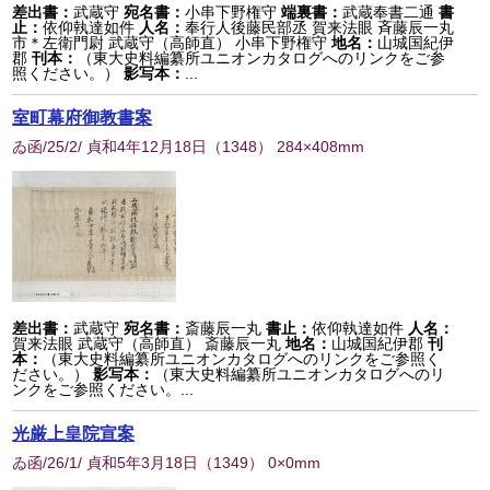
差出書：
武蔵守
宛名書：
小串下野権守
端裏書：
武蔵奉書二通
書
止：
依仰執達如件
人名：
奉行人後藤民部丞 賀来法眼 斉藤辰一丸
市＊左衛門尉 武蔵守（高師直） 小串下野権守
地名：
山城国紀伊
郡
刊本：
（東大史料編纂所ユニオンカタログへのリンクをご参
照ください。）
影写本：
...
室町幕府御教書案
ゐ函/25/2/ 貞和4年12月18日
（
1348
） 284×408mm
差出書：
武蔵守
宛名書：
斎藤辰一丸
書止：
依仰執達如件
人名：
賀来法眼 武蔵守（高師直） 斎藤辰一丸
地名：
山城国紀伊郡
刊
本：
（東大史料編纂所ユニオンカタログへのリンクをご参照く
ださい。）
影写本：
（東大史料編纂所ユニオンカタログへのリ
ンクをご参照ください。...
光厳上皇院宣案
ゐ函/26/1/ 貞和5年3月18日
（
1349
） 0×0mm