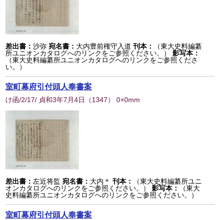
差出書：
沙弥
宛名書：
大内豊前権守入道
刊本：
（東大史料編纂
所ユニオンカタログへのリンクをご参照ください。）
影写本：
（東大史料編纂所ユニオンカタログへのリンクをご参照くださ
い。）
室町幕府引付頭人奉書案
け函/2/17/ 貞和3年7月4日
（
1347
） 0×0mm
差出書：
左近将監
宛名書：
大内＊
刊本：
（東大史料編纂所ユニ
オンカタログへのリンクをご参照ください。）
影写本：
（東大
史料編纂所ユニオンカタログへのリンクをご参照ください。）
室町幕府引付頭人奉書案