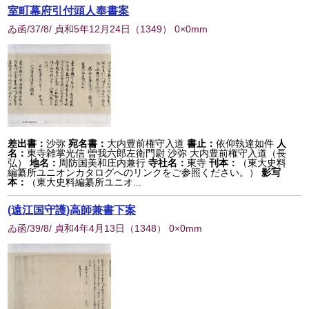
室町幕府引付頭人奉書案
ゐ函/37/8/ 貞和5年12月24日
（
1349
） 0×0mm
差出書：
沙弥
宛名書：
大内豊前権守入道
書止：
依仰執達如件
人
名：
東寺雑掌光信 曽我六郎左衛門尉 沙弥 大内豊前権守入道（長
弘）
地名：
周防国美和庄内兼行
寺社名：
東寺
刊本：
（東大史料
編纂所ユニオンカタログへのリンクをご参照ください。）
影写
本：
（東大史料編纂所ユニオ...
(遠江国守護)高師兼書下案
ゐ函/39/8/ 貞和4年4月13日
（
1348
） 0×0mm