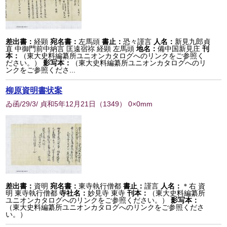
差出書：
経顕
宛名書：
左馬頭
書止：
恐々謹言
人名：
新見九郎貞
直 中御門前中納言 匡遠宿祢 経顕 左馬頭
地名：
備中国新見庄
刊
本：
（東大史料編纂所ユニオンカタログへのリンクをご参照く
ださい。）
影写本：
（東大史料編纂所ユニオンカタログへのリ
ンクをご参照くださ...
柳原資明書状案
ゐ函/29/3/ 貞和5年12月21日
（
1349
） 0×0mm
差出書：
資明
宛名書：
東寺執行僧都
書止：
謹言
人名：
＊右 資
明 東寺執行僧都
寺社名：
妙見寺 東寺
刊本：
（東大史料編纂所
ユニオンカタログへのリンクをご参照ください。）
影写本：
（東大史料編纂所ユニオンカタログへのリンクをご参照くださ
い。）