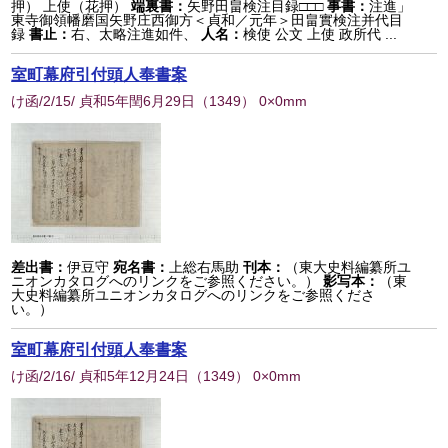
押） 上使（花押）
端裏書：
矢野田畠検注目録□□□
事書：
注進」
東寺御領幡磨国矢野庄西御方＜貞和／元年＞田畠實検注并代目
録
書止：
右、太略注進如件、
人名：
検使 公文 上使 政所代 ...
室町幕府引付頭人奉書案
け函/2/15/ 貞和5年閏6月29日
（
1349
） 0×0mm
差出書：
伊豆守
宛名書：
上総右馬助
刊本：
（東大史料編纂所ユ
ニオンカタログへのリンクをご参照ください。）
影写本：
（東
大史料編纂所ユニオンカタログへのリンクをご参照くださ
い。）
室町幕府引付頭人奉書案
け函/2/16/ 貞和5年12月24日
（
1349
） 0×0mm