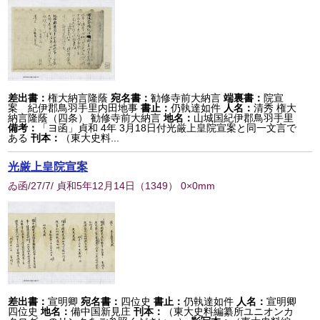
差出書：
権大納言隆蔭
宛名書：
勧修寺前大納言
端裏書：
院宣
案 紀伊郡鳥羽手里内田地事
書止：
仍執達如件
人名：
清秀 権大
納言隆蔭（四条） 勧修寺前大納言
地名：
山城国紀伊郡鳥羽手里
備考：
「ヨ函」貞和 4年 3月18日付光厳上皇院宣案と同一文言で
ある
刊本：
（東大史料...
光厳上皇院宣案
ゐ函/27/7/ 貞和5年12月14日
（
1349
） 0×0mm
差出書：
宣明卿
宛名書：
四位史
書止：
仍執達如件
人名：
宣明卿
四位史
地名：
備中国新見庄
刊本：
（東大史料編纂所ユニオンカ