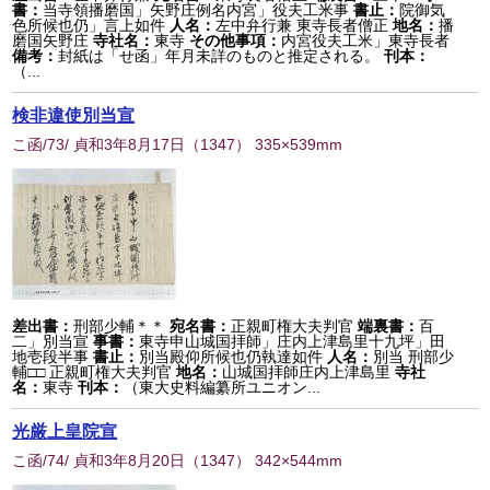
書：
当寺領播磨国」矢野庄例名内宮」役夫工米事
書止：
院御気
色所候也仍」言上如件
人名：
左中弁行兼 東寺長者僧正
地名：
播
磨国矢野庄
寺社名：
東寺
その他事項：
内宮役夫工米」東寺長者
備考：
封紙は「せ函」年月未詳のものと推定される。
刊本：
（...
検非違使別当宣
こ函/73/ 貞和3年8月17日
（
1347
） 335×539mm
差出書：
刑部少輔＊＊
宛名書：
正親町権大夫判官
端裏書：
百
二」別当宣
事書：
東寺申山城国拝師」庄内上津島里十九坪」田
地壱段半事
書止：
別当殿仰所候也仍執達如件
人名：
別当 刑部少
輔□□ 正親町権大夫判官
地名：
山城国拝師庄内上津島里
寺社
名：
東寺
刊本：
（東大史料編纂所ユニオン...
光厳上皇院宣
こ函/74/ 貞和3年8月20日
（
1347
） 342×544mm