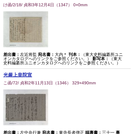
け函/2/18/ 貞和3年12月4日
（
1347
） 0×0mm
差出書：
左近将監
宛名書：
大内＊
刊本：
（東大史料編纂所ユニ
オンカタログへのリンクをご参照ください。）
影写本：
（東大
史料編纂所ユニオンカタログへのリンクをご参照ください。）
光厳上皇院宣
こ函/72/ 貞和2年11月13日
（
1346
） 329×490mm
差出書：
左中弁行兼
宛名書：
東寺長者僧正
端裏書：
三十一
事