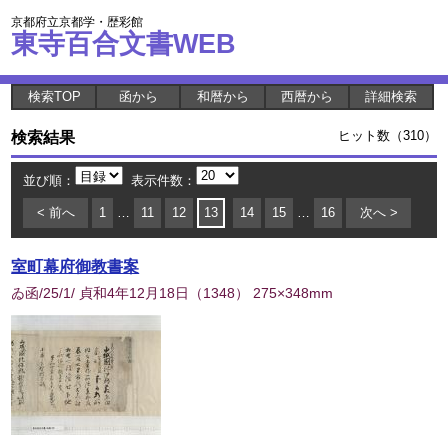
京都府立京都学・歴彩館
東寺百合文書WEB
検索TOP
函から
和暦から
西暦から
詳細検索
検索結果
ヒット数（310）
並び順：
表示件数：
< 前へ
1
…
11
12
13
14
15
…
16
次へ >
室町幕府御教書案
ゐ函/25/1/ 貞和4年12月18日
（
1348
） 275×348mm