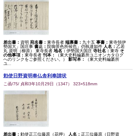
差出書：
資明
宛名書：
東寺長者
端裏書：
九十五
事書：
東寺領伊
勢国大」国庄事
書止：
院御景色所候也」仍執達如件
人名：
乙若
丸 資明（柳原） 東寺長者
地名：
伊勢国大国庄
寺社名：
東寺
そ
の他事項：
東寺長者
刊本：
（東大史料編纂所ユニオンカタログ
へのリンクをご参照ください。）
影写本：
（東大史料編纂所
ユ...
勅使日野資明奉仏舎利奉請状
こ函/75/ 貞和3年10月29日
（
1347
） 323×518mm
差出書：
勅使正三位藤原（花押）
人名：
正三位藤原（日野資