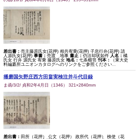
差出書：
売主藤原氏女(花押) 相共宥乗(花押) 子息行弁(花押) 請
人源氏女(花押)
事書：
売渡 地事
書止：
仍沽却状如件
人名：
橘
氏女 行弁 源氏女 宥乗 藤原氏女
地名：
七条櫛笥
刊本：
（東大史
料編纂所ユニオンカタログへのリンクをご参照ください...
播磨国矢野庄西方田畠実検注并斗代目録
ま函/3/2/ 貞和2年4月日
（
1346
） 321×2840mm
差出書：
田所（花押） 公文（花押） 政所代（花押） 検使（花