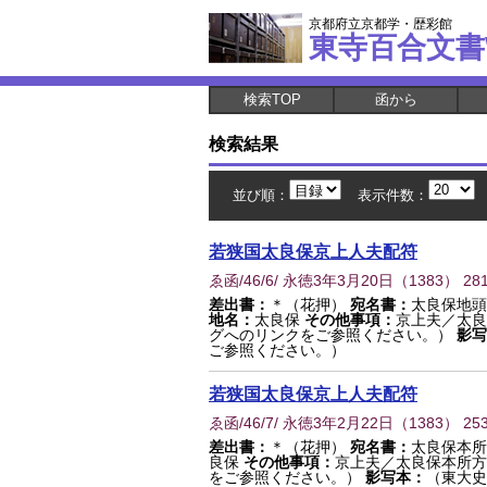
京都府立京都学・歴彩館
東寺百合文書
検索TOP
函から
検索結果
並び順：
表示件数：
若狭国太良保京上人夫配符
ゑ函/46/6/ 永徳3年3月20日
（
1383
） 28
差出書：
＊（花押）
宛名書：
太良保地頭
地名：
太良保
その他事項：
京上夫／太良
グへのリンクをご参照ください。）
影写
ご参照ください。）
若狭国太良保京上人夫配符
ゑ函/46/7/ 永徳3年2月22日
（
1383
） 25
差出書：
＊（花押）
宛名書：
太良保本所
良保
その他事項：
京上夫／太良保本所方
をご参照ください。）
影写本：
（東大史