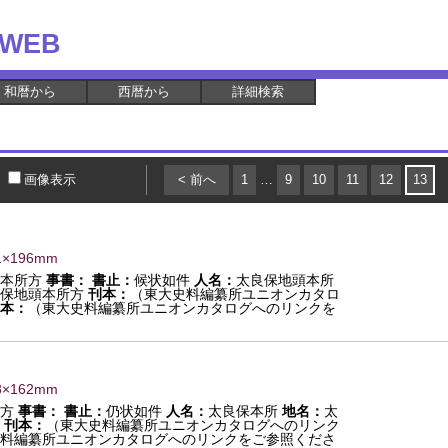
WEB
和暦から
西暦から
詳細検索
画像表示
< 前へ
1
…
9
10
11
12
13
1×196mm
本所方
事書：
書止：
候状如件
人名：
太良保地頭本所
保地頭本所方
刊本：
（東大史料編纂所ユニオンカタロ
本：
（東大史料編纂所ユニオンカタログへのリンクを
3×162mm
方
事書：
書止：
仍状如件
人名：
太良保本所
地名：
太
刊本：
（東大史料編纂所ユニオンカタログへのリンク
料編纂所ユニオンカタログへのリンクをご参照くださ