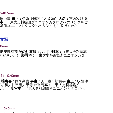
0×487mm
領田地事
書止：
仍為後日譲／之状如件
人名：
宮内次郎 兵
本：
（東大史料編纂所ユニオンカタログへのリンクをご
纂所ユニオンカタログへのリンクをご参照くださ
文写
×0mm
助安部有茂
その他事項：
八足門
刊本：
（東大史料編纂
ください。）
影写本：
（東大史料編纂所ユニオンカタ
81
） 0×0mm
端裏書：
同御判案
事書：
天下泰平祈祷事
書止：
状如件
平祈祷／仁王経／東寺々僧
刊本：
（東大史料編纂所ユニ
い。）
影写本：
（東大史料編纂所ユニオンカタログへ
） 0×0mm