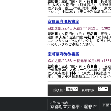
差出書：
左衛門佐＜判＞
宛名書：
長者僧
件
人名：
左衛門佐（斯波義将） 長者僧
佐／長者／僧正／鴨社雑掌
刊本：
（東大
さい。）
影写本：
（東大史料編纂所ユニ
室町幕府御教書案
追加之部/22/45/ 永徳2年4月12日
（
1382
差出書：
左衛門佐＜判＞
宛名書：
東寺々
達如件
人名：
左衛門佐
寺社名：
稲荷社 
ニオンカタログへのリンクをご参照くだ
へのリンクをご参照ください。）
室町幕府御教書案
追加之部/22/55/ 永徳元年10月4日
（
138
差出書：
左衛門佐＜判＞
宛名書：
一色右
依仰執達如件
人名：
一色右馬頭 左衛門
佐／東寺雑掌
刊本：
（東大史料編纂所ユ
本：
（東大史料編纂所ユニオンカタログ
並び順：
表示件数：
お問い合わせ先
京都
京都府立京都学・歴彩館