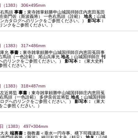
日
（
1383
） 306×495mm
右馬頭
事書：
東寺雑掌頼勝申山城国拝師庄内恵田菟田
 左衛門佐（斯波義将） 一色右馬頭（詮範）
地名：
山城
ンカタログへのリンクをご参照ください。）
影写本：
リンクをご参照ください。）
日
（
1383
） 317×486mm
庫允
事書：
東寺雑掌頼勝申山城国拝師庄内恵田菟田事
 右馬頭（一色詮範） 尾山兵庫允
地名：
山城国拝師庄
刊
へのリンクをご参照ください。）
影写本：
（東大史料
参照ください。）
日
（
1383
） 318×487mm
左近将監
事書：
東寺雑掌頼勝申山城国拝師庄内恵田菟
 右馬頭（一色詮範） 多伊良佐近将監
地名：
山城国拝師
ログへのリンクをご参照ください。）
影写本：
（東大
をご参照ください。）
4日
（
1383
） 497×304mm
大夫
端裏書：
御教書＜垂水一円寺事、構下司職違乱被
左衛門佐義将（斯波） 細川右京大夫（頼元）
地名：
山城