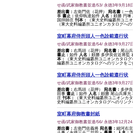
せ函/武家御教書並達/53/ 永徳3年9月18
差出書：
左衛門佐（花押）
宛名書：
一色
事
書止：
依仰執達如件
人名：
頼勝 円琳
国拝師庄
刊本：
（東大史料編纂所ユニオ
（東大史料編纂所ユニオンカタログへの
室町幕府侍所頭人一色詮範遵行状
せ函/武家御教書並達/54/ 永徳3年9月27
差出書：
右馬頭（花押）
宛名書：
尾山兵
書止：
如件
人名：
頼勝 多伊良佐近将監
本：
（東大史料編纂所ユニオンカタログ
編纂所ユニオンカタログへのリンクをご
室町幕府侍所頭人一色詮範遵行状
せ函/武家御教書並達/55/ 永徳3年9月27
差出書：
右馬頭（花押）
宛名書：
多伊良
田事
書止：
如件
人名：
頼勝 尾山兵庫允
庄
刊本：
（東大史料編纂所ユニオンカタ
史料編纂所ユニオンカタログへのリンク
室町幕府御教書封紙
せ函/武家御教書並達/56/ 永徳3年12月2
差出書：
左衛門佐義将
宛名書：
細河右京
止事／永徳三十二廿四＞
事書：
人名：