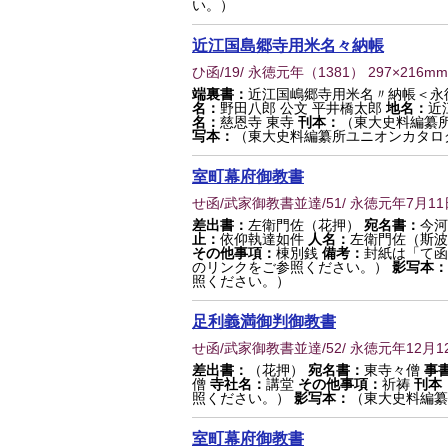
い。）
近江国島郷寺用米名々納帳
ひ函/19/ 永徳元年
（
1381
） 297×216mm
端裏書：
近江国嶋郷寺用米名〃納帳＜永
名：
野田八郎 公文 平井橋太郎
地名：
近
名：
慈恩寺 東寺
刊本：
（東大史料編纂
写本：
（東大史料編纂所ユニオンカタロ
室町幕府御教書
せ函/武家御教書並達/51/ 永徳元年7月11
差出書：
左衛門佐（花押）
宛名書：
今河
止：
依仰執達如件
人名：
左衛門佐（斯波
その他事項：
棟別銭
備考：
封紙は「て函
のリンクをご参照ください。）
影写本：
照ください。）
足利義満御判御教書
せ函/武家御教書並達/52/ 永徳元年12月1
差出書：
（花押）
宛名書：
東寺々僧
事
僧
寺社名：
講堂
その他事項：
祈祷
刊本
照ください。）
影写本：
（東大史料編纂
室町幕府御教書