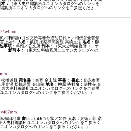
刊本：
（東大史料編纂所ユニオンカタログへのリンクを
編纂所ユニオンカタログへのリンクをご参照くださ
9×454mm
察／律師詮●并公文所等非分違乱任代々／相伝旨全管領
言上如件
人名：
叡鎮 按察律師詮緩 高橋是法
地名：
柳
他事項：
年預／公文所
刊本：
（東大史料編纂所ユニオ
。）
影写本：
（東大史料編纂所ユニオンカタログへの
0mm
 松橋道賢
宛名書：
奉寄 金山院
事書：
書止：
仍永奉寄
座光深 松橋道賢 金山院
地名：
柳原
寺社名：
法性寺 金
（東大史料編纂所ユニオンカタログへのリンクをご参照
ユニオンカタログへのリンクをご参照ください。）
0×407mm
 私領田地事
書止：
仍ゆつり状／如件
人名：
兵衛五郎 彦
東大史料編纂所ユニオンカタログへのリンクをご参照く
ニオンカタログへのリンクをご参照ください。）