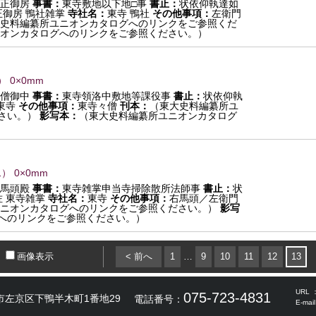
正御房
事書：
東寺敷地以下地□事
書止：
状依仰執達如
正御房 鴨社雑掌
寺社名：
東寺 鴨社
その他事項：
左衛門
史料編纂所ユニオンカタログへのリンクをご参照くだ
オンカタログへのリンクをご参照ください。）
） 0×0mm
僧御中
事書：
東寺領洛中敷地等課役事
書止：
状依仰執
東寺
その他事項：
東寺々僧
刊本：
（東大史料編纂所ユ
さい。）
影写本：
（東大史料編纂所ユニオンカタログ
1
） 0×0mm
馬頭殿
事書：
東寺雑掌申当寺掃除散所法師事
書止：
状
佐 東寺雑掌
寺社名：
東寺
その他事項：
右馬頭／左衛門
ニオンカタログへのリンクをご参照ください。）
影写
へのリンクをご参照ください。）
画像表示
< 前へ
1
…
9
10
11
12
13
URL 
075-723-4831
市左京区下鴨半木町1番地29
電話番号：
E-mai