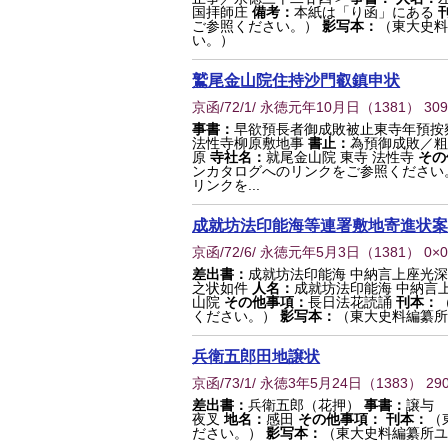
国拝師庄
備考：
本紙は「り函」にある
ご参照ください。）
影写本：
（東大史料
い。）
鷲尾金山院住持沙門叡鎮申状
京函/72/1/ 永徳元年10月日
（
1381
） 30
事書：
早欲預長者御成敗被止東寺年預按
法性寺柳原敷地事
書止：
為預御成敗／粗
原
寺社名：
就尾金山院 東寺 法性寺
その
ンカタログへのリンクをご参照ください
リンクを...
成就坊法印能海等連署敷地寄進状案
京函/72/6/ 永徳元年5月3日
（
1381
） 0×
差出書：
成就坊法印能海 中納言上座光深
之状如件
人名：
成就坊法印能海 中納言上
山院
その他事項：
長日法花読誦
刊本：
ください。）
影写本：
（東大史料編纂所
兵衛五郎田地譲状
京函/73/1/ 永徳3年5月24日
（
1383
） 29
差出書：
兵衛五郎（花押）
事書：
譲与
夜叉
地名：
感田
その他事項：
刊本：
（
ださい。）
影写本：
（東大史料編纂所ユ