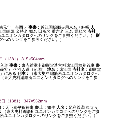
徳元年 辛酉＞
事書：
近江国嶋郷寺用米名〃納帳
人
江国嶋郷 金持名 郷名 田所名 重吉名 三名 乗願名
寺社
所ユニオンカタログへのリンクをご参照ください。）
影
グへのリンクをご参照ください。）
日
（
1381
） 315×504mm
入道
事書：
東寺雑掌申御影堂造営料遠江国棟別銭事
書
義将） 今河入道（範国）
地名：
遠江国
寺社名：
御影堂
」にある
刊本：
（東大史料編纂所ユニオンカタログへ
（東大史料編纂所ユニオンカタログへのリンクをご参
2日
（
1381
） 347×562mm
書：
天下泰平祈祷事
書止：
如件
人名：
足利義満 東寺々
：
（東大史料編纂所ユニオンカタログへのリンクをご参
所ユニオンカタログへのリンクをご参照ください。）