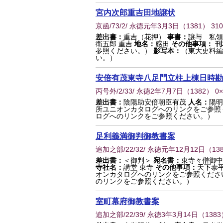
宮内次郎重吉田地譲状
京函/73/2/ 永徳元年3月3日
（
1381
） 31
差出書：
重吉（花押）
事書：
譲与 私
衛五郎 重吉
地名：
感田
その他事項：
刊
参照ください。）
影写本：
（東大史料編
い。）
安倍有茂東寺八足門立柱上棟日時勘
丙号外/2/33/ 永徳2年7月7日
（
1382
） 0
差出書：
陰陽助安倍朝臣有茂
人名：
陽明
所ユニオンカタログへのリンクをご参照
ログへのリンクをご参照ください。）
足利義満御判御教書案
追加之部/22/32/ 永徳元年12月12日
（
13
差出書：
＜御判＞
宛名書：
東寺々僧御中
寺社名：
講堂 東寺
その他事項：
天下泰
オンカタログへのリンクをご参照くださ
のリンクをご参照ください。）
室町幕府御教書案
追加之部/22/39/ 永徳3年3月14日
（
1383