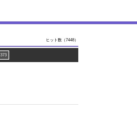
ヒット数（7448）
373