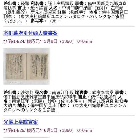
差出書：
経顕
宛名書：
謹上左馬頭殿
事書：
備中国新見九郎貞直
濫妨事
書止：
恐々謹言
人名：
中御門前中納言（宣明） 左馬頭
（足利義詮） 新見九郎貞直 経顕（勧修寺）
地名：
備中国新見庄
刊本：
（東大史料編纂所ユニオンカタログへのリンクをご参照
ください。）
影写本：
（東...
室町幕府引付頭人奉書案
ひ函/14/24/ 観応元年3月8日
（
1350
） 0×0mm
差出書：
沙弥判
宛名書：
南遠江守殿
端裏書：
武家奉書案
事書：
備中国新見庄雑掌定勝申当庄領家職事
書止：
依仰執達如件
人
名：
南遠江守（宗継） 沙弥（佐々木導誉） 新見九郎貞直 勧修寺
大納言
地名：
備中国新見庄
刊本：
（東大史料編纂所ユニオンカ
タログへのリンクをご参照...
光厳上皇院宣案
ひ函/14/25/ 観応元年6月1日
（
1350
） 0×0mm