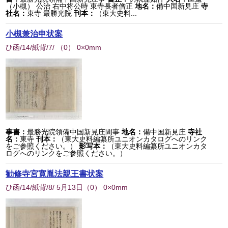
（小槻） 公治 右中将公時 東寺長者僧正
地名：
備中国新見庄
寺
社名：
東寺 最勝光院
刊本：
（東大史料...
小槻兼治申状案
ひ函/14/紙背/7/
（
0
） 0×0mm
事書：
最勝光院領備中国新見庄間事
地名：
備中国新見庄
寺社
名：
東寺
刊本：
（東大史料編纂所ユニオンカタログへのリンク
をご参照ください。）
影写本：
（東大史料編纂所ユニオンカタ
ログへのリンクをご参照ください。）
勧修寺宮寛胤法親王書状案
ひ函/14/紙背/8/ 5月13日
（
0
） 0×0mm