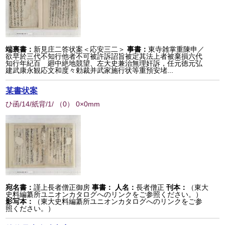
端裏書：
新見庄二答状案＜応安三二＞
事書：
東寺雑掌重陳申／
欲早於三代不知行他者不可被許訴詔旨被定其法上者被棄損六代
知行年紀百 廻中絶地競望、左大史兼治無理奸訴，任元徳元弘
建武康永観応文和度々勅裁并武家施行状等重預安堵...
某書状案
ひ函/14/紙背/1/
（
0
） 0×0mm
宛名書：
謹上長者僧正御房
事書：
人名：
長者僧正
刊本：
（東大
史料編纂所ユニオンカタログへのリンクをご参照ください。）
影写本：
（東大史料編纂所ユニオンカタログへのリンクをご参
照ください。）