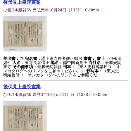
後伏見上皇院宣案
ひ函/14/紙背/2/ 元弘元年10月24日
（
1331
） 0×0mm
差出書：
判
宛名書：
謹上東寺長者僧正御房
事書：
書止：
仍執達
如件
人名：
東寺長者僧正
地名：
備中国新見庄
寺社名：
最勝光院
東寺
その他事項：
最勝光院執務
刊本：
（東大史料編纂所ユニオ
ンカタログへのリンクをご参照ください。）
影写本：
（東大史
料編纂所ユニオンカタログへのリンクをご参照くだ...
後伏見上皇院宣案
ひ函/14/紙背/3/ 嘉暦3年10月x（11）日
（
1328
） 0×0mm