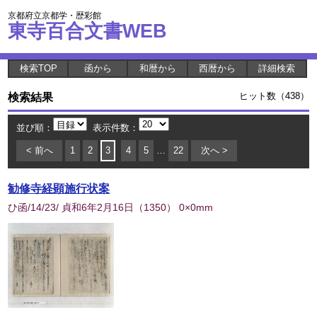
京都府立京都学・歴彩館
東寺百合文書WEB
検索TOP
函から
和暦から
西暦から
詳細検索
検索結果
ヒット数（438）
並び順：
表示件数：
< 前へ
1
2
3
4
5
…
22
次へ >
勧修寺経顕施行状案
ひ函/14/23/ 貞和6年2月16日
（
1350
） 0×0mm