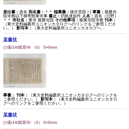
差出書：
資名
宛名書：
＊＊
端裏書：
後伏見院〃[
事書：
最勝光
院寺務以下御寄附東寺事
書止：
仍執達如件
人名：
資名（日野）
＊＊
寺社名：
東寺 最勝光院
その他事項：
最勝光院寺務
刊本：
（東大史料編纂所ユニオンカタログへのリンクをご参照くださ
い。）
影写本：
（東大史料編纂所ユニオンカタログへ...
某書状
ひ函/14/紙背/4/
（
0
） 0×0mm
事書：
刊本：
（東大史料編纂所ユニオンカタログへのリンクを
ご参照ください。）
影写本：
（東大史料編纂所ユニオンカタロ
グへのリンクをご参照ください。）
某書状
ひ函/14/紙背/5/
（
0
） 0×0mm