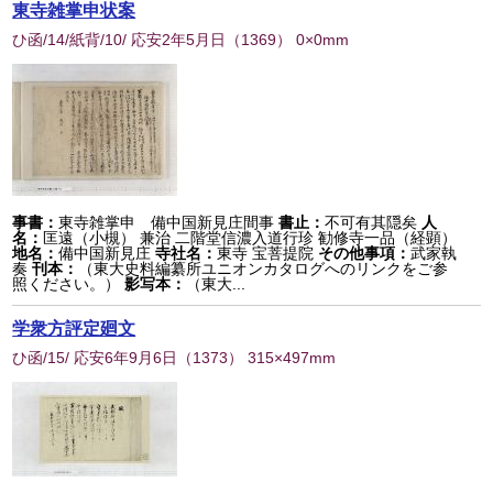
東寺雑掌申状案
ひ函/14/紙背/10/ 応安2年5月日
（
1369
） 0×0mm
事書：
東寺雑掌申 備中国新見庄間事
書止：
不可有其隠矣
人
名：
匡遠（小槻） 兼治 二階堂信濃入道行珍 勧修寺一品（経顕）
地名：
備中国新見庄
寺社名：
東寺 宝菩提院
その他事項：
武家執
奏
刊本：
（東大史料編纂所ユニオンカタログへのリンクをご参
照ください。）
影写本：
（東大...
学衆方評定廻文
ひ函/15/ 応安6年9月6日
（
1373
） 315×497mm