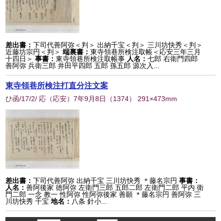
差出書：
下司代善阿弥＜判＞ 出納千宝＜判＞ 三川坊快秀＜判＞
近藤坊宗円＜判＞
端裏書：
東寺領巷所検注取帳＜応安三年三月
十四日＞
事書：
東寺領巷所検注取帳事
人名：
七郎 右衛門四郎
善阿弥 兵衛三郎 井田平四郎 五郎 孫五郎 源次入...
東寺領巷所検注打直分注文案
ひ函/17/2/ 応（応安）7年9月8日
（
1374
） 291×473mm
差出書：
下司代善阿弥 出納千宝 三川坊快秀 ＊藤名宗円
事書：
人名：
善阿後家 徳阿弥 左衛門三郎 五郎二郎 左衛門二郎 平内 衛
門二郎 一念 教一 性阿弥 性阿弥後家 善願 ＊藤名宗円 善阿弥 三
川坊快秀 千宝
地名：
八条 針小...