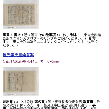
事書：
書止：
恐々謹言
その他事項：
にわし
刊本：
（東大史料編
纂所ユニオンカタログへのリンクをご参照ください。）
影写
本：
（東大史料編纂所ユニオンカタログへのリンクをご参照く
ださい。）
後光厳天皇綸旨案
ひ函/14/紙背/6/ 4月4日
（
0
） 0×0mm
差出書：
右中将公時
宛名書：
謹上東寺長者僧正御房
端裏書：
最
勝光院方引付＜応安二年 新見庄事匡遠公治状并具書等＞
事
書：
最勝光院領備中国新見庄事
書止：
仍執達如件
人名：
匡遠