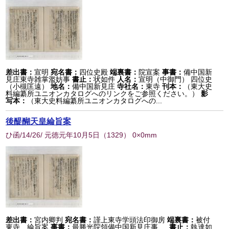
差出書：
宣明
宛名書：
四位史殿
端裏書：
院宣案
事書：
備中国新
見庄東寺雑掌濫妨事
書止：
状如件
人名：
宣明（中御門） 四位史
（小槻匡遠）
地名：
備中国新見庄
寺社名：
東寺
刊本：
（東大史
料編纂所ユニオンカタログへのリンクをご参照ください。）
影
写本：
（東大史料編纂所ユニオンカタログへの...
後醍醐天皇綸旨案
ひ函/14/26/ 元徳元年10月5日
（
1329
） 0×0mm
差出書：
宮内卿判
宛名書：
謹上東寺学頭法印御房
端裏書：
被付
東寺 綸旨案
事書：
最勝光院領備中国新見庄事
書止：
執達如