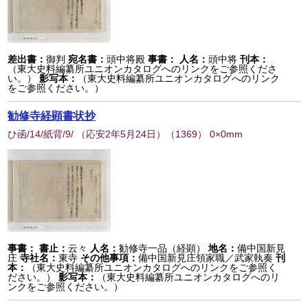
差出書：
御判
宛名書：
頭中将殿
事書：
人名：
頭中将
刊本：
（東大史料編纂所ユニオンカタログへのリンクをご参照くださ
い。）
影写本：
（東大史料編纂所ユニオンカタログへのリンク
をご参照ください。）
勧修寺経顕書状抄
ひ函/14/紙背/9/ （応安2年5月24日）
（
1369
） 0×0mm
事書：
書止：
云々
人名：
勧修寺一品（経顕）
地名：
備中国新見
庄
寺社名：
東寺
その他事項：
備中国新見庄領家職／武家執奏
刊
本：
（東大史料編纂所ユニオンカタログへのリンクをご参照く
ださい。）
影写本：
（東大史料編纂所ユニオンカタログへのリ
ンクをご参照ください。）