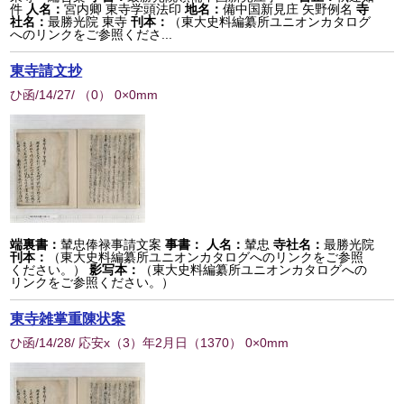
件
人名：
宮内卿 東寺学頭法印
地名：
備中国新見庄 矢野例名
寺
社名：
最勝光院 東寺
刊本：
（東大史料編纂所ユニオンカタログ
へのリンクをご参照くださ...
東寺請文抄
ひ函/14/27/
（
0
） 0×0mm
端裏書：
輦忠俸禄事請文案
事書：
人名：
輦忠
寺社名：
最勝光院
刊本：
（東大史料編纂所ユニオンカタログへのリンクをご参照
ください。）
影写本：
（東大史料編纂所ユニオンカタログへの
リンクをご参照ください。）
東寺雑掌重陳状案
ひ函/14/28/ 応安x（3）年2月日
（
1370
） 0×0mm