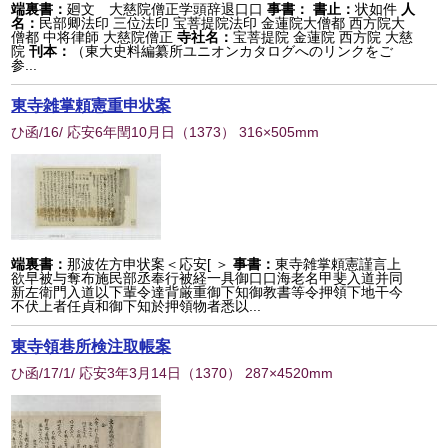
端裏書：
廻文 大慈院僧正学頭辞退口口
事書：
書止：
状如件
人
名：
民部卿法印 三位法印 宝菩提院法印 金蓮院大僧都 西方院大
僧都 中将律師 大慈院僧正
寺社名：
宝菩提院 金蓮院 西方院 大慈
院
刊本：
（東大史料編纂所ユニオンカタログへのリンクをご
参...
東寺雑掌頼憲重申状案
ひ函/16/ 応安6年閏10月日
（
1373
） 316×505mm
端裏書：
那波佐方申状案＜応安[ ＞
事書：
東寺雑掌頼憲謹言上
欲早被与奪布施民部丞奉行被経一具御口口海老名甲斐入道并同
新左衛門入道以下輩令達背厳重御下知御教書等令押領下地干今
不伏上者任貞和御下知於押領物者悉以...
東寺領巷所検注取帳案
ひ函/17/1/ 応安3年3月14日
（
1370
） 287×4520mm