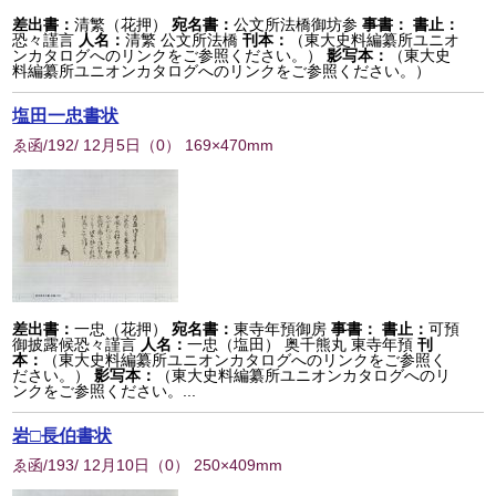
差出書：
清繁（花押）
宛名書：
公文所法橋御坊参
事書：
書止：
恐々謹言
人名：
清繁 公文所法橋
刊本：
（東大史料編纂所ユニオ
ンカタログへのリンクをご参照ください。）
影写本：
（東大史
料編纂所ユニオンカタログへのリンクをご参照ください。）
塩田一忠書状
ゑ函/192/ 12月5日
（
0
） 169×470mm
差出書：
一忠（花押）
宛名書：
東寺年預御房
事書：
書止：
可預
御披露候恐々謹言
人名：
一忠（塩田） 奥千熊丸 東寺年預
刊
本：
（東大史料編纂所ユニオンカタログへのリンクをご参照く
ださい。）
影写本：
（東大史料編纂所ユニオンカタログへのリ
ンクをご参照ください。...
岩□長伯書状
ゑ函/193/ 12月10日
（
0
） 250×409mm