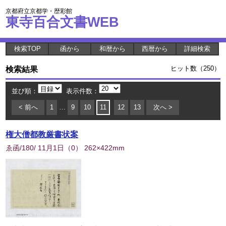
京都府立京都学・歴彩館
東寺百合文書WEB
検索TOP
函から
和暦から
西暦から
詳細検索
検索結果
ヒット数（250）
並び順：
表示件数：
< 前へ
1
…
9
10
11
12
13
次へ >
権大僧都教厳書状案
ゑ函/180/ 11月1日
（
0
） 262×422mm