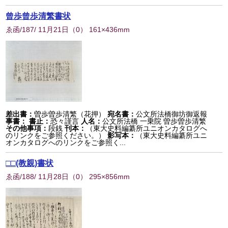
曾歩曾歩清繁書状
ゑ函/187/ 11月21日
（
0
） 161×436mm
差出書：
曽歩曽歩清繁（花押）
宛名書：
公文所法橋御坊御返報
事書：
書止：
恐々謹言
人名：
公文所法橋 一乗院 曽歩曽歩清繁
その他事項：
段銭
刊本：
（東大史料編纂所ユニオンカタログへ
のリンクをご参照ください。）
影写本：
（東大史料編纂所ユニ
オンカタログへのリンクをご参照く...
□□(教親)書状
ゑ函/188/ 11月28日
（
0
） 295×856mm