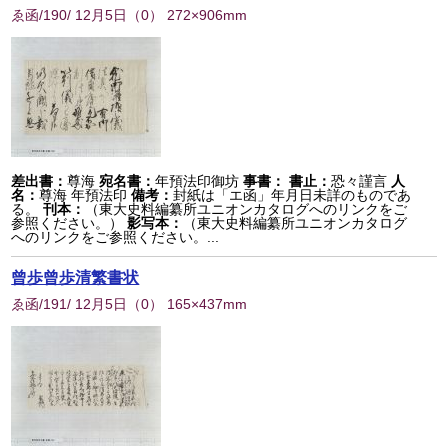
ゑ函/190/ 12月5日
（
0
） 272×906mm
差出書：
尊海
宛名書：
年預法印御坊
事書：
書止：
恐々謹言
人
名：
尊海 年預法印
備考：
封紙は「エ函」年月日未詳のものであ
る。
刊本：
（東大史料編纂所ユニオンカタログへのリンクをご
参照ください。）
影写本：
（東大史料編纂所ユニオンカタログ
へのリンクをご参照ください。...
曾歩曾歩清繁書状
ゑ函/191/ 12月5日
（
0
） 165×437mm