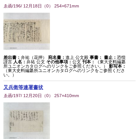
ゑ函/196/ 12月18日
（
0
） 254×671mm
差出書：
弁祐（花押）
宛名書：
進上 公文殿
事書：
書止：
恐惶
謹言
人名：
弁祐 公文
その他事項：
公文
刊本：
（東大史料編纂
所ユニオンカタログへのリンクをご参照ください。）
影写本：
（東大史料編纂所ユニオンカタログへのリンクをご参照くださ
い。）
又兵衛等連署書状
ゑ函/197/ 12月20日
（
0
） 257×410mm