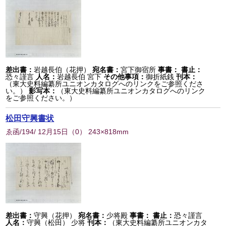
差出書：
岩越長伯（花押）
宛名書：
宮下御宿所
事書：
書止：
恐々謹言
人名：
岩越長伯 宮下
その他事項：
御折紙銭
刊本：
（東大史料編纂所ユニオンカタログへのリンクをご参照くださ
い。）
影写本：
（東大史料編纂所ユニオンカタログへのリンク
をご参照ください。）
松田守興書状
ゑ函/194/ 12月15日
（
0
） 243×818mm
差出書：
守興（花押）
宛名書：
少将殿
事書：
書止：
恐々謹言
人名：
守興（松田） 少将
刊本：
（東大史料編纂所ユニオンカタ