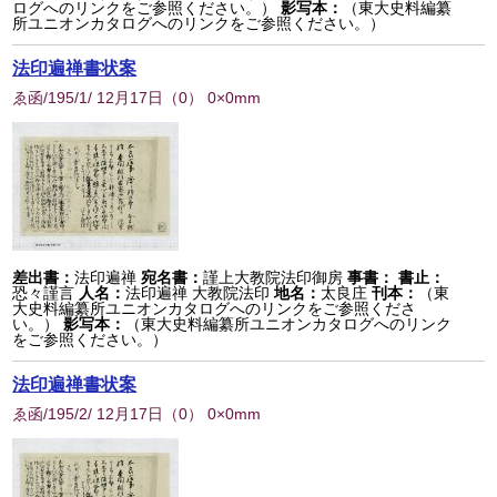
ログへのリンクをご参照ください。）
影写本：
（東大史料編纂
所ユニオンカタログへのリンクをご参照ください。）
法印遍禅書状案
ゑ函/195/1/ 12月17日
（
0
） 0×0mm
差出書：
法印遍禅
宛名書：
謹上大教院法印御房
事書：
書止：
恐々謹言
人名：
法印遍禅 大教院法印
地名：
太良庄
刊本：
（東
大史料編纂所ユニオンカタログへのリンクをご参照くださ
い。）
影写本：
（東大史料編纂所ユニオンカタログへのリンク
をご参照ください。）
法印遍禅書状案
ゑ函/195/2/ 12月17日
（
0
） 0×0mm