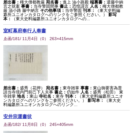
差出書：
権大僧都教厳
宛名書：
進上 油小路殿
端裏書：
遣藤中納
言之状案
事書：
当寺警固間事
書止：
恐惶謹言
人名：
権大僧都教
厳 油小路 藤中納言
その他事項：
当寺警固
刊本：
（東大史料編
纂所ユニオンカタログへのリンクをご参照ください。）
影写
本：
（東大史料編纂所ユニオンカタログへの...
室町幕府奉行人奉書
ゑ函/181/ 11月4日
（
0
） 263×415mm
差出書：
盛秀（花押）
宛名書：
東寺雑掌
事書：
東山御要害為普
請当寺境内門前己下人夫事
書止：
仍如件
人名：
盛秀（松田） 東
寺雑掌
地名：
東山
寺社名：
東寺
刊本：
（東大史料編纂所ユニオ
ンカタログへのリンクをご参照ください。）
影写本：
（東大史
料編纂所ユニオンカタログへのリンク...
安井宗運書状
ゑ函/182/ 11月8日
（
0
） 245×405mm