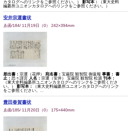
カタログへのリンクをご参照ください。）
影写本：
（東大史料
編纂所ユニオンカタログへのリンクをご参照ください。）
安井宗運書状
ゑ函/184/ 11月19日
（
0
） 242×394mm
差出書：
宗運（花押）
宛名書：
宝厳院 観智院 御返報
事書：
書
止：
恐々謹言
人名：
宗運（安井） 宝厳院 観智院 松源
刊本：
（東大史料編纂所ユニオンカタログへのリンクをご参照くださ
い。）
影写本：
（東大史料編纂所ユニオンカタログへのリンク
をご参照ください。...
豊田春賀書状
ゑ函/185/ 11月20日
（
0
） 175×440mm