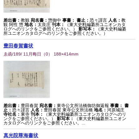
差出書：
教観
宛名書：
惣御中
事書：
書止：
恐々謹言
人名：
教
観 阿性 惣
地名：
太良庄
刊本：
（東大史料編纂所ユニオンカタ
ログへのリンクをご参照ください。）
影写本：
（東大史料編纂
所ユニオンカタログへのリンクをご参照ください。）
豊田春賀書状
ゑ函/189/ 11月晦日
（
0
） 188×414mm
差出書：
豊田春賀
宛名書：
東寺公文所法橋御坊御返報
事書：
書
止：
恐々謹言
人名：
豊田春賀 東寺公文所法橋
地名：
河原城庄
寺社名：
東寺
刊本：
（東大史料編纂所ユニオンカタログへのリ
ンクをご参照ください。）
影写本：
（東大史料編纂所ユニオン
カタログへのリンクをご参照ください。...
真光院尊海書状