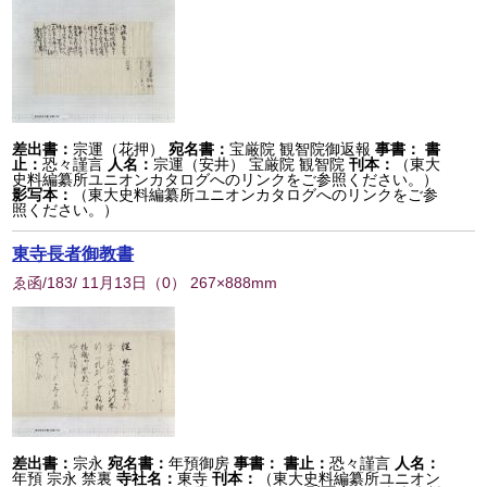
差出書：
宗運（花押）
宛名書：
宝厳院 観智院御返報
事書：
書
止：
恐々謹言
人名：
宗運（安井） 宝厳院 観智院
刊本：
（東大
史料編纂所ユニオンカタログへのリンクをご参照ください。）
影写本：
（東大史料編纂所ユニオンカタログへのリンクをご参
照ください。）
東寺長者御教書
ゑ函/183/ 11月13日
（
0
） 267×888mm
差出書：
宗永
宛名書：
年預御房
事書：
書止：
恐々謹言
人名：
年預 宗永 禁裏
寺社名：
東寺
刊本：
（東大史料編纂所ユニオン