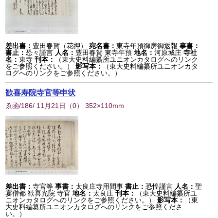
差出書：
豊田春賀（花押）
宛名書：
東寺年預御房御返報
事書：
書止：
恐々謹言
人名：
豊田春賀 東寺年預
地名：
河原城庄
寺社
名：
東寺
刊本：
（東大史料編纂所ユニオンカタログへのリンク
をご参照ください。）
影写本：
（東大史料編纂所ユニオンカタ
ログへのリンクをご参照ください。）
歓喜寿院寺官等申状
ゑ函/186/ 11月21日
（
0
） 352×110mm
差出書：
寺官等
事書：
太良庄寺用間事
書止：
恐惶謹言
人名：
聖
宴僧都 歓喜光院 寺官
地名：
太良庄
刊本：
（東大史料編纂所ユ
ニオンカタログへのリンクをご参照ください。）
影写本：
（東
大史料編纂所ユニオンカタログへのリンクをご参照くださ
い。）