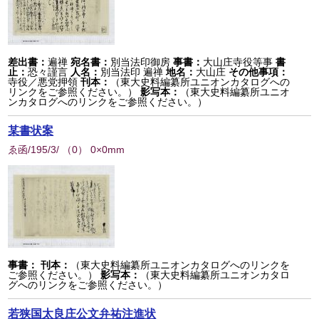
差出書：
遍禅
宛名書：
別当法印御房
事書：
大山庄寺役等事
書
止：
恐々謹言
人名：
別当法印 遍禅
地名：
大山庄
その他事項：
寺役／悪党押領
刊本：
（東大史料編纂所ユニオンカタログへの
リンクをご参照ください。）
影写本：
（東大史料編纂所ユニオ
ンカタログへのリンクをご参照ください。）
某書状案
ゑ函/195/3/
（
0
） 0×0mm
事書：
刊本：
（東大史料編纂所ユニオンカタログへのリンクを
ご参照ください。）
影写本：
（東大史料編纂所ユニオンカタロ
グへのリンクをご参照ください。）
若狭国太良庄公文弁祐注進状