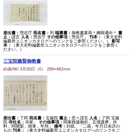
差出書：
惣在庁
宛名書：
判
端裏書：
御教書案両＊綱両通向＊
書
止：
謹言
人名：
惣在庁
その他事項：
惣在庁」
刊本：
（東大史料
編纂所ユニオンカタログへのリンクをご参照ください。）
影写
本：
（東大史料編纂所ユニオンカタログへのリンクをご参照く
ださい。）
三宝院義賢御教書
め函/96/ 3月30日
（
0
） 289×482mm
差出書：
了阿
宛名書：
宝厳院
書止：
恐々謹言
人名：
了阿 宝厳
院
寺社名：
寺家」
その他事項：
関東静謐御祈」五壇護摩」供
料」阿闍梨」雑掌」年預」
備考：
封紙、「二函」年月日未詳の
もの
刊本：
（東大史料編纂所ユニオンカタログへのリンクをご