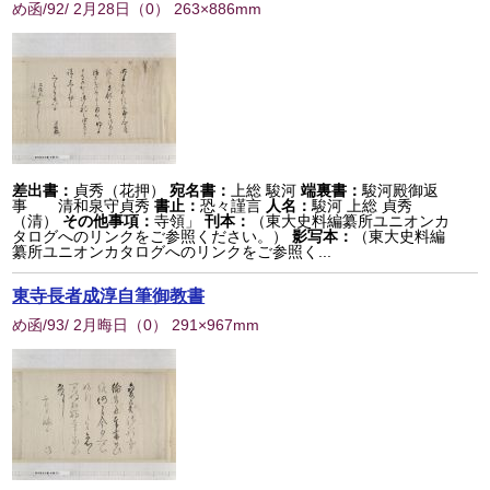
め函/92/ 2月28日
（
0
） 263×886mm
差出書：
貞秀（花押）
宛名書：
上総 駿河
端裏書：
駿河殿御返
事 清和泉守貞秀
書止：
恐々謹言
人名：
駿河 上総 貞秀
（清）
その他事項：
寺領」
刊本：
（東大史料編纂所ユニオンカ
タログへのリンクをご参照ください。）
影写本：
（東大史料編
纂所ユニオンカタログへのリンクをご参照く...
東寺長者成淳自筆御教書
め函/93/ 2月晦日
（
0
） 291×967mm