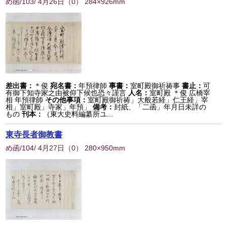
め函/103/ 4月26日
（
0
） 284×926mm
差出書：
＊俊
宛名書：
年預律師
事書：
室町殿御祈祷事
書止：
可
有御下知寺家之由被仰下候也恐々謹言
人名：
室町殿 ＊俊 広橋宰
相 年預律師
その他事項：
室町殿御祈祷」大般若経」仁王経」宰
相」室町殿」寺家」年預」
備考：
封紙、「二函」年月日未詳の
もの
刊本：
（東大史料編纂所ユ...
東寺長者御教書
め函/104/ 4月27日
（
0
） 280×950mm