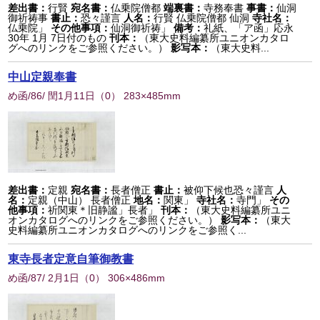
差出書：
行賢
宛名書：
仏乗院僧都
端裏書：
寺務奉書
事書：
仙洞
御祈祷事
書止：
恐々謹言
人名：
行賢 仏乗院僧都 仙洞
寺社名：
仏乗院」
その他事項：
仙洞御祈祷」
備考：
礼紙、「ア函」応永
30年 1月 7日付のもの
刊本：
（東大史料編纂所ユニオンカタロ
グへのリンクをご参照ください。）
影写本：
（東大史料...
中山定親奉書
め函/86/ 閏1月11日
（
0
） 283×485mm
差出書：
定親
宛名書：
長者僧正
書止：
被仰下候也恐々謹言
人
名：
定親（中山） 長者僧正
地名：
関東」
寺社名：
寺門」
その
他事項：
祈関東＊旧静謐」長者」
刊本：
（東大史料編纂所ユニ
オンカタログへのリンクをご参照ください。）
影写本：
（東大
史料編纂所ユニオンカタログへのリンクをご参照く...
東寺長者定意自筆御教書
め函/87/ 2月1日
（
0
） 306×486mm