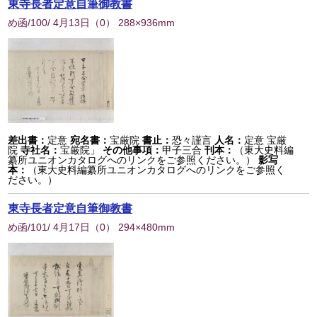
東寺長者定意自筆御教書
め函/100/ 4月13日
（
0
） 288×936mm
差出書：
定意
宛名書：
宝厳院
書止：
恐々謹言
人名：
定意 宝厳
院
寺社名：
宝厳院」
その他事項：
甲子三合
刊本：
（東大史料編
纂所ユニオンカタログへのリンクをご参照ください。）
影写
本：
（東大史料編纂所ユニオンカタログへのリンクをご参照く
ださい。）
東寺長者定意自筆御教書
め函/101/ 4月17日
（
0
） 294×480mm