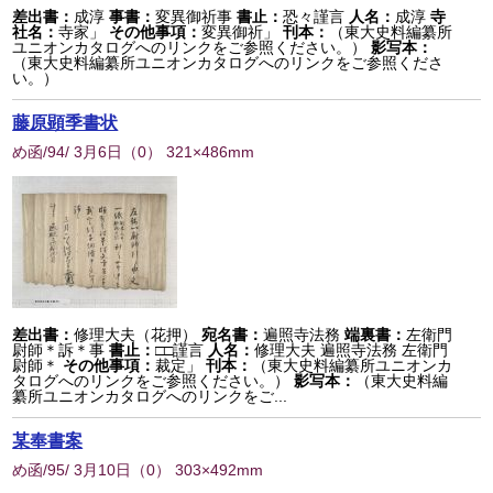
差出書：
成淳
事書：
変異御祈事
書止：
恐々謹言
人名：
成淳
寺
社名：
寺家」
その他事項：
変異御祈」
刊本：
（東大史料編纂所
ユニオンカタログへのリンクをご参照ください。）
影写本：
（東大史料編纂所ユニオンカタログへのリンクをご参照くださ
い。）
藤原顕季書状
め函/94/ 3月6日
（
0
） 321×486mm
差出書：
修理大夫（花押）
宛名書：
遍照寺法務
端裏書：
左衛門
尉師＊訴＊事
書止：
□□謹言
人名：
修理大夫 遍照寺法務 左衛門
尉師＊
その他事項：
裁定」
刊本：
（東大史料編纂所ユニオンカ
タログへのリンクをご参照ください。）
影写本：
（東大史料編
纂所ユニオンカタログへのリンクをご...
某奉書案
め函/95/ 3月10日
（
0
） 303×492mm