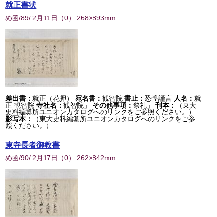
就正書状
め函/89/ 2月11日
（
0
） 268×893mm
差出書：
就正（花押）
宛名書：
観智院
書止：
恐惶謹言
人名：
就
正 観智院
寺社名：
観智院」
その他事項：
祭礼」
刊本：
（東大
史料編纂所ユニオンカタログへのリンクをご参照ください。）
影写本：
（東大史料編纂所ユニオンカタログへのリンクをご参
照ください。）
東寺長者御教書
め函/90/ 2月17日
（
0
） 262×842mm