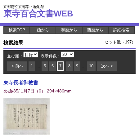
京都府立京都学・歴彩館
東寺百合文書WEB
検索TOP
函から
和暦から
西暦から
詳細検索
検索結果
ヒット数（197）
並び順：
表示件数：
< 前へ
1
…
5
6
7
8
9
…
10
次へ >
東寺長者御教書
め函/85/ 1月7日
（
0
） 294×486mm