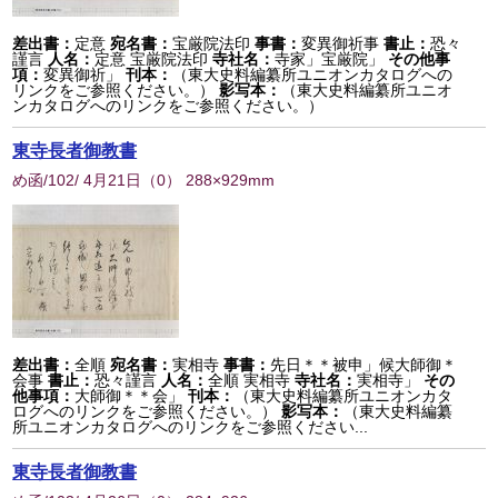
差出書：
定意
宛名書：
宝厳院法印
事書：
変異御祈事
書止：
恐々
謹言
人名：
定意 宝厳院法印
寺社名：
寺家」宝厳院」
その他事
項：
変異御祈」
刊本：
（東大史料編纂所ユニオンカタログへの
リンクをご参照ください。）
影写本：
（東大史料編纂所ユニオ
ンカタログへのリンクをご参照ください。）
東寺長者御教書
め函/102/ 4月21日
（
0
） 288×929mm
差出書：
全順
宛名書：
実相寺
事書：
先日＊＊被申」候大師御＊
会事
書止：
恐々謹言
人名：
全順 実相寺
寺社名：
実相寺」
その
他事項：
大師御＊＊会」
刊本：
（東大史料編纂所ユニオンカタ
ログへのリンクをご参照ください。）
影写本：
（東大史料編纂
所ユニオンカタログへのリンクをご参照ください...
東寺長者御教書