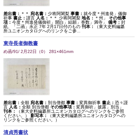
差出書：
＊＊
宛名書：
少将阿闍梨
事書：
就今度＊州進発」儀御
祈事
書止：
謹言
人名：
＊＊ 少将阿闍梨
地名：
＊州」
その他事
項：
今度＊州進発儀御祈」開白」結願」巻数」満寺」
備考：
封
紙、「二函」永正 7年 2月17日付のもの
刊本：
（東大史料編纂
所ユニオンカタログへのリンクをご参...
東寺長者御教書
め函/91/ 2月22日
（
0
） 281×461mm
差出書：
全順
宛名書：
別当僧都
事書：
変異御祈事
書止：
恐々謹
言
人名：
全順 別当僧都
その他事項：
変異御祈」披露」別当」
刊本：
（東大史料編纂所ユニオンカタログへのリンクをご参照
ください。）
影写本：
（東大史料編纂所ユニオンカタログへの
リンクをご参照ください。）
清貞秀書状