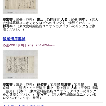
差出書：
賢長（花押）
書止：
恐惶謹言
人名：
賢長
刊本：
（東大
史料編纂所ユニオンカタログへのリンクをご参照ください。）
影写本：
（東大史料編纂所ユニオンカタログへのリンクをご参
照ください。）
飯尾清房書状
め函/99/ 4月8日
（
0
） 264×894mm
差出書：
清房（花押）
宛名書：
宝泉院
端裏書：
宝泉院 御
返報 渡辺＊＊＊守清房
書止：
恐々謹言
人名：
宝泉院 清房
（飯尾）
刊本：
（東大史料編纂所ユニオンカタログへのリンク
をご参照ください。）
影写本：
（東大史料編纂所ユニオンカタ
ログへのリンクをご参照く...