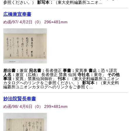
参照ください。）
影写本：
（東大史料編纂所ユニオ...
広橋兼宣奉書
め函/97/ 4月2日
（
0
） 296×481mm
差出書：
兼宣
宛名書：
長者僧正
事書：
変異事
書止：
恐々謹言
人名：
兼宣（広橋） 長者僧正 禁裏 仙洞
寺社名：
東寺」
その他
事項：
変異」禁裏仙洞御祈」
刊本：
（東大史料編纂所ユニオン
カタログへのリンクをご参照ください。）
影写本：
（東大史料
編纂所ユニオンカタログへのリンクをご参照く...
妙法院賢長奉書
め函/98/ 4月6日
（
0
） 299×481mm