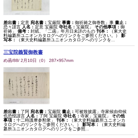
差出書：
定意
宛名書：
宝厳院
事書：
御祈祷之御巻数」事
書止：
恐々謹言
人名：
定意 宝厳院
寺社名：
宝厳院」
その他事項：
御
祈祷」
備考：
封紙、「二函」年月日未詳のもの
刊本：
（東大史
料編纂所ユニオンカタログへのリンクをご参照ください。）
影
写本：
（東大史料編纂所ユニオンカタログへのリンクを...
三宝院義賢御教書
め函/88/ 2月10日
（
0
） 287×957mm
差出書：
了阿
宛名書：
宝厳院
書止：
可被致披露」寺家候由仰候
也恐惶謹言
人名：
了阿 宝厳院
寺社名：
寺家」宝厳院」
その他
事項：
十二時護摩参懃衆」
刊本：
（東大史料編纂所ユニオンカ
タログへのリンクをご参照ください。）
影写本：
（東大史料編
纂所ユニオンカタログへのリンクをご参照...