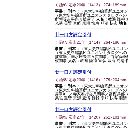
く函/6/ 応永20年
（
1413
） 274×189mm
事書：
刊本：
（東大史料編纂所ユニオン
（東大史料編纂所ユニオンカタログへの
所領等吉事条々披露了
人名：
教遍 隆禅 
光演 長賢 宣経 宗順 快寿 順清 快玄
地名
廿一口方評定引付
く函/7/ 応永21年
（
1414
） 264×186mm
事書：
刊本：
（東大史料編纂所ユニオン
（東大史料編纂所ユニオンカタログへの
披露畢／垂水庄去年々貢間事／寺家両奉
献間事
人名：
教遍 隆禅 宣弘 宗海 尭清 快
廿一口方評定引付
く函/8/ 応永23年
（
1416
） 279×204mm
事書：
刊本：
（東大史料編纂所ユニオン
（東大史料編纂所ユニオンカタログへの
露畢ｶ）／寺家奉行会尺間事／富樫兵部
杲暁 重賢 宗源 宏済 賢我 宗順 快寿 順清 長
廿一口方評定引付
く函/9/ 応永27年
（
1420
） 261×181mm
事書：
刊本：
（東大史料編纂所ユニオン
（東大史料編纂所ユニオンカタログへの