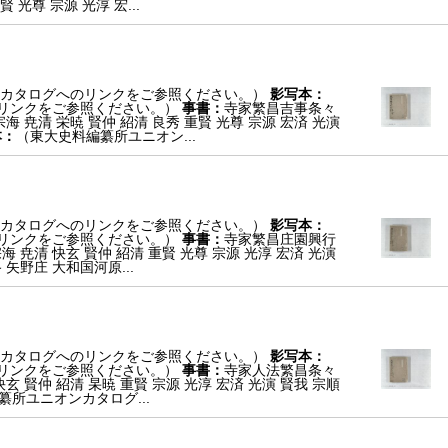
 光尊 宗源 光淳 宏...
カタログへのリンクをご参照ください。）
影写本：
リンクをご参照ください。）
事書：
寺家繁昌吉事条々
宗海 尭清 栄暁 賢仲 紹清 良秀 重賢 光尊 宗源 宏済 光演
本：
（東大史料編纂所ユニオン...
カタログへのリンクをご参照ください。）
影写本：
リンクをご参照ください。）
事書：
寺家繁昌庄園興行
宗海 尭清 快玄 賢仲 紹清 重賢 光尊 宗源 光淳 宏済 光演
 矢野庄 大和国河原...
カタログへのリンクをご参照ください。）
影写本：
リンクをご参照ください。）
事書：
寺家人法繁昌条々
快玄 賢仲 紹清 杲暁 重賢 宗源 光淳 宏済 光演 賢我 宗順
纂所ユニオンカタログ...