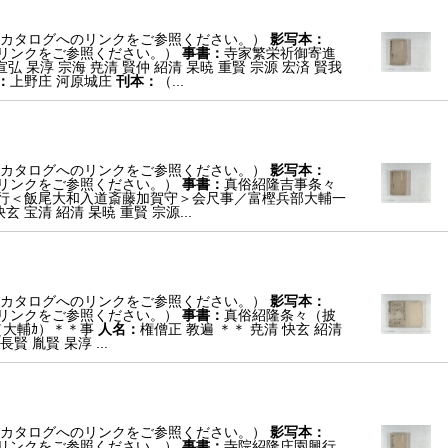
カタログへのリンクをご参照ください。）
影写本：
リンクをご参照ください。）
事書：
寺家繁栄祈御寄進
宣弘 杲淳 宗海 尭清 賢仲 紹清 杲暁 重賢 宗源 宏済 賢我
：
上野庄 河原城庄
刊本：
（...
カタログへのリンクをご参照ください。）
影写本：
リンクをご参照ください。）
事書：
真俗紹隆吉事条々
行＜飯尾大和入道斎藤加賀守＞会尺事／富樫兵部大輔一
玄 宝清 紹清 杲暁 重賢 宗源...
カタログへのリンクをご参照ください。）
影写本：
リンクをご参照ください。）
事書：
真俗紹隆条々（披
（大輔ｶ）＊＊事
人名：
権僧正 教遍 ＊＊ 尭清 快玄 紹清
賢 胤賢 杲淳 ...
カタログへのリンクをご参照ください。）
影写本：
リンクをご参照ください。）
事書：
寺院紹隆庄園興行