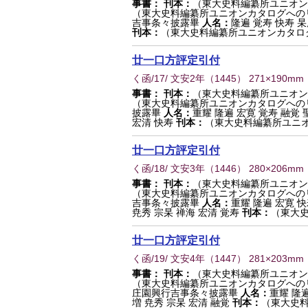
事書：
刊本：
（東大史料編纂所ユニオン
（東大史料編纂所ユニオンカタログへの
吉事条々披露畢
人名：
隆遍 覚寿 快寿 杲
刊本：
（東大史料編纂所ユニオンカタログ
廿一口方評定引付
く函/17/ 文安2年
（
1445
） 271×190mm
事書：
刊本：
（東大史料編纂所ユニオン
（東大史料編纂所ユニオンカタログへの
披露畢
人名：
重耀 隆遍 宏寛 覚寿 融覚 
宏清 快寿
刊本：
（東大史料編纂所ユニオ
廿一口方評定引付
く函/18/ 文安3年
（
1446
） 280×206mm
事書：
刊本：
（東大史料編纂所ユニオン
（東大史料編纂所ユニオンカタログへの
吉事条々披露畢
人名：
重耀 隆遍 宏寛 快
尭秀 宗杲 禅海 宏清 覚寿
刊本：
（東大史
廿一口方評定引付
く函/19/ 文安4年
（
1447
） 281×203mm
事書：
刊本：
（東大史料編纂所ユニオン
（東大史料編纂所ユニオンカタログへの
庄園興行吉事条々披露畢
人名：
重耀 隆遍
増 尭秀 宗杲 宏清 融覚
刊本：
（東大史料