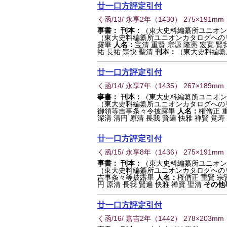
廿一口方評定引付
く函/13/ 永享2年
（
1430
） 275×191mm
事書：
刊本：
（東大史料編纂所ユニオン
（東大史料編纂所ユニオンカタログへの
露畢
人名：
宝清 重賢 宗源 隆憲 宏寛 賢
祐 長祐 宗快 聖清
刊本：
（東大史料編纂所
廿一口方評定引付
く函/14/ 永享7年
（
1435
） 267×189mm
事書：
刊本：
（東大史料編纂所ユニオン
（東大史料編纂所ユニオンカタログへの
御領等吉事条々令披露畢
人名：
権僧正 重
深清 清円 原清 長我 賢遍 快雅 禅賢 覚寿
廿一口方評定引付
く函/15/ 永享8年
（
1436
） 275×191mm
事書：
刊本：
（東大史料編纂所ユニオン
（東大史料編纂所ユニオンカタログへの
吉事条々等披露畢
人名：
権僧正 重賢 宗賢
円 原清 長我 賢遍 快雅 禅賢 聖清
その他
廿一口方評定引付
く函/16/ 嘉吉2年
（
1442
） 278×203mm