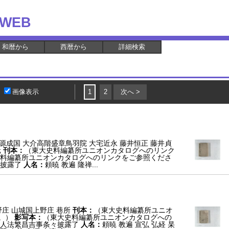
WEB
和暦から
西暦から
詳細検索
画像表示
1
2
次へ >
 源成国 大介高階盛章鳥羽院 大宅近永 藤井恒正 藤井貞
元
刊本：
（東大史料編纂所ユニオンカタログへのリンク
料編纂所ユニオンカタログへのリンクをご参照くださ
々披露了
人名：
頼暁 教遍 隆禅...
庄 山城国上野庄 巷所
刊本：
（東大史料編纂所ユニオ
。）
影写本：
（東大史料編纂所ユニオンカタログへの
家人法繁昌吉事条々披露了
人名：
頼暁 教遍 宣弘 弘経 杲