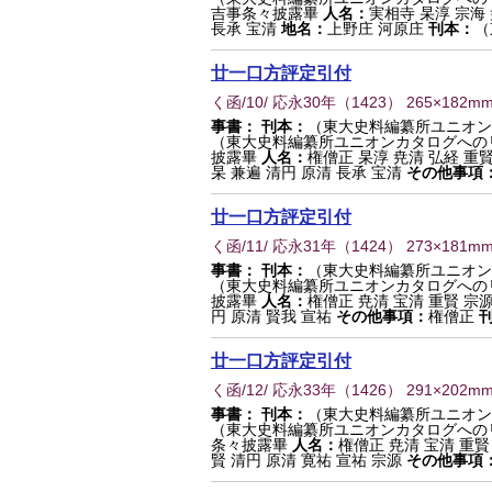
吉事条々披露畢
人名：
実相寺 杲淳 宗海 
長承 宝清
地名：
上野庄 河原庄
刊本：
（
廿一口方評定引付
く函/10/ 応永30年
（
1423
） 265×182m
事書：
刊本：
（東大史料編纂所ユニオン
（東大史料編纂所ユニオンカタログへの
披露畢
人名：
権僧正 杲淳 尭清 弘経 重賢
杲 兼遍 清円 原清 長承 宝清
その他事項
廿一口方評定引付
く函/11/ 応永31年
（
1424
） 273×181m
事書：
刊本：
（東大史料編纂所ユニオン
（東大史料編纂所ユニオンカタログへの
披露畢
人名：
権僧正 尭清 宝清 重賢 宗源
円 原清 賢我 宣祐
その他事項：
権僧正
廿一口方評定引付
く函/12/ 応永33年
（
1426
） 291×202m
事書：
刊本：
（東大史料編纂所ユニオン
（東大史料編纂所ユニオンカタログへの
条々披露畢
人名：
権僧正 尭清 宝清 重賢
賢 清円 原清 寛祐 宣祐 宗源
その他事項