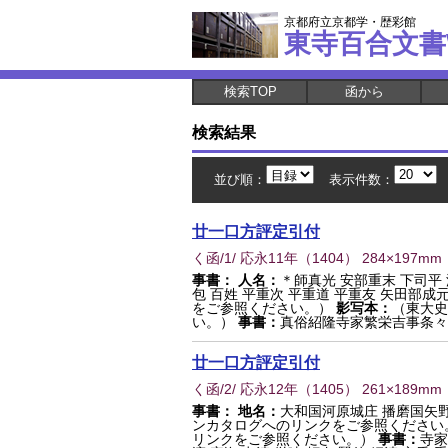
京都府立京都学・歴彩館
東寺百合文書
検索TOP
函から
検索結果
並び順：
表示件数：
廿一口方評定引付
く函/1/ 応永11年
（
1404
） 284×197mm
事書：
人名：
＊師真光 安部重末 下司平
包 百姓 平重次 平重道 平重友 矢田部成
をご参照ください。）
影写本：
（東大史
い。）
事書：
真俗紹隆寺家繁栄吉事条
廿一口方評定引付
く函/2/ 応永12年
（
1405
） 261×189mm
事書：
地名：
大和国河原城庄 播磨国矢野
ンカタログへのリンクをご参照ください
リンクをご参照ください。）
事書：
寺