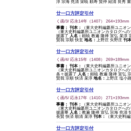
淳 宗海 尭清 栄暁 頼寿 賢仲 紹清 良秀 重賢
廿一口方評定引付
く函/3/ 応永14年
（
1407
） 264×193mm
事書：
刊本：
（東大史料編纂所ユニオン
（東大史料編纂所ユニオンカタログへの
披露了
人名：
頼暁 教遍 隆禅 宣弘 杲淳 
賢我 宗順 快玄
地名：
上野庄 矢野庄
刊
廿一口方評定引付
く函/4/ 応永15年
（
1408
） 269×189mm
事書：
刊本：
（東大史料編纂所ユニオン
（東大史料編纂所ユニオンカタログへの
条々披露了
人名：
頼暁 教遍 隆禅 宣弘 
賢我 宗順 快済 杲淳
地名：
上野庄 塩小路
廿一口方評定引付
く函/5/ 応永17年
（
1410
） 271×193mm
事書：
刊本：
（東大史料編纂所ユニオン
（東大史料編纂所ユニオンカタログへの
披露畢
人名：
教遍 隆禅 宣弘 宗海 尭清 
長賢 快済 順清 杲淳
刊本：
（東大史料編
廿一口方評定引付