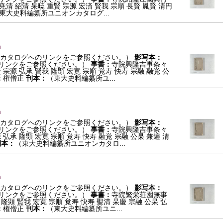
尭清 紹清 杲暁 重賢 宗源 宏済 賢我 宗順 長賢 胤賢 清円
東大史料編纂所ユニオンカタログ...
m
カタログへのリンクをご参照ください。）
影写本：
リンクをご参照ください。）
事書：
寺院興隆吉事条々
 宗源 弘承 賢我 隆顕 宏寛 宗順 覚寿 快寿 宗融 融覚 公
：
権僧正
刊本：
（東大史料編纂所ユ...
m
カタログへのリンクをご参照ください。）
影写本：
リンクをご参照ください。）
事書：
寺院興隆吉事条々
 弘承 隆顕 宏寛 宗順 覚寿 快寿 融覚 宗融 公杲 兼遍 清
刊本：
（東大史料編纂所ユニオンカタロ...
m
カタログへのリンクをご参照ください。）
影写本：
リンクをご参照ください。）
事書：
寺院繁栄荘園無事
 隆顕 賢我 宏寛 宗順 覚寿 快寿 聖清 杲慶 宗融 公杲 弘
：
権僧正
刊本：
（東大史料編纂所ユニ...