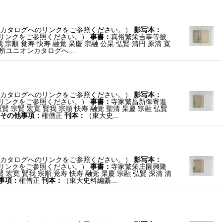
カタログへのリンクをご参照ください。）
影写本：
リンクをご参照ください。）
事書：
真俗繁栄吉事等披
我 宗順 覚寿 快寿 融覚 杲慶 宗融 公杲 弘賢 清円 原清 寛
ユニオンカタログへ...
カタログへのリンクをご参照ください。）
影写本：
リンクをご参照ください。）
事書：
寺家繁昌新御寄進
賢 宗賢 宏寛 賢我 宗順 快寿 融覚 聖清 杲慶 宗融 弘賢
その他事項：
権僧正
刊本：
（東大史...
カタログへのリンクをご参照ください。）
影写本：
リンクをご参照ください。）
事書：
寺家繁栄庄園興隆
 宏寛 賢我 宗順 覚寿 快寿 融覚 杲慶 宗融 弘賢 深清 清
事項：
権僧正
刊本：
（東大史料編纂...