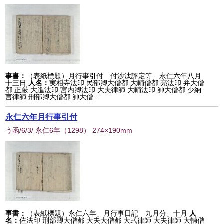
事書：
（表紙標題）月行事引付 付沙汰評定等 永仁六年八月
十三日
人名：
実相寺法印 民部卿大僧都 大輔僧都 亮法印 弁大僧
都 正厳 大進法印 宮内卿法印 大夫律師 大輔法印 帥大僧都 少納
言律師 刑部卿大僧都 帥大僧...
永仁六年月行事引付
う函/6/3/ 永仁6年
（
1298
） 274×190mm
事書：
（表紙標題）永仁六年」月行事日記 九月分」十月
人
名：
佐法印 刑部卿大僧都 大夫大僧都 大弐律師 大夫律師 大輔僧