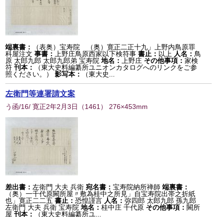
端裏書：
（表奥）宝寿院 （奥）寛正二正十九」上野内鳥原罪
科屋注文
事書：
上野庄鳥原西家以下検符事
書止：
以上
人名：
鳥
原 太郎九郎 太郎九郎弟 宝寿院
地名：
上野庄
その他事項：
家検
符
刊本：
（東大史料編纂所ユニオンカタログへのリンクをご参
照ください。）
影写本：
（東大史...
左衛門等連署請文案
う函/16/ 寛正2年2月3日
（
1461
） 276×453mm
差出書：
左衛門 大夫 兵衛
宛名書：
宝寿院納所禅師
端裏書：
（奥）一千代原闕所屋〃敷為桂中之所見」自宝寿院出帯之折紙
也」寛正二二五
書止：
恐惶謹言
人名：
弥四郎 太郎九郎 孫九郎
左衛門 大夫 兵衛 宝寿院
地名：
桂中庄 千代原
その他事項：
闕所
屋
刊本：
（東大史料編纂所ユ...