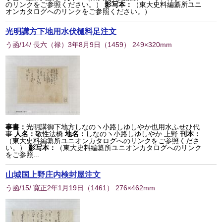
のリンクをご参照ください。）
影写本：
（東大史料編纂所ユニ
オンカタログへのリンクをご参照ください。）
光明講方下地用水伏樋料足注文
う函/14/ 長六（禄）3年8月9日
（
1459
） 249×320mm
事書：
光明講御下地方しなのヽ小路しゆしやか也用水ふせひ代
事
人名：
敬性法橋
地名：
しなのヽ小路しゆしやか 上野
刊本：
（東大史料編纂所ユニオンカタログへのリンクをご参照くださ
い。）
影写本：
（東大史料編纂所ユニオンカタログへのリンク
をご参照...
山城国上野庄内検封屋注文
う函/15/ 寛正2年1月19日
（
1461
） 276×462mm