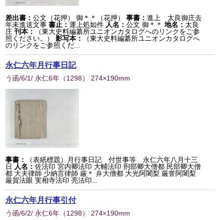
差出書：
公文（花押） 御＊＊（花押）
事書：
進上 太良御庄去
年未進送文事
書止：
運上処如件
人名：
公文 御＊＊
地名：
太良
庄
刊本：
（東大史料編纂所ユニオンカタログへのリンクをご参
照ください。）
影写本：
（東大史料編纂所ユニオンカタログへ
のリンクをご参照くだ...
永仁六年月行事日記
う函/6/1/ 永仁6年
（
1298
） 274×190mm
事書：
（表紙標題）月行事日記 付世事等 永仁六年八月十三
日
人名：
佐法印 宮内卿法印 大輔法印 刑部卿大僧都 民部卿大僧
都 大夫律師 少納言律師 厳＊ 弁大僧都 大光阿闍梨 厳誉阿闍梨
厳賀法眼 実相寺法印 亮法印...
永仁六年月行事引付
う函/6/2/ 永仁6年
（
1298
） 274×190mm