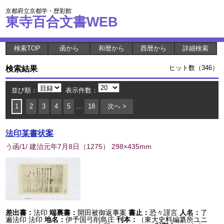
京都府立京都学・歴彩館
東寺百合文書WEB
検索TOP
函から
和暦から
西暦から
詳細検索
検索結果
ヒット数（346）
並び順：
表示件数：
1
2
3
4
5
…
18
次へ >
法印某書状案
う函/1/ 建治元年7月8日
（
1275
） 298×435mm
差出書：
法印
端裏書：
開田被御返事案
書止：
恐々謹言
人名：
了
遍法印 法印
地名：
伊予国弓削島庄
刊本：
（東大史料編纂所ユニ