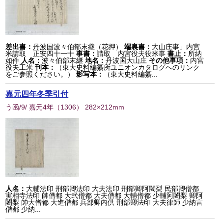
差出書：
丹波国波々伯部末継（花押）
端裏書：
大山庄事」内宮
米請取 正安四十一十
事書：
請取 内宮役夫役米事
書止：
所納
如件
人名：
波々伯部末継
地名：
丹波国大山庄
その他事項：
内宮
役夫工米
刊本：
（東大史料編纂所ユニオンカタログへのリンク
をご参照ください。）
影写本：
（東大史料編纂...
嘉元四年冬季引付
う函/9/ 嘉元4年
（
1306
） 282×212mm
人名：
大輔法印 刑部卿法印 大夫法印 刑部卿阿闍梨 民部卿僧都
実相寺法印 帥僧都 大弐僧都 大夫僧都 大輔僧都 少輔阿闍梨 卿阿
闍梨 帥大僧都 大進僧都 兵部卿内供 刑部卿法印 大夫律師 少納言
僧都 少納...