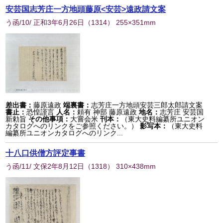
安芸国志芳庄一方地頭藤原<安芸>遠政請文案
う函/10/ 正和3年6月26日
（
1314
） 255×351mm
差出書：
藤原遠政
端裏書：
志芳庄一方地頭安芸三郎太郎請文案
書止：
恐惶謹言
人名：
頼有 神部 藤原遠政
地名：
志芳庄 安芸国
新勅旨
その他事項：
大嘗会米
刊本：
（東大史料編纂所ユニオン
カタログへのリンクをご参照ください。）
影写本：
（東大史料
編纂所ユニオンカタログへのリンク...
十八口供僧方評定事書
う函/11/ 文保2年8月12日
（
1318
） 310×438mm