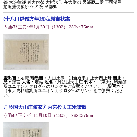
都 大進律師 帥大僧都 大輔法印 弁大僧都 民部卿二僧 下司清重
惣追捕使願妙 仏名院 民部卿...
(十八口供僧方年預)定厳書状案
う函/7/ 正安4年1月30日
（
1302
） 280×475mm
差出書：
定厳
端裏書：
大山庄事 別当返事」正安四正卅
書止：
恐々謹言
人名：
定厳
地名：
丹波国大山庄
刊本：
（東大史料編纂
所ユニオンカタログへのリンクをご参照ください。）
影写本：
（東大史料編纂所ユニオンカタログへのリンクをご参照くださ
い。）
丹波国大山庄領家方内宮役夫工米請取
う函/8/ 正安4年11月10日
（
1302
） 282×375mm