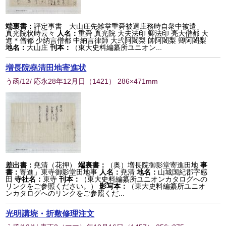
端裏書：
評定事書 大山庄先雑掌重舜被退庄務時自衆中被遣」
真光院状時云々
人名：
重舜 真光院 大夫法印 卿法印 亮大僧都 大
進＊僧都 少納言僧都 中納言律師 大弐阿闍梨 帥阿闍梨 卿阿闍梨
地名：
大山庄
刊本：
（東大史料編纂所ユニオン...
増長院堯清田地寄進状
う函/12/ 応永28年12月日
（
1421
） 286×471mm
差出書：
尭清（花押）
端裏書：
（奥）増長院御影堂寄進田地
事
書：
寄進」東寺御影堂田地事
人名：
尭清
地名：
山城国紀郡字感
田
寺社名：
東寺
刊本：
（東大史料編纂所ユニオンカタログへの
リンクをご参照ください。）
影写本：
（東大史料編纂所ユニオ
ンカタログへのリンクをご参照くだ...
光明講垸・折敷修理注文