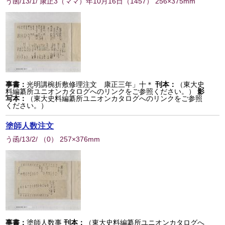
う函/13/1/ 康正3（ママ）年10月16日
（
1457
） 256×375mm
事書：
光明講椀折敷修理注文 康正三年」十＊
刊本：
（東大史
料編纂所ユニオンカタログへのリンクをご参照ください。）
影
写本：
（東大史料編纂所ユニオンカタログへのリンクをご参照
ください。）
塗師人数注文
う函/13/2/
（
0
） 257×376mm
事書：
塗師人数事
刊本：
（東大史料編纂所ユニオンカタログへ