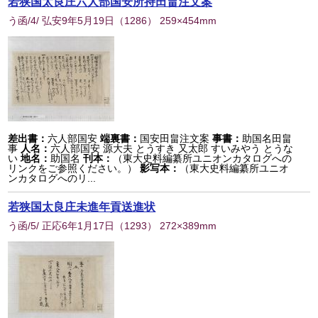
若狭国太良庄六人部国安所持田畠注文案
う函/4/ 弘安9年5月19日
（
1286
） 259×454mm
差出書：
六人部国安
端裏書：
国安田畠注文案
事書：
助国名田畠
事
人名：
六人部国安 源大夫 とうすき 又太郎 すいみやう とうな
い
地名：
助国名
刊本：
（東大史料編纂所ユニオンカタログへの
リンクをご参照ください。）
影写本：
（東大史料編纂所ユニオ
ンカタログへのリ...
若狭国太良庄未進年貢送進状
う函/5/ 正応6年1月17日
（
1293
） 272×389mm