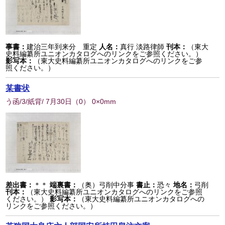
事書：
建治三年到来分 重定
人名：
真行 淡路律師
刊本：
（東大
史料編纂所ユニオンカタログへのリンクをご参照ください。）
影写本：
（東大史料編纂所ユニオンカタログへのリンクをご参
照ください。）
某書状
う函/3/紙背/ 7月30日
（
0
） 0×0mm
差出書：
＊＊
端裏書：
（奥）弓削中分事
書止：
恐々
地名：
弓削
刊本：
（東大史料編纂所ユニオンカタログへのリンクをご参照
ください。）
影写本：
（東大史料編纂所ユニオンカタログへの
リンクをご参照ください。）