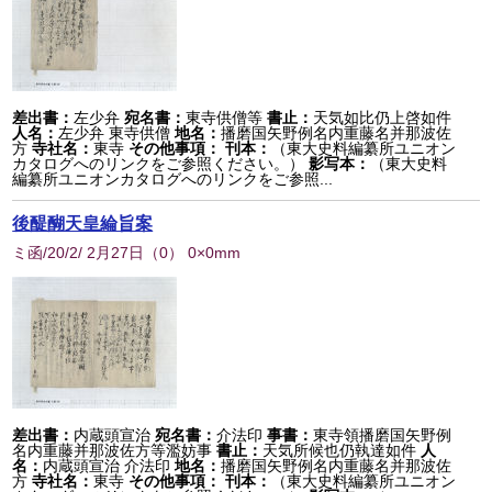
差出書：
左少弁
宛名書：
東寺供僧等
書止：
天気如比仍上啓如件
人名：
左少弁 東寺供僧
地名：
播磨国矢野例名内重藤名并那波佐
方
寺社名：
東寺
その他事項：
刊本：
（東大史料編纂所ユニオン
カタログへのリンクをご参照ください。）
影写本：
（東大史料
編纂所ユニオンカタログへのリンクをご参照...
後醍醐天皇綸旨案
ミ函/20/2/ 2月27日
（
0
） 0×0mm
差出書：
内蔵頭宣治
宛名書：
介法印
事書：
東寺領播磨国矢野例
名内重藤并那波佐方等濫妨事
書止：
天気所候也仍執達如件
人
名：
内蔵頭宣治 介法印
地名：
播磨国矢野例名内重藤名并那波佐
方
寺社名：
東寺
その他事項：
刊本：
（東大史料編纂所ユニオン