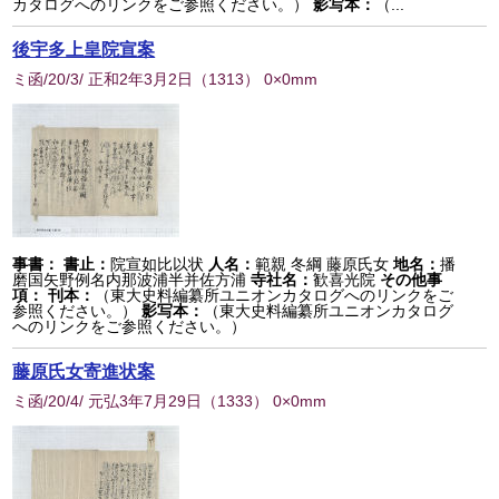
カタログへのリンクをご参照ください。）
影写本：
（...
後宇多上皇院宣案
ミ函/20/3/ 正和2年3月2日
（
1313
） 0×0mm
事書：
書止：
院宣如比以状
人名：
範親 冬綱 藤原氏女
地名：
播
磨国矢野例名内那波浦半并佐方浦
寺社名：
歓喜光院
その他事
項：
刊本：
（東大史料編纂所ユニオンカタログへのリンクをご
参照ください。）
影写本：
（東大史料編纂所ユニオンカタログ
へのリンクをご参照ください。）
藤原氏女寄進状案
ミ函/20/4/ 元弘3年7月29日
（
1333
） 0×0mm