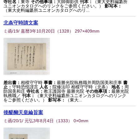
寺社名：
東寺
その他事項：
大師御影供
刊本：
（東大史料編纂所
ユニオンカタログへのリンクをご参照ください。）
影写本：
（東大史料編纂所ユニオンカタログへのリ...
北条守時請文案
ミ函/19/ 嘉暦3年10月20日
（
1328
） 297×409mm
差出書：
相模守守時
事書：
最勝光院執務職并周防国美和庄事
書
止：
守時恐惶謹言
人名：
院修法印 相模守守時（北条）
地名：
周
防国美和庄
寺社名：
教王護国寺 最勝光院
その他事項：
最勝光院
執務職／
刊本：
（東大史料編纂所ユニオンカタログへのリンク
をご参照ください。）
影写本：
（東大...
後醍醐天皇綸旨案
ミ函/20/1/ 元弘3年8月4日
（
1333
） 0×0mm