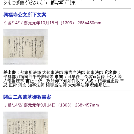
クをご参照ください。）
影写本：
（東...
興福寺公文所下文案
ミ函/14/1/ 嘉元元年10月18日
（
1303
） 268×450mm
差出書：
都維那法師 大知事法師 権専当法師 知事法師
宛名書：
平群郡刀禰司并平野郷民等
事書：
可早任 長者宣旨停止公人等
入部当庄事
書止：
依 政所仰下知如件以下
人名：
権専当正賢 幸
忍 正舜 清次 知事法師 権専当法師 大知事法師 都維那法...
関白二条兼基御教書案
ミ函/14/2/ 嘉元元年9月14日
（
1303
） 268×457mm