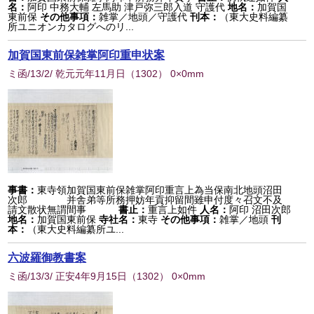
名：
阿印 中務大輔 左馬助 津戸弥三郎入道 守護代
地名：
加賀国
東前保
その他事項：
雑掌／地頭／守護代
刊本：
（東大史料編纂
所ユニオンカタログへのリ...
加賀国東前保雑掌阿印重申状案
ミ函/13/2/ 乾元元年11月日
（
1302
） 0×0mm
事書：
東寺領加賀国東前保雑掌阿印重言上為当保南北地頭沼田
次郎 并舎弟等所務押妨年貢抑留間雖申付度々召文不及
請文散状無謂間事
書止：
重言上如件
人名：
阿印 沼田次郎
地名：
加賀国東前保
寺社名：
東寺
その他事項：
雑掌／地頭
刊
本：
（東大史料編纂所ユ...
六波羅御教書案
ミ函/13/3/ 正安4年9月15日
（
1302
） 0×0mm