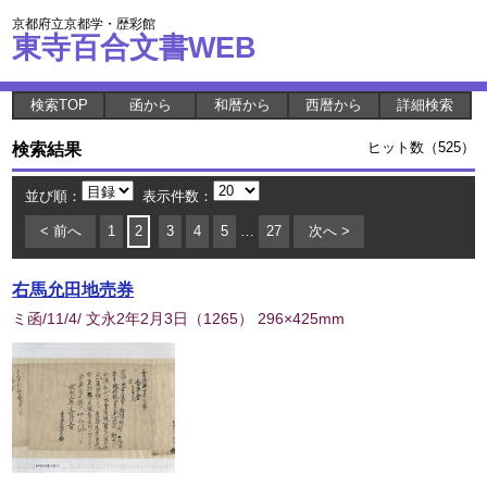
京都府立京都学・歴彩館
東寺百合文書WEB
検索TOP
函から
和暦から
西暦から
詳細検索
検索結果
ヒット数（525）
並び順：
表示件数：
< 前へ
1
2
3
4
5
…
27
次へ >
右馬允田地売券
ミ函/11/4/ 文永2年2月3日
（
1265
） 296×425mm