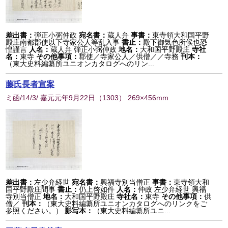
差出書：
弾正小弼仲政
宛名書：
蔵人弁
事書：
東寺領大和国平野
殿庄南都郡使以下寺家公人等乱入事
書止：
殿下御気色所候也恐
惶謹言
人名：
蔵人弁 弾正小弼仲政
地名：
大和国平野殿庄
寺社
名：
東寺
その他事項：
郡使／寺家公人／供僧／／寺務
刊本：
（東大史料編纂所ユニオンカタログへのリン...
藤氏長者宣案
ミ函/14/3/ 嘉元元年9月22日
（
1303
） 269×456mm
差出書：
左少弁経世
宛名書：
興福寺別当僧正
事書：
東寺領大和
国平野殿庄間事
書止：
仍上啓如件
人名：
仲政 左少弁経世 興福
寺別当僧正
地名：
大和国平野殿庄
寺社名：
東寺
その他事項：
供
僧／
刊本：
（東大史料編纂所ユニオンカタログへのリンクをご
参照ください。）
影写本：
（東大史料編纂所ユニ...