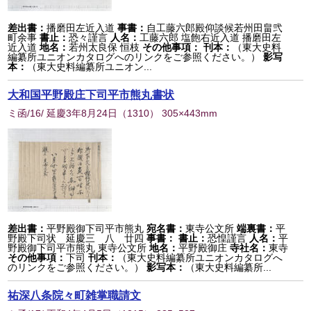
差出書：
播磨田左近入道
事書：
自工藤六郎殿仰談候若州田畠弐
町余事
書止：
恐々謹言
人名：
工藤六郎 塩飽右近入道 播磨田左
近入道
地名：
若州太良保 恒枝
その他事項：
刊本：
（東大史料
編纂所ユニオンカタログへのリンクをご参照ください。）
影写
本：
（東大史料編纂所ユニオン...
大和国平野殿庄下司平市熊丸書状
ミ函/16/ 延慶3年8月24日
（
1310
） 305×443mm
差出書：
平野殿御下司平市熊丸
宛名書：
東寺公文所
端裏書：
平
野殿下司状 延慶三 八 廿四
事書：
書止：
恐惶謹言
人名：
平
野殿御下司平市熊丸 東寺公文所
地名：
平野殿御庄
寺社名：
東寺
その他事項：
下司
刊本：
（東大史料編纂所ユニオンカタログへ
のリンクをご参照ください。）
影写本：
（東大史料編纂所...
祐深八条院々町雑掌職請文