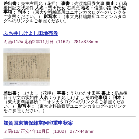
差出書：
売主右馬允（花押）
事書：
売渡進田券文事
書止：
仍為
後日証文状如件
人名：
惣田氏女 右馬允
地名：
信濃小路
その他
事項：
刊本：
（東大史料編纂所ユニオンカタログへのリンクを
ご参照ください。）
影写本：
（東大史料編纂所ユニオンカタロ
グへのリンクをご参照ください。...
ふち井しけよし田地売券
ミ函/11/5/ 応保2年11月日
（
1162
） 281×378mm
差出書：
しけよし（花押）
事書：
うりわたす田事
書止：
仍為後
日うり文の状如件
人名：
うま允 しけよし
その他事項：
刊本：
（東大史料編纂所ユニオンカタログへのリンクをご参照くださ
い。）
影写本：
（東大史料編纂所ユニオンカタログへのリンク
をご参照ください。）
加賀国東前保雑掌阿印重申状案
ミ函/12/ 正安4年10月日
（
1302
） 277×448mm