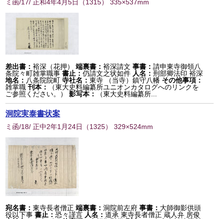
ミ函/17/ 正和4年4月5日
（
1315
） 335×537mm
差出書：
裕深（花押）
端裏書：
裕深請文
事書：
請申東寺御領八
条院々町雑掌職事
書止：
仍請文之状如件
人名：
刑部卿法印 裕深
地名：
八条院院町
寺社名：
東寺 （当寺）鎮守八幡
その他事項：
雑掌職
刊本：
（東大史料編纂所ユニオンカタログへのリンクを
ご参照ください。）
影写本：
（東大史料編纂所...
洞院実泰書状案
ミ函/18/ 正中2年1月24日
（
1325
） 329×524mm
宛名書：
東寺長者僧正
端裏書：
洞院前左府
事書：
大師御影供頭
役以下事
書止：
恐々謹言
人名：
道承 東寺長者僧正 蔵人弁 房俊