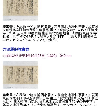
差出書：
左馬助 中務大輔
宛名書：
東前南北地頭中
事書：
加賀国
東前保雑掌阿印申所務并年貢事
書止：
仍執達如件
人名：
阿印 東
寺一和尚 左馬助 中務大輔 東前南北地頭
地名：
加賀国東前保
寺
社名：
東寺
その他事項：
雑掌／地頭
刊本：
（東大史料編纂所ユ
ニオンカタログへのリンクをご参照く...
六波羅御教書案
ミ函/13/4/ 正安4年10月27日
（
1302
） 0×0mm
差出書：
左馬助 中務大輔
宛名書：
東前南北地頭中
事書：
加賀国
東前保雑掌阿印申所務并年貢事
書止：
仍執達如件
人名：
阿印 左
馬助 中務大輔 東前南北地頭
地名：
加賀国東前保
その他事項：
雑掌／地頭
刊本：
（東大史料編纂所ユニオンカタログへのリン