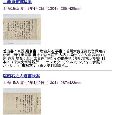
工藤貞景書状案
ミ函/15/1/ 嘉元2年4月2日
（
1304
） 285×428mm
差出書：
貞景
宛名書：
塩飽入道
事書：
若州太良保御代官職知行
仕候 当保田畠事
書止：
恐々謹言
人名：
塩飽右近入道 高前□□
房 貞景
地名：
若州太良保 恒枝
その他事項：
御代官職／御使
刊
本：
（東大史料編纂所ユニオンカタログへのリンクをご参照く
ださい。）
影写本：
（東大史料編纂所...
塩飽右近入道書状案
ミ函/15/2/ 嘉元2年4月2日
（
1304
） 287×428mm