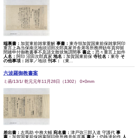
端裏書：
加賀東前雑掌重解
事書：
東寺領加賀国東前保雑掌阿印
重言上為当保南北地頭沼田次郎真家并舎弟等所務押妨年貢抑留
間雖申付御教書事不及請文散状無謂間事
書止：
恐々重言上如件
人名：
阿印 沼田次郎真家
地名：
加賀国東前保
寺社名：
東寺
そ
の他事項：
雑掌／地頭
刊本：
（東...
六波羅御教書案
ミ函/13/1/ 乾元元年11月28日
（
1302
） 0×0mm
差出書：
左馬助 中務大輔
宛名書：
津戸弥三郎入道 守護代
事
書：
加賀国東前保雑掌阿印申所務并年貢事
書止：
仍執達如件
人