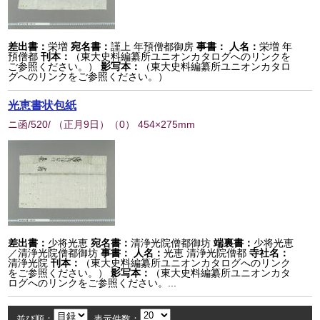
差出書：
栄増
宛名書：
謹上 年預僧都御房
事書：
人名：
栄増 年
預僧都
刊本：
（東大史料編纂所ユニオンカタログへのリンクを
ご参照ください。）
影写本：
（東大史料編纂所ユニオンカタロ
グへのリンクをご参照ください。）
光恵書状包紙
ニ函/520/ （正月9日）
（
0
） 454×275mm
差出書：
少将光恵
宛名書：
清浄光院僧都御坊
端裏書：
少将光恵
／清浄光院僧都御坊
事書：
人名：
光恵 清浄光院僧都
寺社名：
清浄光院
刊本：
（東大史料編纂所ユニオンカタログへのリンク
をご参照ください。）
影写本：
（東大史料編纂所ユニオンカタ
ログへのリンクをご参照ください。...
並び順：
表示件数：