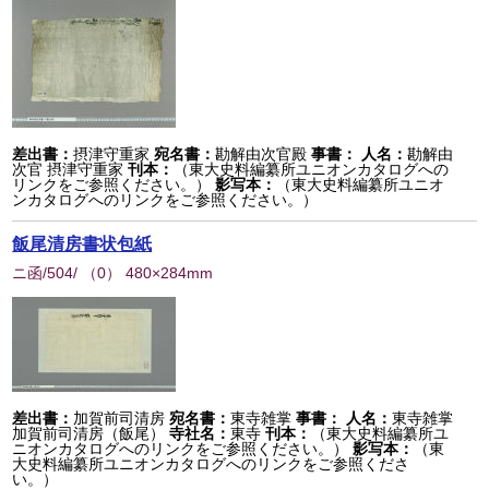
差出書：
摂津守重家
宛名書：
勘解由次官殿
事書：
人名：
勘解由
次官 摂津守重家
刊本：
（東大史料編纂所ユニオンカタログへの
リンクをご参照ください。）
影写本：
（東大史料編纂所ユニオ
ンカタログへのリンクをご参照ください。）
飯尾清房書状包紙
ニ函/504/
（
0
） 480×284mm
差出書：
加賀前司清房
宛名書：
東寺雑掌
事書：
人名：
東寺雑掌
加賀前司清房（飯尾）
寺社名：
東寺
刊本：
（東大史料編纂所ユ
ニオンカタログへのリンクをご参照ください。）
影写本：
（東
大史料編纂所ユニオンカタログへのリンクをご参照くださ
い。）