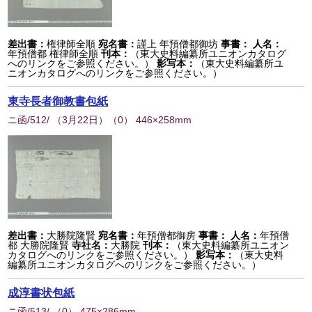
差出書：
権律師全順
宛名書：
謹上 年預僧都御坊
事書：
人名：
年預僧都 権律師全順
刊本：
（東大史料編纂所ユニオンカタログ
へのリンクをご参照ください。）
影写本：
（東大史料編纂所ユ
ニオンカタログへのリンクをご参照ください。）
東寺長者御教書包紙
ニ函/512/ （3月22日）
（
0
） 446×258mm
差出書：
大勝院隆賢
宛名書：
年預僧都御房
事書：
人名：
年預僧
都 大勝院隆賢
寺社名：
大勝院
刊本：
（東大史料編纂所ユニオン
カタログへのリンクをご参照ください。）
影写本：
（東大史料
編纂所ユニオンカタログへのリンクをご参照ください。）
成淳書状包紙
ニ函/513/
（
0
） 475×286mm