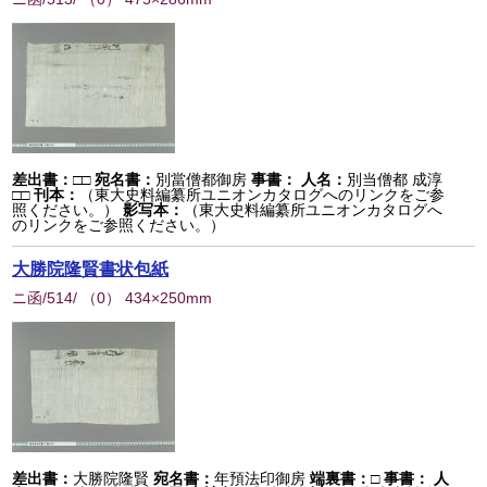
差出書：
□□
宛名書：
別當僧都御房
事書：
人名：
別当僧都 成淳
□□
刊本：
（東大史料編纂所ユニオンカタログへのリンクをご参
照ください。）
影写本：
（東大史料編纂所ユニオンカタログへ
のリンクをご参照ください。）
大勝院隆賢書状包紙
ニ函/514/
（
0
） 434×250mm
差出書：
大勝院隆賢
宛名書：
年預法印御房
端裏書：
□
事書：
人