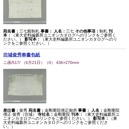
宛名書：
三七殿制札
事書：
人名：
三七
その他事項：
制札
刊
本：
（東大史料編纂所ユニオンカタログへのリンクをご参照く
ださい。）
影写本：
（東大史料編纂所ユニオンカタログへのリ
ンクをご参照ください。）
坊城俊秀奉書包紙
ニ函/517/ （6月21日）
（
0
） 436×270mm
差出書：
俊秀
宛名書：
金剛乗院僧正御房
事書：
人名：
金剛乗院
僧正 俊秀（坊城）
寺社名：
金剛乗院
刊本：
（東大史料編纂所ユ
ニオンカタログへのリンクをご参照ください。）
影写本：
（東
大史料編纂所ユニオンカタログへのリンクをご参照くださ
い。）