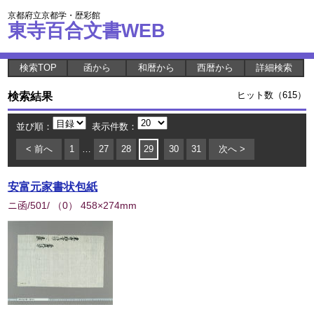
京都府立京都学・歴彩館
東寺百合文書WEB
検索TOP
函から
和暦から
西暦から
詳細検索
検索結果
ヒット数（615）
並び順：
表示件数：
< 前へ
1
…
27
28
29
30
31
次へ >
安富元家書状包紙
ニ函/501/
（
0
） 458×274mm