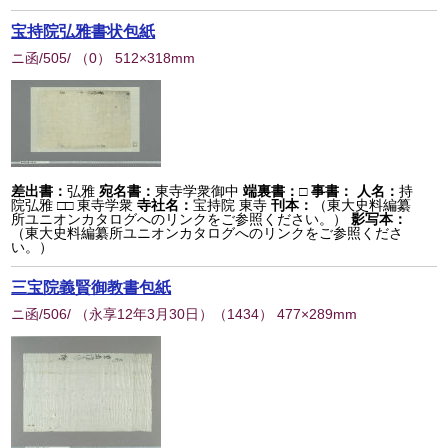
宝持院弘雅書状包紙
ニ函/505/
（
0
） 512×318mm
差出書：
弘雅
宛名書：
東寺学衆御中
端裏書：
□
事書：
人名：
持
院弘雅 □□ 東寺学衆
寺社名：
宝持院 東寺
刊本：
（東大史料編纂
所ユニオンカタログへのリンクをご参照ください。）
影写本：
（東大史料編纂所ユニオンカタログへのリンクをご参照くださ
い。）
三宝院義賢御教書包紙
ニ函/506/ （永享12年3月30日）
（
1434
） 477×289mm