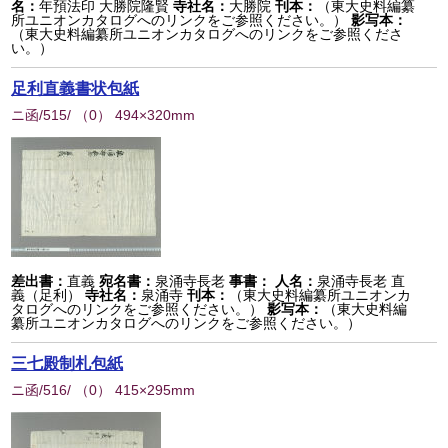
名：
年預法印 大勝院隆賢
寺社名：
大勝院
刊本：
（東大史料編纂
所ユニオンカタログへのリンクをご参照ください。）
影写本：
（東大史料編纂所ユニオンカタログへのリンクをご参照くださ
い。）
足利直義書状包紙
ニ函/515/
（
0
） 494×320mm
差出書：
直義
宛名書：
泉涌寺長老
事書：
人名：
泉涌寺長老 直
義（足利）
寺社名：
泉涌寺
刊本：
（東大史料編纂所ユニオンカ
タログへのリンクをご参照ください。）
影写本：
（東大史料編
纂所ユニオンカタログへのリンクをご参照ください。）
三七殿制札包紙
ニ函/516/
（
0
） 415×295mm