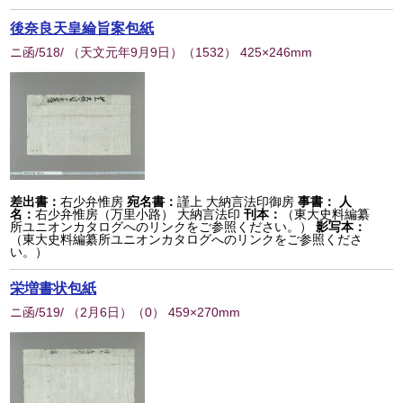
後奈良天皇綸旨案包紙
ニ函/518/ （天文元年9月9日）
（
1532
） 425×246mm
差出書：
右少弁惟房
宛名書：
謹上 大納言法印御房
事書：
人
名：
右少弁惟房（万里小路） 大納言法印
刊本：
（東大史料編纂
所ユニオンカタログへのリンクをご参照ください。）
影写本：
（東大史料編纂所ユニオンカタログへのリンクをご参照くださ
い。）
栄増書状包紙
ニ函/519/ （2月6日）
（
0
） 459×270mm