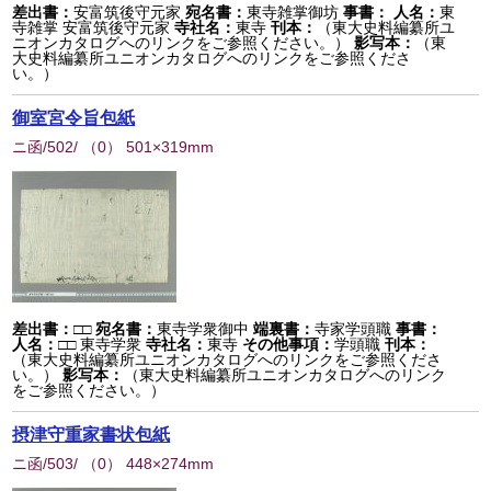
差出書：
安富筑後守元家
宛名書：
東寺雑掌御坊
事書：
人名：
東
寺雑掌 安富筑後守元家
寺社名：
東寺
刊本：
（東大史料編纂所ユ
ニオンカタログへのリンクをご参照ください。）
影写本：
（東
大史料編纂所ユニオンカタログへのリンクをご参照くださ
い。）
御室宮令旨包紙
ニ函/502/
（
0
） 501×319mm
差出書：
□□
宛名書：
東寺学衆御中
端裏書：
寺家学頭職
事書：
人名：
□□ 東寺学衆
寺社名：
東寺
その他事項：
学頭職
刊本：
（東大史料編纂所ユニオンカタログへのリンクをご参照くださ
い。）
影写本：
（東大史料編纂所ユニオンカタログへのリンク
をご参照ください。）
摂津守重家書状包紙
ニ函/503/
（
0
） 448×274mm