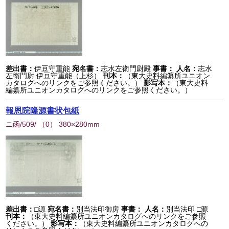
差出書：
伊豆守重能
宛名書：
志水左衛門尉殿
事書：
人名：
志水
左衛門尉 伊豆守重能（上杉）
刊本：
（東大史料編纂所ユニオン
カタログへのリンクをご参照ください。）
影写本：
（東大史料
編纂所ユニオンカタログへのリンクをご参照ください。）
報恩院隆源書状包紙
ニ函/509/
（
0
） 380×280mm
差出書：
□源
宛名書：
別当法印御房
事書：
人名：
別当法印 □源
刊本：
（東大史料編纂所ユニオンカタログへのリンクをご参照
ください。）
影写本：
（東大史料編纂所ユニオンカタログへの