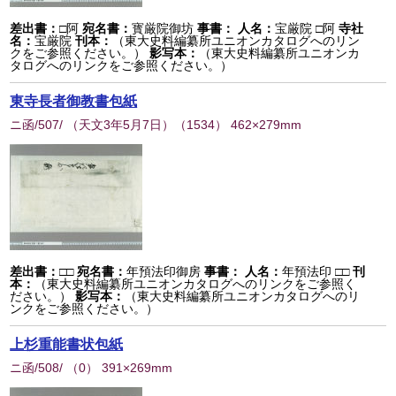
差出書：
□阿
宛名書：
寳厳院御坊
事書：
人名：
宝厳院 □阿
寺社
名：
宝厳院
刊本：
（東大史料編纂所ユニオンカタログへのリン
クをご参照ください。）
影写本：
（東大史料編纂所ユニオンカ
タログへのリンクをご参照ください。）
東寺長者御教書包紙
ニ函/507/ （天文3年5月7日）
（
1534
） 462×279mm
差出書：
□□
宛名書：
年預法印御房
事書：
人名：
年預法印 □□
刊
本：
（東大史料編纂所ユニオンカタログへのリンクをご参照く
ださい。）
影写本：
（東大史料編纂所ユニオンカタログへのリ
ンクをご参照ください。）
上杉重能書状包紙
ニ函/508/
（
0
） 391×269mm