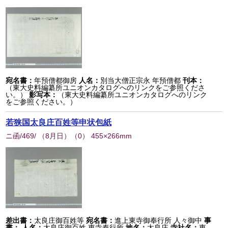
宛名書：
年預僧都御房
人名：
別当大僧正宗永 年預僧都
刊本：
（東大史料編纂所ユニオンカタログへのリンクをご参照くださ
い。）
影写本：
（東大史料編纂所ユニオンカタログへのリンク
をご参照ください。）
若狭国太良庄百姓等申状包紙
ニ函/469/ （8月日）
（
0
） 455×266mm
差出書：
太良庄御百姓等
宛名書：
進上東寺御奉行所 人々御中
事
書：
人名：
太良庄御百姓 東寺奉行所
地名：
太良庄
寺社名：
東