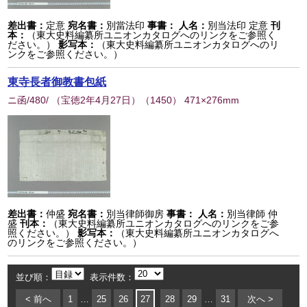
差出書：
定意
宛名書：
別當法印
事書：
人名：
別当法印 定意
刊
本：
（東大史料編纂所ユニオンカタログへのリンクをご参照く
ださい。）
影写本：
（東大史料編纂所ユニオンカタログへのリ
ンクをご参照ください。）
東寺長者御教書包紙
ニ函/480/ （宝徳2年4月27日）
（
1450
） 471×276mm
差出書：
仲盛
宛名書：
別当律師御房
事書：
人名：
別当律師 仲
盛
刊本：
（東大史料編纂所ユニオンカタログへのリンクをご参
照ください。）
影写本：
（東大史料編纂所ユニオンカタログへ
のリンクをご参照ください。）
並び順：
表示件数：
< 前へ
1
…
25
26
27
28
29
…
31
次へ >