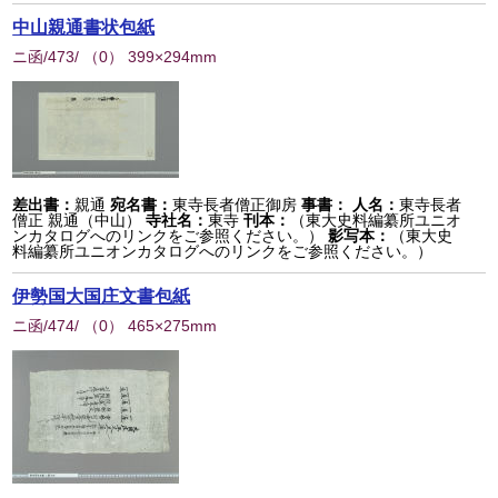
中山親通書状包紙
ニ函/473/
（
0
） 399×294mm
差出書：
親通
宛名書：
東寺長者僧正御房
事書：
人名：
東寺長者
僧正 親通（中山）
寺社名：
東寺
刊本：
（東大史料編纂所ユニオ
ンカタログへのリンクをご参照ください。）
影写本：
（東大史
料編纂所ユニオンカタログへのリンクをご参照ください。）
伊勢国大国庄文書包紙
ニ函/474/
（
0
） 465×275mm