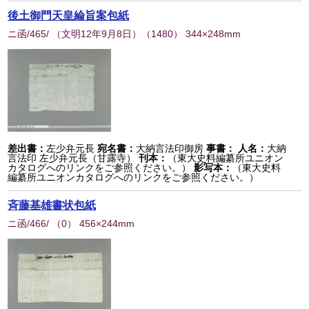
後土御門天皇綸旨案包紙
ニ函/465/ （文明12年9月8日）
（
1480
） 344×248mm
差出書：
左少弁元長
宛名書：
大納言法印御房
事書：
人名：
大納
言法印 左少弁元長（甘露寺）
刊本：
（東大史料編纂所ユニオン
カタログへのリンクをご参照ください。）
影写本：
（東大史料
編纂所ユニオンカタログへのリンクをご参照ください。）
斉藤基雄書状包紙
ニ函/466/
（
0
） 456×244mm