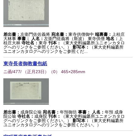
差出書：
左衛門佐佐義将
宛名書：
東寺供僧御中
端裏書：
上桂庄
大林事
事書：
人名：
左衛門佐義将（斯波） 東寺供僧
地名：
上
桂庄大林
寺社名：
東寺
刊本：
（東大史料編纂所ユニオンカタロ
グへのリンクをご参照ください。）
影写本：
（東大史料編纂所
ユニオンカタログへのリンクをご参照くだ...
東寺長者御教書包紙
ニ函/477/ （正月23日）
（
0
） 465×285mm
差出書：
成身院公瑜
宛名書：
年預御坊
事書：
人名：
年預 成身
院公瑜
寺社名：
成身院
刊本：
（東大史料編纂所ユニオンカタロ
グへのリンクをご参照ください。）
影写本：
（東大史料編纂所
ユニオンカタログへのリンクをご参照ください。）