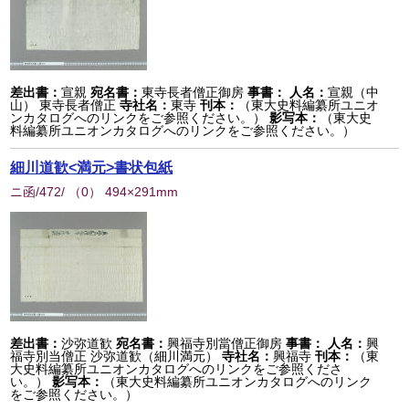
差出書：
宣親
宛名書：
東寺長者僧正御房
事書：
人名：
宣親（中
山） 東寺長者僧正
寺社名：
東寺
刊本：
（東大史料編纂所ユニオ
ンカタログへのリンクをご参照ください。）
影写本：
（東大史
料編纂所ユニオンカタログへのリンクをご参照ください。）
細川道歓<満元>書状包紙
ニ函/472/
（
0
） 494×291mm
差出書：
沙弥道歓
宛名書：
興福寺別當僧正御房
事書：
人名：
興
福寺別当僧正 沙弥道歓（細川満元）
寺社名：
興福寺
刊本：
（東
大史料編纂所ユニオンカタログへのリンクをご参照くださ
い。）
影写本：
（東大史料編纂所ユニオンカタログへのリンク
をご参照ください。）