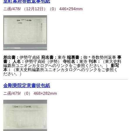
室町幕府巻数返事包紙
ニ函/478/ （12月12日）
（
0
） 446×294mm
差出書：
伊勢守貞経
宛名書：
東寺
端裏書：
御＊巻数勢州返事
事
書：
人名：
伊勢守貞経（伊勢）
寺社名：
東寺
刊本：
（東大史料
編纂所ユニオンカタログへのリンクをご参照ください。）
影写
本：
（東大史料編纂所ユニオンカタログへのリンクをご参照く
ださい。）
金剛乗院定意書状包紙
ニ函/479/
（
0
） 468×282mm