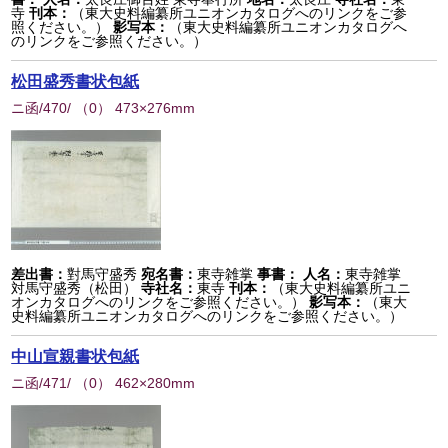
寺
刊本：
（東大史料編纂所ユニオンカタログへのリンクをご参
照ください。）
影写本：
（東大史料編纂所ユニオンカタログへ
のリンクをご参照ください。）
松田盛秀書状包紙
ニ函/470/
（
0
） 473×276mm
差出書：
對馬守盛秀
宛名書：
東寺雑掌
事書：
人名：
東寺雑掌
対馬守盛秀（松田）
寺社名：
東寺
刊本：
（東大史料編纂所ユニ
オンカタログへのリンクをご参照ください。）
影写本：
（東大
史料編纂所ユニオンカタログへのリンクをご参照ください。）
中山宣親書状包紙
ニ函/471/
（
0
） 462×280mm