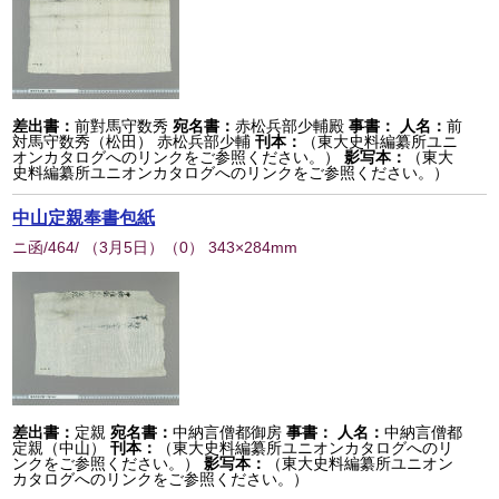
差出書：
前對馬守数秀
宛名書：
赤松兵部少輔殿
事書：
人名：
前
対馬守数秀（松田） 赤松兵部少輔
刊本：
（東大史料編纂所ユニ
オンカタログへのリンクをご参照ください。）
影写本：
（東大
史料編纂所ユニオンカタログへのリンクをご参照ください。）
中山定親奉書包紙
ニ函/464/ （3月5日）
（
0
） 343×284mm
差出書：
定親
宛名書：
中納言僧都御房
事書：
人名：
中納言僧都
定親（中山）
刊本：
（東大史料編纂所ユニオンカタログへのリ
ンクをご参照ください。）
影写本：
（東大史料編纂所ユニオン
カタログへのリンクをご参照ください。）