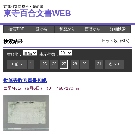
京都府立京都学・歴彩館
東寺百合文書WEB
検索TOP
函から
和暦から
西暦から
詳細検索
検索結果
ヒット数（615）
並び順：
表示件数：
< 前へ
1
…
25
26
27
28
29
…
31
次へ >
勧修寺教秀奉書包紙
ニ函/461/ （5月6日）
（
0
） 458×270mm