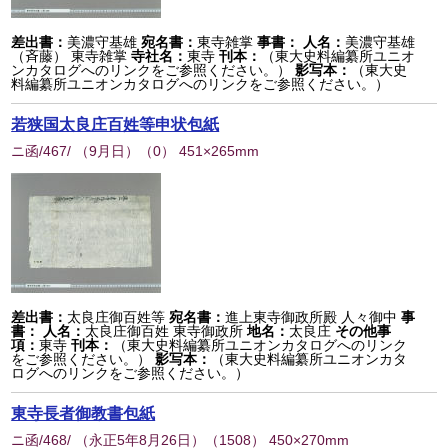
差出書：
美濃守基雄
宛名書：
東寺雑掌
事書：
人名：
美濃守基雄
（斉藤） 東寺雑掌
寺社名：
東寺
刊本：
（東大史料編纂所ユニオ
ンカタログへのリンクをご参照ください。）
影写本：
（東大史
料編纂所ユニオンカタログへのリンクをご参照ください。）
若狭国太良庄百姓等申状包紙
ニ函/467/ （9月日）
（
0
） 451×265mm
差出書：
太良庄御百姓等
宛名書：
進上東寺御政所殿 人々御中
事
書：
人名：
太良庄御百姓 東寺御政所
地名：
太良庄
その他事
項：
東寺
刊本：
（東大史料編纂所ユニオンカタログへのリンク
をご参照ください。）
影写本：
（東大史料編纂所ユニオンカタ
ログへのリンクをご参照ください。）
東寺長者御教書包紙
ニ函/468/ （永正5年8月26日）
（
1508
） 450×270mm