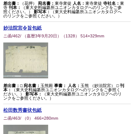
差出書：
（花押）
宛名書：
東寺衆徒
人名：
東寺衆徒
寺社名：
東
寺
刊本：
（東大史料編纂所ユニオンカタログへのリンクをご参
照ください。）
影写本：
（東大史料編纂所ユニオンカタログへ
のリンクをご参照ください。）
妙法院宮令旨包紙
ニ函/462/ （嘉暦3年9月20日）
（
1328
） 514×329mm
差出書：
□
宛名書：
玉熊殿
事書：
人名：
玉熊 （妙法院宮） □
刊
本：
（東大史料編纂所ユニオンカタログへのリンクをご参照く
ださい。）
影写本：
（東大史料編纂所ユニオンカタログへのリ
ンクをご参照ください。）
松田数秀書状包紙
ニ函/463/
（
0
） 466×280mm