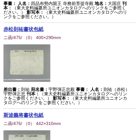
事書：
人名：
四品布勢内親王 寺務前菩提寺殿
地名：
大国庄
刊
本：
（東大史料編纂所ユニオンカタログへのリンクをご参照く
ださい。）
影写本：
（東大史料編纂所ユニオンカタログへのリ
ンクをご参照ください。）
赤松則祐書状包紙
ニ函/475/
（
0
） 400×290mm
差出書：
則祐
宛名書：
宇野弾正忠殿
事書：
人名：
則祐（赤松）
宇野弾正忠
刊本：
（東大史料編纂所ユニオンカタログへのリン
クをご参照ください。）
影写本：
（東大史料編纂所ユニオンカ
タログへのリンクをご参照ください。）
斯波義将書状包紙
ニ函/476/
（
0
） 442×310mm