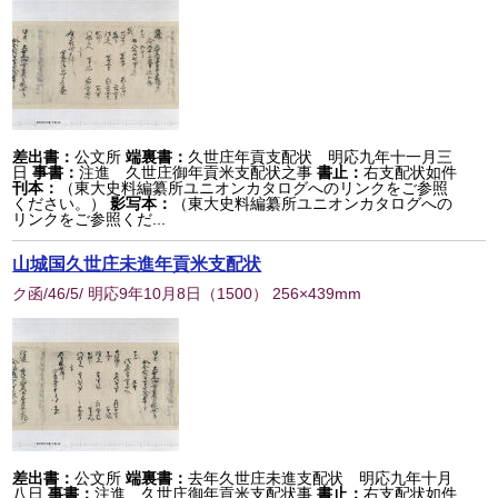
差出書：
公文所
端裏書：
久世庄年貢支配状 明応九年十一月三
日
事書：
注進 久世庄御年貢米支配状之事
書止：
右支配状如件
刊本：
（東大史料編纂所ユニオンカタログへのリンクをご参照
ください。）
影写本：
（東大史料編纂所ユニオンカタログへの
リンクをご参照くだ...
山城国久世庄未進年貢米支配状
ク函/46/5/ 明応9年10月8日
（
1500
） 256×439mm
差出書：
公文所
端裏書：
去年久世庄未進支配状 明応九年十月
八日
事書：
注進 久世庄御年貢米支配状事
書止：
右支配状如件