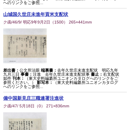
へのリンクをご参照...
山城国久世庄未進年貢米支配状
ク函/46/9/ 明応9年9月2日
（
1500
） 265×441mm
差出書：
公文所法眼
端裏書：
去年久世庄未進支配状 明応九年
九月三日
事書：
注進 去年久世庄未進支配状事
書止：
右支配状
如件
刊本：
（東大史料編纂所ユニオンカタログへのリンクをご
参照ください。）
影写本：
（東大史料編纂所ユニオンカタログ
へのリンクをご参照...
備中国新見庄三職連署注進状
ク函/47/ 5月18日
（
0
） 271×836mm