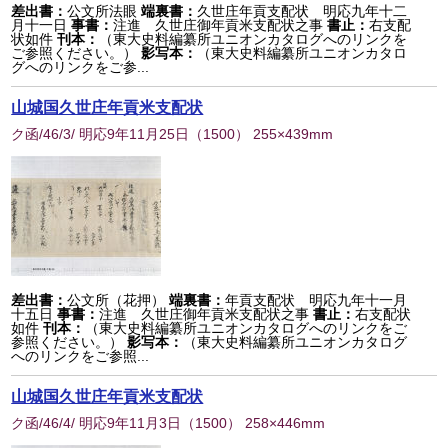
差出書：
公文所法眼
端裏書：
久世庄年貢支配状 明応九年十二
月十一日
事書：
注進 久世庄御年貢米支配状之事
書止：
右支配
状如件
刊本：
（東大史料編纂所ユニオンカタログへのリンクを
ご参照ください。）
影写本：
（東大史料編纂所ユニオンカタロ
グへのリンクをご参...
山城国久世庄年貢米支配状
ク函/46/3/ 明応9年11月25日
（
1500
） 255×439mm
差出書：
公文所（花押）
端裏書：
年貢支配状 明応九年十一月
十五日
事書：
注進 久世庄御年貢米支配状之事
書止：
右支配状
如件
刊本：
（東大史料編纂所ユニオンカタログへのリンクをご
参照ください。）
影写本：
（東大史料編纂所ユニオンカタログ
へのリンクをご参照...
山城国久世庄年貢米支配状
ク函/46/4/ 明応9年11月3日
（
1500
） 258×446mm