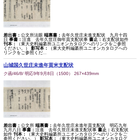
差出書：
公文所法眼
端裏書：
去年久世庄未進支配状 九月十四
日
事書：
注進 去年久世庄御年貢支配状事
書止：
右支配状如件
刊本：
（東大史料編纂所ユニオンカタログへのリンクをご参照
ください。）
影写本：
（東大史料編纂所ユニオンカタログへの
リンクをご参照くだ...
山城国久世庄未進年貢米支配状
ク函/46/8/ 明応9年9月8日
（
1500
） 267×439mm
差出書：
公文所
端裏書：
去年久世庄未進年貢支配状 明応九年
九月八日
事書：
注進 去年久世庄未進支配状事
書止：
右支配状
如件
刊本：
（東大史料編纂所ユニオンカタログへのリンクをご
参照ください。）
影写本：
（東大史料編纂所ユニオンカタログ