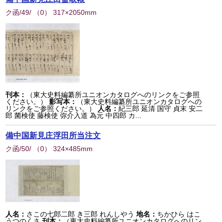
ク函/49/
（
0
） 317×2050mm
刊本：
（東大史料編纂所ユニオンカタログへのリンクをご参照
ください。）
影写本：
（東大史料編纂所ユニオンカタログへの
リンクをご参照ください。）
人名：
紀三郎 延清 国守 貞末 安二
郎 菌検使 藤検使 弥介入道 為元 中四郎 カ...
備中国新見庄浮田所当注文
ク函/50/
（
0
） 324×485mm
人名：
さこの七郎二郎 き三郎 れんしやう
地名：
ちかひら はこ
うつのくさ
刊本：
（東大史料編纂所ユニオンカタログへのリン