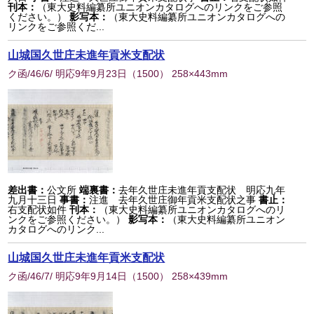
刊本：
（東大史料編纂所ユニオンカタログへのリンクをご参照
ください。）
影写本：
（東大史料編纂所ユニオンカタログへの
リンクをご参照くだ...
山城国久世庄未進年貢米支配状
ク函/46/6/ 明応9年9月23日
（
1500
） 258×443mm
差出書：
公文所
端裏書：
去年久世庄未進年貢支配状 明応九年
九月十三日
事書：
注進 去年久世庄御年貢米支配状之事
書止：
右支配状如件
刊本：
（東大史料編纂所ユニオンカタログへのリ
ンクをご参照ください。）
影写本：
（東大史料編纂所ユニオン
カタログへのリンク...
山城国久世庄未進年貢米支配状
ク函/46/7/ 明応9年9月14日
（
1500
） 258×439mm