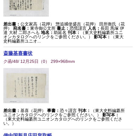
差出書：
公文家高（花押） 惣追捕使盛吉（花押） 田所衡氏（花
押）
宛名書：
東寺御公文所
書止：
恐慌謹言
人名：
長田 馬塚 伊
達 大材 二郎さへも
地名：
助延名
刊本：
（東大史料編纂所ユニ
オンカタログへのリンクをご参照ください。）
影写本：
（東大
史料編纂所ユニオ...
斎藤基喜書状
ク函/48/ 12月25日
（
0
） 299×968mm
差出書：
基喜（花押）
事書：
恐々謹言
刊本：
（東大史料編纂所
ユニオンカタログへのリンクをご参照ください。）
影写本：
（東大史料編纂所ユニオンカタログへのリンクをご参照くださ
い。）
備中国新見庄田畠取帳