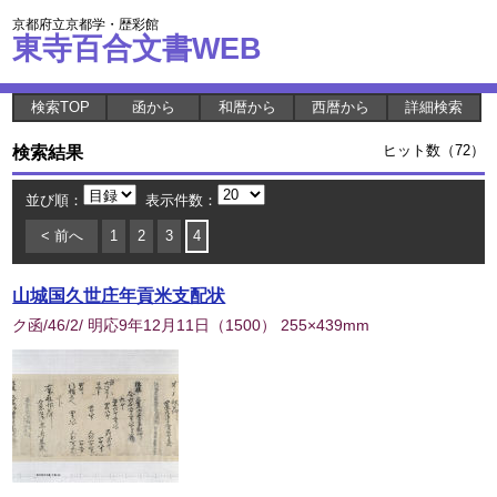
京都府立京都学・歴彩館
東寺百合文書WEB
検索TOP
函から
和暦から
西暦から
詳細検索
検索結果
ヒット数（72）
並び順：
表示件数：
< 前へ
1
2
3
4
山城国久世庄年貢米支配状
ク函/46/2/ 明応9年12月11日
（
1500
） 255×439mm