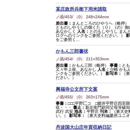
某庄政所兵衛下用米請取
ノ函/453/
（
0
） 248×244mm
差出書：
まんところのひやうへ（略押）
とものしやうしの御くた（り）（の）御
あなかしく
人名：
とのもしやうし まん
ログへのリンクをご参照ください。）
影
をご参照く...
かもん三郎書状
ノ函/454/
（
0
） 211×353mm
差出書：
かもん三郎（略押）
事書：
とも
又々申上候、あなかし
人名：
少輔 かも
ンクをご参照ください。）
影写本：
（東
ださい。）
興福寺公文所下文案
ノ函/455/
（
0
） 263×175mm
事書：
□□□平野匚コ □郷并平野庄四至
収・・・
書止：
新左衛門尉同父母等破却
武行 武安
地名：
平野庄
刊本：
（東大史
い。）
影写本：
（東大史料編纂所ユニオ
丹波国大山庄年貢収納日記