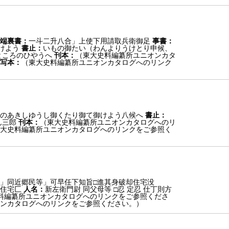
端裏書：
一斗二升八合」上使下用請取兵衛御足
事書：
けよう
書止：
いもの御たい（わんよりうけとり申候、
ところのひやうへ
刊本：
（東大史料編纂所ユニオンカタ
写本：
（東大史料編纂所ユニオンカタログへのリンク
のあきしゆうし御くたり御て御けよう八候へ
書止：
ん三郎
刊本：
（東大史料編纂所ユニオンカタログへのリ
大史料編纂所ユニオンカタログへのリンクをご参照く
限」同近郷民等」可早任下知旨□進其身破却住宅没
住宅匚
人名：
新左衛門尉 同父母等 □忍 定忍 仕丁則方
料編纂所ユニオンカタログへのリンクをご参照くださ
ンカタログへのリンクをご参照ください。）