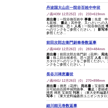
丹波国大山庄一院谷百姓中申状
ノ函/439/ 12月25日
（
0
） 233×619mm
差出書：
一院谷御百姓中
事書：
先度 申
も延候、
書止：
其外使、又ハさいへの入
へ被仰付候、恐々
人名：
一院谷御百姓
へのリンクをご参照ください。）
影写本
参照くださ...
前田次郎左衛門尉奉巻数返事
ノ函/440/ 12月26日
（
0
） 283×484mm
差出書：
前田次郎左衛門尉（花押）
宛名
書：
殊ニ目出候者也、恐々謹言
人名：
前
カタログへのリンクをご参照ください。
ンクをご参照ください。）
長谷川禅恵書状
ノ函/441/ 12月26日
（
0
） 270×898mm
差出書：
禅恵（花押）
宛名書：
宝泉院
分可給由百姓申候間曲事、
書止：
委細者
禅恵 禅恵 宝泉院
刊本：
（東大史料編纂
写本：
（東大史料編纂所ユニオンカタロ
細川頼元巻数返事