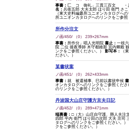
事書：
匚 コ 御礼」三貫三百文 ・
名：
兵衛五郎 大夫太郎 ほり田 衛門 さこ
（東大史料編纂所ユニオンカタログへの
所ユニオンカタログへのリンクをご参照
所作分注文
ノ函/450/
（
0
） 239×267mm
事書：
所作分」唱人光明院
書止：
一枝六
院 二位 後夜導師 木守都維那 宮内卿殿 
ンクをご参照ください。）
影写本：
（東
ださい。）
某書状案
ノ函/451/
（
0
） 262×433mm
事書：
就 被還補事、巳前以書状申候
書
オンカタログへのリンクをご参照くださ
のリンクをご参照ください。）
丹波国大山庄守護方京夫日記
ノ函/452/
（
0
） 289×471mm
端裏書：
□（大）山庄自守護、懸人夫注
四郎 平内 衛門 ほり田の次郎 大夫 庄司 
タログへのリンクをご参照ください。）
クをご参照ください。）