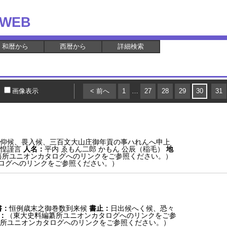
WEB
和暦から
西暦から
詳細検索
画像表示
< 前へ
1
…
27
28
29
30
31
仰候、畏入候、三百文大山庄御年貢の事ハれんへ申上
惶謹言
人名：
平内 ゑもん二郎 かもん 公辰（稲毛）
地
纂所ユニオンカタログへのリンクをご参照ください。）
ログへのリンクをご参照ください。）
書：
恒例歳末之御巻数到来候
書止：
日出候へく候、恐々
：
（東大史料編纂所ユニオンカタログへのリンクをご参
所ユニオンカタログへのリンクをご参照ください。）