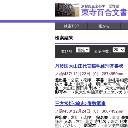
京都府立京都学・歴彩館
東寺百合文書
検索TOP
函から
検索結果
並び順：
表示件数：
丹波国大山庄代官稲毛修理亮書状
ノ函/437/ 12月23日
（
0
） 287×950mm
差出書：
公辰（花押）
事書：
御礼委細蒙
候と
書止：
御意り趣、明日申可下候、恐
名：
大山庄 西田并
刊本：
（東大史料編
影写本：
（東大史料編纂所ユニオンカタ
三方常忻<範忠>巻数返事
ノ函/438/ 12月24日
（
0
） 300×492mm
差出書：
常忻（花押）
宛名書：
東寺
事
謹言
人名：
常忻 東寺
寺社名：
東寺
刊本
照ください。）
影写本：
（東大史料編纂