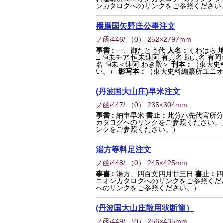
ンカタログへのリンクをご参照ください
播磨国矢野庄公事注文
ノ函/446/
（
0
） 252×2797mm
事書：
一、御たとう代
人名：
くわはら
□ 恒未チア 恒未連阿 有貞名 助貞名 有岡
名 恒未＜連阿 わき殿＞
刊本：
（東大史
い。）
影写本：
（東大史料編纂所ユニオン
(丹波国大山庄)早米注文
ノ函/447/
（
0
） 235×304mm
事書：
納申早米
書止：
此分ハ先代官所分
カタログへのリンクをご参照ください。
ンクをご参照ください。）
湯方等料足注文
ノ函/448/
（
0
） 245×425mm
事書：
湯方」四百文四月廿三日
書止：
四
ニオンカタログへのリンクをご参照くだ
へのリンクをご参照ください。）
(丹波国大山庄散用状断簡）
ノ函/449/
（
0
） 256×435mm