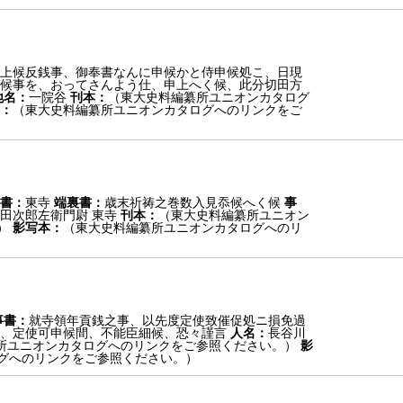
上候反銭事、御奉書なんに申候かと侍申候処こ、日現
候事を、おってさんよう仕、申上へく候、此分切田方
地名：
一院谷
刊本：
（東大史料編纂所ユニオンカタログ
：
（東大史料編纂所ユニオンカタログへのリンクをご
書：
東寺
端裏書：
歳末祈祷之巻数入見忝候へく候
事
田次郎左衛門尉 東寺
刊本：
（東大史料編纂所ユニオン
）
影写本：
（東大史料編纂所ユニオンカタログへのリ
事書：
就寺領年貢銭之事、以先度定使致催促処ニ損免過
、定使可申候間、不能臣細候、恐々謹言
人名：
長谷川
所ユニオンカタログへのリンクをご参照ください。）
影
グへのリンクをご参照ください。）