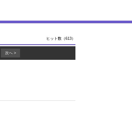
ヒット数（613）
次へ >