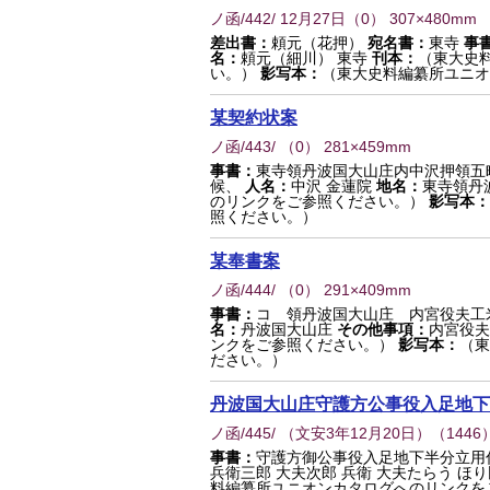
ノ函/442/ 12月27日
（
0
） 307×480mm
差出書：
頼元（花押）
宛名書：
東寺
事
名：
頼元（細川） 東寺
刊本：
（東大史
い。）
影写本：
（東大史料編纂所ユニオ
某契約状案
ノ函/443/
（
0
） 281×459mm
事書：
東寺領丹波国大山庄内中沢押領五
候、
人名：
中沢 金蓮院
地名：
東寺領丹
のリンクをご参照ください。）
影写本：
照ください。）
某奉書案
ノ函/444/
（
0
） 291×409mm
事書：
コ 領丹波国大山庄 内宮役夫工
名：
丹波国大山庄
その他事項：
内宮役夫
ンクをご参照ください。）
影写本：
（東
ださい。）
丹波国大山庄守護方公事役入足地下
ノ函/445/ （文安3年12月20日）
（
1446
事書：
守護方御公事役入足地下半分立用
兵衛三郎 大夫次郎 兵衛 大夫たらう ほり
料編纂所ユニオンカタログへのリンクを