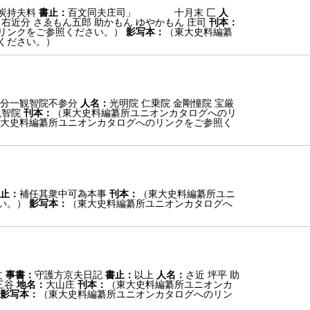
炭持夫料
書止：
百文同夫庄司」 十月末 匚
人
 右近分 さゑもん五郎 助かもん ゆやかもん 庄司
刊本：
リンクをご参照ください。）
影写本：
（東大史料編纂
ください。）
分一観智院不参分
人名：
光明院 仁乗院 金剛憧院 宝厳
観智院
刊本：
（東大史料編纂所ユニオンカタログへのリ
大史料編纂所ユニオンカタログへのリンクをご参照く
止：
補任其衆中可為本事
刊本：
（東大史料編纂所ユニ
い。）
影写本：
（東大史料編纂所ユニオンカタログへ
文
事書：
守護方京夫日記
書止：
以上
人名：
さ近 坪平 助
三谷
地名：
大山庄
刊本：
（東大史料編纂所ユニオンカ
影写本：
（東大史料編纂所ユニオンカタログへのリン