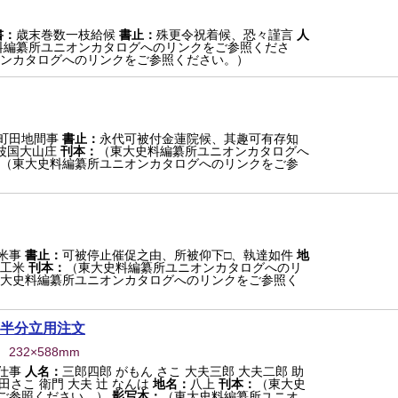
書：
歳末巻数一枝給候
書止：
殊更令祝着候、恐々謹言
人
料編纂所ユニオンカタログへのリンクをご参照くださ
ンカタログへのリンクをご参照ください。）
町田地間事
書止：
永代可被付金蓮院候、其趣可有存知
波国大山庄
刊本：
（東大史料編纂所ユニオンカタログへ
（東大史料編纂所ユニオンカタログへのリンクをご参
米事
書止：
可被停止催促之由、所被仰下□、執達如件
地
工米
刊本：
（東大史料編纂所ユニオンカタログへのリ
大史料編纂所ユニオンカタログへのリンクをご参照く
半分立用注文
） 232×588mm
仕事
人名：
三郎四郎 がもん さこ 大夫三郎 大夫二郎 助
田さこ 衛門 大夫 辻 なんは
地名：
八上
刊本：
（東大史
ご参照ください。）
影写本：
（東大史料編纂所ユニオ