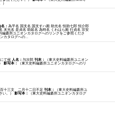
。）
地名：
為平名 国支名 国支すハ殿 助光名 恒助七郎 恒介郎
名 末光名 是貞名 助延名 為時名 くわはら殿 行貞名 宗安
料編纂所ユニオンカタログへのリンクをご参照くださ
カタログへの...
にて候
人名：
与次郎
刊本：
（東大史料編纂所ユニオン
）
影写本：
（東大史料編纂所ユニオンカタログへのリ
百十三文 二月十二日不足
刊本：
（東大史料編纂所ユ
さい。）
影写本：
（東大史料編纂所ユニオンカタログ